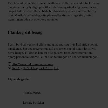
Tæt, levende atmosfære, især om aftenen. Retterne spænder fra kreative
haggis-retter og fyldige pies til solide søndagssteaks og desserter som
deep-fried mars bar. Der er både bordservering og en bar til en hurtig
pint. Musikalske indslag, ofte piano eller singer-songwriter, løfter
stemningen uden at overdøve samtaler.
Planlæg dit besøg
Bestil bord til weekend eller søndagsroast, især hvis I vil sidde tæt på
musikeren. Sig ved reservation, at I ønsker en social plads, hvis I vil
blive længe. Til drinks kan du ofte gå forbi uden bordreservation.
Spørg personalet om vin- eller ølanbefalinger, de kender menuen godt.
http://www.dukesumbrella.com/
363 Argyle St, Glasgow G2 8LT, UK
Lignende guider
VEJLEDNING
Lokale butikker