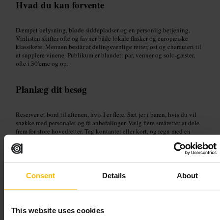
Hvad du kan forvente
Dæmpet belysning, bløde siddepladser og en personlig betjening.
Vinlisten skifter ofte og favner både lokale flasker og europæiske
klassikere. Menuen består af delingsvenlige retter, ost og charcuteri til
at supplere vinene. Publikum er blandet: par, venner og solo-gæster,
ofte i 30'erne og op.
Planlæg dit besøg
Reserver et bord til aftenen, hvis I er flere. Sæt jer i baren, hvis du vil
snakke med personalet og få anbefalinger. Vælg flere småretter at dele
frem for store hovedretter. Tag kontanter eller kort, og regn med en
rolig, uformel stemning.
http://www.soireebar.com/
87 Glassford St, Glasgow G1 1UH, UK
Consent
Details
About
Malo- Wine & Negroni Bar
This website uses cookies
Mad og drikke
•
Bar
•
Mad og drikke
•
Bar
•
Vinbar