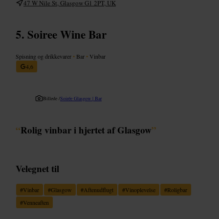
47 W Nile St, Glasgow G1 2PT, UK
Soiree Wine Bar
Spisning og drikkevarer
•
Bar
•
Vinbar
4,6
Billede /
Soirée Glasgow | Bar
“
Rolig vinbar i hjertet af Glasgow
”
Velegnet til
#
Vinbar
#
Glasgow
#
Aftenudflugt
#
Vinoplevelse
#
Roligbar
#
Venneaften