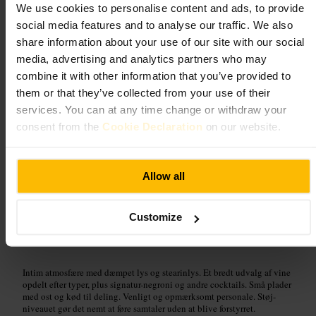
We use cookies to personalise content and ads, to provide
4,5
social media features and to analyse our traffic. We also
share information about your use of our site with our social
Billede /
media, advertising and analytics partners who may
combine it with other information that you’ve provided to
them or that they’ve collected from your use of their
“
Vin, negroni og tændte lys til rolige aftener.
”
services. You can at any time change or withdraw your
consent from the
Cookie Declaration
on our website.
Velegnet til
Allow all
#
Vinbar
#
Negroni
#
Glasgow
#
Hyggeligt
#
Charcuteri
#
Kælderbar
#
Aftenbar
#
Venneaften
Customize
Hvad du kan forvente
Intim atmosfære med dæmpet lys og stearinlys. Et bredt udvalg af vine
opdelt efter typer, plus signatur-negroni og andre cocktails. Små plader
med ost og kød til deling. Venligt og opmærksomt personale. Støj-
niveauet gør det nemt at føre samtaler uden at blive forstyrret.