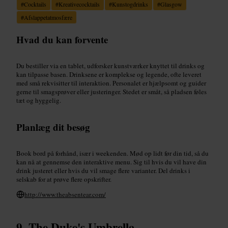
#
Cocktails
#
Kreativecocktails
#
Kunstogdrinks
#
Glasgow
#
Afslappetatmosfære
Hvad du kan forvente
Du bestiller via en tablet, udforsker kunstværker knyttet til drinks og
kan tilpasse basen. Drinksene er komplekse og legende, ofte leveret
med små rekvisitter til interaktion. Personalet er hjælpsomt og guider
gerne til smagsprøver eller justeringer. Stedet er småt, så pladsen føles
tæt og hyggelig.
Planlæg dit besøg
Book bord på forhånd, især i weekenden. Mød op lidt før din tid, så du
kan nå at gennemse den interaktive menu. Sig til hvis du vil have din
drink justeret eller hvis du vil smage flere varianter. Del drinks i
selskab for at prøve flere opskrifter.
http://www.theabsentear.com/
The Duke's Umbrella