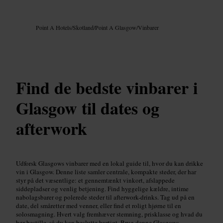
Billede /
Google AI
Point A Hotels
/
Skotland
/
Point A Glasgow
/
Vinbarer
Find de bedste vinbarer i
Glasgow til dates og
afterwork
Udforsk Glasgows vinbarer med en lokal guide til, hvor du kan drikke
vin i Glasgow. Denne liste samler centrale, kompakte steder, der har
styr på det væsentlige: et gennemtænkt vinkort, afslappede
siddepladser og venlig betjening. Find hyggelige kældre, intime
nabolagsbarer og polerede steder til afterwork-drinks. Tag ud på en
date, del småretter med venner, eller find et roligt hjørne til en
solosmagning. Hvert valg fremhæver stemning, prisklasse og hvad du
bør bestille, så du kan beslutte hurtigt. Brug denne Glasgows