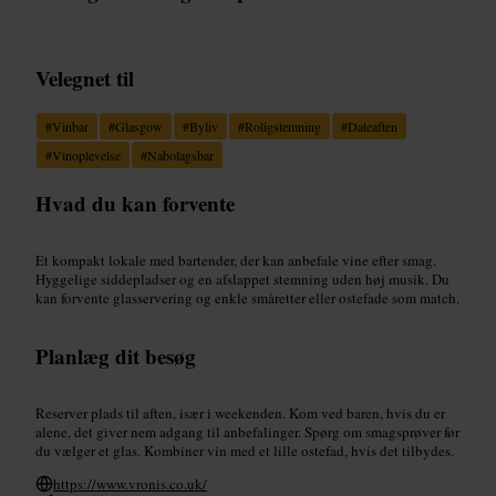
Velegnet til
#
Vinbar
#
Glasgow
#
Byliv
#
Roligstemning
#
Dateaften
#
Vinoplevelse
#
Nabolagsbar
Hvad du kan forvente
Et kompakt lokale med bartender, der kan anbefale vine efter smag.
Hyggelige siddepladser og en afslappet stemning uden høj musik. Du
kan forvente glasservering og enkle småretter eller ostefade som match.
Planlæg dit besøg
Reserver plads til aften, især i weekenden. Kom ved baren, hvis du er
alene, det giver nem adgang til anbefalinger. Spørg om smagsprøver før
du vælger et glas. Kombiner vin med et lille ostefad, hvis det tilbydes.
https://www.vronis.co.uk/