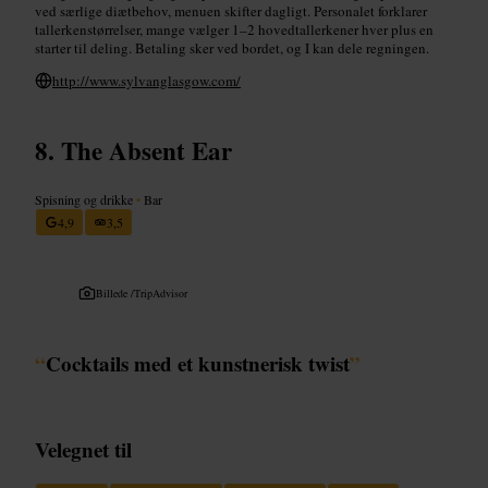
ved særlige diætbehov, menuen skifter dagligt. Personalet forklarer
tallerkenstørrelser, mange vælger 1–2 hovedtallerkener hver plus en
starter til deling. Betaling sker ved bordet, og I kan dele regningen.
http://www.sylvanglasgow.com/
The Absent Ear
Spisning og drikke
•
Bar
4,9
3,5
Billede /
TripAdvisor
“
Cocktails med et kunstnerisk twist
”
Velegnet til