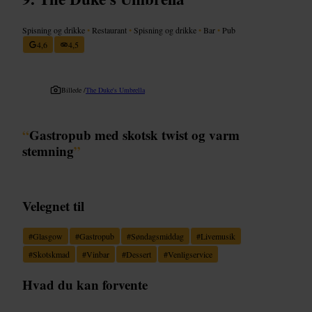
Spisning og drikke
•
Restaurant
•
Spisning og drikke
•
Bar
•
Pub
4,6
4,5
Billede /
The Duke's Umbrella
“
Gastropub med skotsk twist og varm
stemning
”
Velegnet til
#
Glasgow
#
Gastropub
#
Søndagsmiddag
#
Livemusik
#
Skotskmad
#
Vinbar
#
Dessert
#
Venligservice
Hvad du kan forvente