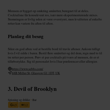
Menuen er bygget op omkring småretter, beregnet til at deles.
Cocktailsne får konsekvent ros, især mere eksperimenterende mixes.
Stemningen er livlig uden at være overstyret, men kvaliteten af enkelte
retter kan variere fra aften til aften.
Planlæg dit besøg
Sikre en god aften ved at bestille bord til travle aftener. Ankom tidligt
hvis I vil sidde i baren. Bestil flere småretter og del dem, regn med to til
tre retter per person. Prøv et par cocktails på tværs af menuen, de er et
tilløbsstykke. Sig til personalet hvis I har præferencer eller allergier.
https://www.sebbs.com/
68B Miller St, Glasgow G1 1DT, UK
Devil of Brooklyn
Spisning og drikke
•
Bar
4,5
3,2