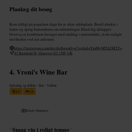
Planlæg dit besøg
Kom tidligt på populære dage for at sikre siddeplads. Bestil direkte i
baren og spørg bartenderen om anbefalinger. Klæd dig afslappet.
Overvej at kombinere besøget med middag i nærområdet, så du undgår
travlheden ved sen ankomst.
https://instagram.com/devilofbrooklyn?igshid=YmMyMTA2M2Y=
42 Renfield St, Glasgow G2 1NF, UK
Vroni's Wine Bar
Spisning og drikke
•
Bar
•
Vinbar
4,5
3,8
Billede /
MapQuest
“
Smag vin i roligt tempo
”