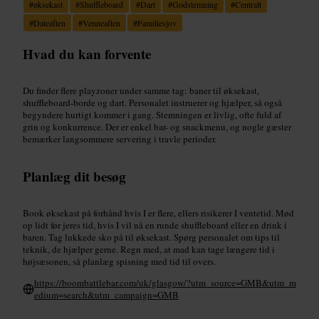
#
øksekast
#
Shuffleboard
#
Dart
#
Godstemning
#
Centralt
#
Dateaften
#
Venneaften
#
Familiesjov
Hvad du kan forvente
Du finder flere playzoner under samme tag: baner til øksekast,
shuffleboard-borde og dart. Personalet instruerer og hjælper, så også
begyndere hurtigt kommer i gang. Stemningen er livlig, ofte fuld af
grin og konkurrence. Der er enkel bar- og snackmenu, og nogle gæster
bemærker langsommere servering i travle perioder.
Planlæg dit besøg
Book øksekast på forhånd hvis I er flere, ellers risikerer I ventetid. Mød
op lidt før jeres tid, hvis I vil nå en runde shuffleboard eller en drink i
baren. Tag lukkede sko på til øksekast. Spørg personalet om tips til
teknik, de hjælper gerne. Regn med, at mad kan tage længere tid i
højsæsonen, så planlæg spisning med tid til overs.
https://boombattlebar.com/uk/glasgow/?utm_source=GMB&utm_m
edium=search&utm_campaign=GMB