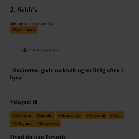
Sebb's
Spisning og drikkevarer
•
Bar
4,8
4,9
Billede /
Glasgow Foodie
“
Småretter, gode cocktails og en livlig aften i
byen
”
Velegnet til
#
Cocktailbar
#
Småretter
#
Glasgowbyliv
#
Venneaften
#
Natliv
#
Delingsmad
#
Baroplevelse
Hvad du kan forvente