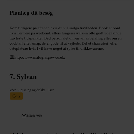
Planlæg dit besøg
Kom tidligere på aftenen hvis du vil undgå travlheden. Book et bord
hvis I er flere på weekend, ellers fungerer walk-in ofte godt udenfor de
travleste tidspunkter. Bed personalet om en vinanbefaling eller om en
cocktail efter smag, de er gode til at vejlede. Del et charcuteri- eller
osteplateau hvis I vil have noget at spise til drikkevarerne.
http://www.maloglasgow.co.uk/
Sylvan
krkr
•
Spisning og drikke
•
Bar
4,8
Billede /
Web