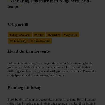
“
Vinbar og småretter med roligt West End-
tempo
”
Velegnet til
#
Glasgowwestend
#
Vinbar
#
Småretter
#
Vegetarisk
#
Stillestemning
#
Lokalefavoritter
Hvad du kan forvente
Delbare tallerkener og kreative grøntsagsretter. Vin serveret glasvis,
gode valg til både vinfolk og dem der bare vil have et enkelt glas.
Stille baggrundsmusik og god akustik gør samtaler nemme. Personalet
er hjælpsomt med diætønsker og bestillinger.
Planlæg dit besøg
Book bord til aftener og weekender, især hvis I er flere. Hvis I kommer
tidligt, kan I nogle gange få plads uden reservation. Sig til på forhånd