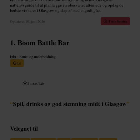
nattelivsguide til at planlægge en ubesværet aften ude og opdag de
bedste vinbarer i Glasgow, og slap af med et godt glas.
Opdateret
10. juni 2026
11 min læsning
Boom Battle Bar
krkr
•
Kunst og underholdning
4,6
Billede /
Web
“
Spil, drinks og god stemning midt i Glasgow
”
Velegnet til