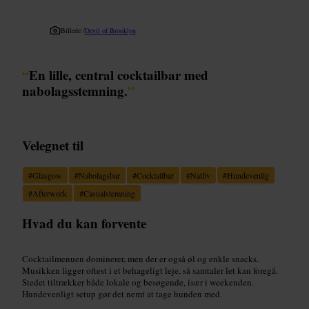
Billede /
Devil of Brooklyn
“
En lille, central cocktailbar med
nabolagsstemning.
”
Velegnet til
#
Glasgow
#
Nabolagsbar
#
Cocktailbar
#
Natliv
#
Hundevenlig
#
Afterwork
#
Casualstemning
Hvad du kan forvente
Cocktailmenuen dominerer, men der er også øl og enkle snacks.
Musikken ligger oftest i et behageligt leje, så samtaler let kan foregå.
Stedet tiltrækker både lokale og besøgende, især i weekenden.
Hundevenligt setup gør det nemt at tage hunden med.