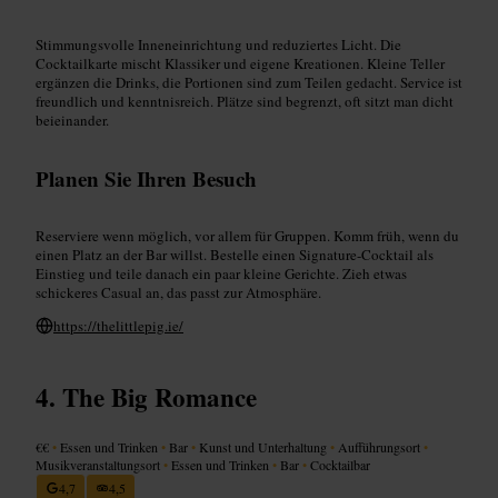
Stimmungsvolle Inneneinrichtung und reduziertes Licht. Die
Cocktailkarte mischt Klassiker und eigene Kreationen. Kleine Teller
ergänzen die Drinks, die Portionen sind zum Teilen gedacht. Service ist
freundlich und kenntnisreich. Plätze sind begrenzt, oft sitzt man dicht
beieinander.
Planen Sie Ihren Besuch
Reserviere wenn möglich, vor allem für Gruppen. Komm früh, wenn du
einen Platz an der Bar willst. Bestelle einen Signature-Cocktail als
Einstieg und teile danach ein paar kleine Gerichte. Zieh etwas
schickeres Casual an, das passt zur Atmosphäre.
https://thelittlepig.ie/
The Big Romance
€€
•
Essen und Trinken
•
Bar
•
Kunst und Unterhaltung
•
Aufführungsort
•
Musikveranstaltungsort
•
Essen und Trinken
•
Bar
•
Cocktailbar
4,7
4,5