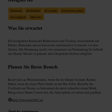
#
Rotunda
#
DublinBar
#
Cocktails
#
AbendAusgehen
#
Geselligkeit
#
Bar1661
Was Sie erwartet
Ein kompakter Raum mit Barhockern und Tischen, konzentriert auf
Drinks. Bartender mixen klassische und kreative Cocktails vor den
Gästen. Die Stimmung reicht von entspannt am Nachmittag bis lebhaft
am Abend. Musik ist präsent, aber Gespräche bleiben möglich.
Planen Sie Ihren Besuch
Reserviere an Wochenenden, wenn ihr als Gruppe kommt. Komm
früher, wenn du einen Platz direkt an der Bar willst. Bestelle die
Cocktails am Tresen, so bekommst du meist schneller einen Drink.
Bring etwas Smart‑Casual mit, die Atmosphäre ist urban und gepflegt.
http://www.bar1661.ie/
Ähnliche Anleitungen