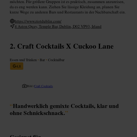
möchten. Für größere Gruppen ist es praktisch, zusammen anzureisen,
da es eng werden kann. Ziehen Sie lässige Kleidung an, planen Sie
kurze Wege zu anderen Bars und Restaurants in der Nachbarschaft ein.
https://www.riotdublin.com/
4 Aston Quay, Temple Bar, Dublin, D02 VP93, Irland
Craft Cocktails X Cuckoo Lane
Essen und Trinken
•
Bar
•
Cocktailbar
4,8
Bild /
Craft Cocktails
“
Handwerklich gemixte Cocktails, klar und
ohne Schnickschnack.
”
Geeignet für