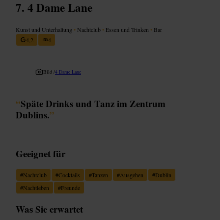
4 Dame Lane
Kunst und Unterhaltung
•
Nachtclub
•
Essen und Trinken
•
Bar
4,2
4
Bild /
4 Dame Lane
“
Späte Drinks und Tanz im Zentrum
Dublins.
”
Geeignet für
#
Nachtclub
#
Cocktails
#
Tanzen
#
Ausgehen
#
Dublin
#
Nachtleben
#
Freunde
Was Sie erwartet