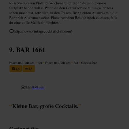
Reserviere einen Platz an Wochenenden, wenn du sicher einen
Sitzplatz haben willst. Wenn du den Getränkezubereitungs-Prozess
sehen möchtest, setz dich an den Tresen. Bring einen Ausweis mit, die
Bar prüft Altersnachweise. Plane, vor dem Besuch noch zu essen, falls
du eine volle Mahlzeit möchtest.
http://www.vintagecocktailclub.com/
BAR 1661
Essen und Trinken
•
Bar
•
Essen und Trinken
•
Bar
•
Cocktailbar
4,8
4,5
Bild /
BAR 1661
“
Kleine Bar, große Cocktails.
”
Geeignet für