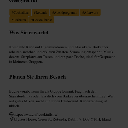
#
Cocktailbar
#
Rotunda
#
Abendprogramm
#
Afterwork
#
Barkultur
#
Cocktailkunst
Was Sie erwartet
Kompakte Karte mit Eigenkreationen und Klassikern. Barkeeper
arbeiten sichtbar und erklären Zutaten. Stimmung entspannt, Musik
dezent. Sitzplätze am Tresen und ein paar Tische, ideal für Gespräche
in kleineren Gruppen.
Planen Sie Ihren Besuch
Buche vorab, wenn ihr als Gruppe kommt. Frag nach den
Signaturdrinks oder lass dich vom Barkeeper überraschen. Legt Wert
auf gutes Mixen, nicht auf lauten Clubsound. Kartenzahlung ist
üblich.
http://www.craftcocktails.ie/
Ulysses House, Green St, Rotunda, Dublin 7, D07 YT6H, Irland