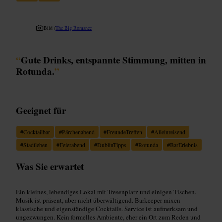
Bild /
The Big Romance
“
Gute Drinks, entspannte Stimmung, mitten in
Rotunda.
”
Geeignet für
#
Cocktailbar
#
Pärchenabend
#
FreundeTreffen
#
Alleinreisend
#
Stadtleben
#
Feierabend
#
DublinTipps
#
Rotunda
#
BarErlebnis
Was Sie erwartet
Ein kleines, lebendiges Lokal mit Tresenplatz und einigen Tischen.
Musik ist präsent, aber nicht überwältigend. Barkeeper mixen
klassische und eigenständige Cocktails. Service ist aufmerksam und
ungezwungen. Kein formelles Ambiente, eher ein Ort zum Reden und