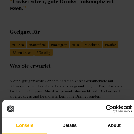
“
Locker sitzen, gute Drinks, unkompliziert
essen.
”
Geeignet für
#
Dublin
#
Smithfield
#
InnsQuay
#
Bar
#
Cocktails
#
Kaffee
#
Abendessen
#
Gesellig
Was Sie erwartet
Kleine, gut gemachte Gerichte und eine kurze Getränkekarte mit
Schwerpunkt auf Cocktails. Innen ist es gemütlich, mit Barplätzen und
Tischen für Gruppen. Musik ist präsent, aber nicht laut. Das Personal
arbeitet zügig und freundlich. Kein Fine Dining, sondern
unkomplizierte Qualität.
Planen Sie Ihren Besuch
Consent
Details
About
Komm früher am Abend, wenn du sicher einen Tisch willst. Für Drinks