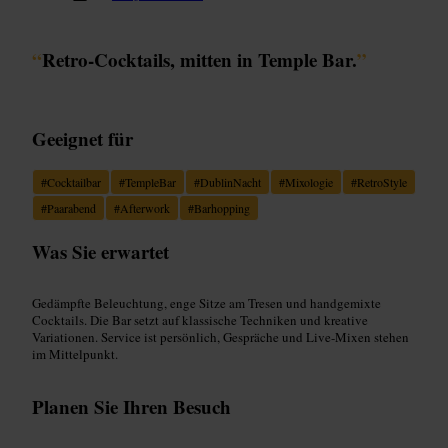
“
Retro-Cocktails, mitten in Temple Bar.
”
Geeignet für
#
Cocktailbar
#
TempleBar
#
DublinNacht
#
Mixologie
#
RetroStyle
#
Paarabend
#
Afterwork
#
Barhopping
Was Sie erwartet
Gedämpfte Beleuchtung, enge Sitze am Tresen und handgemixte
Cocktails. Die Bar setzt auf klassische Techniken und kreative
Variationen. Service ist persönlich, Gespräche und Live-Mixen stehen
im Mittelpunkt.
Planen Sie Ihren Besuch