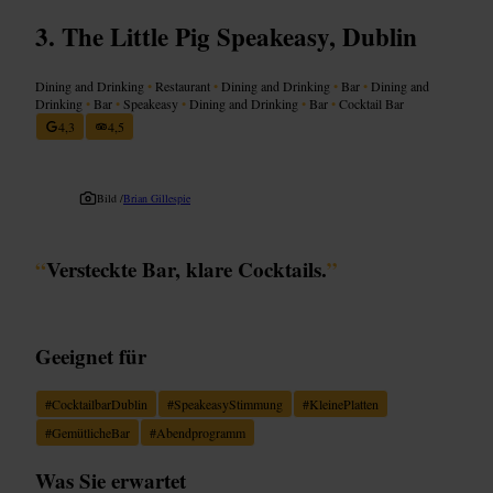
The Little Pig Speakeasy, Dublin
Dining and Drinking
•
Restaurant
•
Dining and Drinking
•
Bar
•
Dining and
Drinking
•
Bar
•
Speakeasy
•
Dining and Drinking
•
Bar
•
Cocktail Bar
4,3
4,5
Bild /
Brian Gillespie
“
Versteckte Bar, klare Cocktails.
”
Geeignet für
#
CocktailbarDublin
#
SpeakeasyStimmung
#
KleinePlatten
#
GemütlicheBar
#
Abendprogramm
Was Sie erwartet