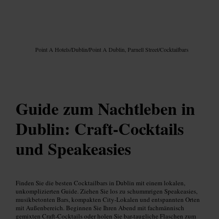
Bild /
Google AI
Point A Hotels
/
Dublin
/
Point A Dublin, Parnell Street
/
Cocktailbars
Guide zum Nachtleben in
Dublin: Craft-Cocktails
und Speakeasies
Finden Sie die besten Cocktailbars in Dublin mit einem lokalen,
unkomplizierten Guide. Ziehen Sie los zu schummrigen Speakeasies,
musikbetonten Bars, kompakten City-Lokalen und entspannten Orten
mit Außenbereich. Beginnen Sie Ihren Abend mit fachmännisch
gemixten Craft-Cocktails oder holen Sie bar-taugliche Flaschen zum