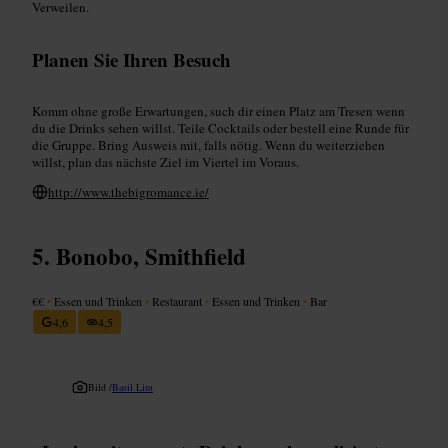
Verweilen.
Planen Sie Ihren Besuch
Komm ohne große Erwartungen, such dir einen Platz am Tresen wenn
du die Drinks sehen willst. Teile Cocktails oder bestell eine Runde für
die Gruppe. Bring Ausweis mit, falls nötig. Wenn du weiterziehen
willst, plan das nächste Ziel im Viertel im Voraus.
http://www.thebigromance.ie/
Bonobo, Smithfield
€€
•
Essen und Trinken
•
Restaurant
•
Essen und Trinken
•
Bar
4,6
4,5
Bild /
Basil Lim