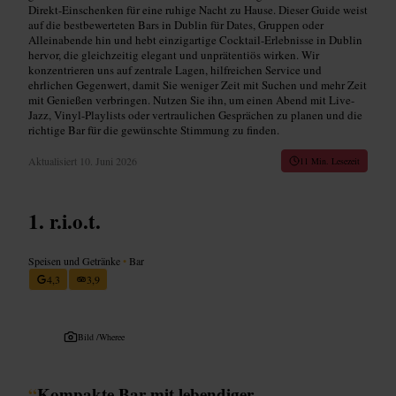
Direkt-Einschenken für eine ruhige Nacht zu Hause. Dieser Guide weist
auf die bestbewerteten Bars in Dublin für Dates, Gruppen oder
Alleinabende hin und hebt einzigartige Cocktail-Erlebnisse in Dublin
hervor, die gleichzeitig elegant und unprätentiös wirken. Wir
konzentrieren uns auf zentrale Lagen, hilfreichen Service und
ehrlichen Gegenwert, damit Sie weniger Zeit mit Suchen und mehr Zeit
mit Genießen verbringen. Nutzen Sie ihn, um einen Abend mit Live-
Jazz, Vinyl-Playlists oder vertraulichen Gesprächen zu planen und die
richtige Bar für die gewünschte Stimmung zu finden.
Aktualisiert
10. Juni 2026
11 Min. Lesezeit
r.i.o.t.
Speisen und Getränke
•
Bar
4,3
3,9
Bild /
Wheree
“
Kompakte Bar mit lebendiger