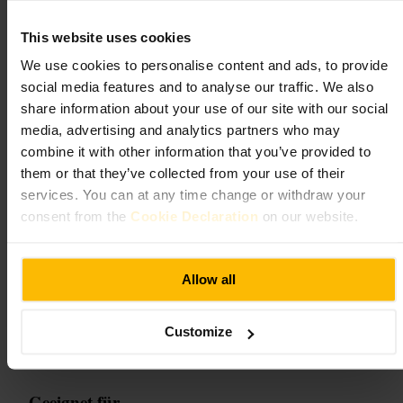
reicht oft spontanes Auftauchen. Probiere einen Cocktail als Einstieg
und bestelle ein paar kleine Gerichte zum Teilen. Nutze Bargeld oder
This website uses cookies
Karte, je nach Vorliebe. Kombiniere den Besuch mit einem
Spaziergang durch Smithfield.
We use cookies to personalise content and ads, to provide
https://www.bonobodublin.com/
social media features and to analyse our traffic. We also
share information about your use of our site with our social
media, advertising and analytics partners who may
The Blind Pig Speakeasy
combine it with other information that you’ve provided to
them or that they’ve collected from your use of their
Essen und Trinken
•
Restaurant
•
Essen und Trinken
•
Bar
•
Essen und Trinken
•
services. You can at any time change or withdraw your
Bar
•
Speakeasy
•
Essen und Trinken
•
Bar
•
Cocktailbar
4,4
4,5
consent from the
Cookie Declaration
on our website.
Bild /
Allow all
“
Kleine Bar, präzise gemixte Drinks.
”
Customize
Geeignet für