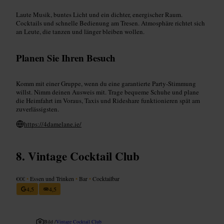
Laute Musik, buntes Licht und ein dichter, energischer Raum.
Cocktails und schnelle Bedienung am Tresen. Atmosphäre richtet sich
an Leute, die tanzen und länger bleiben wollen.
Planen Sie Ihren Besuch
Komm mit einer Gruppe, wenn du eine garantierte Party‑Stimmung
willst. Nimm deinen Ausweis mit. Trage bequeme Schuhe und plane
die Heimfahrt im Voraus, Taxis und Rideshare funktionieren spät am
zuverlässigsten.
https://4damelane.ie/
Vintage Cocktail Club
€€€
•
Essen und Trinken
•
Bar
•
Cocktailbar
4,5
4,5
Bild /
Vintage Cocktail Club