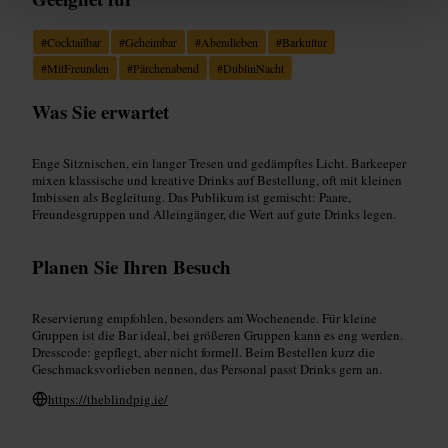
#
Cocktailbar
#
Geheimbar
#
Abendleben
#
Barkultur
#
MitFreunden
#
Pärchenabend
#
DublinNacht
Was Sie erwartet
Enge Sitznischen, ein langer Tresen und gedämpftes Licht. Barkeeper
mixen klassische und kreative Drinks auf Bestellung, oft mit kleinen
Imbissen als Begleitung. Das Publikum ist gemischt: Paare,
Freundesgruppen und Alleingänger, die Wert auf gute Drinks legen.
Planen Sie Ihren Besuch
Reservierung empfohlen, besonders am Wochenende. Für kleine
Gruppen ist die Bar ideal, bei größeren Gruppen kann es eng werden.
Dresscode: gepflegt, aber nicht formell. Beim Bestellen kurz die
Geschmacksvorlieben nennen, das Personal passt Drinks gern an.
https://theblindpig.ie/