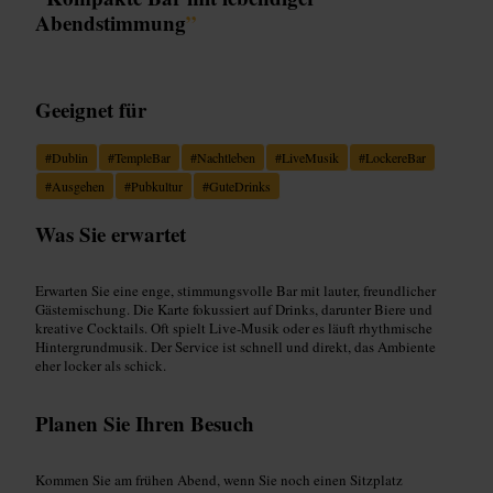
Abendstimmung
”
Geeignet für
#
Dublin
#
TempleBar
#
Nachtleben
#
LiveMusik
#
LockereBar
#
Ausgehen
#
Pubkultur
#
GuteDrinks
Was Sie erwartet
Erwarten Sie eine enge, stimmungsvolle Bar mit lauter, freundlicher
Gästemischung. Die Karte fokussiert auf Drinks, darunter Biere und
kreative Cocktails. Oft spielt Live‑Musik oder es läuft rhythmische
Hintergrundmusik. Der Service ist schnell und direkt, das Ambiente
eher locker als schick.
Planen Sie Ihren Besuch
Kommen Sie am frühen Abend, wenn Sie noch einen Sitzplatz