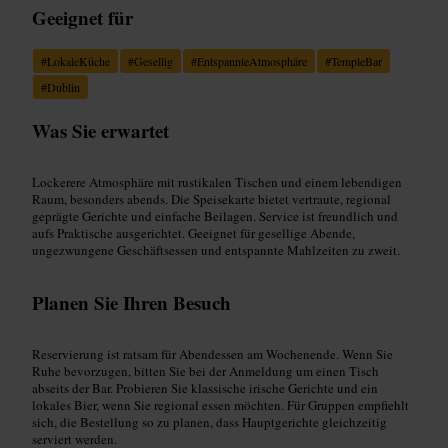
Geeignet für
#
LokaleKüche
#
Gesellig
#
EntspannteAtmosphäre
#
TempleBar
#
Dublin
Was Sie erwartet
Lockerere Atmosphäre mit rustikalen Tischen und einem lebendigen
Raum, besonders abends. Die Speisekarte bietet vertraute, regional
geprägte Gerichte und einfache Beilagen. Service ist freundlich und
aufs Praktische ausgerichtet. Geeignet für gesellige Abende,
ungezwungene Geschäftsessen und entspannte Mahlzeiten zu zweit.
Planen Sie Ihren Besuch
Reservierung ist ratsam für Abendessen am Wochenende. Wenn Sie
Ruhe bevorzugen, bitten Sie bei der Anmeldung um einen Tisch
abseits der Bar. Probieren Sie klassische irische Gerichte und ein
lokales Bier, wenn Sie regional essen möchten. Für Gruppen empfiehlt
sich, die Bestellung so zu planen, dass Hauptgerichte gleichzeitig
serviert werden.