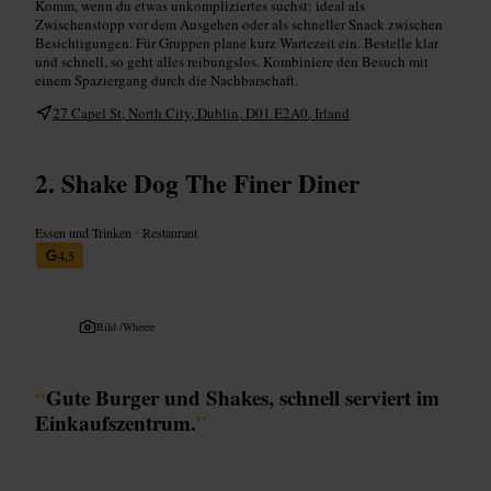
Komm, wenn du etwas unkompliziertes suchst: ideal als
Zwischenstopp vor dem Ausgehen oder als schneller Snack zwischen
Besichtigungen. Für Gruppen plane kurz Wartezeit ein. Bestelle klar
und schnell, so geht alles reibungslos. Kombiniere den Besuch mit
einem Spaziergang durch die Nachbarschaft.
27 Capel St, North City, Dublin, D01 E2A0, Irland
Shake Dog The Finer Diner
Essen und Trinken
•
Restaurant
4,5
Bild /
Wheree
“
Gute Burger und Shakes, schnell serviert im
Einkaufszentrum.
”