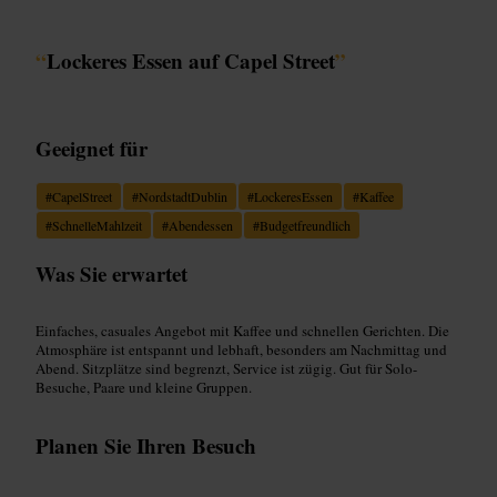
“
Lockeres Essen auf Capel Street
”
Geeignet für
#
CapelStreet
#
NordstadtDublin
#
LockeresEssen
#
Kaffee
#
SchnelleMahlzeit
#
Abendessen
#
Budgetfreundlich
Was Sie erwartet
Einfaches, casuales Angebot mit Kaffee und schnellen Gerichten. Die
Atmosphäre ist entspannt und lebhaft, besonders am Nachmittag und
Abend. Sitzplätze sind begrenzt, Service ist zügig. Gut für Solo-
Besuche, Paare und kleine Gruppen.
Planen Sie Ihren Besuch