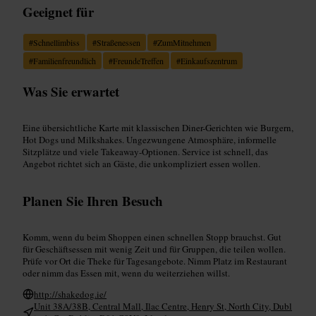
Geeignet für
#
Schnellimbiss
#
Straßenessen
#
ZumMitnehmen
#
Familienfreundlich
#
FreundeTreffen
#
Einkaufszentrum
Was Sie erwartet
Eine übersichtliche Karte mit klassischen Diner-Gerichten wie Burgern,
Hot Dogs und Milkshakes. Ungezwungene Atmosphäre, informelle
Sitzplätze und viele Takeaway-Optionen. Service ist schnell, das
Angebot richtet sich an Gäste, die unkompliziert essen wollen.
Planen Sie Ihren Besuch
Komm, wenn du beim Shoppen einen schnellen Stopp brauchst. Gut
für Geschäftsessen mit wenig Zeit und für Gruppen, die teilen wollen.
Prüfe vor Ort die Theke für Tagesangebote. Nimm Platz im Restaurant
oder nimm das Essen mit, wenn du weiterziehen willst.
http://shakedog.ie/
Unit 38A/38B, Central Mall, Ilac Centre, Henry St, North City, Dubl