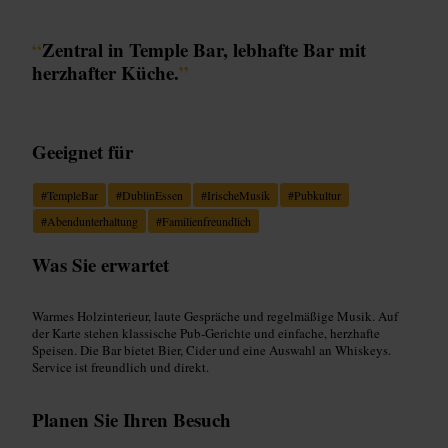
“
Zentral in Temple Bar, lebhafte Bar mit
herzhafter Küche.
”
Geeignet für
#
TempleBar
#
DublinEssen
#
IrischeMusik
#
Pubkultur
#
Abendunterhaltung
#
Familienfreundlich
Was Sie erwartet
Warmes Holzinterieur, laute Gespräche und regelmäßige Musik. Auf
der Karte stehen klassische Pub‑Gerichte und einfache, herzhafte
Speisen. Die Bar bietet Bier, Cider und eine Auswahl an Whiskeys.
Service ist freundlich und direkt.
Planen Sie Ihren Besuch