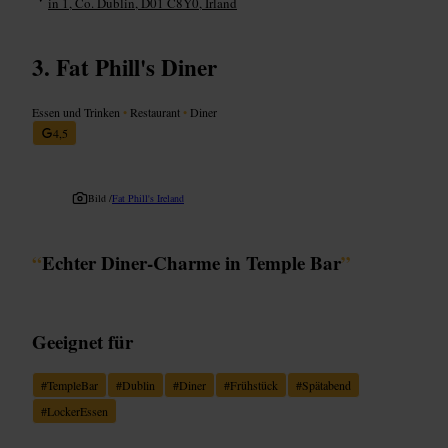
in 1, Co. Dublin, D01 C8Y0, Irland
Fat Phill's Diner
Essen und Trinken
•
Restaurant
•
Diner
4,5
Bild /
Fat Phill's Ireland
“
Echter Diner-Charme in Temple Bar
”
Geeignet für
#
TempleBar
#
Dublin
#
Diner
#
Frühstück
#
Spätabend
#
LockerEssen