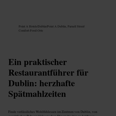
Bild /
Google AI
Point A Hotels
/
Dublin
/
Point A Dublin, Parnell Street
/
Comfort-Food-Orte
Ein praktischer
Restaurantführer für
Dublin: herzhafte
Spätmahlzeiten
Finde verlässliches Wohlfühlessen im Zentrum von Dublin, von
gemütlichen Pubs und klassischen Dinern bis hin zu kräftigen