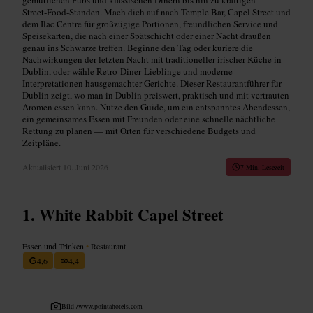
Street‑Food‑Ständen. Mach dich auf nach Temple Bar, Capel Street und
dem Ilac Centre für großzügige Portionen, freundlichen Service und
Speisekarten, die nach einer Spätschicht oder einer Nacht draußen
genau ins Schwarze treffen. Beginne den Tag oder kuriere die
Nachwirkungen der letzten Nacht mit traditioneller irischer Küche in
Dublin, oder wähle Retro‑Diner‑Lieblinge und moderne
Interpretationen hausgemachter Gerichte. Dieser Restaurantführer für
Dublin zeigt, wo man in Dublin preiswert, praktisch und mit vertrauten
Aromen essen kann. Nutze den Guide, um ein entspanntes Abendessen,
ein gemeinsames Essen mit Freunden oder eine schnelle nächtliche
Rettung zu planen — mit Orten für verschiedene Budgets und
Zeitpläne.
Aktualisiert
10. Juni 2026
7 Min. Lesezeit
White Rabbit Capel Street
Essen und Trinken
•
Restaurant
4,6
4,4
Bild /
www.pointahotels.com