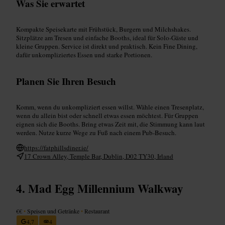
Was Sie erwartet
Kompakte Speisekarte mit Frühstück, Burgern und Milchshakes.
Sitzplätze am Tresen und einfache Booths, ideal für Solo-Gäste und
kleine Gruppen. Service ist direkt und praktisch. Kein Fine Dining,
dafür unkompliziertes Essen und starke Portionen.
Planen Sie Ihren Besuch
Komm, wenn du unkompliziert essen willst. Wähle einen Tresenplatz,
wenn du allein bist oder schnell etwas essen möchtest. Für Gruppen
eignen sich die Booths. Bring etwas Zeit mit, die Stimmung kann laut
werden. Nutze kurze Wege zu Fuß nach einem Pub-Besuch.
https://fatphillsdiner.ie/
17 Crown Alley, Temple Bar, Dublin, D02 TY30, Irland
Mad Egg Millennium Walkway
€€
•
Speisen und Getränke
•
Restaurant
4,7
4