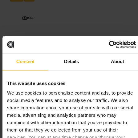
Bild /
“
Eiergerichte im Fokus, locker und zentral in
North City.
”
Consent
Details
About
Geeignet für
#
Brunch
#
Frühstück
#
Eiergerichte
#
LockeresEssen
This website uses cookies
#
Gruppenessen
#
Abendessen
#
Dublin
We use cookies to personalise content and ads, to provide
social media features and to analyse our traffic. We also
Was Sie erwartet
share information about your use of our site with our social
media, advertising and analytics partners who may
Erwarte eine kurze, klare Speisekarte mit Eierspezialitäten und
combine it with other information that you’ve provided to
Begleitgerichten. Die Atmosphäre ist ungezwungen, laut genug für
them or that they’ve collected from your use of their
Gespräche und gut für gemeinsame Bestellungen. Service ist
pragmatisch und freundlich, ideal für Frühstück, Brunch oder ein
services. You can at any time change or withdraw your