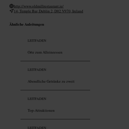
http://www.oldmillrestaurant.ie/
14, Temple Bar, Dublin 2, D02 V970, Ireland
Ähnliche Anleitungen
LEITFADEN
Orte zum Alleineessen
LEITFADEN
Abendliche Getränke zu zweit
LEITFADEN
Top-Attraktionen
LEITFADEN