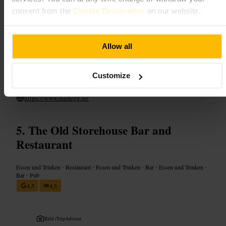
spätes Abendessen.
consent from the
Cookie Declaration
on our website.
Planen Sie Ihren Besuch
Allow all
Komm mit Appetit und in Gesellschaft, wenn du das Menü teilen
willst. Für Gruppen empfiehlt sich eine Reservierung über die normale
Kontaktmöglichkeit des Lokals. Zieh bequeme Schuhe an, falls du
Customize
vorher durch North City laufen willst.
https://www.madegg.ie/
The Old Storehouse Bar and
Restaurant
Essen und Trinken
•
Restaurant
•
Essen und Trinken
•
Bar
•
Essen und Trinken
•
Bar
•
Pub
4,5
4,5
Bild /
TripAdvisor