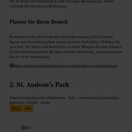
Ort für Ruhe und Nachdenken statt für lange Spaziergänge. Tafeln
erläutern die historische Bedeutung.
Planen Sie Ihren Besuch
Kombinieren Sie den Stopp mit einem Spaziergang durch Parnell
Square und der umliegenden georgianischen Architektur. Nehmen Sie
sich Zeit, die Tafeln und Inschriften zu lesen. Bringen Sie eine Kamera
für Detailaufnahmen der Skulptur und der Gestaltung, und respektieren
Sie die stille Atmosphäre.
https://heritageireland.ie/places-to-visit/garden-of-remembrance/
St. Audoen's Park
Sehenswürdigkeiten und Außenbereiche
•
Park
•
Gemeinschaft und Regierung
•
Spirituelles Zentrum
•
Kirche
4,5
4
Bild /