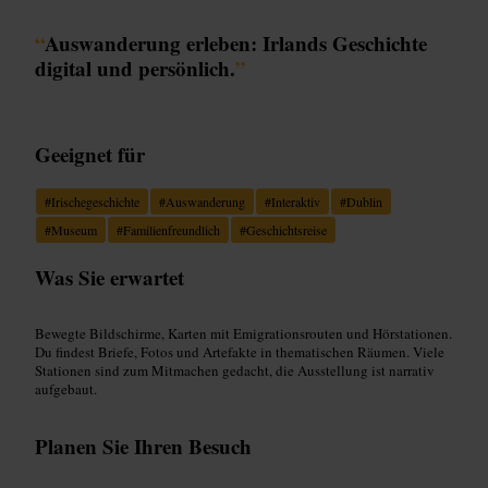
“
Auswanderung erleben: Irlands Geschichte
digital und persönlich.
”
Geeignet für
#
Irischegeschichte
#
Auswanderung
#
Interaktiv
#
Dublin
#
Museum
#
Familienfreundlich
#
Geschichtsreise
Was Sie erwartet
Bewegte Bildschirme, Karten mit Emigrationsrouten und Hörstationen.
Du findest Briefe, Fotos und Artefakte in thematischen Räumen. Viele
Stationen sind zum Mitmachen gedacht, die Ausstellung ist narrativ
aufgebaut.
Planen Sie Ihren Besuch