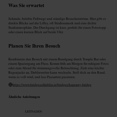
Was Sie erwartet
Schmale, belebte Fußwege und ständige Besucherströme. Hier gibt es
direkte Blicke auf die Liffey, oft Straßenmusik und eine dichte
Stadtatmosphäre. Der Durchgang ist kurz, perfekt für einen Fotostopp
oder einen kurzen Blick auf beide Ufer.
Planen Sie Ihren Besuch
Kombiniere den Besuch mit einem Rundgang durch Temple Bar oder
einem Spaziergang am Fluss. Komm früh am Morgen für ruhigere Fotos
oder zum Abend für stimmungsvolle Beleuchtung. Zieh eine leichte
Regenjacke an, Dublinwetter kann wechseln. Stell dich an den Rand,
wenn es voll wird, und lass Passanten passieren.
https://www.bridgesofdublin.ie/bridges/hapenny-bridge
Ähnliche Anleitungen
LEITFADEN