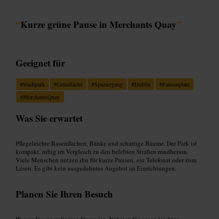
“
Kurze grüne Pause in Merchants Quay
”
Geeignet für
#
Stadtpark
#
Grünfläche
#
Spaziergang
#
Dublin
#
Pausenplatz
#
MerchantsQuay
Was Sie erwartet
Pflegeleichte Rasenflächen, Bänke und schattige Bäume. Der Park ist
kompakt, ruhig im Vergleich zu den belebten Straßen rundherum.
Viele Menschen nutzen ihn für kurze Pausen, ein Telefonat oder zum
Lesen. Es gibt kein ausgedehntes Angebot an Einrichtungen.
Planen Sie Ihren Besuch
Planen Sie einen kurzen Stopp ein. Nehmen Sie einen leichten