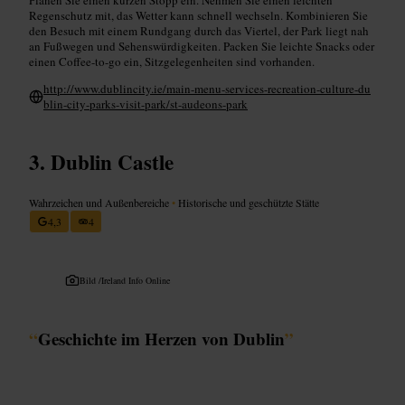
Regenschutz mit, das Wetter kann schnell wechseln. Kombinieren Sie
den Besuch mit einem Rundgang durch das Viertel, der Park liegt nah
an Fußwegen und Sehenswürdigkeiten. Packen Sie leichte Snacks oder
einen Coffee-to-go ein, Sitzgelegenheiten sind vorhanden.
http://www.dublincity.ie/main-menu-services-recreation-culture-du
blin-city-parks-visit-park/st-audeons-park
Dublin Castle
Wahrzeichen und Außenbereiche
•
Historische und geschützte Stätte
4,3
4
Bild /
Ireland Info Online
“
Geschichte im Herzen von Dublin
”