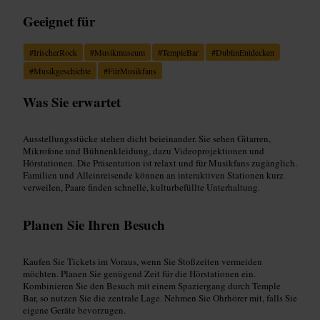
Geeignet für
#
IrischerRock
#
Musikmuseum
#
TempleBar
#
DublinEntdecken
#
Musikgeschichte
#
FürMusikfans
Was Sie erwartet
Ausstellungsstücke stehen dicht beieinander. Sie sehen Gitarren,
Mikrofone und Bühnenkleidung, dazu Videoprojektionen und
Hörstationen. Die Präsentation ist relaxt und für Musikfans zugänglich.
Familien und Alleinreisende können an interaktiven Stationen kurz
verweilen, Paare finden schnelle, kulturbefüllte Unterhaltung.
Planen Sie Ihren Besuch
Kaufen Sie Tickets im Voraus, wenn Sie Stoßzeiten vermeiden
möchten. Planen Sie genügend Zeit für die Hörstationen ein.
Kombinieren Sie den Besuch mit einem Spaziergang durch Temple
Bar, so nutzen Sie die zentrale Lage. Nehmen Sie Ohrhörer mit, falls Sie
eigene Geräte bevorzugen.