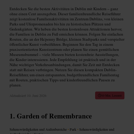
Entdecken Sie die besten Aktivitäten in Dublin mit Kindern – ganz
ohne einen Cent auszugeben. Dieser familienfreundliche Reiseführer
zeigt kostenlose Familienaktivitäten im Zentrum Dublins, von kleinen
Parks und Uferpromenaden bis hin zu historischen Plätzen und
Gedenkgärten. Wir heben die besten kostenlosen Attraktionen hervor,
die Familien in Dublin zu Fuß erreichen können. Folgen Sie einfachen
Routen, die an der Ha'penny Bridge, kleinen Stadtparks und verspielter
öffentlicher Kunst vorbeiführen. Beginnen Sie den Tag in einem
praxisorientierten Kunstzentrum oder planen Sie einen gemütlichen
Museumsbummel – viele Museen bieten kostenfreie Ausstellungen,
die Kinder interessieren. Jede Empfehlung ist praktisch und in der
Nähe wichtiger Verkehrsanbindungen, damit Sie Zeit mit Entdecken
statt mit Reisen verbringen. Nutzen Sie diesen kompakten Dublin-
Reiseführer, um einen entspannten, budgetfreundlichen Familientag
mit Routen, praktischen Tipps und kinderfreundlichen Pausen zu
planen.
Aktualisiert
10. Juni 2026
10 Min. Lesezeit
Garden of Remembrance
Sehenswürdigkeiten und Außenbereiche
•
Park
•
Sehenswürdigkeiten und
Außenbereiche
•
Garten