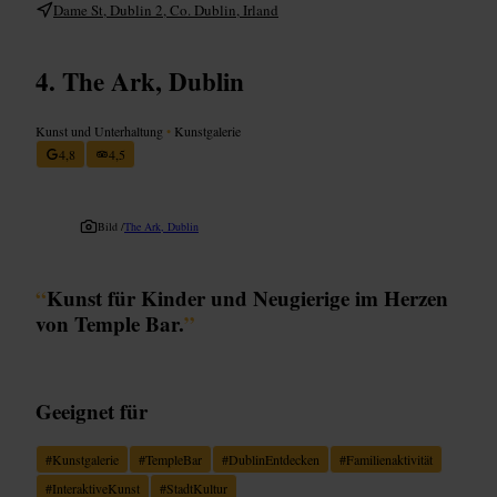
Dame St, Dublin 2, Co. Dublin, Irland
The Ark, Dublin
Kunst und Unterhaltung
•
Kunstgalerie
4,8
4,5
Bild /
The Ark, Dublin
“
Kunst für Kinder und Neugierige im Herzen
von Temple Bar.
”
Geeignet für
#
Kunstgalerie
#
TempleBar
#
DublinEntdecken
#
Familienaktivität
#
InteraktiveKunst
#
StadtKultur