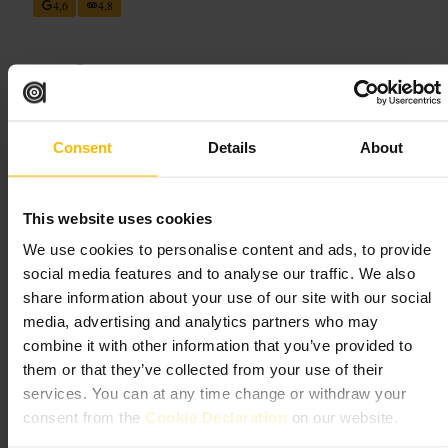
4,6
4,8
Bild /
Wheree
“
Sportgeschichte zum Anfassen
”
Consent
Details
About
Geeignet für
This website uses cookies
We use cookies to personalise content and ads, to provide
#
Sportmuseum
#
Sportgeschichte
#
IrischerSport
#
Stadiontour
social media features and to analyse our traffic. We also
#
Familienausflug
#
DublinEntdecken
#
Drumcondra
share information about your use of our site with our social
Was Sie erwartet
media, advertising and analytics partners who may
combine it with other information that you’ve provided to
them or that they’ve collected from your use of their
Wechselnde Ausstellungsstücke, interaktive Touchscreens und
services. You can at any time change or withdraw your
Filmsequenzen bringen die Regeln und Geschichten der Spiele nahe.
Es gibt Vitrinen mit Trophäen und Trikots sowie Bereiche, in denen
consent from the
Cookie Declaration
on our website.
Kinder spielerisch lernen. Kurze Führungen erklären die Stadiongänge
und bieten Blickachsen auf das Spielfeld.