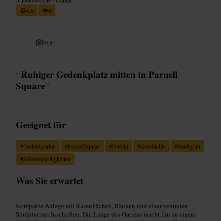
4,6
4
Bild /
“
Ruhiger Gedenkplatz mitten in Parnell
Square
”
Geeignet für
#
Gedenkgarten
#
ParnellSquare
#
Dublin
#
Geschichte
#
Stadtgrün
#
Sehenswürdigkeiten
Was Sie erwartet
Kompakte Anlage mit Rasenflächen, Bänken und einer zentralen
Skulptur mit Inschriften. Die Länge des Gartens macht ihn zu einem