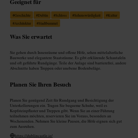
Geeignet für
#
Geschichte
#
Dublin
#
Schloss
#
Sehenswürdigkeit
#
Kultur
#
Architektur
#
Stadtbummel
Was Sie erwartet
Sie gehen durch Innenräume und offene Höfe, sehen mittelalterliche
Bauwerke und elegantere Staatsräume. Es gibt erklärende Schautafeln
und oft geführte Rundgänge. Teile der Anlage sind barrierefrei, andere
Abschnitte haben Treppen oder unebene Bodenbeläge.
Planen Sie Ihren Besuch
Planen Sie genügend Zeit für Rundgang und Besichtigung der
Unterkellerungen ein. Tragen Sie bequeme Schuhe, weil es
Kopfsteinpflaster und Treppen gibt. Wenn Sie an einer Führung
teilnehmen möchten, reservieren Sie im Voraus, besonders an
Wochenenden. Nehmen Sie kleine Pausen, die Höfe eignen sich gut
zum Ausruhen.
https://dublincastle.ie/