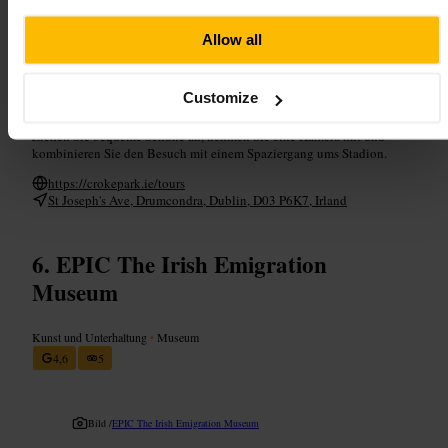
Allow all
Planen Sie Ihren Besuch
Customize
Rechnen Sie mit rund 60–90 Minuten für Museum und Basisführung.
Prüfen Sie vorab, ob Führungen laufen, um Wartezeiten zu vermeiden.
Ziehen Sie bequeme Schuhe an, nehmen Sie eine Kamera mit und
kombinieren Sie den Besuch mit einem Spaziergang ums Stadion.
https://crokepark.ie/tours
St Joseph's Ave, Drumcondra, Dublin, D03 P6K7, Irland
EPIC The Irish Emigration
Museum
Kunst und Unterhaltung
•
Museum
4,6
5
Bild /
EPIC The Irish Emigration Museum