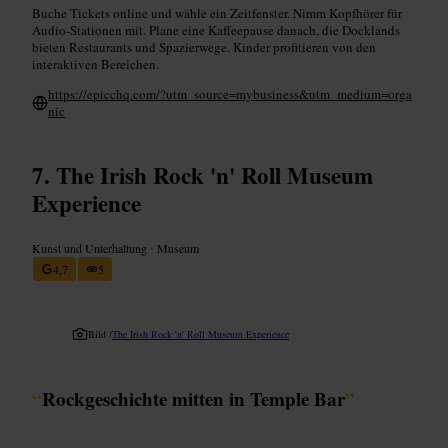
Buche Tickets online und wähle ein Zeitfenster. Nimm Kopfhörer für
Audio-Stationen mit. Plane eine Kaffeepause danach, die Docklands
bieten Restaurants und Spazierwege. Kinder profitieren von den
interaktiven Bereichen.
https://epicchq.com/?utm_source=mybusiness&utm_medium=orga
nic
The Irish Rock 'n' Roll Museum
Experience
Kunst und Unterhaltung
•
Museum
4,7
5
Bild /
The Irish Rock 'n' Roll Museum Experience
“
Rockgeschichte mitten in Temple Bar
”