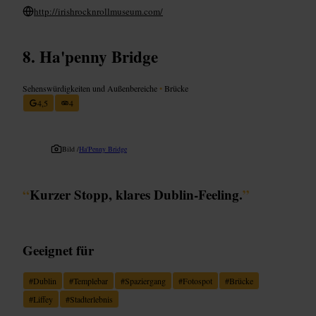
http://irishrocknrollmuseum.com/
Ha'penny Bridge
Sehenswürdigkeiten und Außenbereiche
•
Brücke
4,5
4
Bild /
Ha'Penny Bridge
“
Kurzer Stopp, klares Dublin-Feeling.
”
Geeignet für
#
Dublin
#
Templebar
#
Spaziergang
#
Fotospot
#
Brücke
#
Liffey
#
Stadterlebnis