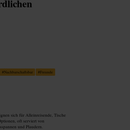
rdlichen
#
Nachbarschaftsbar
#
Freunde
gnen sich für Alleinreisende, Tische
ptionen, oft serviert von
Ausspannen und Plaudern.