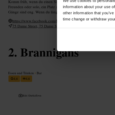
We use cookies to personalis
Komm früh, wenn du einen Sitzplatz willst. Bestell direkt am Trese
Freunden oder solo, ein Platz an der Bar eignet sich gut zum Plaud
information about your use of
Gänge sind eng. Wenn du länger bleiben willst, wechsel zwischend
other information that you’ve
time change or withdraw you
https://www.facebook.com/BrogansBarDublin/
75 Dame Street, 75 Dame St, Temple Bar, Dublin 2, D02 DX00, 
Brannigans
Essen und Trinken
•
Bar
4,6
4,6
Bild /
DublinTown