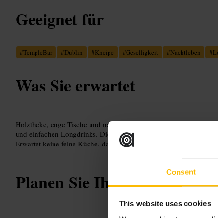
Geeignet für
#
TempleBar
#
Dublin
#
Kneipe
#
Geselligkeit
#
Nachtleben
#
L
Was Sie erwartet
Holztheke, enge Tische und nahe Sitzplätze. Die Karte ist übersich
und einfachen Longdrinks. Die Stimmung wird am Abend lebhafter,
Erwartet keine feine Küche, dafür eine entspannte Bar-Erfahrung.
Consent
Planen Sie Ihren Besuch
This website uses cookies