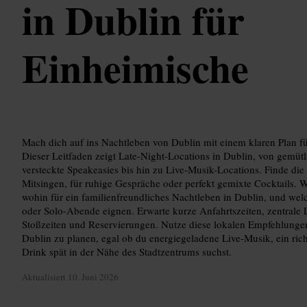
in Dublin für
Einheimische
Mach dich auf ins Nachtleben von Dublin mit einem klaren Plan fü
Dieser Leitfaden zeigt Late-Night-Locations in Dublin, von gemüt
versteckte Speakeasies bis hin zu Live-Musik-Locations. Finde die
Mitsingen, für ruhige Gespräche oder perfekt gemixte Cocktails. W
wohin für ein familienfreundliches Nachtleben in Dublin, und wel
oder Solo-Abende eignen. Erwarte kurze Anfahrtszeiten, zentrale
Stoßzeiten und Reservierungen. Nutze diese lokalen Empfehlunge
Dublin zu planen, egal ob du energiegeladene Live-Musik, ein rich
Drink spät in der Nähe des Stadtzentrums suchst.
Aktualisiert
10. Juni 2026