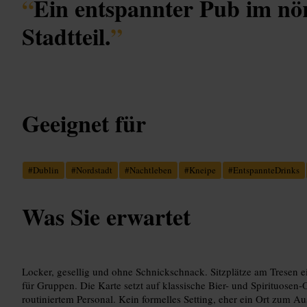
“
Ein entspannter Pub im nö
Stadtteil.
”
Geeignet für
#
Dublin
#
Nordstadt
#
Nachtleben
#
Kneipe
#
EntspannteDrinks
Was Sie erwartet
Locker, gesellig und ohne Schnickschnack. Sitzplätze am Tresen ei
für Gruppen. Die Karte setzt auf klassische Bier- und Spirituosen‑O
routiniertem Personal. Kein formelles Setting, eher ein Ort zum 