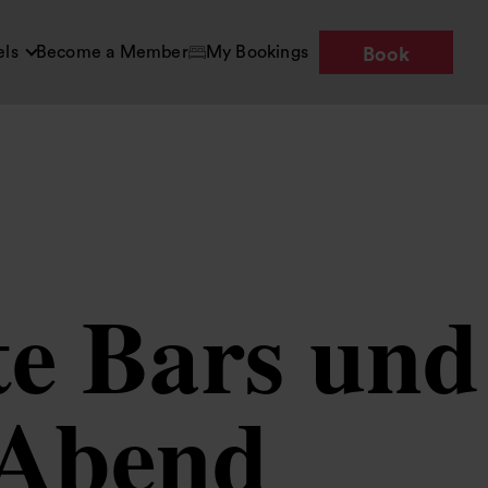
els
Become a Member
My Bookings
Book
te Bars und
 Abend