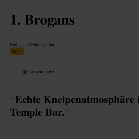
Brogans
Dining and Drinking
•
Bar
4,4
Bild /
Dublin By Pub
“
Echte Kneipenatmosphäre 
Temple Bar.
”