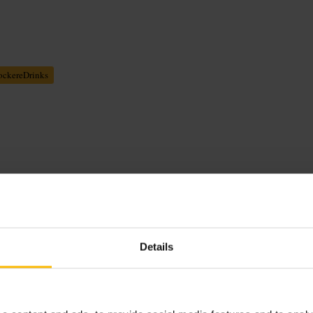
ockereDrinks
tlich, mit Bieren, Standardspirituosen
 das Personal arbeitet zügig.
Details