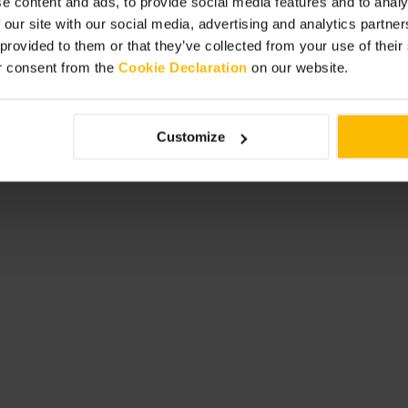
e content and ads, to provide social media features and to analy
n, so geht es schneller. Geh mit
ern. Trage praktische Schuhe, die
 our site with our social media, advertising and analytics partn
urch den Standort im Viertel.
 provided to them or that they’ve collected from your use of thei
r consent from the
Cookie Declaration
on our website.
Irland
Customize