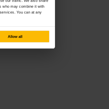
se our traffic. We also share
ers who may combine it with
r services. You can at any
Allow all