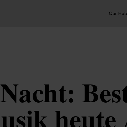
Our Hot
 Nacht: Bes
usik heute