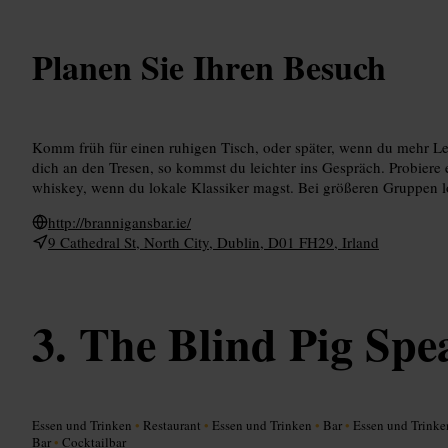
Planen Sie Ihren Besuch
Komm früh für einen ruhigen Tisch, oder später, wenn du mehr Le
dich an den Tresen, so kommst du leichter ins Gespräch. Probiere 
whiskey, wenn du lokale Klassiker magst. Bei größeren Gruppen l
http://brannigansbar.ie/
9 Cathedral St, North City, Dublin, D01 FH29, Irland
The Blind Pig Spe
Essen und Trinken
•
Restaurant
•
Essen und Trinken
•
Bar
•
Essen und Trink
Bar
•
Cocktailbar