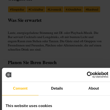
#
TempleBar
#
Cocktailbar
#
Livemusik
#
Abendleben
#
Barabend
Was Sie erwartet
Laute, energiegeladene Stimmung mit DJ- oder Playback-Musik. Die
Bar serviert Cocktails und Longdrinks, oft mit buntem Licht und
engem Raum zum Stehen oder Tanzen. Die Gäste sind oft Gruppen von
Freundinnen und Freunden, Pärchen oder Alleinreisende, die auf einen
schnellen Drink aus sind.
Planen Sie Ihren Besuch
Komm früh, wenn du sitzen willst. Geh mit einer Gruppe für mehr
Auswahl und gute Stimmung. Kombiniere den Besuch mit einem
Spaziergang durch die umgebenden Gassen. Leichte, bequeme
Kleidung reicht, die Bar ist ungezwungen.
Consent
Details
About
https://badbobs.ie/?utm_source=google&utm_medium=organic
This website uses cookies