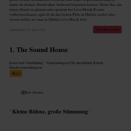
damit du deinen Abend ohne Aufwand beginnen kannst. Nutze ihn, um
einen Abend zu planen oder spontan bei Live-Musik-Events
vorbeizuschauen, egal ob du die besten Pubs in Dublin suchst oder
wissen willst, wo man in Dublin Live-Musik hört.
Aktualisiert
10. Juni 2026
11 Min. Lesezeit
The Sound House
Kunst und Unterhaltung
•
Veranstaltungsort für darstellende Künste
•
Musikveranstaltungsort
4,5
Bild /
Mindtrip
“
Kleine Bühne, große Stimmung
”