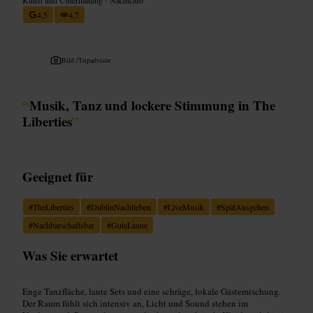
4,5
4,7
Bild /
Tripadvisor
“
Musik, Tanz und lockere Stimmung in The
Liberties
”
Geeignet für
#
TheLiberties
#
DublinNachtleben
#
LiveMusik
#
SpätAusgehen
#
Nachbarschaftsbar
#
GuteLaune
Was Sie erwartet
Enge Tanzfläche, laute Sets und eine schräge, lokale Gästemischung.
Der Raum fühlt sich intensiv an, Licht und Sound stehen im