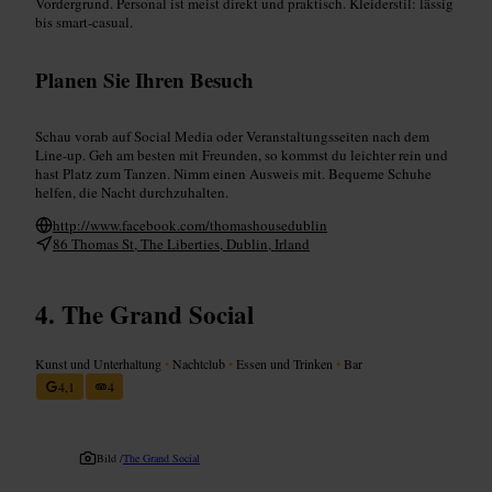
Vordergrund. Personal ist meist direkt und praktisch. Kleiderstil: lässig
bis smart-casual.
Planen Sie Ihren Besuch
Schau vorab auf Social Media oder Veranstaltungsseiten nach dem
Line-up. Geh am besten mit Freunden, so kommst du leichter rein und
hast Platz zum Tanzen. Nimm einen Ausweis mit. Bequeme Schuhe
helfen, die Nacht durchzuhalten.
http://www.facebook.com/thomashousedublin
86 Thomas St, The Liberties, Dublin, Irland
The Grand Social
Kunst und Unterhaltung
•
Nachtclub
•
Essen und Trinken
•
Bar
4,1
4
Bild /
The Grand Social