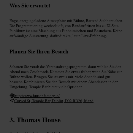
Was Sie erwartet
Enge, energiegeladene Atmosphäre mit Bühne, Bar und Stehbereichen.
Die Programmierung wechselt oft, von Bandauftritten bis zu DJ‑Sets.
Publikum ist eine Mischung aus Einheimischen und Besuchern. Keine
aufwändige Ausstattung, dafür direkte, laute Live‑Erfahrung.
Planen Sie Ihren Besuch
Schauen Sie vorab das Veranstaltungsprogramm, dann wählen Sie den
Abend nach Geschmack. Kommen Sie etwas früher, wenn Sie Nähe zur
Bühne wollen. Bringen Sie Ausweis mit, viele Abende sind gut
besucht. Kombinieren Sie den Besuch mit einem Abendessen in der
Umgebung, Temple Bar bietet viele Optionen.
http://www.buttonfactory.ie/
Curved St, Temple Bar, Dublin, D02 RD26, Irland
Thomas House
Kunst und Unterhaltung
•
Nachtclub