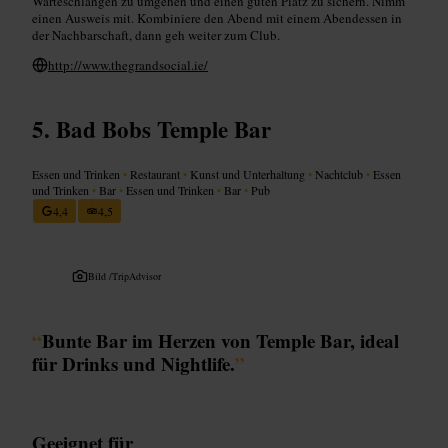
Warteschlangen zu umgehen und einen guten Platz zu sichern. Nimm
einen Ausweis mit. Kombiniere den Abend mit einem Abendessen in
der Nachbarschaft, dann geh weiter zum Club.
http://www.thegrandsocial.ie/
Bad Bobs Temple Bar
Essen und Trinken
•
Restaurant
•
Kunst und Unterhaltung
•
Nachtclub
•
Essen
und Trinken
•
Bar
•
Essen und Trinken
•
Bar
•
Pub
4,4
4,5
Bild /
TripAdvisor
“
Bunte Bar im Herzen von Temple Bar, ideal
für Drinks und Nightlife.
”
Geeignet für