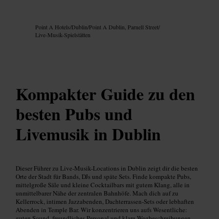
Bild /
Google AI
Point A Hotels
/
Dublin
/
Point A Dublin, Parnell Street
/
Live-Musik-Spielstätten
Kompakter Guide zu den
besten Pubs und
Livemusik in Dublin
Dieser Führer zu Live-Musik-Locations in Dublin zeigt dir die besten
Orte der Stadt für Bands, DJs und späte Sets. Finde kompakte Pubs,
mittelgroße Säle und kleine Cocktailbars mit gutem Klang, alle in
unmittelbarer Nähe der zentralen Bahnhöfe. Mach dich auf zu
Kellerrock, intimen Jazzabenden, Dachterrassen-Sets oder lebhaften
Abenden in Temple Bar. Wir konzentrieren uns aufs Wesentliche:
guten Sound, freundliches Personal und klare Wegbeschreibungen,