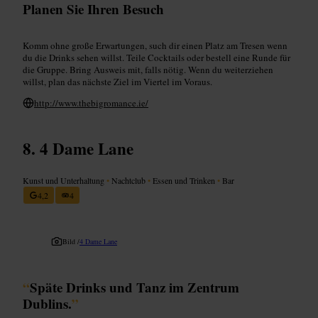
Planen Sie Ihren Besuch
Komm ohne große Erwartungen, such dir einen Platz am Tresen wenn
du die Drinks sehen willst. Teile Cocktails oder bestell eine Runde für
die Gruppe. Bring Ausweis mit, falls nötig. Wenn du weiterziehen
willst, plan das nächste Ziel im Viertel im Voraus.
http://www.thebigromance.ie/
4 Dame Lane
Kunst und Unterhaltung
•
Nachtclub
•
Essen und Trinken
•
Bar
4,2
4
Bild /
4 Dame Lane
“
Späte Drinks und Tanz im Zentrum
Dublins.
”