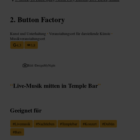
Button Factory
Kunst und Unterhaltung
•
Veranstaltungsort für darstellende Künste
•
Musikveranstaltungsort
4,3
3,8
Bild /
DesignMyNight
“
Live‑Musik mitten in Temple Bar
”
Geeignet für
#
Livemusik
#
Nachtleben
#
Templebar
#
Konzert
#
Dublin
#
Bars