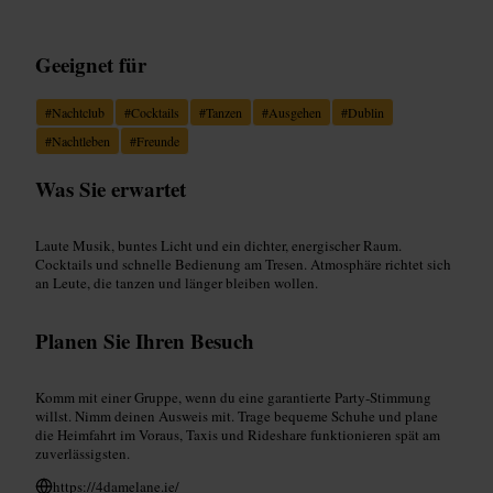
Geeignet für
#
Nachtclub
#
Cocktails
#
Tanzen
#
Ausgehen
#
Dublin
#
Nachtleben
#
Freunde
Was Sie erwartet
Laute Musik, buntes Licht und ein dichter, energischer Raum.
Cocktails und schnelle Bedienung am Tresen. Atmosphäre richtet sich
an Leute, die tanzen und länger bleiben wollen.
Planen Sie Ihren Besuch
Komm mit einer Gruppe, wenn du eine garantierte Party‑Stimmung
willst. Nimm deinen Ausweis mit. Trage bequeme Schuhe und plane
die Heimfahrt im Voraus, Taxis und Rideshare funktionieren spät am
zuverlässigsten.
https://4damelane.ie/