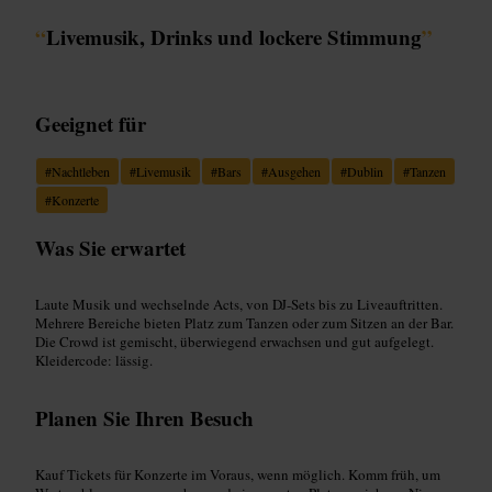
“
Livemusik, Drinks und lockere Stimmung
”
Geeignet für
#
Nachtleben
#
Livemusik
#
Bars
#
Ausgehen
#
Dublin
#
Tanzen
#
Konzerte
Was Sie erwartet
Laute Musik und wechselnde Acts, von DJ‑Sets bis zu Liveauftritten.
Mehrere Bereiche bieten Platz zum Tanzen oder zum Sitzen an der Bar.
Die Crowd ist gemischt, überwiegend erwachsen und gut aufgelegt.
Kleidercode: lässig.
Planen Sie Ihren Besuch
Kauf Tickets für Konzerte im Voraus, wenn möglich. Komm früh, um