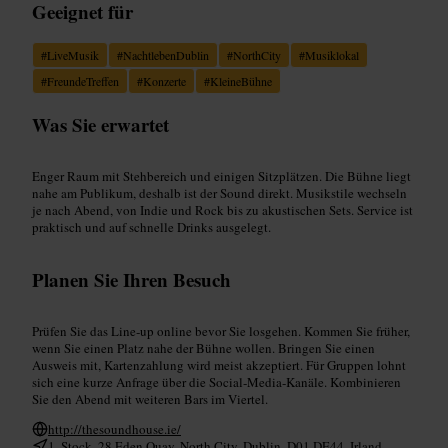
Geeignet für
#
LiveMusik
#
NachtlebenDublin
#
NorthCity
#
Musiklokal
#
FreundeTreffen
#
Konzerte
#
KleineBühne
Was Sie erwartet
Enger Raum mit Stehbereich und einigen Sitzplätzen. Die Bühne liegt
nahe am Publikum, deshalb ist der Sound direkt. Musikstile wechseln
je nach Abend, von Indie und Rock bis zu akustischen Sets. Service ist
praktisch und auf schnelle Drinks ausgelegt.
Planen Sie Ihren Besuch
Prüfen Sie das Line‑up online bevor Sie losgehen. Kommen Sie früher,
wenn Sie einen Platz nahe der Bühne wollen. Bringen Sie einen
Ausweis mit, Kartenzahlung wird meist akzeptiert. Für Gruppen lohnt
sich eine kurze Anfrage über die Social‑Media‑Kanäle. Kombinieren
Sie den Abend mit weiteren Bars im Viertel.
http://thesoundhouse.ie/
1. Stock, 28 Eden Quay, North City, Dublin, D01 DE44, Irland