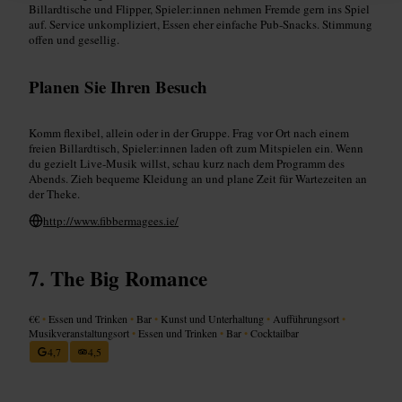
Billardtische und Flipper, Spieler:innen nehmen Fremde gern ins Spiel
auf. Service unkompliziert, Essen eher einfache Pub‑Snacks. Stimmung
offen und gesellig.
Planen Sie Ihren Besuch
Komm flexibel, allein oder in der Gruppe. Frag vor Ort nach einem
freien Billardtisch, Spieler:innen laden oft zum Mitspielen ein. Wenn
du gezielt Live‑Musik willst, schau kurz nach dem Programm des
Abends. Zieh bequeme Kleidung an und plane Zeit für Wartezeiten an
der Theke.
http://www.fibbermagees.ie/
The Big Romance
€€
•
Essen und Trinken
•
Bar
•
Kunst und Unterhaltung
•
Aufführungsort
•
Musikveranstaltungsort
•
Essen und Trinken
•
Bar
•
Cocktailbar
4,7
4,5