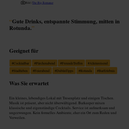
Bild /
The Big Romance
“
Gute Drinks, entspannte Stimmung, mitten in
Rotunda.
”
Geeignet für
#
Cocktailbar
#
Pärchenabend
#
FreundeTreffen
#
Alleinreisend
#
Stadtleben
#
Feierabend
#
DublinTipps
#
Rotunda
#
BarErlebnis
Was Sie erwartet
Ein kleines, lebendiges Lokal mit Tresenplatz und einigen Tischen.
Musik ist präsent, aber nicht überwältigend. Barkeeper mixen
klassische und eigenständige Cocktails. Service ist aufmerksam und
ungezwungen. Kein formelles Ambiente, eher ein Ort zum Reden und
Verweilen.