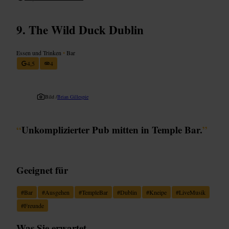
The Wild Duck Dublin
Essen und Trinken
•
Bar
4,5
4
Bild /
Brian Gillespie
“
Unkomplizierter Pub mitten in Temple Bar.
”
Geeignet für
#
Bar
#
Ausgehen
#
TempleBar
#
Dublin
#
Kneipe
#
LiveMusik
#
Freunde
Was Sie erwartet