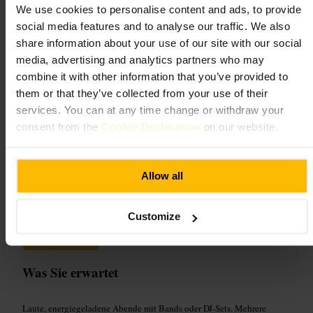
Fibber Magees
We use cookies to personalise content and ads, to provide
social media features and to analyse our traffic. We also
€€
•
Essen und Trinken
•
Bar
share information about your use of our site with our social
4,5
4,5
media, advertising and analytics partners who may
combine it with other information that you’ve provided to
them or that they’ve collected from your use of their
Bild /
services. You can at any time change or withdraw your
consent from the
Cookie Declaration
on our website.
“
Rock, Billard und echte Pub‑Stimmung
”
Allow all
Geeignet für
Customize
#
Livemusik
#
Billard
#
Punkbar
#
Kneipenabend
#
Multikulturell
#
DublinNachtleben
Was Sie erwartet
Laute, energiegeladene Abende mit Bands oder DJ-Sets. Mehrere