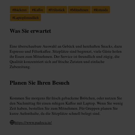
#
Bäckerei
#
Kaffee
#
Frühstück
#
Mitnehmen
#
Rotunda
#
Laptopfreundlich
Was Sie erwartet
Eine überschaubare Auswahl an Gebäck und herzhaften Snacks, dazu
Espresso und Filterkaffee. Sitzplätze sind begrenzt, viele Gäste holen
ihr Essen zum Mitnehmen. Der Service ist freundlich und zügig, die
Qualität konzentriert sich auf frische Zutaten und einfache
Zubereitung.
Planen Sie Ihren Besuch
Kommen Sie morgens für frisch gebackene Brötchen, oder nutzen Sie
den Nachmittag für einen ruhigen Kaffee mit Laptop. Wenn Sie wenig
Zeit haben, bestellen Sie zum Mitnehmen. Für Gruppen planen Sie
kurze Aufenthalte, da die Sitzplätze schnell belegt sind.
https://www.padoca.ie/