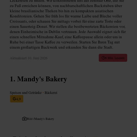
Leckereien zu finden. Wir konzentrieren uns auf zentrale Orte, die Sie
zu Fuß erreichen können, von nachbarschaftlichen Backstuben über
kleine brasilianische Theken bis hin zu kompakten asiatischen
Konditoreien. Gehen Sie früh los für warme Laibe und Bleche voller
Croissants, oder schauen Sie mittags vorbei für eine zarte Torte oder
einen Sauerteig‑Donut. Wir stellen die bestbewerteten Bäckereien vor,
denen Einheimische in Dublin vertrauen. Jede Auswahl eignet sich für
einen schnellen Mitnahme‑Kauf, eine Kaffeepause allein oder um in
Ruhe bei einer Tasse Kaffee zu verweilen. Starten Sie Ihren Tag mit
einem großartigen Backwerk und erkunden Sie dann die Stadt.
Aktualisiert
10. Juni 2026
8 Min. Lesezeit
Mandy's Bakery
Speisen und Getränke
•
Bäckerei
4,9
Bild /
Mandy's Bakery