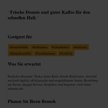
“
Frische Donuts und guter Kaffee für den
schnellen Halt.
”
Geeignet für
#
DonutsDublin
#
Kaffeepause
#
Schnellimbiss
#
Backkunst
#
Budgetfreundlich
#
ZumMitnehmen
#
NorthCity
Was Sie erwartet
Einfaches Konzept: Theke, kurze Karte, frische Backwaren. Auswahl
wechselt täglich, oft klassische und ausgefallenere Sorten. Bestellung
am Tresen, zügiger Service. Sitzplätze sind begrenzt, viele Gäste
nehmen mit.
Planen Sie Ihren Besuch