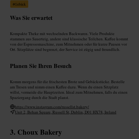
#
Gebäck
Was Sie erwartet
Kompakte Theke mit wechselnden Backwaren. Viele Produkte
stammen aus Sauerteig, andere sind klassische Teilchen. Kaffee kommt
von der Espressomaschine, zum Mitnehmen oder für kurze Pausen vor
Ort. Sitzplätze sind begrenzt, der Service ist zügig und freundlich.
Planen Sie Ihren Besuch
Komm morgens für die frischesten Brote und Gebäckstücke. Bestelle
am Tresen und nimm einen Kaffee dazu. Wenn du einen Sitzplatz
willst, vermeide die Hauptzeiten. Ideal zum Mitnehmen, falls du einen
Spaziergang durch die Stadt planst.
https://www.instagram.com/russellst.bakery/
Unit 2, Behan Square, Russell St, Dublin, D01 HX78, Ireland
Choux Bakery