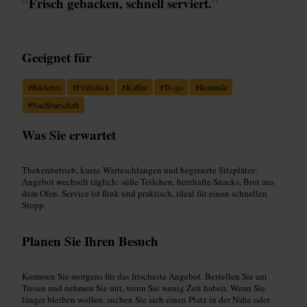
“
Frisch gebacken, schnell serviert.
”
Geeignet für
#
Bäckerei
#
Frühstück
#
Kaffee
#
To‑go
#
Rotunda
#
Nachbarschaft
Was Sie erwartet
Thekenbetrieb, kurze Warteschlangen und begrenzte Sitzplätze.
Angebot wechselt täglich: süße Teilchen, herzhafte Snacks, Brot aus
dem Ofen. Service ist flink und praktisch, ideal für einen schnellen
Stopp.
Planen Sie Ihren Besuch
Kommen Sie morgens für das frischeste Angebot. Bestellen Sie am
Tresen und nehmen Sie mit, wenn Sie wenig Zeit haben. Wenn Sie
länger bleiben wollen, suchen Sie sich einen Platz in der Nähe oder