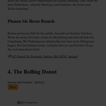
meist am Tresen, kurze Wartezeiten bei hohem Andrang. Gute Wahl für
Solo‑Frühstücke, schnelle Meetings und Familien, die etwas zum
Teilen brauchen.
Planen Sie Ihren Besuch
Komm am besten früh für die größte Auswahl an frischen Teilchen.
Wenn du wenig Zeit hast, nimm die Bestellung mit und erkunde die
Umgebung. Bei Nahrungsunverträglichkeiten kurz nach Allergenen
fragen. Für Geschäftsreisende: schneller Service und leichtes To‑go,
das sich mitnehmen lässt.
107 Parnell St, Rotunda, Dublin, D01 KT62, Ireland
The Rolling Donut
Speisen und Getränke
•
Bäckerei
4,6
Bild /
Tripadvisor