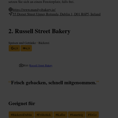
setzen Sie sich an einen Fensterplatz, falls frei.
https://www.mandysbakery.ie/
55 Dorset Street Upper, Rotunda, Dublin 1, D01 R6P5, Ireland
Russell Street Bakery
Speisen und Getränke
•
Bäckerei
4,9
4,9
Bild /
Russell Street Bakery
“
Frisch gebacken, schnell mitgenommen.
”
Geeignet für
#
BäckereiDublin
#
Frühstück
#
Kaffee
#
Sauerteig
#
ToGo