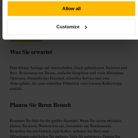
Geeignet für
Allow all
#
Bäckerei
#
Gebäck
#
Frühstück
#
Brunch
#
Kaffee
Customize
#
Phibsborough
#
Dublin
#
Mitnehmen
#
Familienfreundlich
#
LokaleBackkunst
Was Sie erwartet
Eine kleine Auslage mit wechselnden, frisch gebackenen Teilchen und
Brot. Bedienung am Tresen, einfache Sitzplätze und viele Mitnahme-
Optionen. Freundliches Personal, schneller Service und eine
Atmosphäre, die zum schnellen Frühstück oder kurzem Kaffeestopp
einlädt.
Planen Sie Ihren Besuch
Kommen Sie früh für die größte Auswahl. Wenn Sie sitzen möchten,
planen Sie kurze Wartezeiten ein, besonders am Wochenende.
Bestellen Sie ein Gebäck zum Kaffee, nehmen Sie Brot zum
Mitnehmen oder holen Sie mehrere Teile für unterwegs. Fragen Sie