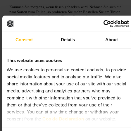
Kommen Sie morgens, wenn frisch gebacken wird. Nehmen Sie sich ein
paar Sorten zum Teilen, so probieren Sie mehr. Bestellen Sie am Tresen
und holen Sie Ihr Getränk an der Theke. Packen Sie eine kurze Pause in
Ihren Stadtplan ein, die Lage passt gut zu Fußwegen durch North City.
https://www.therollingdonut.ie/
D01 X324, 8 O'Connell Street Lower, North City, Dublin, D01 P2C
Consent
Details
About
7, Irland
SugarLoaf Bakery and Pastry Shop
This website uses cookies
We use cookies to personalise content and ads, to provide
Essen und Trinken
•
Dessertgeschäft
•
Patisserie
social media features and to analyse our traffic. We also
4,6
share information about your use of our site with our social
media, advertising and analytics partners who may
Bild /
Sugarloaf Bakery and Pastry Shop
combine it with other information that you’ve provided to
them or that they’ve collected from your use of their
services. You can at any time change or withdraw your
“
Frisch gebacken, mitten in Phibsborough.
”
consent from the
Cookie Declaration
on our website.