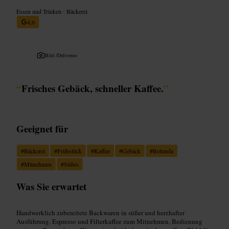
Essen und Trinken
•
Bäckerei
4,6
Bild /
Deliveroo
“
Frisches Gebäck, schneller Kaffee.
”
Geeignet für
#
Bäckerei
#
Frühstück
#
Kaffee
#
Gebäck
#
Rotunda
#
Mitnehmen
#
Süßes
Was Sie erwartet
Handwerklich zubereitete Backwaren in süßer und herzhafter
Ausführung. Espresso und Filterkaffee zum Mitnehmen. Bedienung