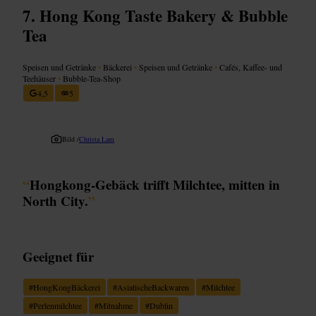
Hong Kong Taste Bakery & Bubble
Tea
Speisen und Getränke
•
Bäckerei
•
Speisen und Getränke
•
Cafés, Kaffee- und
Teehäuser
•
Bubble-Tea-Shop
4,5
5
Bild /
Christa Lam
“
Hongkong-Gebäck trifft Milchtee, mitten in
North City.
”
Geeignet für
#
HongKongBäckerei
#
AsiatischeBackwaren
#
Milchtee
#
Perlenmilchtee
#
Mitnahme
#
Dublin