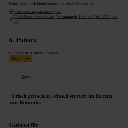
beim Tresen nach Empfehlungen für frisch Gebackenes.
http://www.sugarloafbakery.ie/
79-80 Dorset Street Lower, Phibsborough, Dublin 1, D01 NX33, Irel
and
Padoca
€
•
Speisen und Getränke
•
Bäckerei
4,6
5
Bild /
“
Frisch gebacken, schnell serviert im Herzen
von Rotunda.
”
Geeignet für