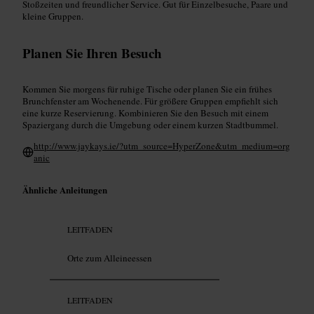
Stoßzeiten und freundlicher Service. Gut für Einzelbesuche, Paare und
kleine Gruppen.
Planen Sie Ihren Besuch
Kommen Sie morgens für ruhige Tische oder planen Sie ein frühes
Brunchfenster am Wochenende. Für größere Gruppen empfiehlt sich
eine kurze Reservierung. Kombinieren Sie den Besuch mit einem
Spaziergang durch die Umgebung oder einem kurzen Stadtbummel.
http://www.jaykays.ie/?utm_source=HyperZone&utm_medium=org
anic
Ähnliche Anleitungen
LEITFADEN
Orte zum Alleineessen
LEITFADEN