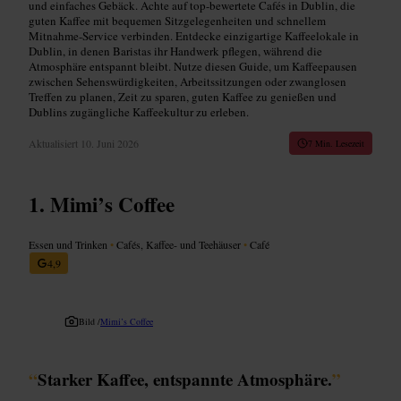
und einfaches Gebäck. Achte auf top-bewertete Cafés in Dublin, die
guten Kaffee mit bequemen Sitzgelegenheiten und schnellem
Mitnahme-Service verbinden. Entdecke einzigartige Kaffeelokale in
Dublin, in denen Baristas ihr Handwerk pflegen, während die
Atmosphäre entspannt bleibt. Nutze diesen Guide, um Kaffeepausen
zwischen Sehenswürdigkeiten, Arbeitssitzungen oder zwanglosen
Treffen zu planen, Zeit zu sparen, guten Kaffee zu genießen und
Dublins zugängliche Kaffeekultur zu erleben.
Aktualisiert
10. Juni 2026
7 Min. Lesezeit
Mimi’s Coffee
Essen und Trinken
•
Cafés, Kaffee- und Teehäuser
•
Café
4,9
Bild /
Mimi’s Coffee
“
Starker Kaffee, entspannte Atmosphäre.
”