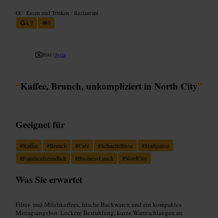
€€
•
Essen und Trinken
•
Restaurant
4,7
5
Bild /
Ayçin
“
Kaffee, Brunch, unkompliziert in North City
”
Geeignet für
#
Kaffee
#
Brunch
#
Café
#
SchnelleBisse
#
Stadtpause
#
Familienfreundlich
#
BusinessLunch
#
NordCity
Was Sie erwartet
Filter- und Milchkaffees, frische Backwaren und ein kompaktes
Mittagsangebot. Lockere Bestuhlung, kurze Warteschlangen an