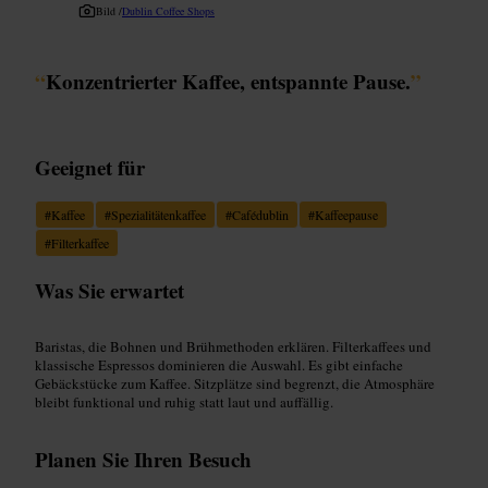
Bild /
Dublin Coffee Shops
“
Konzentrierter Kaffee, entspannte Pause.
”
Geeignet für
#
Kaffee
#
Spezialitätenkaffee
#
Cafédublin
#
Kaffeepause
#
Filterkaffee
Was Sie erwartet
Baristas, die Bohnen und Brühmethoden erklären. Filterkaffees und
klassische Espressos dominieren die Auswahl. Es gibt einfache
Gebäckstücke zum Kaffee. Sitzplätze sind begrenzt, die Atmosphäre
bleibt funktional und ruhig statt laut und auffällig.
Planen Sie Ihren Besuch