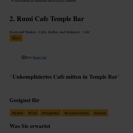
Rumi Cafe Temple Bar
Essen und Trinken
•
Cafés, Kaffee- und Teehäuser
•
Café
4,9
Bild /
Rumi Cafe
“
Unkompliziertes Café mitten in Temple Bar
”
Geeignet für
#
Kaffee
#
Café
#
TempleBar
#
LockeresTreffen
#
Zentral
Was Sie erwartet