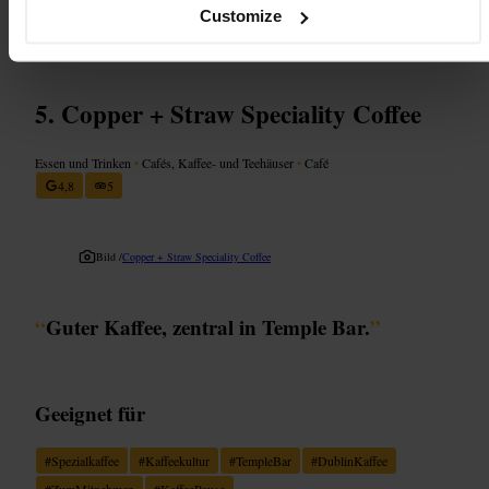
Customize
http://www.cafelisboa.ie/
28 Mary Street Little, North City, Dublin, D07 FX4W, Irland
Copper + Straw Speciality Coffee
Essen und Trinken
•
Cafés, Kaffee- und Teehäuser
•
Café
4,8
5
Bild /
Copper + Straw Speciality Coffee
“
Guter Kaffee, zentral in Temple Bar.
”
Geeignet für
#
Spezialkaffee
#
Kaffeekultur
#
TempleBar
#
DublinKaffee
#
ZumMitnehmen
#
KaffeePause