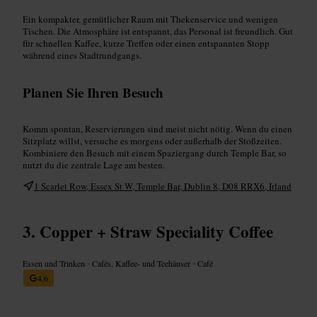
Ein kompakter, gemütlicher Raum mit Thekenservice und wenigen
Tischen. Die Atmosphäre ist entspannt, das Personal ist freundlich. Gut
für schnellen Kaffee, kurze Treffen oder einen entspannten Stopp
während eines Stadtrundgangs.
Planen Sie Ihren Besuch
Komm spontan, Reservierungen sind meist nicht nötig. Wenn du einen
Sitzplatz willst, versuche es morgens oder außerhalb der Stoßzeiten.
Kombiniere den Besuch mit einem Spaziergang durch Temple Bar, so
nutzt du die zentrale Lage am besten.
1 Scarlet Row, Essex St W, Temple Bar, Dublin 8, D08 RRX6, Irland
Copper + Straw Speciality Coffee
Essen und Trinken
•
Cafés, Kaffee- und Teehäuser
•
Café
4,6