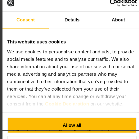
Consent
Details
About
Geeignet für
#
Kaffee
#
Konditorei
#
Dublin
#
Stadtcafé
#
Frühstück
This website uses cookies
#
Kaffeepause
#
Treffpunkt
We use cookies to personalise content and ads, to provide
Was Sie erwartet
social media features and to analyse our traffic. We also
share information about your use of our site with our social
Ein unkompliziertes Lokal mit lockerem Ambiente. Auf der Karte
media, advertising and analytics partners who may
stehen Kaffeevarianten und handgemachte Backwaren. Es gibt
combine it with other information that you’ve provided to
Sitzplätze innen und Optionen zum Mitnehmen. Das Personal ist
freundlich und die Atmosphäre bleibt ungezwungen.
them or that they’ve collected from your use of their
services. You can at any time change or withdraw your
Planen Sie Ihren Besuch
consent from the
Cookie Declaration
on our website.
Kommen Sie morgens für frisch gebackenes Gebäck. Bringen Sie bei
Allow all
Bedarf einen Laptop mit, wenn Sie kurz arbeiten möchten. Für Treffen
mit Freunden eignet sich ein Platz am Fenster. Wer es eilig hat, nutzt
die Mitnahmeoption.