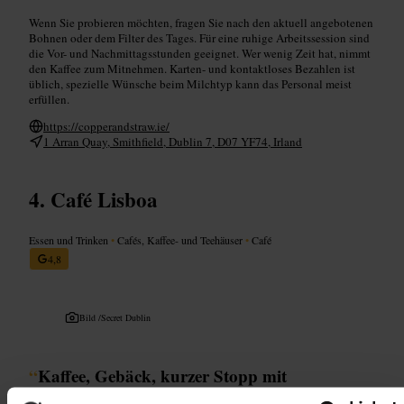
Wenn Sie probieren möchten, fragen Sie nach den aktuell angebotenen
Bohnen oder dem Filter des Tages. Für eine ruhige Arbeitssession sind
die Vor- und Nachmittagsstunden geeignet. Wer wenig Zeit hat, nimmt
den Kaffee zum Mitnehmen. Karten- und kontaktloses Bezahlen ist
üblich, spezielle Wünsche beim Milchtyp kann das Personal meist
erfüllen.
https://copperandstraw.ie/
1 Arran Quay, Smithfield, Dublin 7, D07 YF74, Irland
Café Lisboa
Essen und Trinken
•
Cafés, Kaffee- und Teehäuser
•
Café
4,8
Bild /
Secret Dublin
“
Kaffee, Gebäck, kurzer Stopp mit
Stadtgefühl.
”