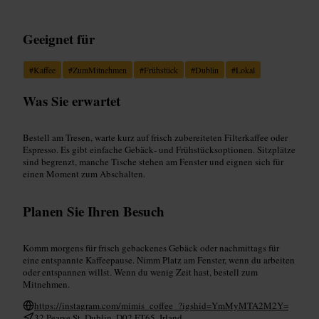
Geeignet für
#
Kaffee
#
ZumMitnehmen
#
Frühstück
#
Dublin
#
Lokal
Was Sie erwartet
Bestell am Tresen, warte kurz auf frisch zubereiteten Filterkaffee oder
Espresso. Es gibt einfache Gebäck‑ und Frühstücksoptionen. Sitzplätze
sind begrenzt, manche Tische stehen am Fenster und eignen sich für
einen Moment zum Abschalten.
Planen Sie Ihren Besuch
Komm morgens für frisch gebackenes Gebäck oder nachmittags für
eine entspannte Kaffeepause. Nimm Platz am Fenster, wenn du arbeiten
oder entspannen willst. Wenn du wenig Zeit hast, bestell zum
Mitnehmen.
https://instagram.com/mimis_coffee_?igshid=YmMyMTA2M2Y=
32 Pearse St, Dublin, D02 FT65, Irland