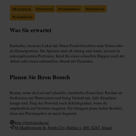
#
Koreanisch
#
Streetfood
#
Schnellimbiss
#
Dublinfood
#
Lokaleküche
Was Sie erwartet
Einfaches, lockeres Lokal mit Street-Food‑Gerichten zum Teilen oder
als Einzelportion. Die Speisen sind oft würzig und warm, serviert in
unkomplizierten Portionen. Ideal für einen schnellen Happen nach der
Arbeit oder einen informellen Abend mit Freunden.
Planen Sie Ihren Besuch
Komm, wenn du Lust auf schnelles, herzhaftes Essen hast. Rechne an
Stoßzeiten mit Wartezeiten und bring Geduld mit, falls Sitzplätze
knapp sind. Frag das Personal nach Schärfegraden, wenn du
empfindlich auf Gewürze reagierst. Für Gruppen plane lieber flexibel,
denn das Platzangebot ist meist begrenzt.
http://www.pocha.ie/
88 Marlborough St, North City, Dublin 1, D01 X267, Irland