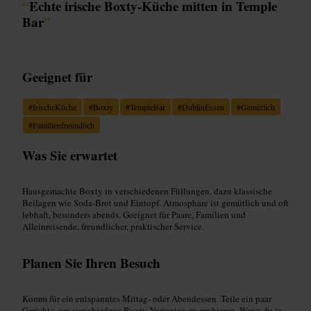
“
Echte irische Boxty‑Küche mitten in Temple
Bar
”
Geeignet für
#
IrischeKüche
#
Boxty
#
TempleBar
#
DublinEssen
#
Gemütlich
#
Familienfreundlich
Was Sie erwartet
Hausgemachte Boxty in verschiedenen Füllungen, dazu klassische
Beilagen wie Soda‑Brot und Eintopf. Atmosphäre ist gemütlich und oft
lebhaft, besonders abends. Geeignet für Paare, Familien und
Alleinreisende, freundlicher, praktischer Service.
Planen Sie Ihren Besuch
Komm für ein entspanntes Mittag- oder Abendessen. Teile ein paar
Gerichte, um verschiedene Boxty‑Varianten zu probieren. Wenn du in