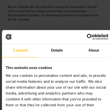
Kleine, lebhafte Bar mit einfacher, zwangloser Atmosphäre. Abends
wird es lauter und geselliger, nachmittags ist es entspannter.
Hauptsächlich Getränke, die Stimmung kommt durch Gespräche und
Musik zustande.
Planen Sie Ihren Besuch
Komm für einen Abend mit Freunden oder für einen schnellen Drink
allein. Kombiniere den Besuch mit einem Spaziergang durch Temple
Consent
Details
About
Bar. An Wochenenden solltest du früher kommen, wenn du einen
Sitzplatz willst.
http://thewildduck.ie/
This website uses cookies
We use cookies to personalise content and ads, to provide
Old Mill Restaurant
social media features and to analyse our traffic. We also
share information about your use of our site with our social
Essen und Trinken
•
Restaurant
media, advertising and analytics partners who may
4,5
combine it with other information that you’ve provided to
them or that they’ve collected from your use of their