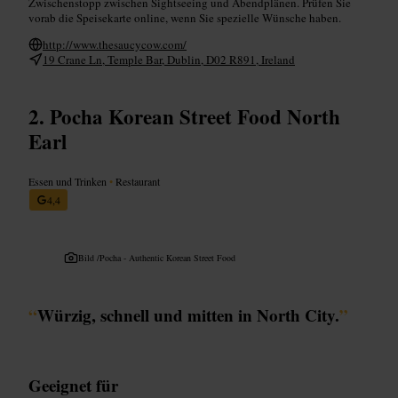
Zwischenstopp zwischen Sightseeing und Abendplänen. Prüfen Sie
vorab die Speisekarte online, wenn Sie spezielle Wünsche haben.
http://www.thesaucycow.com/
19 Crane Ln, Temple Bar, Dublin, D02 R891, Ireland
Pocha Korean Street Food North
Earl
Essen und Trinken
•
Restaurant
4,4
Bild /
Pocha - Authentic Korean Street Food
“
Würzig, schnell und mitten in North City.
”
Geeignet für