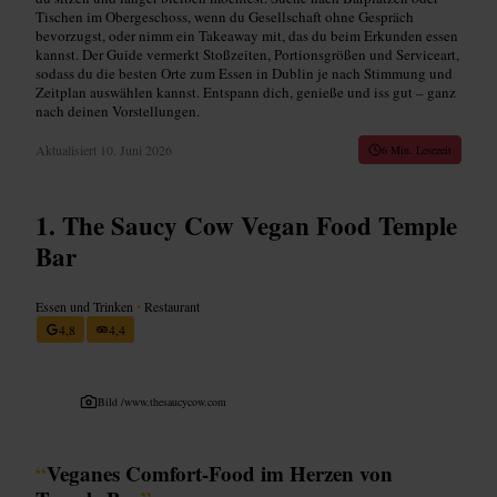
Tischen im Obergeschoss, wenn du Gesellschaft ohne Gespräch
bevorzugst, oder nimm ein Takeaway mit, das du beim Erkunden essen
kannst. Der Guide vermerkt Stoßzeiten, Portionsgrößen und Serviceart,
sodass du die besten Orte zum Essen in Dublin je nach Stimmung und
Zeitplan auswählen kannst. Entspann dich, genieße und iss gut – ganz
nach deinen Vorstellungen.
Aktualisiert
10. Juni 2026
6 Min. Lesezeit
The Saucy Cow Vegan Food Temple
Bar
Essen und Trinken
•
Restaurant
4,8
4,4
Bild /
www.thesaucycow.com
“
Veganes Comfort-Food im Herzen von