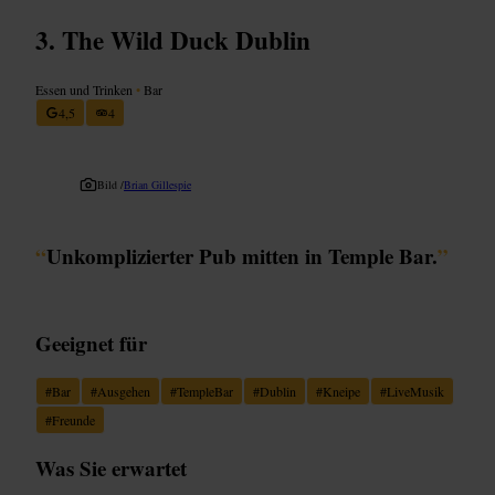
The Wild Duck Dublin
Essen und Trinken
•
Bar
4,5
4
Bild /
Brian Gillespie
“
Unkomplizierter Pub mitten in Temple Bar.
”
Geeignet für
#
Bar
#
Ausgehen
#
TempleBar
#
Dublin
#
Kneipe
#
LiveMusik
#
Freunde
Was Sie erwartet