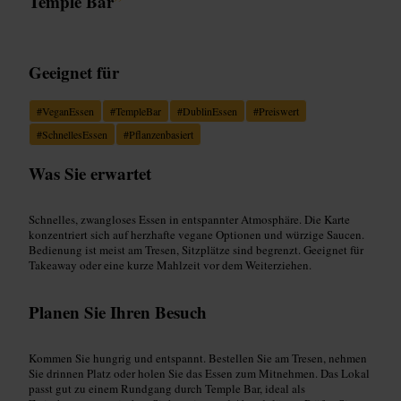
Temple Bar
”
Geeignet für
#
VeganEssen
#
TempleBar
#
DublinEssen
#
Preiswert
#
SchnellesEssen
#
Pflanzenbasiert
Was Sie erwartet
Schnelles, zwangloses Essen in entspannter Atmosphäre. Die Karte
konzentriert sich auf herzhafte vegane Optionen und würzige Saucen.
Bedienung ist meist am Tresen, Sitzplätze sind begrenzt. Geeignet für
Takeaway oder eine kurze Mahlzeit vor dem Weiterziehen.
Planen Sie Ihren Besuch
Kommen Sie hungrig und entspannt. Bestellen Sie am Tresen, nehmen
Sie drinnen Platz oder holen Sie das Essen zum Mitnehmen. Das Lokal
passt gut zu einem Rundgang durch Temple Bar, ideal als