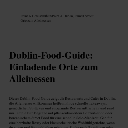
Bild /
Google AI
Point A Hotels
/
Dublin
/
Point A Dublin, Parnell Street
/
Orte zum Alleineessen
Dublin-Food-Guide:
Einladende Orte zum
Alleinessen
Dieser Dublin-Food-Guide zeigt dir Restaurants und Cafés in Dublin,
die Alleinesser willkommen heißen. Finde schnelle Takeaways,
gemütliche Pub-Ecken und entspannte Restauranttische in und rund
um Temple Bar. Beginne mit pflanzenbasiertem Comfort-Food oder
koreanischem Street Food für eine schnelle Solo-Mahlzeit. Geh für
eine herzhafte Boxty oder klassische irische Wohlfühlgerichte, wenn
du sitzen und länger bleiben möchtest. Suche nach Barplätzen oder