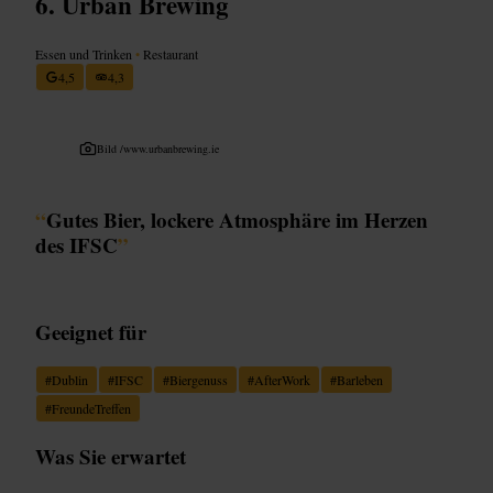
Urban Brewing
Essen und Trinken
•
Restaurant
4,5
4,3
Bild /
www.urbanbrewing.ie
“
Gutes Bier, lockere Atmosphäre im Herzen
des IFSC
”
Geeignet für
#
Dublin
#
IFSC
#
Biergenuss
#
AfterWork
#
Barleben
#
FreundeTreffen
Was Sie erwartet