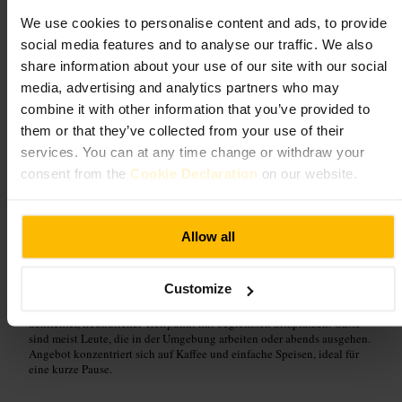
We use cookies to personalise content and ads, to provide
social media features and to analyse our traffic. We also
Bild /
Tripadvisor
share information about your use of our site with our social
media, advertising and analytics partners who may
“
Kaffee vor dem Abendprogramm.
”
combine it with other information that you’ve provided to
them or that they’ve collected from your use of their
services. You can at any time change or withdraw your
Geeignet für
consent from the
Cookie Declaration
on our website.
#
Kaffeepause
#
CaféInDerStadt
#
Stadtzentrum
#
ComedyAbend
Allow all
#
FreundeTreffen
Was Sie erwartet
Customize
Schlichter, freundlicher Treffpunkt mit begrenzten Sitzplätzen. Gäste
sind meist Leute, die in der Umgebung arbeiten oder abends ausgehen.
Angebot konzentriert sich auf Kaffee und einfache Speisen, ideal für
eine kurze Pause.