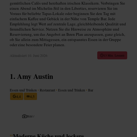
gemütlichen Cafés und herzhaften irischen Klassikern. Verbringen Sie
einen Abend im Michelin-Stil in den Liberties, reservieren Sie im
Voraus für beliebte Tapas-Lokale oder beginnen Sie den Tag mit
einfachem Kaffee und Gebäck in der Nähe von Temple Bar. Jede
Empfehlung legt Wert auf zentrale Lage, gleichbleibende Qualität und
freundlichen Service. Nutzen Sie die Hinweise zu Atmosphäre und
Reservierung, um das Angebot an Ihren Plan anzupassen, ganz gleich,
ob Sie allein zum Mittagessen, ein entspanntes Essen in der Gruppe
oder eine besondere Feier planen.
Aktualisiert
10. Juni 2026
13 Min. Lesezeit
Amy Austin
Essen und Trinken
•
Restaurant
•
Essen und Trinken
•
Bar
4,4
4,5
Bild /
“
Moderne Küche und lockere