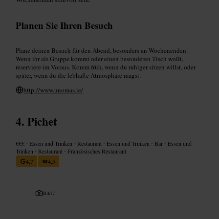
Planen Sie Ihren Besuch
Plane deinen Besuch für den Abend, besonders an Wochenenden.
Wenn ihr als Gruppe kommt oder einen besonderen Tisch wollt,
reserviere im Voraus. Komm früh, wenn du ruhiger sitzen willst, oder
später, wenn du die lebhafte Atmosphäre magst.
http://www.unomas.ie/
Pichet
€€€
•
Essen und Trinken
•
Restaurant
•
Essen und Trinken
•
Bar
•
Essen und
Trinken
•
Restaurant
•
Französisches Restaurant
4,7
4,5
Bild /