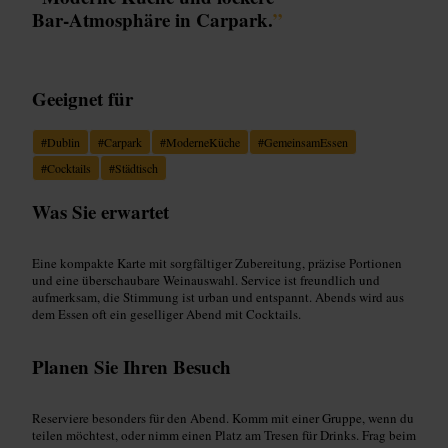
Bar‑Atmosphäre in Carpark.
”
Geeignet für
#
Dublin
#
Carpark
#
ModerneKüche
#
GemeinsamEssen
#
Cocktails
#
Städtisch
Was Sie erwartet
Eine kompakte Karte mit sorgfälti­ger Zubereitung, präzise Portionen
und eine überschaubare Weinauswahl. Service ist freundlich und
aufmerksam, die Stimmung ist urban und entspannt. Abends wird aus
dem Essen oft ein geselliger Abend mit Cocktails.
Planen Sie Ihren Besuch
Reserviere besonders für den Abend. Komm mit einer Gruppe, wenn du
teilen möchtest, oder nimm einen Platz am Tresen für Drinks. Frag beim