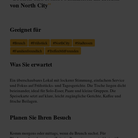
von North City
”
Geeignet für
#
Brunch
#
Frühstück
#
NorthCity
#
Stadtessen
#
Familienfreundlich
#
TreffenMitFreunden
Was Sie erwartet
Ein überschaubares Lokal mit lockerer Stimmung, einfachem Service
und Fokus auf Frühstücks- und Tagesgerichte. Die Tische liegen dicht
beieinander, ideal für Solo-Esser, Paare und kleine Gruppen. Die
Speisekarte setzt auf klare, leicht zugängliche Gerichte, Kaffee und
frische Beilagen.
Planen Sie Ihren Besuch
Komm morgens oder mittags, wenn du Brunch suchst. Für