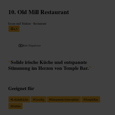
Old Mill Restaurant
Essen und Trinken
•
Restaurant
4,5
Bild /
Tripadvisor
“
Solide irische Küche und entspannte
Stimmung im Herzen von Temple Bar.
”
Geeignet für
#
LokaleKüche
#
Gesellig
#
EntspannteAtmosphäre
#
TempleBar
#
Dublin