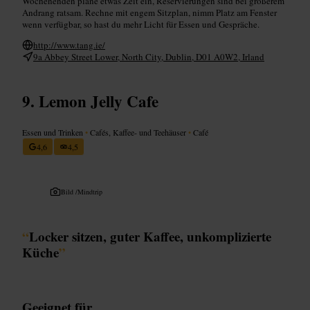
Wochenenden plane etwas Zeit ein, Reservierungen sind bei größerem
Andrang ratsam. Rechne mit engem Sitzplan, nimm Platz am Fenster
wenn verfügbar, so hast du mehr Licht für Essen und Gespräche.
http://www.tang.ie/
9a Abbey Street Lower, North City, Dublin, D01 A0W2, Irland
Lemon Jelly Cafe
Essen und Trinken
•
Cafés, Kaffee- und Teehäuser
•
Café
4,6
4,5
Bild /
Mindtrip
“
Locker sitzen, guter Kaffee, unkomplizierte
Küche
”
Geeignet für