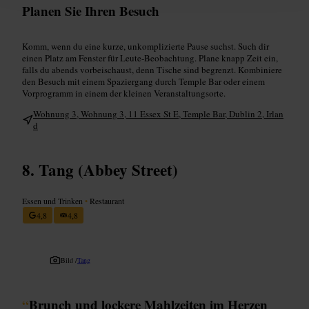
Planen Sie Ihren Besuch
Komm, wenn du eine kurze, unkomplizierte Pause suchst. Such dir
einen Platz am Fenster für Leute‑Beobachtung. Plane knapp Zeit ein,
falls du abends vorbeischaust, denn Tische sind begrenzt. Kombiniere
den Besuch mit einem Spaziergang durch Temple Bar oder einem
Vorprogramm in einem der kleinen Veranstaltungsorte.
Wohnung 3, Wohnung 3, 11 Essex St E, Temple Bar, Dublin 2, Irlan
d
Tang (Abbey Street)
Essen und Trinken
•
Restaurant
4,8
4,8
Bild /
Tang
“
Brunch und lockere Mahlzeiten im Herzen