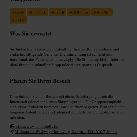
#
Kaffee
#
Frühstück
#
Brunch
#
CaféDublin
#
Gemütlich
#
Locker
Was Sie erwartet
Sie finden hier klassischen Caféalltag: frischer Kaffee, Gebäck und
einfache, sättigende Gerichte. Die Einrichtung ist schlicht und
funktional, das Personal arbeitet zügig. Die Stimmung bleibt informell,
ideal für einen schnellen Stopp oder ein entspanntes Gespräch.
Planen Sie Ihren Besuch
Kombinieren Sie den Besuch mit einem Spaziergang durch die
Innenstadt oder einer kurzen Shoppingrunde. Für Gruppen empfiehlt
sich, etwas früher zu kommen, sonst ist Platz begrenzt. Bringen Sie bei
längeren Aufenthalten ein Ladegerät mit, falls Sie am Laptop arbeiten
möchten.
https://www.lemonjelly.ie/
Millennium Walkway, North City, Dublin 1, D01 Y027, Irland