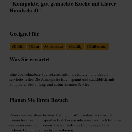
“
Kompakte, gut gemachte Küche mit klarer
Handschrift
”
Geeignet für
#
Dublin
#
Essen
#
Abendessen
#
Gesellig
#
GutBewertet
Was Sie erwartet
Eine überschaubare Speisekarte, saisonale Zutaten und akkurat
servierte Teller. Die Atmosphäre ist entspannt und stadtüblich, mit
kompakter Bestuhlung und aufmerksamen Service.
Planen Sie Ihren Besuch
Reserviere vor allem für den Abend, um Wartezeiten zu vermeiden.
Komm früh, wenn du spontan bist. Für ein ruhigeres Gespräch bitte bei
der Reservierung um einen Tisch abseits des Durchgangs. Teile
mehrere Gerichte, um mehr zu probieren.