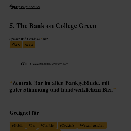
https://pichet.ie/
The Bank on College Green
Speisen und Getränke
•
Bar
4,5
4,4
Bild /
www.bankoncollegegreen.com
“
Zentrale Bar im alten Bankgebäude, mit
guter Stimmung und handwerklichem Bier.
”
Geeignet für
#
Dublin
#
Bar
#
Craftbier
#
Cocktails
#
Veganfreundlich