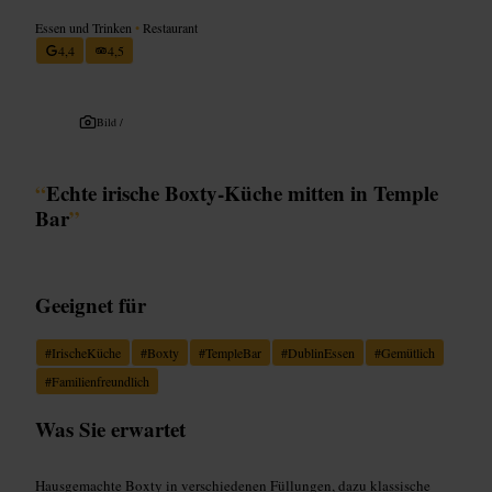
Essen und Trinken
•
Restaurant
4,4
4,5
Bild /
“
Echte irische Boxty‑Küche mitten in Temple
Bar
”
Geeignet für
#
IrischeKüche
#
Boxty
#
TempleBar
#
DublinEssen
#
Gemütlich
#
Familienfreundlich
Was Sie erwartet
Hausgemachte Boxty in verschiedenen Füllungen, dazu klassische