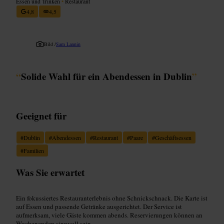
Essen und Trinken
•
Restaurant
4,8
4,5
Bild /
Sam Lannin
“
Solide Wahl für ein Abendessen in Dublin
”
Geeignet für
#
Dublin
#
Abendessen
#
Restaurant
#
Paare
#
Geschäftsessen
#
Familien
Was Sie erwartet
Ein fokussiertes Restauranterlebnis ohne Schnickschnack. Die Karte ist
auf Essen und passende Getränke ausgerichtet. Der Service ist
aufmerksam, viele Gäste kommen abends. Reservierungen können an
Wochenenden sinnvoll sein.