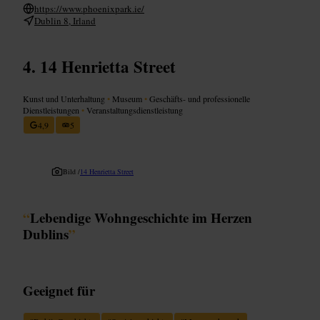
https://www.phoenixpark.ie/
Dublin 8, Irland
14 Henrietta Street
Kunst und Unterhaltung
•
Museum
•
Geschäfts- und professionelle
Dienstleistungen
•
Veranstaltungsdienstleistung
4,9
5
Bild /
14 Henrietta Street
“
Lebendige Wohngeschichte im Herzen
Dublins
”
Geeignet für