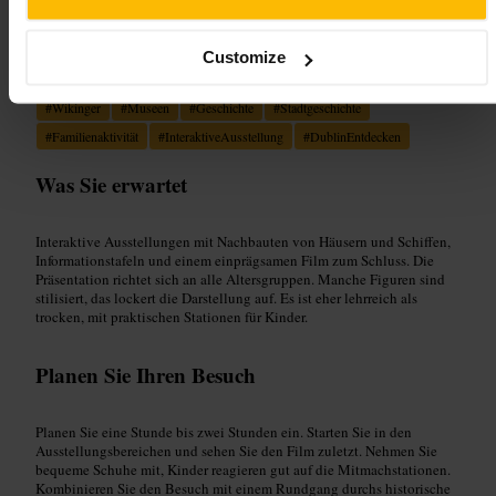
Geeignet für
Customize
#
Wikinger
#
Museen
#
Geschichte
#
Stadtgeschichte
#
Familienaktivität
#
InteraktiveAusstellung
#
DublinEntdecken
Was Sie erwartet
Interaktive Ausstellungen mit Nachbauten von Häusern und Schiffen,
Informationstafeln und einem einprägsamen Film zum Schluss. Die
Präsentation richtet sich an alle Altersgruppen. Manche Figuren sind
stilisiert, das lockert die Darstellung auf. Es ist eher lehrreich als
trocken, mit praktischen Stationen für Kinder.
Planen Sie Ihren Besuch
Planen Sie eine Stunde bis zwei Stunden ein. Starten Sie in den
Ausstellungsbereichen und sehen Sie den Film zuletzt. Nehmen Sie
bequeme Schuhe mit, Kinder reagieren gut auf die Mitmachstationen.
Kombinieren Sie den Besuch mit einem Rundgang durchs historische