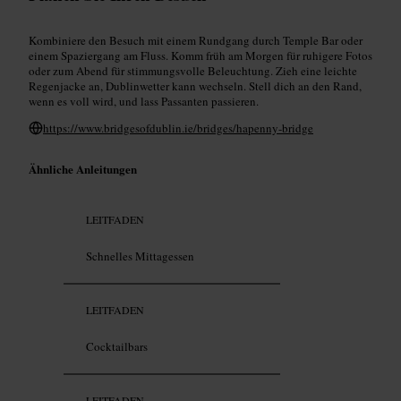
Kombiniere den Besuch mit einem Rundgang durch Temple Bar oder
einem Spaziergang am Fluss. Komm früh am Morgen für ruhigere Fotos
oder zum Abend für stimmungsvolle Beleuchtung. Zieh eine leichte
Regenjacke an, Dublinwetter kann wechseln. Stell dich an den Rand,
wenn es voll wird, und lass Passanten passieren.
https://www.bridgesofdublin.ie/bridges/hapenny-bridge
Ähnliche Anleitungen
LEITFADEN
Schnelles Mittagessen
LEITFADEN
Cocktailbars
LEITFADEN