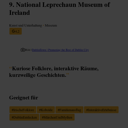
National Leprechaun Museum of
Ireland
Kunst und Unterhaltung
•
Museum
4,2
Bild /
DublinTown | Promoting the Best of Dublin City
“
Kuriose Folklore, interaktive Räume,
kurzweilige Geschichten.
”
Geeignet für
#
IrischeFolklore
#
Kobolde
#
Familienausflug
#
InteraktiveErlebnisse
#
DublinEntdecken
#
MärchenUndMythen