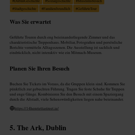
#
DublinGeschichte
#
Sozialgeschichte
#
Museumsbesuch
#
Stadtgeschichte
#
Familienfreundlich
#
GeführteTour
Was Sie erwartet
Geführte Touren durch eng beieinanderliegende Zimmer und das
charakteristische Treppenhaus. Mobiliar, Fotografien und persönliche
Berichte vermitteln Alltagsszenen. Die Ausstellung ist sachlich und
eindrücklich, nicht interaktiv wie ein Mitmach-Museum.
Planen Sie Ihren Besuch
Buchen Sie Tickets im Voraus, da die Gruppen klein sind. Kommen Sie
pünktlich zur gebuchten Führung. Tragen Sie feste Schuhe für Treppen
und enge Gänge. Kombinieren Sie den Besuch mit einem Spaziergang
durch die Altstadt, viele Sehenswürdigkeiten liegen nahe beieinander.
https://14henriettastreet.ie/
The Ark, Dublin