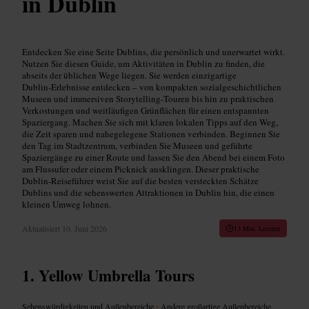
in Dublin
Entdecken Sie eine Seite Dublins, die persönlich und unerwartet wirkt.
Nutzen Sie diesen Guide, um Aktivitäten in Dublin zu finden, die
abseits der üblichen Wege liegen. Sie werden einzigartige
Dublin‑Erlebnisse entdecken – von kompakten sozialgeschichtlichen
Museen und immersiven Storytelling‑Touren bis hin zu praktischen
Verkostungen und weitläufigen Grünflächen für einen entspannten
Spaziergang. Machen Sie sich mit klaren lokalen Tipps auf den Weg,
die Zeit sparen und nahegelegene Stationen verbinden. Beginnen Sie
den Tag im Stadtzentrum, verbinden Sie Museen und geführte
Spaziergänge zu einer Route und lassen Sie den Abend bei einem Foto
am Flussufer oder einem Picknick ausklingen. Dieser praktische
Dublin‑Reiseführer weist Sie auf die besten versteckten Schätze
Dublins und die sehenswerten Attraktionen in Dublin hin, die einen
kleinen Umweg lohnen.
Aktualisiert
10. Juni 2026
13 Min. Lesezeit
Yellow Umbrella Tours
Sehenswürdigkeiten und Außenbereiche
•
Andere großartige Außenbereiche