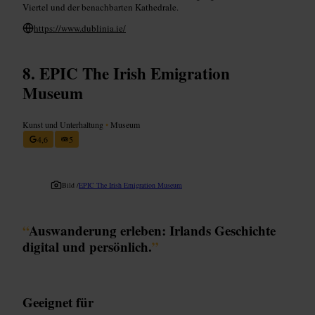
Viertel und der benachbarten Kathedrale.
https://www.dublinia.ie/
EPIC The Irish Emigration
Museum
Kunst und Unterhaltung
•
Museum
4,6
5
Bild /
EPIC The Irish Emigration Museum
“
Auswanderung erleben: Irlands Geschichte
digital und persönlich.
”
Geeignet für