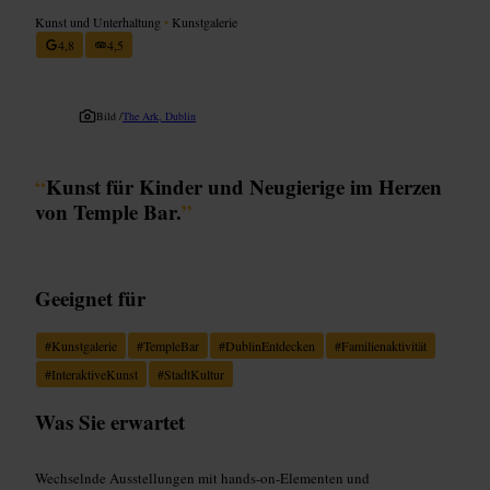
Kunst und Unterhaltung
•
Kunstgalerie
4,8
4,5
Bild /
The Ark, Dublin
“
Kunst für Kinder und Neugierige im Herzen
von Temple Bar.
”
Geeignet für
#
Kunstgalerie
#
TempleBar
#
DublinEntdecken
#
Familienaktivität
#
InteraktiveKunst
#
StadtKultur
Was Sie erwartet
Wechselnde Ausstellungen mit hands-on-Elementen und