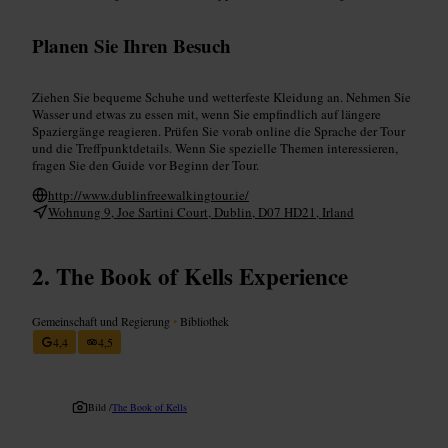
Planen Sie Ihren Besuch
Ziehen Sie bequeme Schuhe und wetterfeste Kleidung an. Nehmen Sie
Wasser und etwas zu essen mit, wenn Sie empfindlich auf längere
Spaziergänge reagieren. Prüfen Sie vorab online die Sprache der Tour
und die Treffpunktdetails. Wenn Sie spezielle Themen interessieren,
fragen Sie den Guide vor Beginn der Tour.
http://www.dublinfreewalkingtour.ie/
Wohnung 9, Joe Sartini Court, Dublin, D07 HD21, Irland
The Book of Kells Experience
Gemeinschaft und Regierung
•
Bibliothek
4,4
4,5
Bild /
The Book of Kells