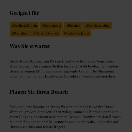
Geeignet für
#
StadtparkDublin
#
Spaziergang
#
Picknick
#
Familienausflug
#
Radfahren
#
NaturInDerStadt
#
Tierbeobachtung
Was Sie erwartet
Große Rasenflächen zum Picknick und verschlungene Wege unter
alten Bäumen. An einigen Stellen lässt sich Wild beobachten, andere
Bereiche zeigen Monumente und gepflegte Gärten. Die Stimmung
reicht von lebhaft an Hauptwegen bis ruhig in den Innenbereichen.
Planen Sie Ihren Besuch
Zieh bequeme Schuhe an, bring Wasser und eine Decke für Pausen.
Wenn du größere Strecken sehen willst, nimm ein Fahrrad oder plane
einen Eingang an einem bestimmten Bereich. Kombiniere den Besuch
mit dem Zoo oder einem Museumsbesuch in der Nähe, und achte auf
Hinweisschilder und lokale Regeln.