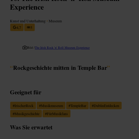
Experience
Kunst und Unterhaltung
•
Museum
4,7
5
Bild /
The Irish Rock 'n' Roll Museum Experience
“
Rockgeschichte mitten in Temple Bar
”
Geeignet für
#
IrischerRock
#
Musikmuseum
#
TempleBar
#
DublinEntdecken
#
Musikgeschichte
#
FürMusikfans
Was Sie erwartet