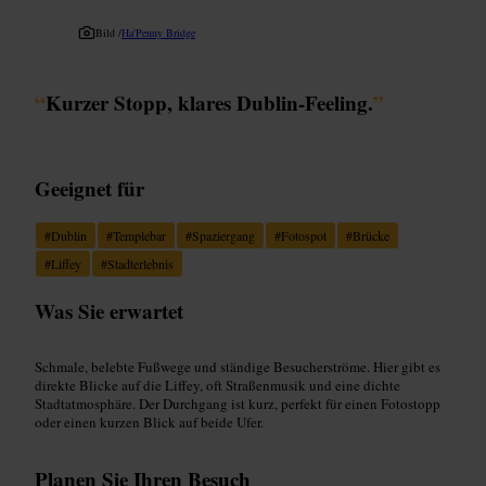
Bild /
Ha'Penny Bridge
“
Kurzer Stopp, klares Dublin-Feeling.
”
Geeignet für
#
Dublin
#
Templebar
#
Spaziergang
#
Fotospot
#
Brücke
#
Liffey
#
Stadterlebnis
Was Sie erwartet
Schmale, belebte Fußwege und ständige Besucherströme. Hier gibt es
direkte Blicke auf die Liffey, oft Straßenmusik und eine dichte
Stadtatmosphäre. Der Durchgang ist kurz, perfekt für einen Fotostopp
oder einen kurzen Blick auf beide Ufer.
Planen Sie Ihren Besuch