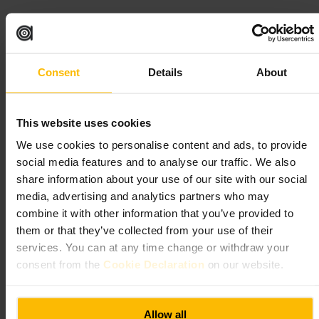
Buchen Sie Tickets vorab, wenn Sie an einer Verkostung teilnehmen
wollen. Kommen Sie 10–15 Minuten vor Tourbeginn. Bringen Sie
einen Ausweis mit, wenn Sie verkosten möchten. Kombinieren Sie den
Besuch mit einem Spaziergang durch die Innenstadt.
Consent
Details
About
https://irishwhiskeymuseum.ie/
This website uses cookies
Dublinia
We use cookies to personalise content and ads, to provide
social media features and to analyse our traffic. We also
Kunst und Unterhaltung
•
Museum
•
Kunst und Unterhaltung
•
Museum
•
Historisches Museum
share information about your use of our site with our social
4,5
4
media, advertising and analytics partners who may
combine it with other information that you’ve provided to
them or that they’ve collected from your use of their
Bild /
Dublinia
services. You can at any time change or withdraw your
consent from the
Cookie Declaration
on our website.
“
Wikinger, Mittelalter und interaktive
Geschichten
”
Allow all