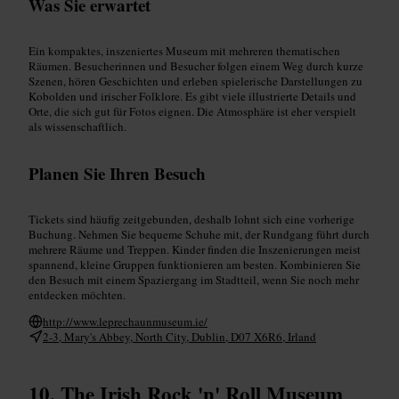
Was Sie erwartet
Ein kompaktes, inszeniertes Museum mit mehreren thematischen
Räumen. Besucherinnen und Besucher folgen einem Weg durch kurze
Szenen, hören Geschichten und erleben spielerische Darstellungen zu
Kobolden und irischer Folklore. Es gibt viele illustrierte Details und
Orte, die sich gut für Fotos eignen. Die Atmosphäre ist eher verspielt
als wissenschaftlich.
Planen Sie Ihren Besuch
Tickets sind häufig zeitgebunden, deshalb lohnt sich eine vorherige
Buchung. Nehmen Sie bequeme Schuhe mit, der Rundgang führt durch
mehrere Räume und Treppen. Kinder finden die Inszenierungen meist
spannend, kleine Gruppen funktionieren am besten. Kombinieren Sie
den Besuch mit einem Spaziergang im Stadtteil, wenn Sie noch mehr
entdecken möchten.
http://www.leprechaunmuseum.ie/
2-3, Mary's Abbey, North City, Dublin, D07 X6R6, Irland
The Irish Rock 'n' Roll Museum