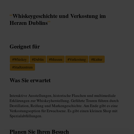
“
Whiskeygeschichte und Verkostung im
Herzen Dublins
”
Geeignet für
#
Whiskey
#
Dublin
#
Museen
#
Verkostung
#
Kultur
#
Stadtzentrum
Was Sie erwartet
Interaktive Ausstellungen, historische Flaschen und multimediale
Erklärungen zur Whiskeyherstellung. Geführte Touren führen durch
Destillation, Reifung und Markengeschichte. Am Ende gibt es eine
Verkostungsoption für Erwachsene. Es gibt einen kleinen Shop mit
Spezialabfüllungen.
Planen Sie Ihren Besuch