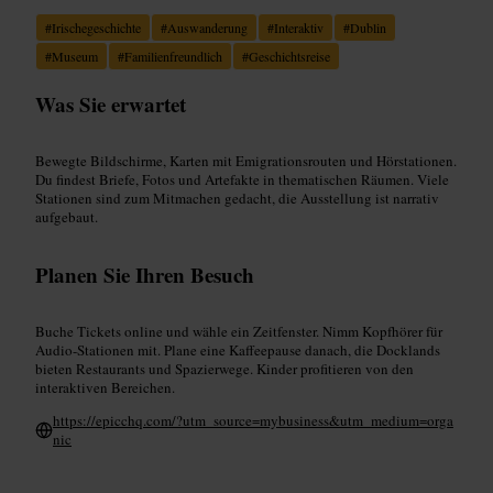
#
Irischegeschichte
#
Auswanderung
#
Interaktiv
#
Dublin
#
Museum
#
Familienfreundlich
#
Geschichtsreise
Was Sie erwartet
Bewegte Bildschirme, Karten mit Emigrationsrouten und Hörstationen.
Du findest Briefe, Fotos und Artefakte in thematischen Räumen. Viele
Stationen sind zum Mitmachen gedacht, die Ausstellung ist narrativ
aufgebaut.
Planen Sie Ihren Besuch
Buche Tickets online und wähle ein Zeitfenster. Nimm Kopfhörer für
Audio-Stationen mit. Plane eine Kaffeepause danach, die Docklands
bieten Restaurants und Spazierwege. Kinder profitieren von den
interaktiven Bereichen.
https://epicchq.com/?utm_source=mybusiness&utm_medium=orga
nic