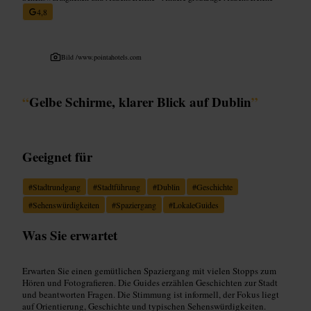
4,8
Bild /
www.pointahotels.com
“
Gelbe Schirme, klarer Blick auf Dublin
”
Geeignet für
#
Stadtrundgang
#
Stadtführung
#
Dublin
#
Geschichte
#
Sehenswürdigkeiten
#
Spaziergang
#
LokaleGuides
Was Sie erwartet
Erwarten Sie einen gemütlichen Spaziergang mit vielen Stopps zum
Hören und Fotografieren. Die Guides erzählen Geschichten zur Stadt
und beantworten Fragen. Die Stimmung ist informell, der Fokus liegt
auf Orientierung, Geschichte und typischen Sehenswürdigkeiten.