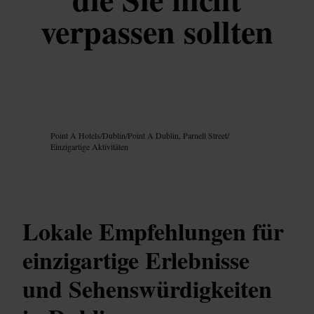
verpassen sollten
Bild /
Google AI
Point A Hotels
/
Dublin
/
Point A Dublin, Parnell Street
/
Einzigartige Aktivitäten
Lokale Empfehlungen für
einzigartige Erlebnisse
und Sehenswürdigkeiten