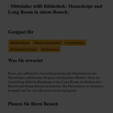
“
Mittelalter trifft Bibliothek: Manuskript und
Long Room in einem Besuch.
”
Geeignet für
#
BuchVonKells
#
TrinityCollegeDublin
#
AlteBibliothek
#
MittelalterlicheKunst
#
DublinSehen
Was Sie erwartet
Kurze, gut aufbereitete Ausstellungsräume mit Originalseiten des
Manuskripts, erklärenden Displays und digitalen Medien. Nach der
Ausstellung führt ein Rundgang in den Long Room, wo Reihen alter
Bücher und Marmorbüsten dominieren. Die Präsentation ist informativ,
kompakt und für viele Besucher leicht zugänglich.
Planen Sie Ihren Besuch