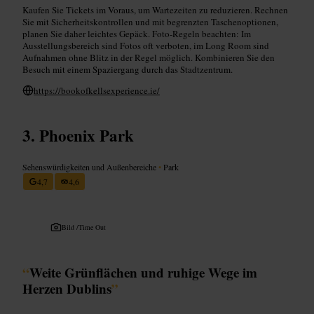
Kaufen Sie Tickets im Voraus, um Wartezeiten zu reduzieren. Rechnen
Sie mit Sicherheitskontrollen und mit begrenzten Taschenoptionen,
planen Sie daher leichtes Gepäck. Foto-Regeln beachten: Im
Ausstellungsbereich sind Fotos oft verboten, im Long Room sind
Aufnahmen ohne Blitz in der Regel möglich. Kombinieren Sie den
Besuch mit einem Spaziergang durch das Stadtzentrum.
https://bookofkellsexperience.ie/
Phoenix Park
Sehenswürdigkeiten und Außenbereiche
•
Park
4,7
4,6
Bild /
Time Out
“
Weite Grünflächen und ruhige Wege im
Herzen Dublins
”