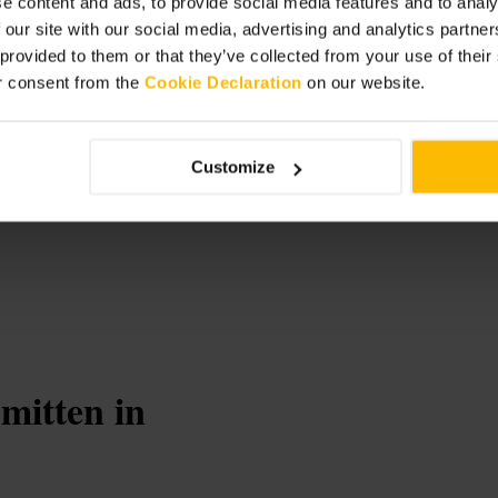
e content and ads, to provide social media features and to analy
 our site with our social media, advertising and analytics partn
 provided to them or that they’ve collected from your use of thei
r consent from the
Cookie Declaration
on our website.
se
Customize
mitten in