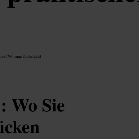
Wo man frühstückt
reet
/
s: Wo Sie
ücken