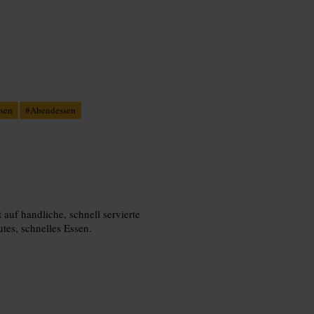
sen
#
Abendessen
auf handliche, schnell servierte
utes, schnelles Essen.