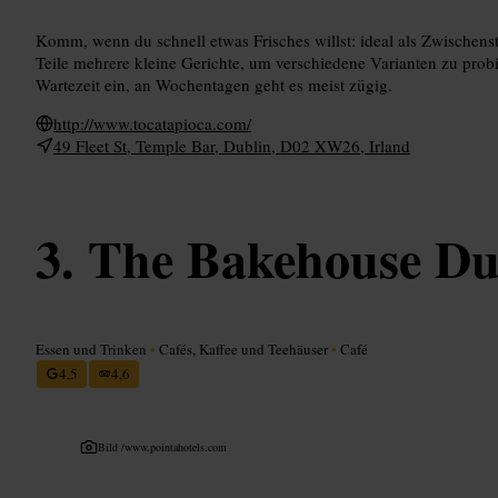
Komm, wenn du schnell etwas Frisches willst: ideal als Zwischens
Teile mehrere kleine Gerichte, um verschiedene Varianten zu pro
Wartezeit ein, an Wochentagen geht es meist zügig.
http://www.tocatapioca.com/
49 Fleet St, Temple Bar, Dublin, D02 XW26, Irland
The Bakehouse Du
Essen und Trinken
•
Cafés, Kaffee und Teehäuser
•
Café
4,5
4,6
Bild /
www.pointahotels.com