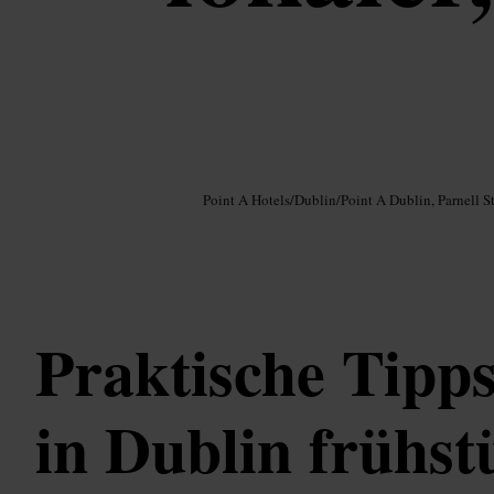
Bild /
Google AI
Point A Hotels
/
Dublin
/
Point A Dublin, Parnell St
Praktische Tipp
in Dublin frühst