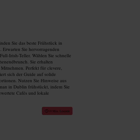
inden Sie das beste Frühstück in
n. Erwarten Sie hervorragenden
ull-Irish-Teller. Wählen Sie schnelle
henendbrunch. Sie erhalten
Mitnehmen. Perfekt für clevere,
rt sich der Guide auf solide
ortionen. Nutzen Sie Hinweise aus
man in Dublin frühstückt, indem Sie
wertete Cafés und lokale
10 Min. Lesezeit