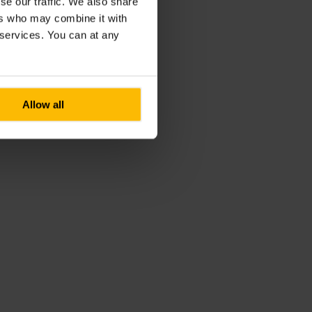
se our traffic. We also share
ers who may combine it with
r services. You can at any
Allow all