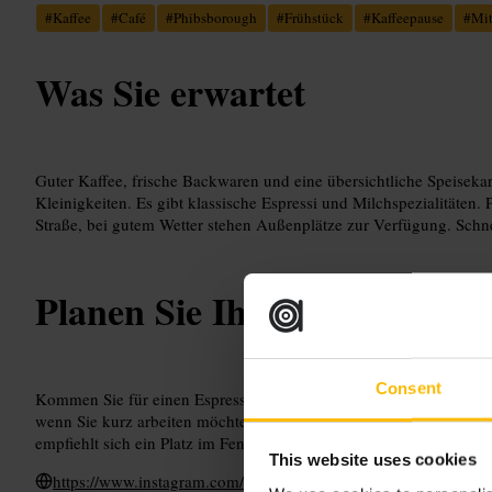
#
Kaffee
#
Café
#
Phibsborough
#
Frühstück
#
Kaffeepause
#
Mi
Was Sie erwartet
Guter Kaffee, frische Backwaren und eine übersichtliche Speisek
Kleinigkeiten. Es gibt klassische Espressi und Milchspezialitäten. 
Straße, bei gutem Wetter stehen Außenplätze zur Verfügung. Schne
Planen Sie Ihren Besuch
Consent
Kommen Sie für einen Espresso oder ein leichtes Frühstück. Bring
wenn Sie kurz arbeiten möchten, aber planen Sie keine langen Mee
empfiehlt sich ein Platz im Fenster oder draußen, je nach Wetter.
This website uses cookies
https://www.instagram.com/la_pausa_caffe/?hl=en