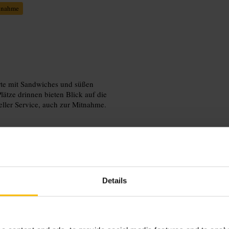
tnahme
arte mit Sandwiches und süßen
Plätze drinnen bieten Blick auf die
ller Service, auch zur Mitnahme.
Details
en Sie bei Bedarf Ihr Notebook mit,
tings ein. Für Treffen mit Freunden