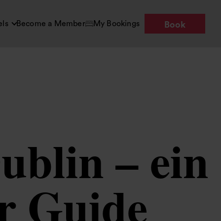
els
Become a Member
My Bookings
Book
ublin – ein
er Guide