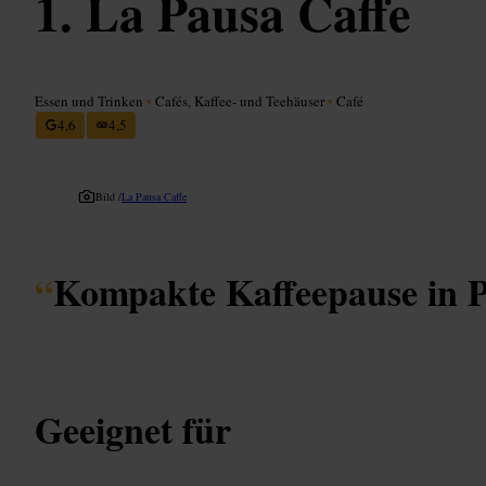
La Pausa Caffe
Essen und Trinken
•
Cafés, Kaffee- und Teehäuser
•
Café
4,6
4,5
Bild /
La Pausa Caffe
“
Kompakte Kaffeepause in 
Geeignet für