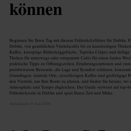
können
Beginnen Sie Ihren Tag mit diesem Frühstücksführer für Dublin. F
Dublin, von gemütlichen Viertelscafés bis zu kanalseitigen Theke
Kaffee, knusprige Blätterteiggebäcke, Tapioka-Crêpes und deftige F
Theken für unterwegs oder entspannte Cafés für einen faulen Woc
praktische Tipps zu Öffnungszeiten, Ernährungsoptionen und zum 
preisbewusste Reisende, die Lage und Komfort schätzen, konzentrie
Grundlagen: zentrale Orte, zuverlässigen Kaffee und großzügige P
den Vierteln, um Ihre Route zu planen, und finden Sie heraus, wo 
Atmosphäre und Tempo abgleichen. Der Guide verweist auf top-be
Frühstücksorte in Dublin und spart Ihnen Zeit und Mühe.
Aktualisiert
10. Juni 2026