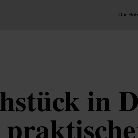
Our Hot
hstück in D
, praktisch