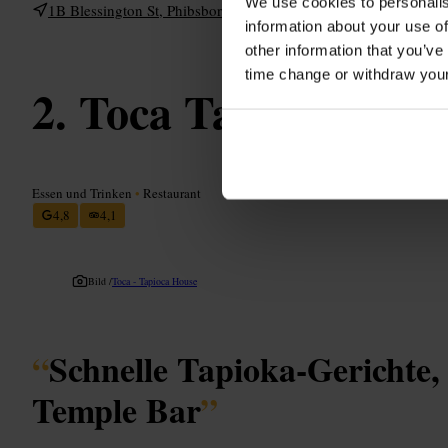
We use cookies to personalis
1B Blessington St, Phibsborough, Dublin 7, DO7 E223, Ireland
information about your use of
other information that you’ve
time change or withdraw you
Toca Tapioca Hou
Essen und Trinken
•
Restaurant
4,8
4,1
Bild /
Toca - Tapioca House
“
Schnelle Tapioka-Gerichte, 
Temple Bar
”