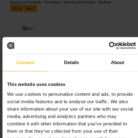
Speisen und Getränke
•
Restaurant
•
Speisen und Getränke
•
Bäckerei
4,6
4,5
Bild /
“
Guter Kaffee, solides Frühstück,
unkomplizierter Service.
”
Consent
Details
About
Geeignet für
This website uses cookies
#
Kaffee
#
Frühstück
#
CasualEssen
#
DublinNord
We use cookies to personalise content and ads, to provide
#
Familienfreundlich
#
BeliebtVorOrt
social media features and to analyse our traffic. We also
share information about your use of our site with our social
Was Sie erwartet
media, advertising and analytics partners who may
combine it with other information that you’ve provided to
Ein kompakter, lebendiger Raum mit schnellem Service und einer
them or that they’ve collected from your use of their
entspannten Stimmung. Die Speisekarte bietet Full Irish, Pfannkuchen