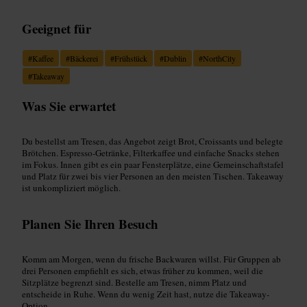
Geeignet für
#
Kaffee
#
Bäckerei
#
Frühstück
#
Dublin
#
NorthCity
#
Takeaway
Was Sie erwartet
Du bestellst am Tresen, das Angebot zeigt Brot, Croissants und belegte
Brötchen. Espresso-Getränke, Filterkaffee und einfache Snacks stehen
im Fokus. Innen gibt es ein paar Fensterplätze, eine Gemeinschaftstafel
und Platz für zwei bis vier Personen an den meisten Tischen. Takeaway
ist unkompliziert möglich.
Planen Sie Ihren Besuch
Komm am Morgen, wenn du frische Backwaren willst. Für Gruppen ab
drei Personen empfiehlt es sich, etwas früher zu kommen, weil die
Sitzplätze begrenzt sind. Bestelle am Tresen, nimm Platz und
entscheide in Ruhe. Wenn du wenig Zeit hast, nutze die Takeaway-
Option.