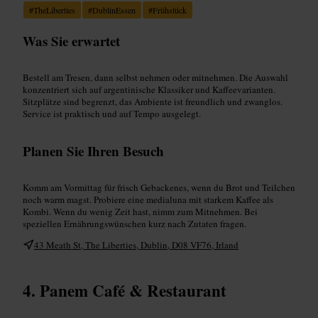
#
TheLiberties
#
DublinEssen
#
Frühstück
Was Sie erwartet
Bestell am Tresen, dann selbst nehmen oder mitnehmen. Die Auswahl
konzentriert sich auf argentinische Klassiker und Kaffeevarianten.
Sitzplätze sind begrenzt, das Ambiente ist freundlich und zwanglos.
Service ist praktisch und auf Tempo ausgelegt.
Planen Sie Ihren Besuch
Komm am Vormittag für frisch Gebackenes, wenn du Brot und Teilchen
noch warm magst. Probiere eine medialuna mit starkem Kaffee als
Kombi. Wenn du wenig Zeit hast, nimm zum Mitnehmen. Bei
speziellen Ernährungswünschen kurz nach Zutaten fragen.
43 Meath St, The Liberties, Dublin, D08 VF76, Irland
Panem Café & Restaurant