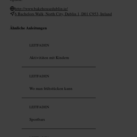
http://www.bakehousedublin.ie/
6 Bachelors Walk, North City, Dublin 1, D01 C953, Ireland
Ähnliche Anleitungen
LEITFADEN
Aktivitäten mit Kindern
LEITFADEN
Wo man frühstücken kann
LEITFADEN
Sportbars