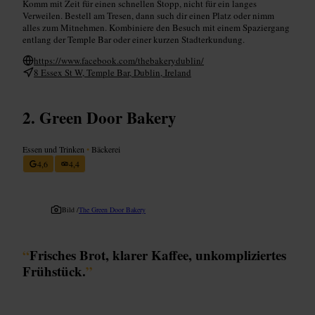
Komm mit Zeit für einen schnellen Stopp, nicht für ein langes
Verweilen. Bestell am Tresen, dann such dir einen Platz oder nimm
alles zum Mitnehmen. Kombiniere den Besuch mit einem Spaziergang
entlang der Temple Bar oder einer kurzen Stadterkundung.
https://www.facebook.com/thebakerydublin/
8 Essex St W, Temple Bar, Dublin, Ireland
Green Door Bakery
Essen und Trinken
•
Bäckerei
4,6
4,4
Bild /
The Green Door Bakery
“
Frisches Brot, klarer Kaffee, unkompliziertes
Frühstück.
”