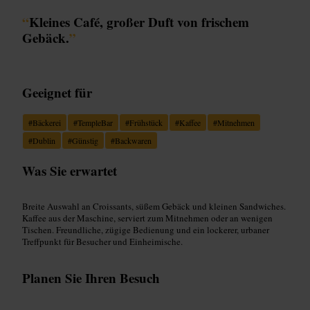
“
Kleines Café, großer Duft von frischem
Gebäck.
”
Geeignet für
#
Bäckerei
#
TempleBar
#
Frühstück
#
Kaffee
#
Mitnehmen
#
Dublin
#
Günstig
#
Backwaren
Was Sie erwartet
Breite Auswahl an Croissants, süßem Gebäck und kleinen Sandwiches.
Kaffee aus der Maschine, serviert zum Mitnehmen oder an wenigen
Tischen. Freundliche, zügige Bedienung und ein lockerer, urbaner
Treffpunkt für Besucher und Einheimische.
Planen Sie Ihren Besuch