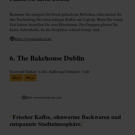
Kommen Sie morgens für frisch gebackene Brötchen, oder nutzen Sie
den Nachmittag für einen ruhigen Kaffee mit Laptop. Wenn Sie wenig
Zeit haben, bestellen Sie zum Mitnehmen. Für Gruppen planen Sie
kurze Aufenthalte, da die Sitzplätze schnell belegt sind.
https://www.padoca.ie/
The Bakehouse Dublin
Essen und Trinken
•
Cafés, Kaffee und Teehäuser
•
Café
4,5
4,6
Bild /
www.pointahotels.com
“
Frischer Kaffee, ofenwarme Backwaren und
entspannte Stadtatmosphäre.
”