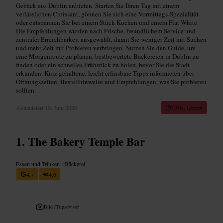
Gebäck aus Dublin anbieten. Starten Sie Ihren Tag mit einem
verlässlichen Croissant, gönnen Sie sich eine Vormittags-Spezialität
oder entspannen Sie bei einem Stück Kuchen und einem Flat White.
Die Empfehlungen wurden nach Frische, freundliche­m Service und
zentraler Erreichbarkeit ausgewählt, damit Sie weniger Zeit mit Suchen
und mehr Zeit mit Probieren verbringen. Nutzen Sie den Guide, um
eine Morgenroute zu planen, bestbewertete Bäckereien in Dublin zu
finden oder ein schnelles Frühstück zu holen, bevor Sie die Stadt
erkunden. Kurz gehaltene, leicht erfassbare Tipps informieren über
Öffnungszeiten, Bestellhinweise und Empfehlungen, was Sie probieren
sollten.
Aktualisiert
10. Juni 2026
7 Min. Lesezeit
The Bakery Temple Bar
Essen und Trinken
•
Bäckerei
4,7
4,6
Bild /
Tripadvisor