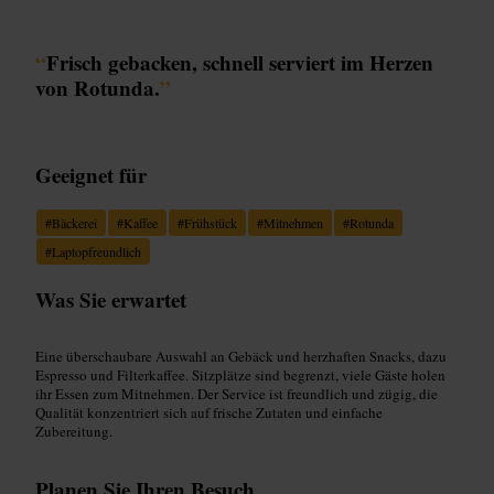
“
Frisch gebacken, schnell serviert im Herzen
von Rotunda.
”
Geeignet für
#
Bäckerei
#
Kaffee
#
Frühstück
#
Mitnehmen
#
Rotunda
#
Laptopfreundlich
Was Sie erwartet
Eine überschaubare Auswahl an Gebäck und herzhaften Snacks, dazu
Espresso und Filterkaffee. Sitzplätze sind begrenzt, viele Gäste holen
ihr Essen zum Mitnehmen. Der Service ist freundlich und zügig, die
Qualität konzentriert sich auf frische Zutaten und einfache
Zubereitung.
Planen Sie Ihren Besuch