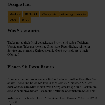
Geeignet für
#
Bäckerei
#
Frühstück
#
Stoneybatter
#
Sauerteig
#
Kaffee
#
ToGo
#
Lokal
Was Sie erwartet
Theke mit täglich frischgebackenen Broten und süßen Teilchen.
Vorwiegend Takeaway, wenige Sitzplätze. Freundlicher, schneller
Service und einfache Kaffeeauswahl. Menü wechselt oft je nach
Ofenlauf.
Planen Sie Ihren Besuch
Kommen Sie früh, wenn Sie ein Brot mitnehmen wollen. Bestellen Sie
an der Theke und holen Sie Ihre Sachen selbst ab. Nehmen Sie Brot
oder Gebäck zum Mitnehmen, wenn Sitzplätze knapp sind. Packen Sie
eine wiederverwendbare Tasche für Brotlaibe oder mehrere Stücke ein.
https://www.facebook.com/The-Green-Door-Bakery-744301338928
173/