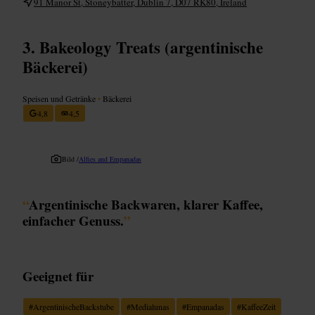
91 Manor St, Stoneybatter, Dublin 7, D07 RK80, Ireland
Bakeology Treats (argentinische
Bäckerei)
Speisen und Getränke
•
Bäckerei
4,8
4,5
Bild /
Alfies and Empanadas
“
Argentinische Backwaren, klarer Kaffee,
einfacher Genuss.
”
Geeignet für
#
ArgentinischeBackstube
#
Medialunas
#
Empanadas
#
KaffeeZeit