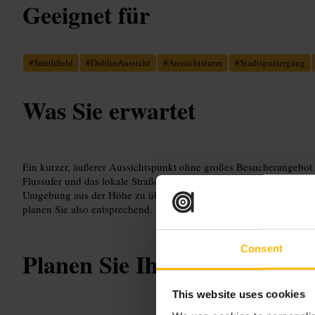
Geeignet für
#
Smithfield
#
DublinAussicht
#
Aussichtsturm
#
Stadtspaziergang
Was Sie erwartet
Ein kurzer, äußerer Aussichtspunkt ohne großes Besucherangebot. 
Flussufer und das lokale Straßenbild. Der Ort eignet sich für Foto
Umgebung aus der Höhe zu überblicken. Es gibt keine umfangreich
planen Sie also entsprechend.
Consent
Planen Sie Ihren Besuch
This website uses cookies