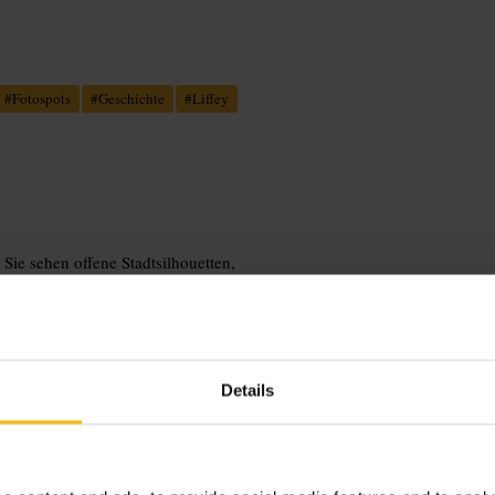
#
Fotospots
#
Geschichte
#
Liffey
Sie sehen offene Stadtsilhouetten,
anhalte, kurze Pausen und um die
en Serviceleistungen vor Ort,
Details