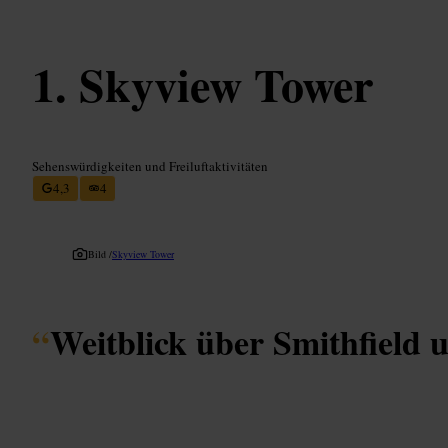
Skyview Tower
Sehenswürdigkeiten und Freiluftaktivitäten
4,3
4
Bild /
Skyview Tower
“
Weitblick über Smithfield u