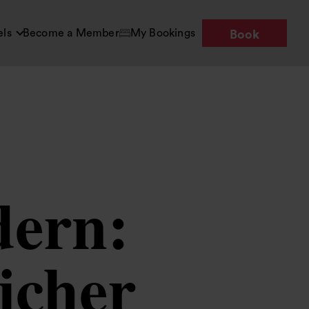
els
Become a Member
My Bookings
Book
dern:
icher