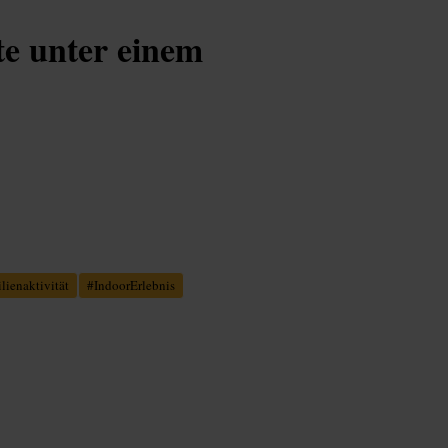
te unter einem
lienaktivität
#
IndoorErlebnis