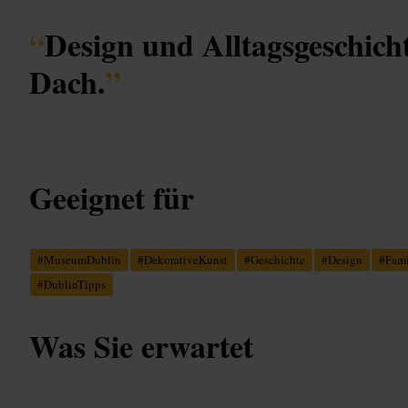
“
Design und Alltagsgeschich
Dach.
”
Geeignet für
#
MuseumDublin
#
DekorativeKunst
#
Geschichte
#
Design
#
Fami
#
DublinTipps
Was Sie erwartet