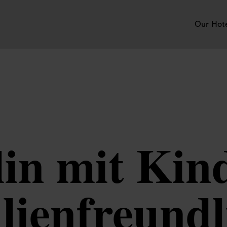
Our Hot
in mit Kin
lienfreundl