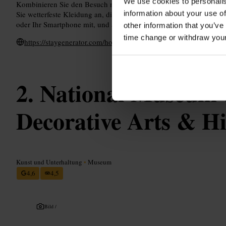
We use cookies to personalis
Kombinieren Sie den Besuch mit einem Spaziergang durch Smithfie
information about your use of
Sie wetterfeste Kleidung an, die Aussicht ist offen und windanfäl
oder Ihr Smartphone mit, und achten Sie auf festes Schuhwerk f
other information that you’ve
time change or withdraw you
https://staygenerator.com/hostels/dublin/skyview-tower
National Museum o
Decorative Arts & Hi
Kunst und Unterhaltung
•
Museum
4,6
4,5
Bild /