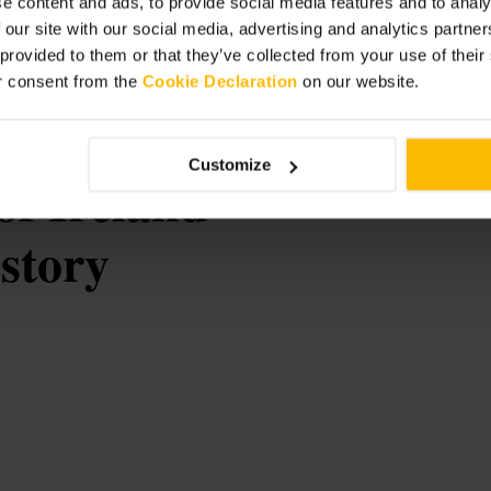
e content and ads, to provide social media features and to analy
ld und entlang des Flusses. Ziehen
 our site with our social media, advertising and analytics partn
lig. Nehmen Sie eine kleine Kamera
ür Wege rund um den Turm.
 provided to them or that they’ve collected from your use of thei
r consent from the
Cookie Declaration
on our website.
Customize
f Ireland-
story