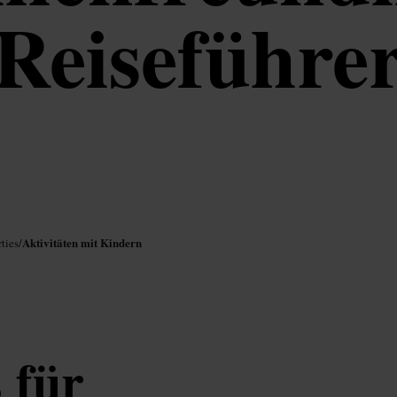
Reiseführe
Aktivitäten mit Kindern
ties
/
 für