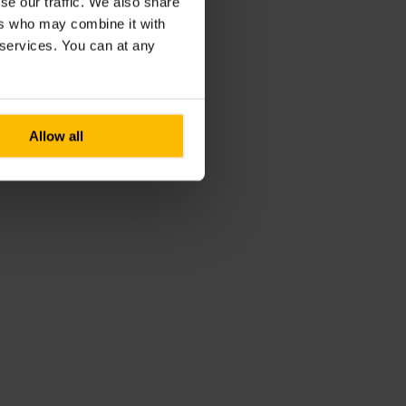
se our traffic. We also share
ers who may combine it with
r services. You can at any
Allow all