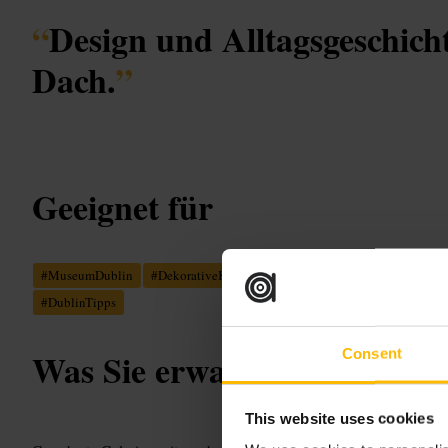
“
Design und Alltagsgeschich
Dach.
”
Geeignet für
#
MuseumDublin
#
DekorativeKunst
#
Geschichte
#
Design
#
Fami
#
DublinTipps
Consent
Was Sie erwartet
This website uses cookies