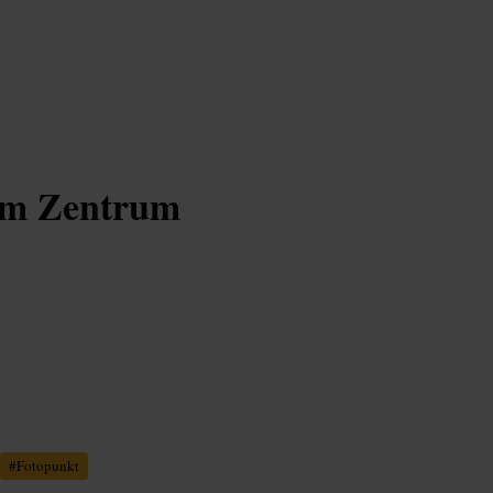
 im Zentrum
#
Fotopunkt