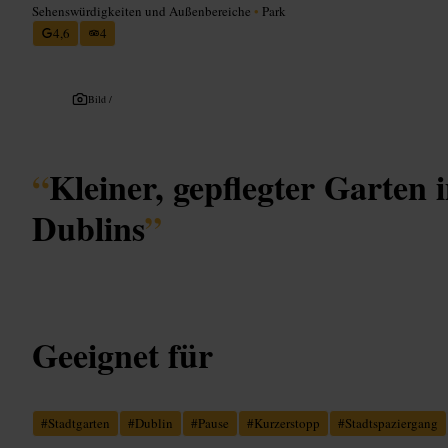
Sehenswürdigkeiten und Außenbereiche
•
Park
4,6
4
Bild /
“
Kleiner, gepflegter Garten
Dublins
”
Geeignet für
#
Stadtgarten
#
Dublin
#
Pause
#
Kurzerstopp
#
Stadtspaziergang