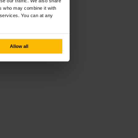
se our traffic. We also share
ers who may combine it with
r services. You can at any
Allow all