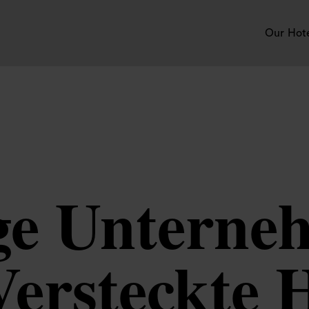
Our Hot
ige Unterne
Versteckte H