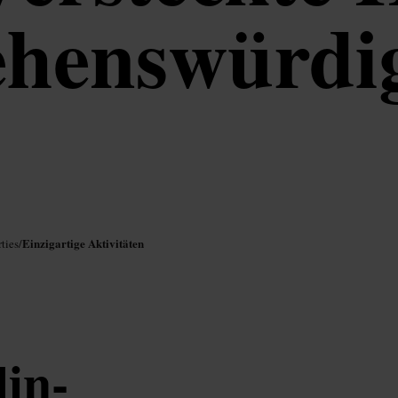
ehenswürdig
Einzigartige Aktivitäten
ties
/
in-