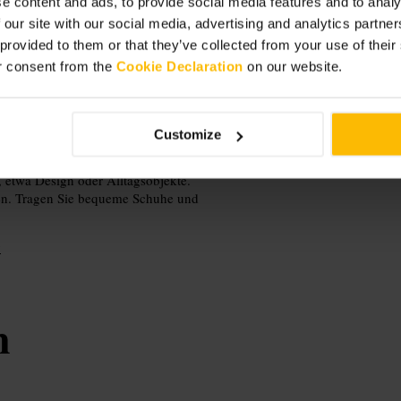
. Beschilderungen erklären Kontext
e content and ads, to provide social media features and to analy
die sich gut für Familien eignen. Das
 our site with our social media, advertising and analytics partn
nden.
 provided to them or that they’ve collected from your use of thei
r consent from the
Cookie Declaration
on our website.
Customize
 etwa Design oder Alltagsobjekte.
ben. Tragen Sie bequeme Schuhe und
y
n