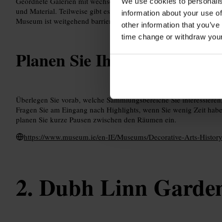
Geordnete Galerien mit wechselnden und dauerhaften Sammlungen
We use cookies to personalis
und Material. Teilweise gibt es interaktive Elemente und Bereiche, 
information about your use of
Museum ist weitgehend barrierefrei und lässt sich in Etappen erku
other information that you’ve
time change or withdraw you
Planen Sie Ihren Besuch
Überlegen Sie vorab, welche Sammlungsbereiche Sie interessieren,
Fragen Sie am Eingang nach Highlights, wenn Sie wenig Zeit ha
planen Sie kurze Pausen zwischen den Räumen ein.
https://www.museum.ie/en-IE/Museums/Decorative-Arts-Histor
Dubh Linn Garde