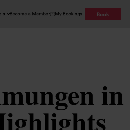
els
Become a Member
My Bookings
Book
hmungen in
ighlights