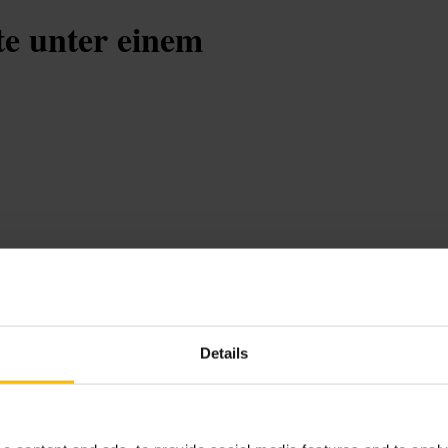
te unter einem
lienaktivität
#
IndoorErlebnis
Details