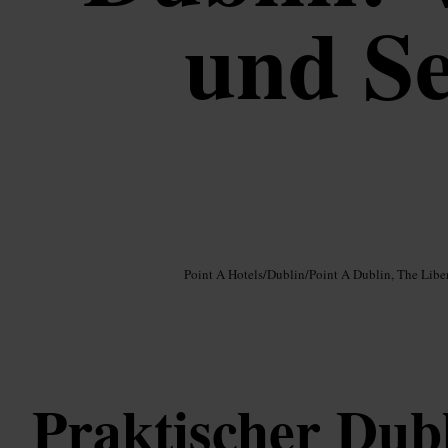
und S
Bild /
Google AI
Point A Hotels
/
Dublin
/
Point A Dublin, The Liber
Praktischer Dubl