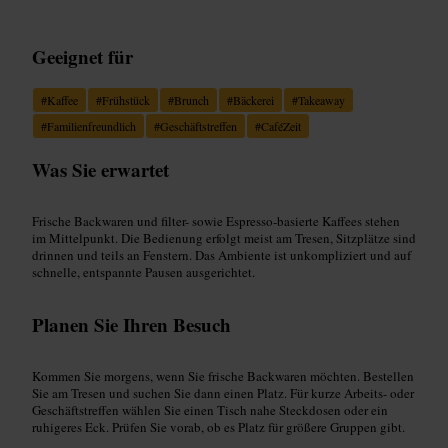
Geeignet für
#
Kaffee
#
Frühstück
#
Brunch
#
Bäckerei
#
Takeaway
#
Familienfreundlich
#
Geschäftstreffen
#
CaféZeit
Was Sie erwartet
Frische Backwaren und filter- sowie Espresso-basierte Kaffees stehen
im Mittelpunkt. Die Bedienung erfolgt meist am Tresen, Sitzplätze sind
drinnen und teils an Fenstern. Das Ambiente ist unkompliziert und auf
schnelle, entspannte Pausen ausgerichtet.
Planen Sie Ihren Besuch
Kommen Sie morgens, wenn Sie frische Backwaren möchten. Bestellen
Sie am Tresen und suchen Sie dann einen Platz. Für kurze Arbeits- oder
Geschäftstreffen wählen Sie einen Tisch nahe Steckdosen oder ein
ruhigeres Eck. Prüfen Sie vorab, ob es Platz für größere Gruppen gibt.