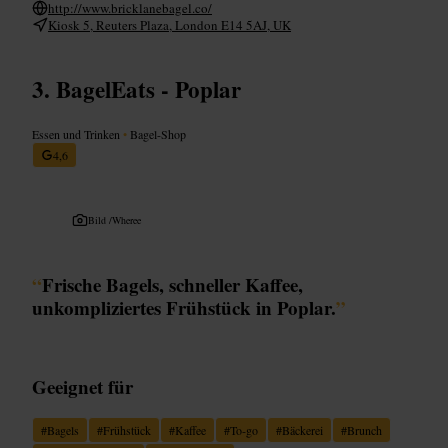
http://www.bricklanebagel.co/
Kiosk 5, Reuters Plaza, London E14 5AJ, UK
BagelEats - Poplar
Essen und Trinken
•
Bagel-Shop
4,6
Bild /
Wheree
“
Frische Bagels, schneller Kaffee,
unkompliziertes Frühstück in Poplar.
”
Geeignet für
#
Bagels
#
Frühstück
#
Kaffee
#
To‑go
#
Bäckerei
#
Brunch