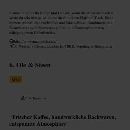
Komm morgens für Kaffee und Gebäck, wenn die Auswahl frisch ist.
Wenn du arbeiten willst, suche dir früh einen Platz am Tisch. Plane
kurzere Aufenthalte zur Kaffee- und Snack-Pause. Kombiniere den
Besuch mit einem Spaziergang durch die Bürozone oder den
nahegelegenen Hafenbereich.
http://www.amarodolce.uk/
31 Westferry Circus, London E14 8RR, Vereinigtes Königreich
Ole & Steen
4,2
Bild /
Tripadvisor
“
Frischer Kaffee, handwerkliche Backwaren,
entspannte Atmosphäre
”