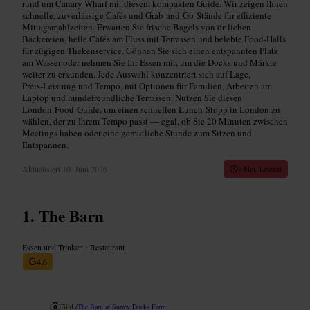
rund um Canary Wharf mit diesem kompakten Guide. Wir zeigen Ihnen
schnelle, zuverlässige Cafés und Grab-and-Go‑Stände für effiziente
Mittagsmahlzeiten. Erwarten Sie frische Bagels von örtlichen
Bäckereien, helle Cafés am Fluss mit Terrassen und belebte Food‑Halls
für zügigen Thekenservice. Gönnen Sie sich einen entspannten Platz
am Wasser oder nehmen Sie Ihr Essen mit, um die Docks und Märkte
weiter zu erkunden. Jede Auswahl konzentriert sich auf Lage,
Preis‑Leistung und Tempo, mit Optionen für Familien, Arbeiten am
Laptop und hundefreundliche Terrassen. Nutzen Sie diesen
London‑Food‑Guide, um einen schnellen Lunch‑Stopp in London zu
wählen, der zu Ihrem Tempo passt — egal, ob Sie 20 Minuten zwischen
Meetings haben oder eine gemütliche Stunde zum Sitzen und
Entspannen.
Aktualisiert
10. Juni 2026
7 Min. Lesezeit
The Barn
Essen und Trinken
•
Restaurant
4,6
Bild /
The Barn at Surrey Docks Farm