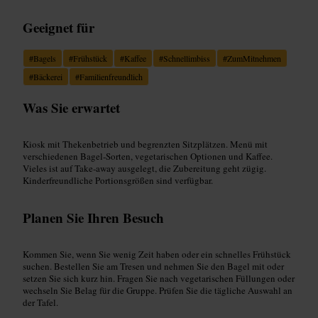
Geeignet für
#
Bagels
#
Frühstück
#
Kaffee
#
Schnellimbiss
#
ZumMitnehmen
#
Bäckerei
#
Familienfreundlich
Was Sie erwartet
Kiosk mit Thekenbetrieb und begrenzten Sitzplätzen. Menü mit
verschiedenen Bagel‑Sorten, vegetarischen Optionen und Kaffee.
Vieles ist auf Take‑away ausgelegt, die Zubereitung geht zügig.
Kinderfreundliche Portionsgrößen sind verfügbar.
Planen Sie Ihren Besuch
Kommen Sie, wenn Sie wenig Zeit haben oder ein schnelles Frühstück
suchen. Bestellen Sie am Tresen und nehmen Sie den Bagel mit oder
setzen Sie sich kurz hin. Fragen Sie nach vegetarischen Füllungen oder
wechseln Sie Belag für die Gruppe. Prüfen Sie die tägliche Auswahl an
der Tafel.