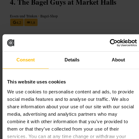
The Bagel Guys at Market Halls
Essen und Trinken
•
Bagel-Shop
4,2
3,8
Bild /
Market Halls
Consent
Details
About
“
Frische Bagels, schnell serviert.
”
This website uses cookies
Geeignet für
We use cookies to personalise content and ads, to provide
social media features and to analyse our traffic. We also
#
Bagel
#
Frühstück
#
Brunch
#
Schnellimbiss
#
Bäckerei
share information about your use of our site with our social
#
Mitnehmen
#
Vegetarisch
media, advertising and analytics partners who may
Was Sie erwartet
combine it with other information that you’ve provided to
them or that they’ve collected from your use of their
services. You can at any time change or withdraw your
Handgerollte Bagels mit Aufstrichen und Belägen wie Lachs,