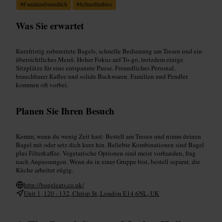
#
Familienfreundlich
#
Schnellimbiss
Was Sie erwartet
Kurzfristig zubereitete Bagels, schnelle Bedienung am Tresen und ein
übersichtliches Menü. Hoher Fokus auf To‑go, trotzdem einige
Sitzplätze für eine entspannte Pause. Freundliches Personal,
brauchbarer Kaffee und solide Backwaren. Familien und Pendler
kommen oft vorbei.
Planen Sie Ihren Besuch
Komm, wenn du wenig Zeit hast: Bestell am Tresen und nimm deinen
Bagel mit oder setz dich kurz hin. Beliebte Kombinationen sind Bagel
plus Filterkaffee. Vegetarische Optionen sind meist vorhanden, frag
nach Anpassungen. Wenn du in einer Gruppe bist, bestell separat, die
Küche arbeitet zügig.
http://bageleats.co.uk/
Unit 1, 120 - 132, Chrisp St, London E14 6NL, UK