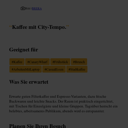
Bild /
BRERA
“
Kaffee mit City-Tempo.
”
Geeignet für
#
Kaffee
#
CanaryWharf
#
Frühstück
#
Brunch
#
ArbeitenMitLaptop
#
CasualEssen
#
Stadtkaffee
Was Sie erwartet
Erwarte guten Filterkaffee und Espresso-Varianten, dazu frische
Backwaren und leichte Snacks. Der Raum ist praktisch eingerichtet,
mit Tischen für Einzelgäste und kleine Gruppen. Tagsüber herrscht ein
belebtes, arbeitsameres Publikum, abends wird es entspannter.
Planen Sie Ihren Besuch