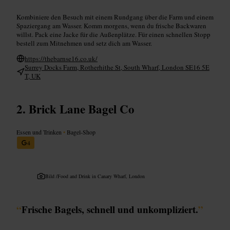
Kombiniere den Besuch mit einem Rundgang über die Farm und einem
Spaziergang am Wasser. Komm morgens, wenn du frische Backwaren
willst. Pack eine Jacke für die Außenplätze. Für einen schnellen Stopp
bestell zum Mitnehmen und setz dich am Wasser.
https://thebarnse16.co.uk/
Surrey Docks Farm, Rotherhithe St, South Wharf, London SE16 5E
T, UK
Brick Lane Bagel Co
Essen und Trinken
•
Bagel-Shop
4
Bild /
Food and Drink in Canary Wharf, London
“
Frische Bagels, schnell und unkompliziert.
”