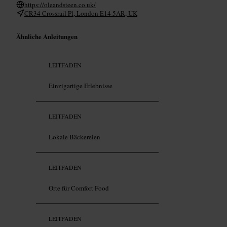
https://oleandsteen.co.uk/
CR34 Crossrail Pl, London E14 5AR, UK
Ähnliche Anleitungen
LEITFADEN
Einzigartige Erlebnisse
LEITFADEN
Lokale Bäckereien
LEITFADEN
Orte für Comfort Food
LEITFADEN