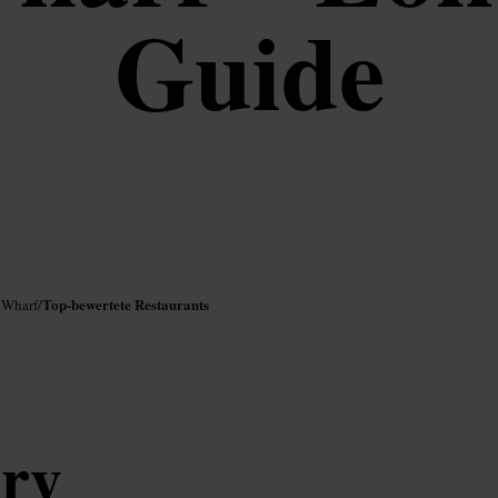
Guide
Top-bewertete Restaurants
 Wharf
/
ry