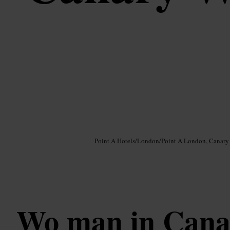
Bild /
Google AI
Point A Hotels
/
London
/
Point A London, Canary
Wo man in Cana