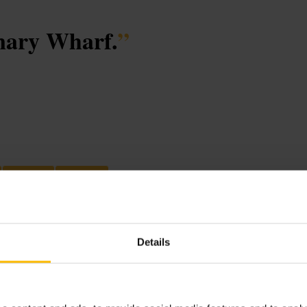
anary Wharf.
”
#
Barabend
#
Ausgehen
Details
Fokus liegt auf Cocktails und Wein,
en mit Kolleginnen und Kollegen.