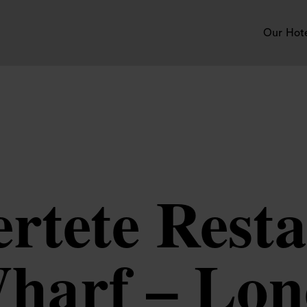
Our Hot
rtete Resta
harf – Lon