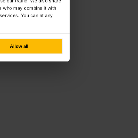
se our traffic. We also share
ers who may combine it with
r services. You can at any
Allow all