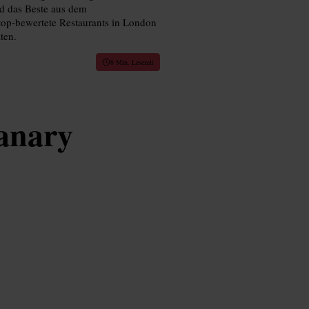
d das Beste aus dem
op‑bewertete Restaurants in London
ten.
8 Min. Lesezeit
anary