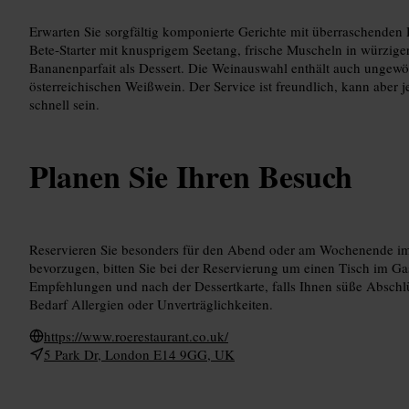
Erwarten Sie sorgfältig komponierte Gerichte mit überraschenden D
Bete‑Starter mit knusprigem Seetang, frische Muscheln in würziger
Bananenparfait als Dessert. Die Weinauswahl enthält auch ungewö
österreichischen Weißwein. Der Service ist freundlich, kann aber 
schnell sein.
Planen Sie Ihren Besuch
Reservieren Sie besonders für den Abend oder am Wochenende im 
bevorzugen, bitten Sie bei der Reservierung um einen Tisch im Ga
Empfehlungen und nach der Dessertkarte, falls Ihnen süße Abschl
Bedarf Allergien oder Unverträglichkeiten.
https://www.roerestaurant.co.uk/
5 Park Dr, London E14 9GG, UK