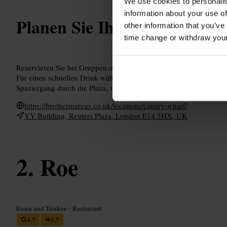
We use cookies to personalis
information about your use of
Planen Sie Ihren Besuch
other information that you’ve
time change or withdraw you
Reservieren Sie bei Gruppen oder wenn Sie am Abend sicher sein
Für einen schnellen Drink wählen Sie einen Platz an der Bar. Kom
Spaziergang durch die Plaza, wenn Sie den Standort erkunden wol
https://brothermarcus.co.uk/locations/canary-wharf/
YY Building, Reuters Plaza, London E14 5HX, UK
Roe
Essen und Trinken
•
Restaurant
4,5
4,5