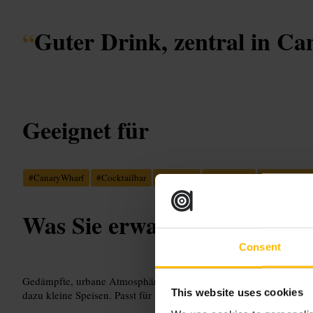
“
Guter Drink, zentral in C
Geeignet für
#
CanaryWharf
#
Cocktailbar
#
Weinbar
#
Afterwork
#
Loungebar
Was Sie erwartet
Consent
Gedämpfte, urbane Atmosphäre mit Sitzbereichen und Barplätzen. 
This website uses cookies
dazu kleine Speisen. Passt für Afterwork-Drinks, Dates und Treff