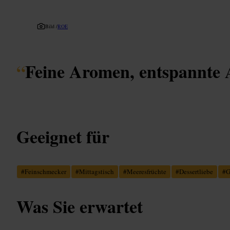
Bild /
ROE
“
Feine Aromen, entspannte
Geeignet für
#
Feinschmecker
#
Mittagstisch
#
Meeresfrüchte
#
Dessertliebe
#
G
Was Sie erwartet