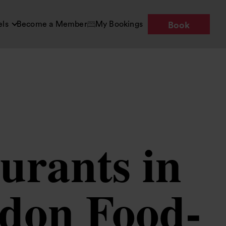
els
Become a Member
My Bookings
Book
urants in
don Food-