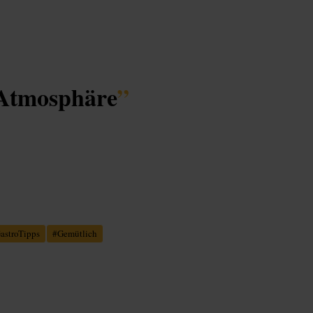
 Atmosphäre
”
astroTipps
#
Gemütlich