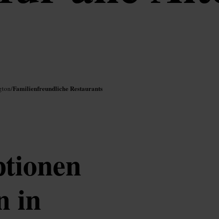
Familienfreundliche Restaurants
gton
/
ptionen
n in