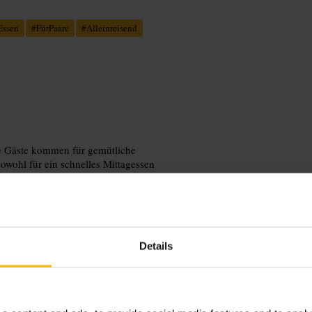
Essen
#
FürPaare
#
Alleinreisend
e Gäste kommen für gemütliche
owohl für ein schnelles Mittagessen
Details
enende. Teilen Sie bei der Buchung
 mit etwas Zeit für den Service,