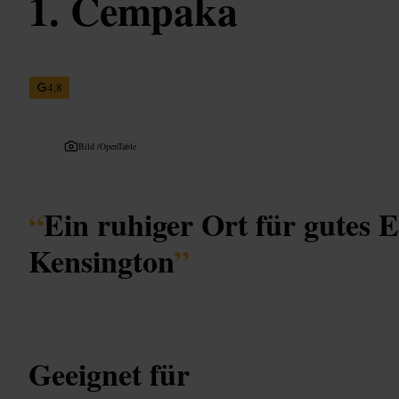
Cempaka
4,8
Bild /
OpenTable
“
Ein ruhiger Ort für gutes E
Kensington
”
Geeignet für