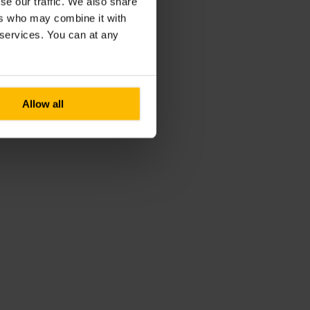
se our traffic. We also share
ers who may combine it with
r services. You can at any
Allow all