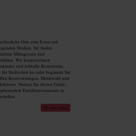
erlässliche Orte zum Essen mit
egenden Straßen. Sie finden
edehnte Mittagessen und
stühlen. Wir kennzeichnen
nkinder und lebhafte Restaurants,
 für Stoßzeiten los oder beginnen Sie
treffen Reservierungen, Menüwahl und
rleisten. Nutzen Sie diesen Guide,
pbewertete Familienrestaurants in
enießen.
11 Min. Lesezeit