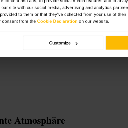
e content and ads, to provide social media features and to analy
 our site with our social media, advertising and analytics partn
 provided to them or that they’ve collected from your use of thei
r consent from the
Cookie Declaration
on our website.
nd lounge
Customize
nnte Atmosphäre