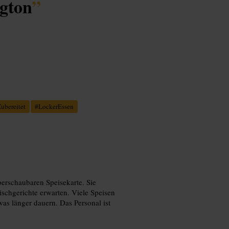
gton
”
ubereitet
#
LockerEssen
berschaubaren Speisekarte. Sie
Fischgerichte erwarten. Viele Speisen
was länger dauern. Das Personal ist