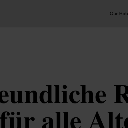
Our Hot
eundliche 
für alle Al