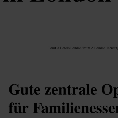
Bild /
Google AI
Point A Hotels
/
London
/
Point A London, Kensin
Gute zentrale O
für Familienesse