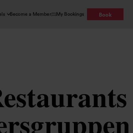
els
Become a Member
My Bookings
Book
Restaurants
tersgruppen