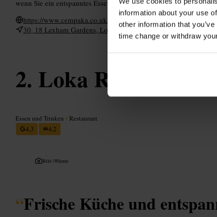
We use cookies to personalis
wenn Sie ein entspanntes Essen wünschen.
information about your use of
https://www.cempaka.co.uk/
other information that you’ve
30, 18 Lexham Gardens, London W8 5JE, UK
time change or withdraw you
Loka Restaurant a
Essen und Trinken
•
Restaurant
4,3
4,2
Bild /
Wheree
“
Frische Küche und entspa