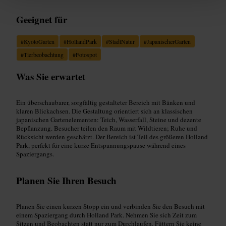
Geeignet für
#
KyotoGarten
#
HollandPark
#
StadtNatur
#
JapanischerGarten
#
Tierbeobachtung
#
Fotospot
Was Sie erwartet
Ein überschaubarer, sorgfältig gestalteter Bereich mit Bänken und
klaren Blickachsen. Die Gestaltung orientiert sich an klassischen
japanischen Gartenelementen: Teich, Wasserfall, Steine und dezente
Bepflanzung. Besucher teilen den Raum mit Wildtieren; Ruhe und
Rücksicht werden geschätzt. Der Bereich ist Teil des größeren Holland
Park, perfekt für eine kurze Entspannungspause während eines
Spaziergangs.
Planen Sie Ihren Besuch
Planen Sie einen kurzen Stopp ein und verbinden Sie den Besuch mit
einem Spaziergang durch Holland Park. Nehmen Sie sich Zeit zum
Sitzen und Beobachten statt nur zum Durchlaufen. Füttern Sie keine