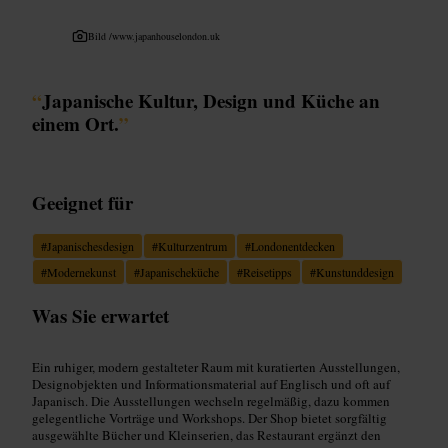
Bild /
www.japanhouselondon.uk
“
Japanische Kultur, Design und Küche an
einem Ort.
”
Geeignet für
#
Japanischesdesign
#
Kulturzentrum
#
Londonentdecken
#
Modernekunst
#
Japanischeküche
#
Reisetipps
#
Kunstunddesign
Was Sie erwartet
Ein ruhiger, modern gestalteter Raum mit kuratierten Ausstellungen,
Designobjekten und Informationsmaterial auf Englisch und oft auf
Japanisch. Die Ausstellungen wechseln regelmäßig, dazu kommen
gelegentliche Vorträge und Workshops. Der Shop bietet sorgfältig
ausgewählte Bücher und Kleinserien, das Restaurant ergänzt den