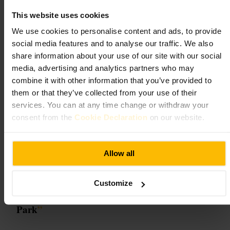
möchten. Tickets sind oft auf wenige Besucher pro Zeitslot ausgelegt,
daher lohnt sich eine vorherige Reservierung. Kombinieren Sie den
This website uses cookies
Besuch mit einem Spaziergang durch Holland Park oder einem
nahegelegenen Museum. Rechnen Sie mit begrenztem Platz in den
We use cookies to personalise content and ads, to provide
Räumen und lassen Sie größere Gepäckstücke außerhalb.
social media features and to analyse our traffic. We also
http://www.rbkc.gov.uk/museums/
share information about your use of our site with our social
18 Stafford Terrace, London W8 7BH, UK
media, advertising and analytics partners who may
combine it with other information that you’ve provided to
Kyoto Garden
them or that they’ve collected from your use of their
services. You can at any time change or withdraw your
consent from the
Cookie Declaration
on our website.
Sehenswürdigkeiten und Außenbereiche
•
Garten
4,7
4,5
Allow all
Bild /
The Athenian Girl
Customize
“
Kleine Ruheinsel im Herzen von Holland
Park
”