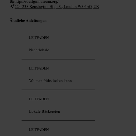
https://designmuseum.org/
224-238 Kensington High St, London W8 6AG, UK
Ähnliche Anleitungen
LEITFADEN
Nachtlokale
LEITFADEN
Wo man frühstücken kann
LEITFADEN
Lokale Bäckereien
LEITFADEN