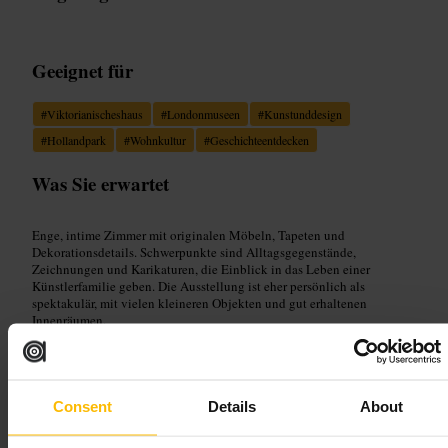
Geeignet für
#
Viktorianischeshaus
#
Londonmuseen
#
Kunstunddesign
#
Hollandpark
#
Wohnkultur
#
Geschichteentdecken
Was Sie erwartet
Enge, intime Zimmer mit originalen Möbeln, Tapeten und
Dekorationsdetails. Schwerpunkte sind Alltagsgegenstände,
Zeichnungen und Karikaturen, die Einblick in das Leben einer
Künstlerfamilie geben. Die Ausstellung ist eher persönlich als
spektakulär, mit vielen kleineren Objekten und gut erhaltenen
Innenräumen.
Planen Sie Ihren Besuch
Consent
Details
About
Planen Sie einen kurzen Besuch ein und prüfen Sie vorab die
Verfügbarkeit von Führungen, falls Sie mehr Hintergrundinformation