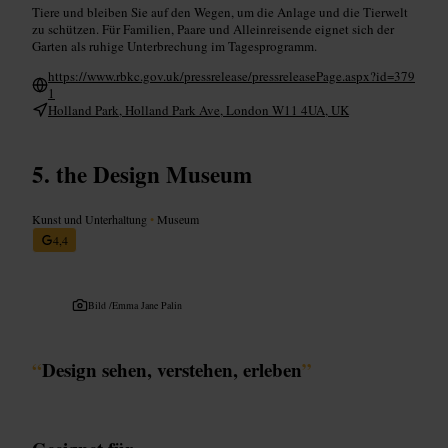
Tiere und bleiben Sie auf den Wegen, um die Anlage und die Tierwelt
zu schützen. Für Familien, Paare und Alleinreisende eignet sich der
Garten als ruhige Unterbrechung im Tagesprogramm.
https://www.rbkc.gov.uk/pressrelease/pressreleasePage.aspx?id=379
1
Holland Park, Holland Park Ave, London W11 4UA, UK
the Design Museum
Kunst und Unterhaltung
•
Museum
4,4
Bild /
Emma Jane Palin
“
Design sehen, verstehen, erleben
”