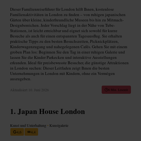
Dieser Familienreiseführer für London hilft Ihnen, kostenlose
Familienaktivitäten in London zu finden – von ruhigen japanischen
Gärten über kleine, kinderfreundliche Museen bis hin zu Mitmach-
Designbereichen. Jeder Vorschlag liegt in der Nähe von Tube-
Stationen, ist leicht erreichbar und eignet sich sowohl für kurze
Besuche als auch für einen entspannten Tagesausflug. Sie erhalten
praktische Tipps zu den besten Besuchszeiten, Picknickplätzen,
Kinderwagenzugang und nahegelegenen Cafés. Gehen Sie mit einem
groben Plan los: Beginnen Sie den Tag in einer ruhigen Galerie und
lassen Sie die Kinder Parkecken und interaktive Ausstellungen
erkunden. Ideal für preisbewusste Besucher, die günstige Attraktionen
in London suchen: Dieser Leitfaden zeigt Ihnen die besten
Unternehmungen in London mit Kindern, ohne ein Vermögen
auszugeben.
Aktualisiert
10. Juni 2026
6 Min. Lesezeit
Japan House London
Kunst und Unterhaltung
•
Kunstgalerie
4,6
4,4