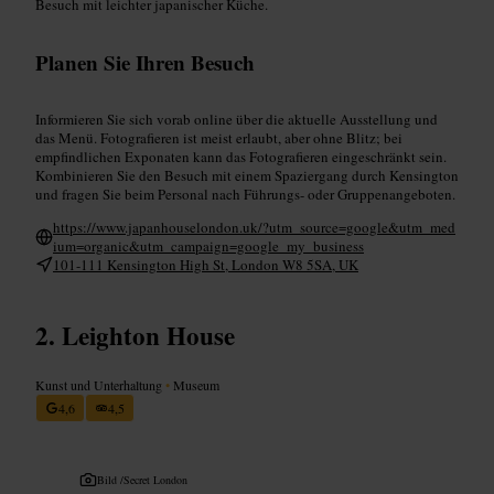
Besuch mit leichter japanischer Küche.
Planen Sie Ihren Besuch
Informieren Sie sich vorab online über die aktuelle Ausstellung und
das Menü. Fotografieren ist meist erlaubt, aber ohne Blitz; bei
empfindlichen Exponaten kann das Fotografieren eingeschränkt sein.
Kombinieren Sie den Besuch mit einem Spaziergang durch Kensington
und fragen Sie beim Personal nach Führungs- oder Gruppenangeboten.
https://www.japanhouselondon.uk/?utm_source=google&utm_med
ium=organic&utm_campaign=google_my_business
101-111 Kensington High St, London W8 5SA, UK
Leighton House
Kunst und Unterhaltung
•
Museum
4,6
4,5
Bild /
Secret London