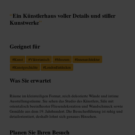
“
Ein Künstlerhaus voller Details und stiller
Kunstwerke
”
Geeignet für
#
Kunst
#
Viktorianisch
#
Museum
#
Innenarchitektur
#
Kunstgeschichte
#
LondonEntdecken
Was Sie erwartet
Räume im kleinteiligen Format, reich dekorierte Wände und intime
Ausstellungsräume. Sie sehen das Studio des Künstlers, Säle mit
orientalisch beeinflusster Fliesendekoration und Wandschmuck sowie
Gemälde aus dem 19. Jahrhundert. Die Besucherführung ist ruhig und
detailorientiert, deshalb lohnt sich genaues Hinsehen.
Planen Sie Ihren Besuch