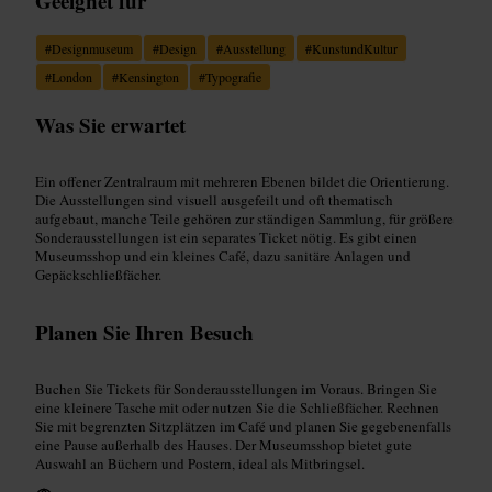
Geeignet für
#
Designmuseum
#
Design
#
Ausstellung
#
KunstundKultur
#
London
#
Kensington
#
Typografie
Was Sie erwartet
Ein offener Zentralraum mit mehreren Ebenen bildet die Orientierung.
Die Ausstellungen sind visuell ausgefeilt und oft thematisch
aufgebaut, manche Teile gehören zur ständigen Sammlung, für größere
Sonderausstellungen ist ein separates Ticket nötig. Es gibt einen
Museumsshop und ein kleines Café, dazu sanitäre Anlagen und
Gepäckschließfächer.
Planen Sie Ihren Besuch
Buchen Sie Tickets für Sonderausstellungen im Voraus. Bringen Sie
eine kleinere Tasche mit oder nutzen Sie die Schließfächer. Rechnen
Sie mit begrenzten Sitzplätzen im Café und planen Sie gegebenenfalls
eine Pause außerhalb des Hauses. Der Museumsshop bietet gute
Auswahl an Büchern und Postern, ideal als Mitbringsel.