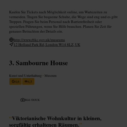
Kaufen Sie Tickets nach Möglichkeit online, um Wartezeiten zu
vermeiden. Tragen Sie bequeme Schuhe, die Wege sind eng und es gibt
Treppen. Fragen Sie beim Personal nach Barrierefreiheit oder
speziellen Führungen, wenn Sie Hilfe brauchen. Planen Sie Zeit für
genaues Betrachten der Details ein.
http://www.rbkc.gov.uk/museums
12 Holland Park Rd, London W14 8LZ, UK
Sambourne House
Kunst und Unterhaltung
•
Museum
4,6
4,5
Bild /
DOUK
“
Viktorianische Wohnkultur in kleinen,
sorgfältig erhaltenen Räumen.
”