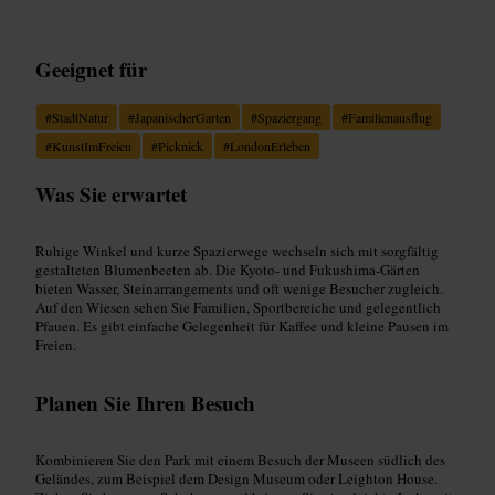
Geeignet für
#
StadtNatur
#
JapanischerGarten
#
Spaziergang
#
Familienausflug
#
KunstImFreien
#
Picknick
#
LondonErleben
Was Sie erwartet
Ruhige Winkel und kurze Spazierwege wechseln sich mit sorgfältig
gestalteten Blumenbeeten ab. Die Kyoto- und Fukushima-Gärten
bieten Wasser, Steinarrangements und oft wenige Besucher zugleich.
Auf den Wiesen sehen Sie Familien, Sportbereiche und gelegentlich
Pfauen. Es gibt einfache Gelegenheit für Kaffee und kleine Pausen im
Freien.
Planen Sie Ihren Besuch
Kombinieren Sie den Park mit einem Besuch der Museen südlich des
Geländes, zum Beispiel dem Design Museum oder Leighton House.