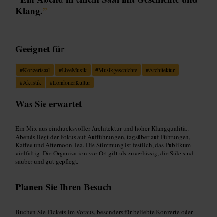
Klang.
”
Geeignet für
#
Konzertsaal
#
LiveMusik
#
Musikgeschichte
#
Architektur
#
Akustik
#
LondonerKultur
Was Sie erwartet
Ein Mix aus eindrucksvoller Architektur und hoher Klangqualität.
Abends liegt der Fokus auf Aufführungen, tagsüber auf Führungen,
Kaffee und Afternoon Tea. Die Stimmung ist festlich, das Publikum
vielfältig. Die Organisation vor Ort gilt als zuverlässig, die Säle sind
sauber und gut gepflegt.
Planen Sie Ihren Besuch
Buchen Sie Tickets im Voraus, besonders für beliebte Konzerte oder