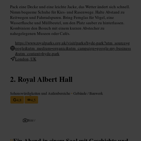
Pack eine Decke und eine leichte Jacke, das Wetter ändert sich schnell.
Nimm bequeme Schuhe für Kies- und Rasenwege. Halte Abstand zu
Reitwegen und Fahrradspuren. Bring Fernglas für Vögel, eine
Wasserflasche und Müllbeutel, um den Platz sauber zu hinterlassen.
Kombiniere den Besuch mit einem kurzen Abstecher zu
nahegelegenen Museen oder Cafés.
https://www.royalparks.org.uk/visit/parks/hyde-park?utm_source=g
oogle&utm_medium=organic&utm_campaign=google-my-business
&utm_content=hyde-park
London, UK
Royal Albert Hall
Sehenswürdigkeiten und Außenbereiche
•
Gebäude / Bauwerk
4,8
4,5
Bild /
“
Ein Abend in einem Saal mit Geschichte und