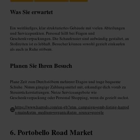
Was Sie erwartet
Ein weitläufiges, klar strukturiertes Gebäude mit vielen Abteilungen
und Servicepunkten. Personal hilft bei Fragen und
Geschenkverpackungen. Die Schaufenster sind aufwändig gestaltet, an
Stoßzeiten ist es lebhaft. Besucher können sowohl gezielt einkaufen
als auch in Ruhe stöbern.
Planen Sie Ihren Besuch
Plane Zeit zum Durchstöbern mehrerer Etagen und trage bequeme
Schuhe. Nimm gängige Zahlungsmittel mit, erkundige dich vorab zu
Steuerrückerstattungen. Nutze Serviceangebote wie
Geschenkverpackung oder Personal Shopping, wenn du gezielt suchst.
https://www.harrods.com/en-gb?utm_campaign=gmb-listing-harrod
s-main&utm_medium=organic&utm_source=google
Portobello Road Market