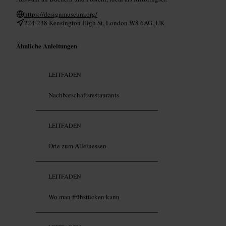
https://designmuseum.org/
224-238 Kensington High St, London W8 6AG, UK
Ähnliche Anleitungen
LEITFADEN
Nachbarschaftsrestaurants
LEITFADEN
Orte zum Alleinessen
LEITFADEN
Wo man frühstücken kann