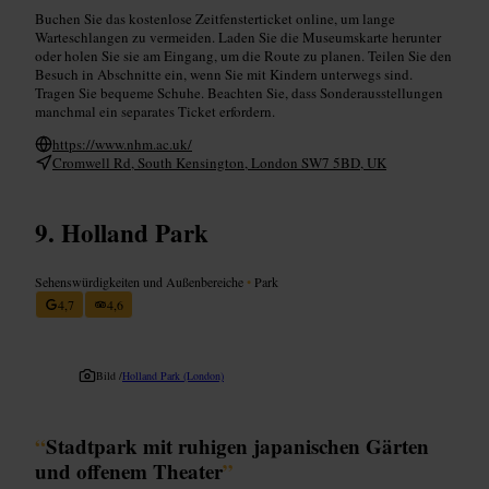
Buchen Sie das kostenlose Zeitfensterticket online, um lange
Warteschlangen zu vermeiden. Laden Sie die Museumskarte herunter
oder holen Sie sie am Eingang, um die Route zu planen. Teilen Sie den
Besuch in Abschnitte ein, wenn Sie mit Kindern unterwegs sind.
Tragen Sie bequeme Schuhe. Beachten Sie, dass Sonderausstellungen
manchmal ein separates Ticket erfordern.
https://www.nhm.ac.uk/
Cromwell Rd, South Kensington, London SW7 5BD, UK
Holland Park
Sehenswürdigkeiten und Außenbereiche
•
Park
4,7
4,6
Bild /
Holland Park (London)
“
Stadtpark mit ruhigen japanischen Gärten
und offenem Theater
”