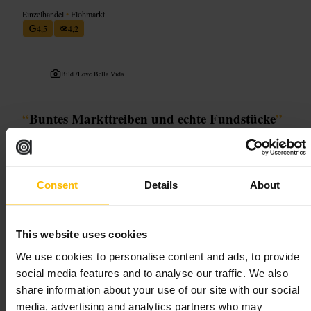
Einzelhandel
•
Flohmarkt
4,5
4,2
Bild /
Love Bella Vida
“
Buntes Markttreiben und echte Fundstücke
”
Geeignet für
Consent
Details
About
#
Flohmarkt
#
PortobelloRoad
#
VintageShopping
#
NottingHill
#
StreetFood
#
Antiquitäten
This website uses cookies
Was Sie erwartet
We use cookies to personalise content and ads, to provide
social media features and to analyse our traffic. We also
Stöbern zwischen Möbeln, Schmuck und Sammlerstücken. Vintage-
share information about your use of our site with our social
Kleidung mischt sich mit gebrauchten Büchern und Kuriositäten. An
media, advertising and analytics partners who may
Wochenenden öffnen mehr Essensstände, an Werktagen stehen die