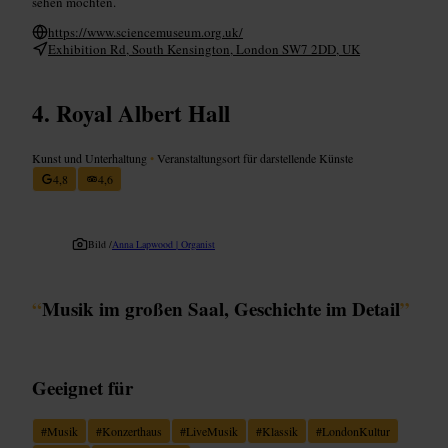
sehen möchten.
https://www.sciencemuseum.org.uk/
Exhibition Rd, South Kensington, London SW7 2DD, UK
Royal Albert Hall
Kunst und Unterhaltung
•
Veranstaltungsort für darstellende Künste
4,8
4,6
Bild /
Anna Lapwood | Organist
“
Musik im großen Saal, Geschichte im Detail
”
Geeignet für
#
Musik
#
Konzerthaus
#
LiveMusik
#
Klassik
#
LondonKultur