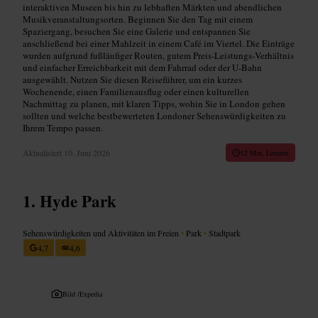
interaktiven Museen bis hin zu lebhaften Märkten und abendlichen
Musikveranstaltungsorten. Beginnen Sie den Tag mit einem
Spaziergang, besuchen Sie eine Galerie und entspannen Sie
anschließend bei einer Mahlzeit in einem Café im Viertel. Die Einträge
wurden aufgrund fußläufiger Routen, gutem Preis‑Leistungs‑Verhältnis
und einfacher Erreichbarkeit mit dem Fahrrad oder der U-Bahn
ausgewählt. Nutzen Sie diesen Reiseführer, um ein kurzes
Wochenende, einen Familienausflug oder einen kulturellen
Nachmittag zu planen, mit klaren Tipps, wohin Sie in London gehen
sollten und welche bestbewerteten Londoner Sehenswürdigkeiten zu
Ihrem Tempo passen.
Aktualisiert
10. Juni 2026
12 Min. Lesezeit
Hyde Park
Sehenswürdigkeiten und Aktivitäten im Freien
•
Park
•
Stadtpark
4,7
4,6
Bild /
Expedia