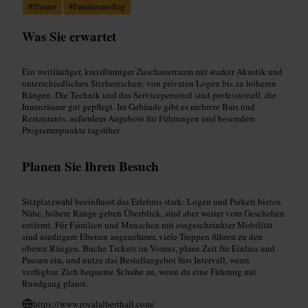
#
Theater
#
Familienausflug
Was Sie erwartet
Ein weitläufiger, kreisförmiger Zuschauerraum mit starker Akustik und
unterschiedlichen Sitzbereichen: von privaten Logen bis zu höheren
Rängen. Die Technik und das Servicepersonal sind professionell, die
Innenräume gut gepflegt. Im Gebäude gibt es mehrere Bars und
Restaurants, außerdem Angebote für Führungen und besondere
Programmpunkte tagsüber.
Planen Sie Ihren Besuch
Sitzplatzwahl beeinflusst das Erlebnis stark: Logen und Parkett bieten
Nähe, höhere Ränge geben Überblick, sind aber weiter vom Geschehen
entfernt. Für Familien und Menschen mit eingeschränkter Mobilität
sind niedrigere Ebenen angenehmer, viele Treppen führen zu den
oberen Rängen. Buche Tickets im Voraus, plane Zeit für Einlass und
Pausen ein, und nutze das Bestellangebot fürs Intervall, wenn
verfügbar. Zieh bequeme Schuhe an, wenn du eine Führung mit
Rundgang planst.
https://www.royalalberthall.com/