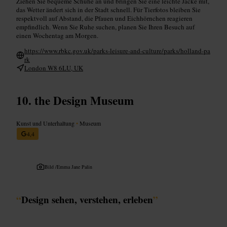
Ziehen Sie bequeme Schuhe an und bringen Sie eine leichte Jacke mit,
das Wetter ändert sich in der Stadt schnell. Für Tierfotos bleiben Sie
respektvoll auf Abstand, die Pfauen und Eichhörnchen reagieren
empfindlich. Wenn Sie Ruhe suchen, planen Sie Ihren Besuch auf
einen Wochentag am Morgen.
https://www.rbkc.gov.uk/parks-leisure-and-culture/parks/holland-pa
rk
London W8 6LU, UK
the Design Museum
Kunst und Unterhaltung
•
Museum
4,4
Bild /
Emma Jane Palin
“
Design sehen, verstehen, erleben
”