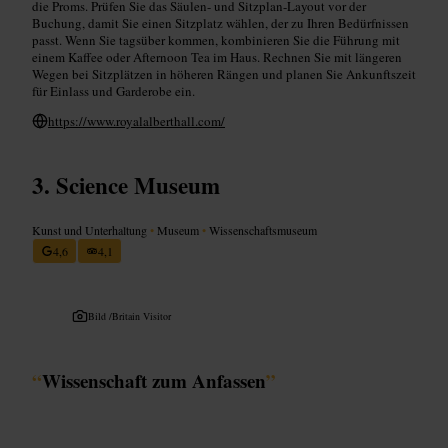
die Proms. Prüfen Sie das Säulen- und Sitzplan-Layout vor der
Buchung, damit Sie einen Sitzplatz wählen, der zu Ihren Bedürfnissen
passt. Wenn Sie tagsüber kommen, kombinieren Sie die Führung mit
einem Kaffee oder Afternoon Tea im Haus. Rechnen Sie mit längeren
Wegen bei Sitzplätzen in höheren Rängen und planen Sie Ankunftszeit
für Einlass und Garderobe ein.
https://www.royalalberthall.com/
Science Museum
Kunst und Unterhaltung
•
Museum
•
Wissenschaftsmuseum
4,6
4,1
Bild /
Britain Visitor
“
Wissenschaft zum Anfassen
”