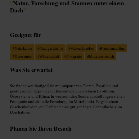
“
Natur, Forschung und Staunen unter einem
Dach
”
Geeignet für
#
Naturkunde
#
Naturgeschichte
#
MuseenLondon
#
Familienausflug
#
Dinosaurier
#
Wissenschaft
#
Fotografie
#
Museumsbesuch
Was Sie erwartet
Sie finden weitläufige Säle mit präparierten Tieren, Fossilien und
geologischen Exponaten. Themenbereiche erklären Evolution,
Ökosysteme und Klima. In wechselnden Sonderausstellungen stehen
Fotografie und aktuelle Forschung im Mittelpunkt. Es gibt einen
Geschenkeladen, ein Café und eine gut gepflegte Gartenfläche zum
Durchatmen.
Planen Sie Ihren Besuch