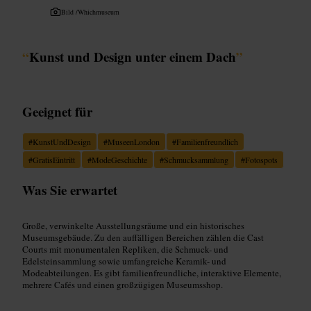
Bild /
Whichmuseum
“
Kunst und Design unter einem Dach
”
Geeignet für
#
KunstUndDesign
#
MuseenLondon
#
Familienfreundlich
#
GratisEintritt
#
ModeGeschichte
#
Schmucksammlung
#
Fotospots
Was Sie erwartet
Große, verwinkelte Ausstellungsräume und ein historisches
Museumsgebäude. Zu den auffälligen Bereichen zählen die Cast
Courts mit monumentalen Repliken, die Schmuck- und
Edelsteinsammlung sowie umfangreiche Keramik- und
Modeabteilungen. Es gibt familienfreundliche, interaktive Elemente,
mehrere Cafés und einen großzügigen Museumsshop.