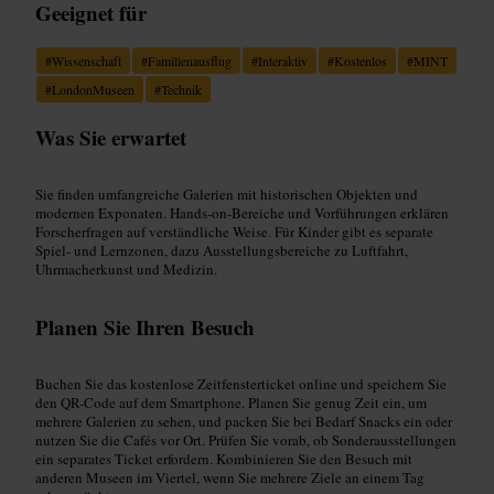
Geeignet für
#
Wissenschaft
#
Familienausflug
#
Interaktiv
#
Kostenlos
#
MINT
#
LondonMuseen
#
Technik
Was Sie erwartet
Sie finden umfangreiche Galerien mit historischen Objekten und
modernen Exponaten. Hands-on-Bereiche und Vorführungen erklären
Forscherfragen auf verständliche Weise. Für Kinder gibt es separate
Spiel- und Lernzonen, dazu Ausstellungsbereiche zu Luftfahrt,
Uhrmacherkunst und Medizin.
Planen Sie Ihren Besuch
Buchen Sie das kostenlose Zeitfensterticket online und speichern Sie
den QR-Code auf dem Smartphone. Planen Sie genug Zeit ein, um
mehrere Galerien zu sehen, und packen Sie bei Bedarf Snacks ein oder
nutzen Sie die Cafés vor Ort. Prüfen Sie vorab, ob Sonderausstellungen
ein separates Ticket erfordern. Kombinieren Sie den Besuch mit
anderen Museen im Viertel, wenn Sie mehrere Ziele an einem Tag