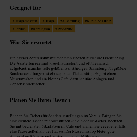
Geeignet für
#
Designmuseum
#
Design
#
Ausstellung
#
KunstundKultur
#
London
#
Kensington
#
Typografie
Was Sie erwartet
Ein offener Zentralraum mit mehreren Ebenen bildet die Orientierung.
Die Ausstellungen sind visuell ausgefeilt und oft thematisch
aufgebaut, manche Teile gehören zur ständigen Sammlung, für größere
Sonderausstellungen ist ein separates Ticket nötig. Es gibt einen
Museumsshop und ein kleines Café, dazu sanitäre Anlagen und
Gepäckschließfächer.
Planen Sie Ihren Besuch
Buchen Sie Tickets für Sonderausstellungen im Voraus. Bringen Sie
eine kleinere Tasche mit oder nutzen Sie die Schließfächer. Rechnen
Sie mit begrenzten Sitzplätzen im Café und planen Sie gegebenenfalls
eine Pause außerhalb des Hauses. Der Museumsshop bietet gute
Auswahl an Büchern und Postern, ideal als Mitbringsel.