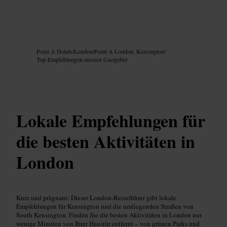
Bild /
Google AI
Point A Hotels
/
London
/
Point A London, Kensington
/
Top-Empfehlungen unserer Gastgeber
Lokale Empfehlungen für
die besten Aktivitäten in
London
Kurz und prägnant: Dieser London-Reiseführer gibt lokale
Empfehlungen für Kensington und die umliegenden Straßen von
South Kensington. Finden Sie die besten Aktivitäten in London nur
wenige Minuten von Ihrer Haustür entfernt – von grünen Parks und