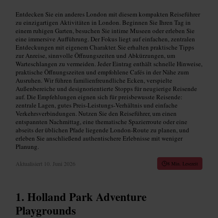
Entdecken Sie ein anderes London mit diesem kompakten Reiseführer
zu einzigartigen Aktivitäten in London. Beginnen Sie Ihren Tag in
einem ruhigen Garten, besuchen Sie intime Museen oder erleben Sie
eine immersive Aufführung. Der Fokus liegt auf einfachen, zentralen
Entdeckungen mit eigenem Charakter. Sie erhalten praktische Tipps
zur Anreise, sinnvolle Öffnungszeiten und Abkürzungen, um
Warteschlangen zu vermeiden. Jeder Eintrag enthält schnelle Hinweise,
praktische Öffnungszeiten und empfohlene Cafés in der Nähe zum
Ausruhen. Wir führen familienfreundliche Ecken, verspielte
Außenbereiche und designorientierte Stopps für neugierige Reisende
auf. Die Empfehlungen eignen sich für preisbewusste Reisende:
zentrale Lagen, gutes Preis‑Leistungs‑Verhältnis und einfache
Verkehrsverbindungen. Nutzen Sie den Reiseführer, um einen
entspannten Nachmittag, eine thematische Spazierroute oder eine
abseits der üblichen Pfade liegende London‑Route zu planen, und
erleben Sie anschließend authentischere Erlebnisse mit weniger
Planung.
Aktualisiert
10. Juni 2026
8 Min. Lesezeit
Holland Park Adventure
Playgrounds