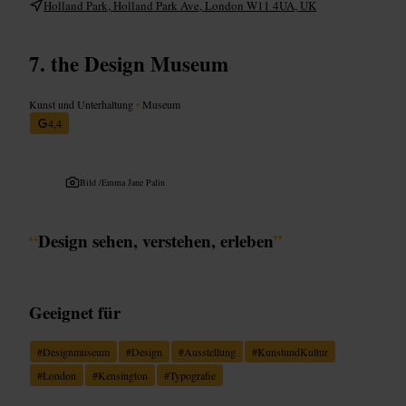
Holland Park, Holland Park Ave, London W11 4UA, UK
the Design Museum
Kunst und Unterhaltung
•
Museum
4,4
Bild /
Emma Jane Palin
“
Design sehen, verstehen, erleben
”
Geeignet für
#
Designmuseum
#
Design
#
Ausstellung
#
KunstundKultur
#
London
#
Kensington
#
Typografie