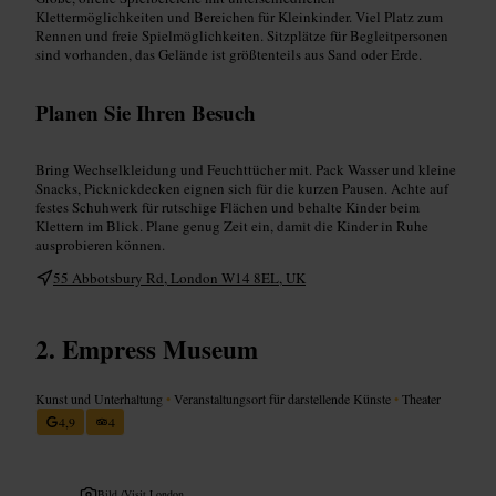
Klettermöglichkeiten und Bereichen für Kleinkinder. Viel Platz zum
Rennen und freie Spielmöglichkeiten. Sitzplätze für Begleitpersonen
sind vorhanden, das Gelände ist größtenteils aus Sand oder Erde.
Planen Sie Ihren Besuch
Bring Wechselkleidung und Feuchttücher mit. Pack Wasser und kleine
Snacks, Picknickdecken eignen sich für die kurzen Pausen. Achte auf
festes Schuhwerk für rutschige Flächen und behalte Kinder beim
Klettern im Blick. Plane genug Zeit ein, damit die Kinder in Ruhe
ausprobieren können.
55 Abbotsbury Rd, London W14 8EL, UK
Empress Museum
Kunst und Unterhaltung
•
Veranstaltungsort für darstellende Künste
•
Theater
4,9
4
Bild /
Visit London