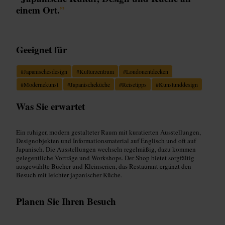
einem Ort.
”
Geeignet für
#
Japanischesdesign
#
Kulturzentrum
#
Londonentdecken
#
Modernekunst
#
Japanischeküche
#
Reisetipps
#
Kunstunddesign
Was Sie erwartet
Ein ruhiger, modern gestalteter Raum mit kuratierten Ausstellungen,
Designobjekten und Informationsmaterial auf Englisch und oft auf
Japanisch. Die Ausstellungen wechseln regelmäßig, dazu kommen
gelegentliche Vorträge und Workshops. Der Shop bietet sorgfältig
ausgewählte Bücher und Kleinserien, das Restaurant ergänzt den
Besuch mit leichter japanischer Küche.
Planen Sie Ihren Besuch