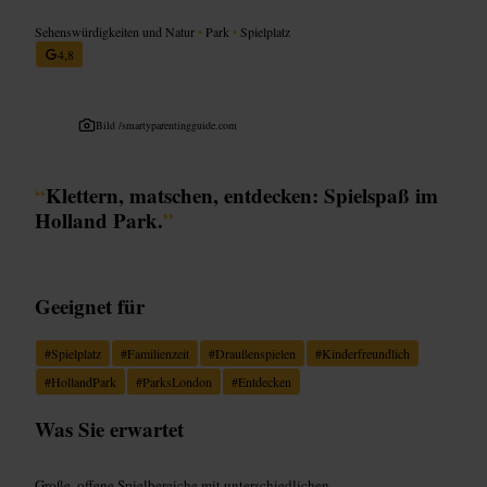
Sehenswürdigkeiten und Natur
•
Park
•
Spielplatz
4,8
Bild /
smartyparentingguide.com
“
Klettern, matschen, entdecken: Spielspaß im
Holland Park.
”
Geeignet für
#
Spielplatz
#
Familienzeit
#
Draußenspielen
#
Kinderfreundlich
#
HollandPark
#
ParksLondon
#
Entdecken
Was Sie erwartet
Große, offene Spielbereiche mit unterschiedlichen