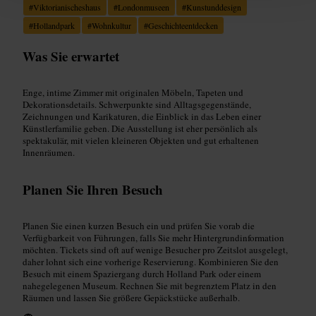
#
Viktorianischeshaus
#
Londonmuseen
#
Kunstunddesign
#
Hollandpark
#
Wohnkultur
#
Geschichteentdecken
Was Sie erwartet
Enge, intime Zimmer mit originalen Möbeln, Tapeten und
Dekorationsdetails. Schwerpunkte sind Alltagsgegenstände,
Zeichnungen und Karikaturen, die Einblick in das Leben einer
Künstlerfamilie geben. Die Ausstellung ist eher persönlich als
spektakulär, mit vielen kleineren Objekten und gut erhaltenen
Innenräumen.
Planen Sie Ihren Besuch
Planen Sie einen kurzen Besuch ein und prüfen Sie vorab die
Verfügbarkeit von Führungen, falls Sie mehr Hintergrundinformation
möchten. Tickets sind oft auf wenige Besucher pro Zeitslot ausgelegt,
daher lohnt sich eine vorherige Reservierung. Kombinieren Sie den
Besuch mit einem Spaziergang durch Holland Park oder einem
nahegelegenen Museum. Rechnen Sie mit begrenztem Platz in den
Räumen und lassen Sie größere Gepäckstücke außerhalb.