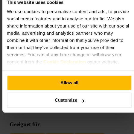
genaues Betrachten der Details ein.
This website uses cookies
http://www.rbkc.gov.uk/museums
We use cookies to personalise content and ads, to provide
12 Holland Park Rd, London W14 8LZ, UK
social media features and to analyse our traffic. We also
share information about your use of our site with our social
Sambourne House
media, advertising and analytics partners who may
combine it with other information that you’ve provided to
them or that they’ve collected from your use of their
Kunst und Unterhaltung
•
Museum
services. You can at any time change or withdraw your
4,6
4,5
consent from the
Cookie Declaration
on our website.
Bild /
DOUK
Allow all
“
Viktorianische Wohnkultur in kleinen,
sorgfältig erhaltenen Räumen.
”
Customize
Geeignet für