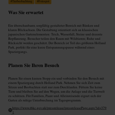
#
Tierbeobachtung
#
Fotospot
Was Sie erwartet
Ein überschaubarer, sorgfältig gestalteter Bereich mit Bänken und
klaren Blickachsen. Die Gestaltung orientiert sich an klassischen
japanischen Gartenelementen: Teich, Wasserfall, Steine und dezente
Bepflanzung. Besucher teilen den Raum mit Wildtieren; Ruhe und
Rücksicht werden geschätzt. Der Bereich ist Teil des größeren Holland
Park, perfekt für eine kurze Entspannungspause während eines
Spaziergangs.
Planen Sie Ihren Besuch
Planen Sie einen kurzen Stopp ein und verbinden Sie den Besuch mit
einem Spaziergang durch Holland Park. Nehmen Sie sich Zeit zum
Sitzen und Beobachten statt nur zum Durchlaufen. Füttern Sie keine
Tiere und bleiben Sie auf den Wegen, um die Anlage und die Tierwelt
zu schützen. Für Familien, Paare und Alleinreisende eignet sich der
Garten als ruhige Unterbrechung im Tagesprogramm.
https://www.rbkc.gov.uk/pressrelease/pressreleasePage.aspx?id=379
1