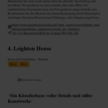
Informieren Sie sich vorab online über die aktuelle Ausstellung und
das Menü. Fotografieren ist meist erlaubt, aber ohne Blitz; bei
empfindlichen Exponaten kann das Fotografieren eingeschränkt sein.
Kombinieren Sie den Besuch mit einem Spaziergang durch Kensington
und fragen Sie beim Personal nach Führungs- oder Gruppenangeboten.
https://www.japanhouselondon.uk/?utm_source=google&utm_med
ium=organic&utm_campaign=google_my_business
101-111 Kensington High St, London W8 5SA, UK
Leighton House
Kunst und Unterhaltung
•
Museum
4,6
4,5
Bild /
Secret London
“
Ein Künstlerhaus voller Details und stiller
Kunstwerke
”