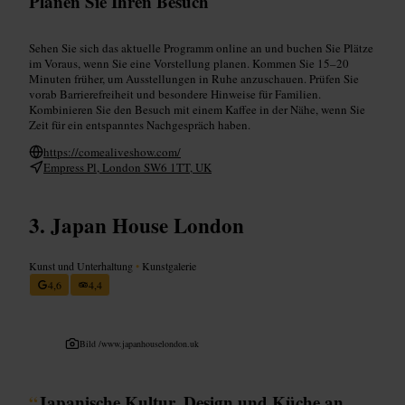
Planen Sie Ihren Besuch
Sehen Sie sich das aktuelle Programm online an und buchen Sie Plätze
im Voraus, wenn Sie eine Vorstellung planen. Kommen Sie 15–20
Minuten früher, um Ausstellungen in Ruhe anzuschauen. Prüfen Sie
vorab Barrierefreiheit und besondere Hinweise für Familien.
Kombinieren Sie den Besuch mit einem Kaffee in der Nähe, wenn Sie
Zeit für ein entspanntes Nachgespräch haben.
https://comealiveshow.com/
Empress Pl, London SW6 1TT, UK
Japan House London
Kunst und Unterhaltung
•
Kunstgalerie
4,6
4,4
Bild /
www.japanhouselondon.uk
“
Japanische Kultur, Design und Küche an