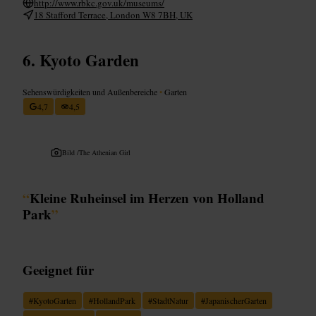
http://www.rbkc.gov.uk/museums/
18 Stafford Terrace, London W8 7BH, UK
Kyoto Garden
Sehenswürdigkeiten und Außenbereiche
•
Garten
4,7
4,5
Bild /
The Athenian Girl
“
Kleine Ruheinsel im Herzen von Holland
Park
”
Geeignet für
#
KyotoGarten
#
HollandPark
#
StadtNatur
#
JapanischerGarten