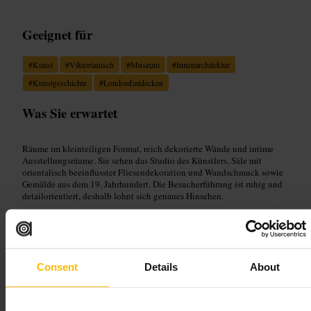
Geeignet für
#
Kunst
#
Viktorianisch
#
Museum
#
Innenarchitektur
#
Kunstgeschichte
#
LondonEntdecken
Was Sie erwartet
Räume im kleinteiligen Format, reich dekorierte Wände und intime
Ausstellungsräume. Sie sehen das Studio des Künstlers, Säle mit
orientalisch beeinflusster Fliesendekoration und Wandschmuck sowie
Gemälde aus dem 19. Jahrhundert. Die Besucherführung ist ruhig und
detailorientiert, deshalb lohnt sich genaues Hinsehen.
Planen Sie Ihren Besuch
Consent
Details
About
Kaufen Sie Tickets nach Möglichkeit online, um Wartezeiten zu
vermeiden. Tragen Sie bequeme Schuhe, die Wege sind eng und es gibt
Treppen. Fragen Sie beim Personal nach Barrierefreiheit oder
speziellen Führungen, wenn Sie Hilfe brauchen. Planen Sie Zeit für