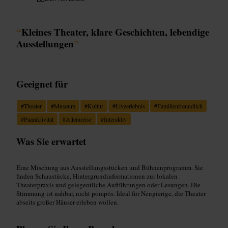
“
Kleines Theater, klare Geschichten, lebendige
Ausstellungen
”
Geeignet für
#
Theater
#
Museum
#
Kultur
#
Liveerlebnis
#
Familienfreundlich
#
Paaraktivität
#
Alleinreise
#
Interaktiv
Was Sie erwartet
Eine Mischung aus Ausstellungsstücken und Bühnenprogramm. Sie
finden Schaustücke, Hintergrundinformationen zur lokalen
Theaterpraxis und gelegentliche Aufführungen oder Lesungen. Die
Stimmung ist nahbar, nicht pompös. Ideal für Neugierige, die Theater
abseits großer Häuser erleben wollen.