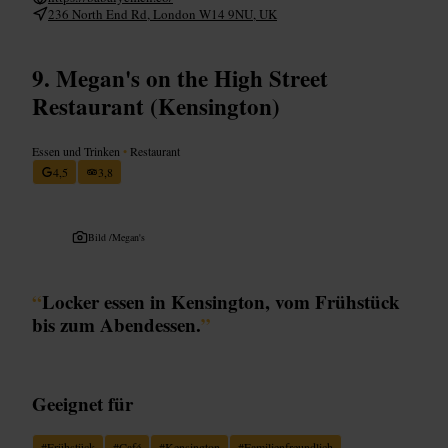
236 North End Rd, London W14 9NU, UK
Megan's on the High Street
Restaurant (Kensington)
Essen und Trinken
•
Restaurant
4,5
3,8
Bild /
Megan's
“
Locker essen in Kensington, vom Frühstück
bis zum Abendessen.
”
Geeignet für
#
Frühstück
#
Café
#
Kensington
#
Familienfreundlich