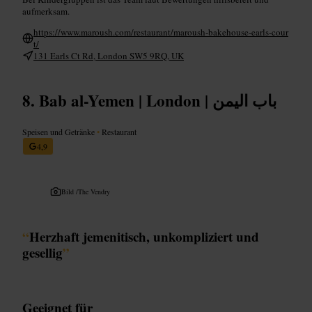
aufmerksam.
https://www.maroush.com/restaurant/maroush-bakehouse-earls-cour
t/
131 Earls Ct Rd, London SW5 9RQ, UK
Bab al-Yemen | London | باب اليمن
Speisen und Getränke
•
Restaurant
4,9
Bild /
The Vendry
“
Herzhaft jemenitisch, unkompliziert und
gesellig
”
Geeignet für