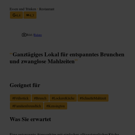
Essen und Trinken
•
Restaurant
4,4
4,3
Bild /
Balans
“
Ganztägiges Lokal für entspanntes Brunchen
und zwanglose Mahlzeiten
”
Geeignet für
#
Frühstück
#
Brunch
#
LockereKüche
#
SchnelleMahlzeit
#
Familienfreundlich
#
Kensington
Was Sie erwartet
Eine entspannte Atmosphäre mit einfacher, alltagstauglicher Küche.