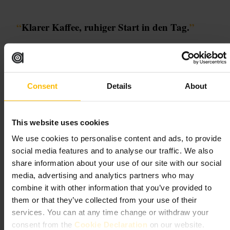
“
Klarer Kaffee, ruhiger Start in den Tag.
”
Geeignet für
Consent
Details
About
#
Kaffee
#
Brunch
#
Frühstück
#
WestKensington
#
CaféAlltag
#
Kaffeekultur
This website uses cookies
Was Sie erwartet
We use cookies to personalise content and ads, to provide
social media features and to analyse our traffic. We also
Sie finden hier sorgfältig zubereiteten Kaffee, frisches Gebäck und
saisonal wechselnde Brunch‑Kombinationen. Die Atmosphäre ist
share information about your use of our site with our social
entspannt und unprätentiös. Sitzplätze sind eine Mischung aus
media, advertising and analytics partners who may
Tischen und Fenstersitzen, ideal zum Lesen, Arbeiten oder Plaudern.
Freundliches Personal sorgt für eine unaufgeregte, unkomplizierte
combine it with other information that you’ve provided to
Bedienung.
them or that they’ve collected from your use of their
services. You can at any time change or withdraw your
Planen Sie Ihren Besuch
consent from the
Cookie Declaration
on our website.