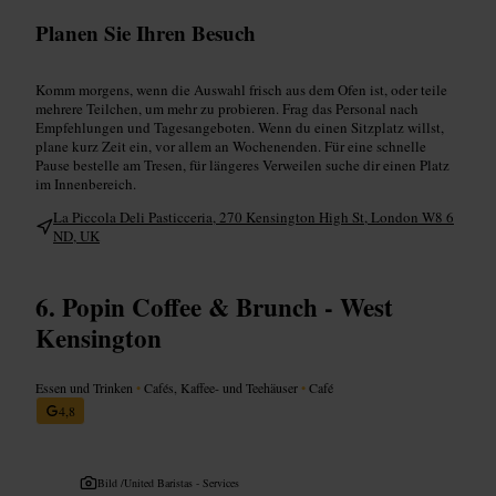
Planen Sie Ihren Besuch
Komm morgens, wenn die Auswahl frisch aus dem Ofen ist, oder teile
mehrere Teilchen, um mehr zu probieren. Frag das Personal nach
Empfehlungen und Tagesangeboten. Wenn du einen Sitzplatz willst,
plane kurz Zeit ein, vor allem an Wochenenden. Für eine schnelle
Pause bestelle am Tresen, für längeres Verweilen suche dir einen Platz
im Innenbereich.
La Piccola Deli Pasticceria, 270 Kensington High St, London W8 6
ND, UK
Popin Coffee & Brunch - West
Kensington
Essen und Trinken
•
Cafés, Kaffee- und Teehäuser
•
Café
4,8
Bild /
United Baristas - Services