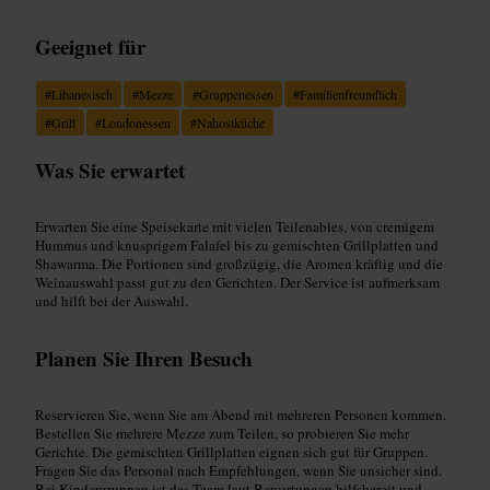
Geeignet für
#
Libanesisch
#
Mezze
#
Gruppenessen
#
Familienfreundlich
#
Grill
#
Londonessen
#
Nahostküche
Was Sie erwartet
Erwarten Sie eine Speisekarte mit vielen Teilenables, von cremigem
Hummus und knusprigem Falafel bis zu gemischten Grillplatten und
Shawarma. Die Portionen sind großzügig, die Aromen kräftig und die
Weinauswahl passt gut zu den Gerichten. Der Service ist aufmerksam
und hilft bei der Auswahl.
Planen Sie Ihren Besuch
Reservieren Sie, wenn Sie am Abend mit mehreren Personen kommen.
Bestellen Sie mehrere Mezze zum Teilen, so probieren Sie mehr
Gerichte. Die gemischten Grillplatten eignen sich gut für Gruppen.
Fragen Sie das Personal nach Empfehlungen, wenn Sie unsicher sind.
Bei Kindergruppen ist das Team laut Bewertungen hilfsbereit und