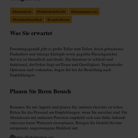
#
Jemenitisch
#
NahöstlicheKüche
#
Zusammenessen
#
Familienfreundlich
#
LondonEssen
Was Sie erwartet
Erwartungsgemäß gibt es große Teller zum Teilen, frisch gebackenes
Fladenbrot und würzige Eintöpfe sowie gegrillte Fleischgerichte.
Service ist freundlich und direkt. Das Interieur ist schlicht und
funktional, der Fokus liegt auf Essen und Geselligkeit. Vegetarische
Optionen sind vorhanden, fragen Sie bei der Bestellung nach
Empfehlungen.
Planen Sie Ihren Besuch
Kommen Sie mit Appetit und planen Sie, mehrere Gerichte zu teilen.
Bitten Sie das Personal um Empfehlungen, wenn Sie unsicher sind. Für
Abendessen mit mehreren Personen empfiehlt sich eine frühe Ankunft
oder eine kurze Wartezeit einzuplanen. Bringen Sie Geduld für eine
entspannte, ungezwungene Mahlzeit mit.
https://babalyemen.co/