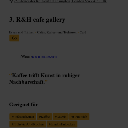
25 Gloucester Rd, South Kensington, London SW7 4PL, UK
R&H cafe gallery
Essen und Trinken
•
Cafés, Kaffee- und Teehäuser
•
Café
5
Bild /
R & H (est.Feb2014)
“
Kaffee trifft Kunst in ruhiger
Nachbarschaft.
”
Geeignet für
#
CaféUndKunst
#
Kaffee
#
Galerie
#
Gemütlich
#
FrühstückUndKuchen
#
LondonEntdecken