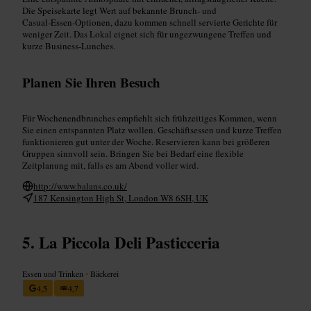
Die Speisekarte legt Wert auf bekannte Brunch- und
Casual‑Essen‑Optionen, dazu kommen schnell servierte Gerichte für
weniger Zeit. Das Lokal eignet sich für ungezwungene Treffen und
kurze Business-Lunches.
Planen Sie Ihren Besuch
Für Wochenendbrunches empfiehlt sich frühzeitiges Kommen, wenn
Sie einen entspannten Platz wollen. Geschäftsessen und kurze Treffen
funktionieren gut unter der Woche. Reservieren kann bei größeren
Gruppen sinnvoll sein. Bringen Sie bei Bedarf eine flexible
Zeitplanung mit, falls es am Abend voller wird.
http://www.balans.co.uk/
187 Kensington High St, London W8 6SH, UK
La Piccola Deli Pasticceria
Essen und Trinken
•
Bäckerei
4,5
4,7