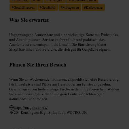
#
Geschäftsessen
#
Gemütlich
#
Mittagessen
#
Kaffeepause
Was Sie erwartet
Ungezwungene Atmosphäre und eine vielseitige Karte mit Frühstücks‑
und Abendoptionen. Service ist freundlich und praktisch, das
Ambiente ist eher entspannt als formell. Die Einrichtung bietet
Sitzplätze innen und Bereiche, die sich gut für Gespräche eignen.
Planen Sie Ihren Besuch
Wenn Sie an Wochenenden kommen, empfiehlt sich eine Reservierung.
Für Einzelgäste sind Plätze am Tresen oder am Fenster angenehm.
Geschäftsgruppen finden ruhige Tische in den Innenbereichen. Wählen
Sie einen Fensterplatz, wenn Sie gern Leute beobachten oder
natürliches Licht mögen.
https://megans.co.uk/
204 Kensington High St, London W8 7RG, UK