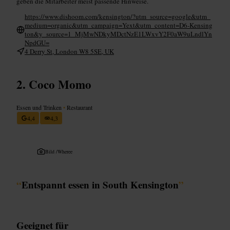
geben die Mitarbeiter meist passende Hinweise.
https://www.dishoom.com/kensington/?utm_source=google&utm_
medium=organic&utm_campaign=Yext&utm_content=D6-Kensing
ton&y_source=1_MjMwNDkyMDctNzE1LWxvY2F0aW9uLndlYn
NpdGU=
4 Derry St, London W8 5SE, UK
Coco Momo
Essen und Trinken
•
Restaurant
4,4
4,3
Bild /
Wheree
“
Entspannt essen in South Kensington
”
Geeignet für