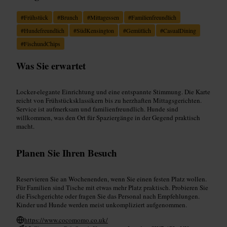
#
Frühstück
#
Brunch
#
Mittagessen
#
Familienfreundlich
#
Hundefreundlich
#
SüdKensington
#
Gemütlich
#
CasualDining
#
FischundChips
Was Sie erwartet
Locker-elegante Einrichtung und eine entspannte Stimmung. Die Karte
reicht von Frühstücksklassikern bis zu herzhaften Mittagsgerichten.
Service ist aufmerksam und familienfreundlich. Hunde sind
willkommen, was den Ort für Spaziergänge in der Gegend praktisch
macht.
Planen Sie Ihren Besuch
Reservieren Sie an Wochenenden, wenn Sie einen festen Platz wollen.
Für Familien sind Tische mit etwas mehr Platz praktisch. Probieren Sie
die Fischgerichte oder fragen Sie das Personal nach Empfehlungen.
Kinder und Hunde werden meist unkompliziert aufgenommen.
https://www.cocomomo.co.uk/