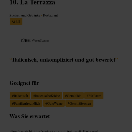
La Terrazza
Speisen und Getränke
•
Restaurant
4,8
Bild /
VenueScanner
“
Italienisch, unkompliziert und gut bewertet
”
Geeignet für
#
Italienisch
#
ItalienischeKüche
#
Gemütlich
#
FürPaare
#
Familienfreundlich
#
GuteWeine
#
Geschäftsessen
Was Sie erwartet
Eine übersichtliche Speisekarte mit Antipasti, Pasta und