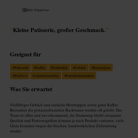
Bild /
Tripadvisor
“
Kleine Patisserie, großer Geschmack.
”
Geeignet für
#
Patisserie
#
Kaffee
#
Frühstück
#
Gebäck
#
Kensington
#
FürZwei
#
AlleineGenießen
#
Familienfreundlich
Was Sie erwartet
Vielfältiges Gebäck und einfache Herzhappen sowie guter Kaffee.
Besonders die pistazienbasierten Backwaren werden oft gelobt. Das
Team ist offen und zuvorkommend, die Stimmung bleibt entspannt.
Qualität und Portionsgrößen können je nach Produkt variieren, viele
Gäste kommen wegen der frischen, handwerklichen Zubereitung
wieder.