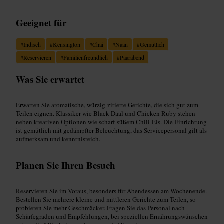
Geeignet für
#
Indisch
#
Kensington
#
Chai
#
Naan
#
Gemütlich
#
Reservieren
#
Familienfreundlich
#
Paarabend
Was Sie erwartet
Erwarten Sie aromatische, würzig-zitierte Gerichte, die sich gut zum
Teilen eignen. Klassiker wie Black Daal und Chicken Ruby stehen
neben kreativen Optionen wie scharf-süßem Chili-Eis. Die Einrichtung
ist gemütlich mit gedämpfter Beleuchtung, das Servicepersonal gilt als
aufmerksam und kenntnisreich.
Planen Sie Ihren Besuch
Reservieren Sie im Voraus, besonders für Abendessen am Wochenende.
Bestellen Sie mehrere kleine und mittleren Gerichte zum Teilen, so
probieren Sie mehr Geschmäcker. Fragen Sie das Personal nach
Schärfegraden und Empfehlungen, bei speziellen Ernährungswünschen