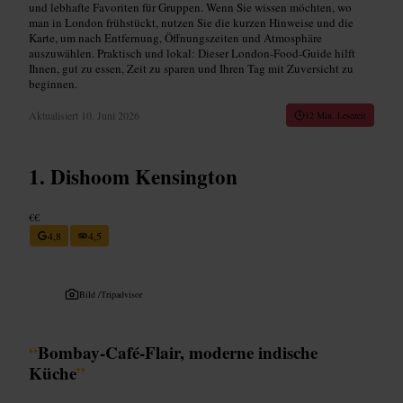
und lebhafte Favoriten für Gruppen. Wenn Sie wissen möchten, wo
man in London frühstückt, nutzen Sie die kurzen Hinweise und die
Karte, um nach Entfernung, Öffnungszeiten und Atmosphäre
auszuwählen. Praktisch und lokal: Dieser London-Food-Guide hilft
Ihnen, gut zu essen, Zeit zu sparen und Ihren Tag mit Zuversicht zu
beginnen.
Aktualisiert
10. Juni 2026
12 Min. Lesezeit
Dishoom Kensington
€€
4,8
4,5
Bild /
Tripadvisor
“
Bombay‑Café-Flair, moderne indische
Küche
”