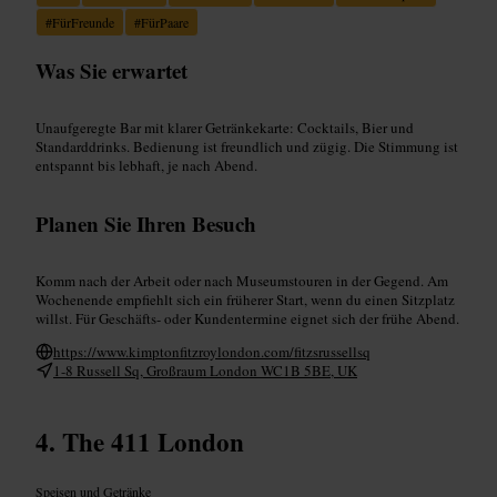
#
FürFreunde
#
FürPaare
Was Sie erwartet
Unaufgeregte Bar mit klarer Getränkekarte: Cocktails, Bier und
Standarddrinks. Bedienung ist freundlich und zügig. Die Stimmung ist
entspannt bis lebhaft, je nach Abend.
Planen Sie Ihren Besuch
Komm nach der Arbeit oder nach Museumstouren in der Gegend. Am
Wochenende empfiehlt sich ein früherer Start, wenn du einen Sitzplatz
willst. Für Geschäfts- oder Kundentermine eignet sich der frühe Abend.
https://www.kimptonfitzroylondon.com/fitzsrussellsq
1-8 Russell Sq, Großraum London WC1B 5BE, UK
The 411 London
Speisen und Getränke