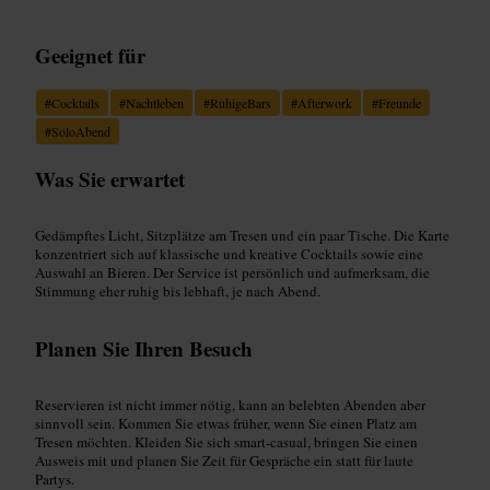
Geeignet für
#
Cocktails
#
Nachtleben
#
RuhigeBars
#
Afterwork
#
Freunde
#
SoloAbend
Was Sie erwartet
Gedämpftes Licht, Sitzplätze am Tresen und ein paar Tische. Die Karte
konzentriert sich auf klassische und kreative Cocktails sowie eine
Auswahl an Bieren. Der Service ist persönlich und aufmerksam, die
Stimmung eher ruhig bis lebhaft, je nach Abend.
Planen Sie Ihren Besuch
Reservieren ist nicht immer nötig, kann an belebten Abenden aber
sinnvoll sein. Kommen Sie etwas früher, wenn Sie einen Platz am
Tresen möchten. Kleiden Sie sich smart-casual, bringen Sie einen
Ausweis mit und planen Sie Zeit für Gespräche ein statt für laute
Partys.