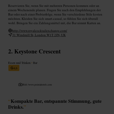
Reservieren Sie, wenn Sie mit mehreren Personen kommen oder an
einem Wochenende planen. Fragen Sie nach den Empfehlungen der
Bar oder nach einer Probierfolge, wenn Sie verschiedene Stile kosten
möchten. Kleiden Sie sich smart-casual, so fühlen Sie sich überall
wohl. Bringen Sie ein Zahlungsmittel mit, die Bar nimmt Karten an.
http://www.royalcocktailexchange.com/
31 Windmill St, London W1T 2JN, UK
Keystone Crescent
Essen und Trinken
•
Bar
4,6
Bild /
www.pointahotels.com
“
Kompakte Bar, entspannte Stimmung, gute
Drinks.
”