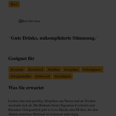
4,7
Bild /
Hire Space
“
Gute Drinks, unkomplizierte Stimmung.
”
Geeignet für
#
Cocktails
#
LiveMusik
#
Stadtbar
#
Ausgehen
#
Abendgenuss
#
Gruppentreffen
#
Afterwork
#
Geselligkeit
Was Sie erwartet
Locker, laut und gesellig. Sitzplätze am Tresen und an Tischen
wechseln sich ab. Die Barkarte bietet Signature-Cocktails und
Klassiker. Gelegentlich gibt es Live-Musik oder DJ-Sets, die den
Abend antreiben. Personal ist routiniert und zügig.