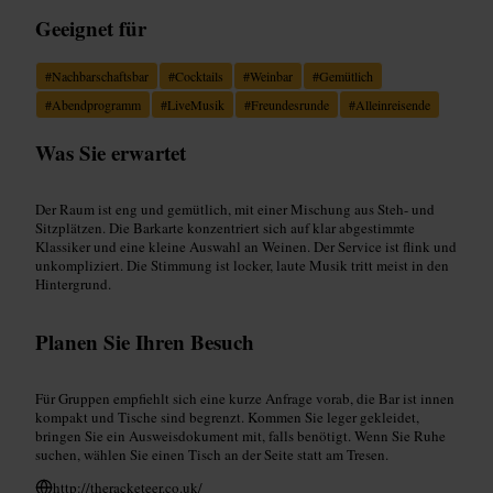
Geeignet für
#
Nachbarschaftsbar
#
Cocktails
#
Weinbar
#
Gemütlich
#
Abendprogramm
#
LiveMusik
#
Freundesrunde
#
Alleinreisende
Was Sie erwartet
Der Raum ist eng und gemütlich, mit einer Mischung aus Steh- und
Sitzplätzen. Die Barkarte konzentriert sich auf klar abgestimmte
Klassiker und eine kleine Auswahl an Weinen. Der Service ist flink und
unkompliziert. Die Stimmung ist locker, laute Musik tritt meist in den
Hintergrund.
Planen Sie Ihren Besuch
Für Gruppen empfiehlt sich eine kurze Anfrage vorab, die Bar ist innen
kompakt und Tische sind begrenzt. Kommen Sie leger gekleidet,
bringen Sie ein Ausweisdokument mit, falls benötigt. Wenn Sie Ruhe
suchen, wählen Sie einen Tisch an der Seite statt am Tresen.
http://theracketeer.co.uk/