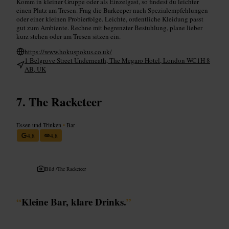
Komm in kleiner Gruppe oder als Einzelgast, so findest du leichter
einen Platz am Tresen. Frag die Barkeeper nach Spezialempfehlungen
oder einer kleinen Probierfolge. Leichte, ordentliche Kleidung passt
gut zum Ambiente. Rechne mit begrenzter Bestuhlung, plane lieber
kurz stehen oder am Tresen sitzen ein.
https://www.hokuspokus.co.uk/
1 Belgrove Street Underneath, The Megaro Hotel, London WC1H 8
AB, UK
The Racketeer
Essen und Trinken
•
Bar
4,8
4,8
Bild /
The Racketeer
“
Kleine Bar, klare Drinks.
”