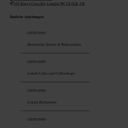
105 King's Cross Rd, London WC1X 9LR, UK
Ähnliche Anleitungen
LEITFADEN
Historische Stätten & Wahrzeichen
LEITFADEN
Lokale Cafés und Coffeeshops
LEITFADEN
Lokale Bäckereien
LEITFADEN