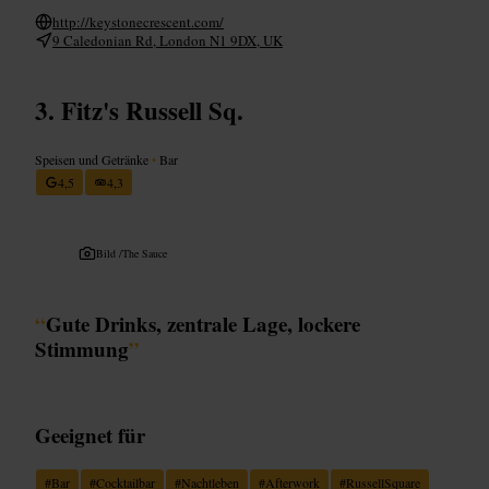
http://keystonecrescent.com/
9 Caledonian Rd, London N1 9DX, UK
Fitz's Russell Sq.
Speisen und Getränke
•
Bar
4,5
4,3
Bild /
The Sauce
“
Gute Drinks, zentrale Lage, lockere
Stimmung
”
Geeignet für
#
Bar
#
Cocktailbar
#
Nachtleben
#
Afterwork
#
RussellSquare