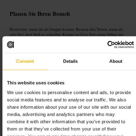
Planen Sie Ihren Besuch
Reserviere, wenn ihr als Gruppe kommt. Besetze den Tresen, wenn du
solo bist, dort läuft es schneller. Komm vor Live-Sets etwas früher, um
einen Platz zu sichern. Zieh bequemes Outfit an, die Stimmung ist
zwanglos.
https://the411london.co.uk/
411 St John St, London EC1V 4AB, UK
Consent
Details
About
The Top Hat Bar & Restaurant
This website uses cookies
(Monopoly Lifesized) - Tottenham
We use cookies to personalise content and ads, to provide
Court Road
social media features and to analyse our traffic. We also
share information about your use of our site with our social
Essen und Trinken
•
Restaurant
media, advertising and analytics partners who may
4,4
combine it with other information that you’ve provided to
them or that they’ve collected from your use of their
Bild /
VenueScanner