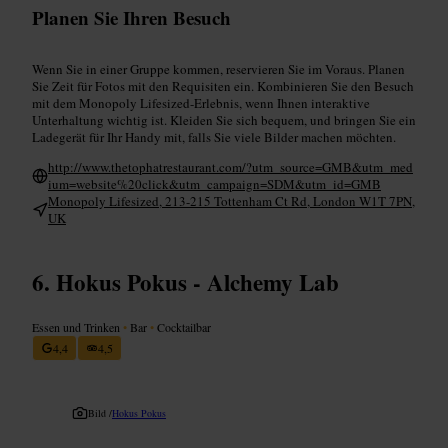
Planen Sie Ihren Besuch
Wenn Sie in einer Gruppe kommen, reservieren Sie im Voraus. Planen
Sie Zeit für Fotos mit den Requisiten ein. Kombinieren Sie den Besuch
mit dem Monopoly Lifesized-Erlebnis, wenn Ihnen interaktive
Unterhaltung wichtig ist. Kleiden Sie sich bequem, und bringen Sie ein
Ladegerät für Ihr Handy mit, falls Sie viele Bilder machen möchten.
http://www.thetophatrestaurant.com/?utm_source=GMB&utm_med
ium=website%20click&utm_campaign=SDM&utm_id=GMB
Monopoly Lifesized, 213-215 Tottenham Ct Rd, London W1T 7PN,
UK
Hokus Pokus - Alchemy Lab
Essen und Trinken
•
Bar
•
Cocktailbar
4,4
4,5
Bild /
Hokus Pokus