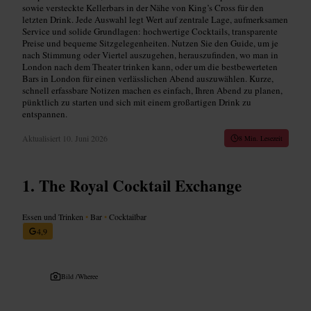
sowie versteckte Kellerbars in der Nähe von King’s Cross für den
letzten Drink. Jede Auswahl legt Wert auf zentrale Lage, aufmerksamen
Service und solide Grundlagen: hochwertige Cocktails, transparente
Preise und bequeme Sitzgelegenheiten. Nutzen Sie den Guide, um je
nach Stimmung oder Viertel auszugehen, herauszufinden, wo man in
London nach dem Theater trinken kann, oder um die bestbewerteten
Bars in London für einen verlässlichen Abend auszuwählen. Kurze,
schnell erfassbare Notizen machen es einfach, Ihren Abend zu planen,
pünktlich zu starten und sich mit einem großartigen Drink zu
entspannen.
Aktualisiert
10. Juni 2026
8 Min. Lesezeit
The Royal Cocktail Exchange
Essen und Trinken
•
Bar
•
Cocktailbar
4,9
Bild /
Wheree