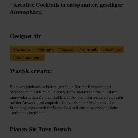
“
Kreative Cocktails in entspannter, geselliger
Atmosphäre.
”
Geeignet für
#
Cocktailbar
#
Mixologie
#
Cocktails
#
Afterwork
#
Geselligkeit
#
Abendunterhaltung
Was Sie erwartet
Eine vergleichsweise kleine, gepflegte Bar mit Bartresen und
Sitzbereichen für kleine Gruppen. Bartender mixen frisch, oft mit
ungewöhnlichen Zutaten und klaren Aromen. Der Service berät gern
bei der Auswahl und empfiehlt Cocktails nach Geschmack. Die
Stimmung eignet sich für Dates, Geschäftsdrinks oder abendliche
Treffen mit Freunden.
Planen Sie Ihren Besuch