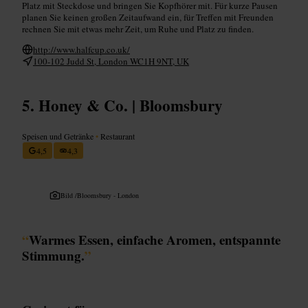
Platz mit Steckdose und bringen Sie Kopfhörer mit. Für kurze Pausen
planen Sie keinen großen Zeitaufwand ein, für Treffen mit Freunden
rechnen Sie mit etwas mehr Zeit, um Ruhe und Platz zu finden.
http://www.halfcup.co.uk/
100-102 Judd St, London WC1H 9NT, UK
Honey & Co. | Bloomsbury
Speisen und Getränke
•
Restaurant
4,5
4,3
Bild /
Bloomsbury - London
“
Warmes Essen, einfache Aromen, entspannte
Stimmung.
”