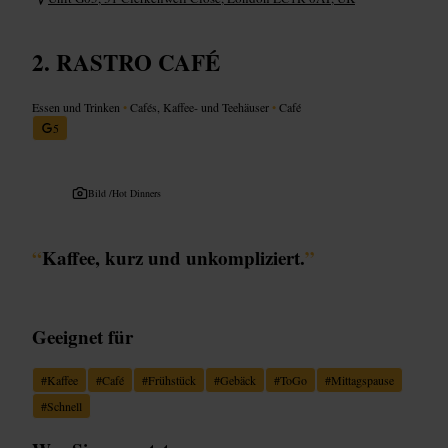
RASTRO CAFÉ
Essen und Trinken
•
Cafés, Kaffee- und Teehäuser
•
Café
5
Bild /
Hot Dinners
“
Kaffee, kurz und unkompliziert.
”
Geeignet für
#
Kaffee
#
Café
#
Frühstück
#
Gebäck
#
ToGo
#
Mittagspause
#
Schnell