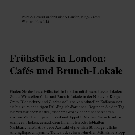
Bild /
Google AI
Point A Hotels
/
London
/
Point A London, Kings Cross
/
Wo man frühstückt
Frühstück in London:
Cafés und Brunch-Lokale
Finden Sie das beste Frühstück in London mit diesem kurzen lokalen
Guide. Wir stellen Cafés und Brunch-Lokale in der Nähe von King's
Cross, Bloomsbury und Clerkenwell vor, von schnellen Kaffeepausen
bis hin zu reichhaltigen Full-English-Portionen. Beginnen Sie den Tag
mit verlässlichem Kaffee, frischem Gebäck oder einer herzhaften
warmen Mahlzeit – je nach Zeit und Appetit. Machen Sie sich auf zu
sonnigen Theken, gemütlichen Innenhöfen oder lebhaften
Nachbarschaftsbistros. Jede Auswahl eignet sich für morgendliche
Alleingänge, entspannte Treffen oder einen schnellen Mitnahme-Stopp