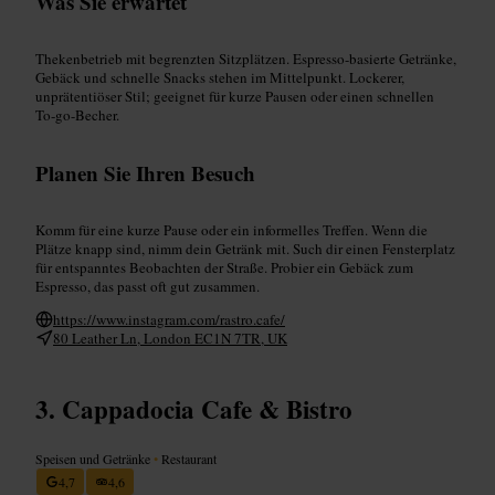
Was Sie erwartet
Thekenbetrieb mit begrenzten Sitzplätzen. Espresso-basierte Getränke,
Gebäck und schnelle Snacks stehen im Mittelpunkt. Lockerer,
unprätentiöser Stil; geeignet für kurze Pausen oder einen schnellen
To‑go-Becher.
Planen Sie Ihren Besuch
Komm für eine kurze Pause oder ein informelles Treffen. Wenn die
Plätze knapp sind, nimm dein Getränk mit. Such dir einen Fensterplatz
für entspanntes Beobachten der Straße. Probier ein Gebäck zum
Espresso, das passt oft gut zusammen.
https://www.instagram.com/rastro.cafe/
80 Leather Ln, London EC1N 7TR, UK
Cappadocia Cafe & Bistro
Speisen und Getränke
•
Restaurant
4,7
4,6