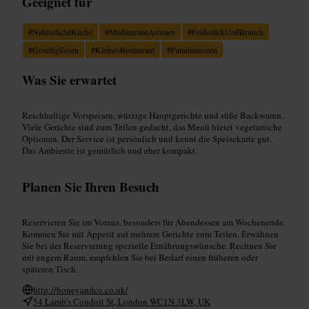
Geeignet für
#
NahöstlicheKüche
#
MediterraneAromen
#
FrühstückUndBrunch
#
GeselligEssen
#
KleinesRestaurant
#
Familienessen
Was Sie erwartet
Reichhaltige Vorspeisen, würzige Hauptgerichte und süße Backwaren.
Viele Gerichte sind zum Teilen gedacht, das Menü bietet vegetarische
Optionen. Der Service ist persönlich und kennt die Speisekarte gut.
Das Ambiente ist gemütlich und eher kompakt.
Planen Sie Ihren Besuch
Reservieren Sie im Voraus, besonders für Abendessen am Wochenende.
Kommen Sie mit Appetit auf mehrere Gerichte zum Teilen. Erwähnen
Sie bei der Reservierung spezielle Ernährungswünsche. Rechnen Sie
mit engem Raum, empfehlen Sie bei Bedarf einen früheren oder
späteren Tisch.
http://honeyandco.co.uk/
54 Lamb's Conduit St, London WC1N 3LW, UK