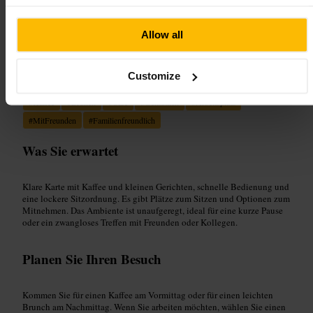
“
Kaffee und leichter Brunch, unkompliziert
mitten in King's Cross.
”
Allow all
Geeignet für
Customize
#
Kaffee
#
Brunch
#
Café
#
Gemütlich
#
Arbeitsplatz
#
MitFreunden
#
Familienfreundlich
Was Sie erwartet
Klare Karte mit Kaffee und kleinen Gerichten, schnelle Bedienung und
eine lockere Sitzordnung. Es gibt Plätze zum Sitzen und Optionen zum
Mitnehmen. Das Ambiente ist unaufgeregt, ideal für eine kurze Pause
oder ein zwangloses Treffen mit Freunden oder Kollegen.
Planen Sie Ihren Besuch
Kommen Sie für einen Kaffee am Vormittag oder für einen leichten
Brunch am Nachmittag. Wenn Sie arbeiten möchten, wählen Sie einen