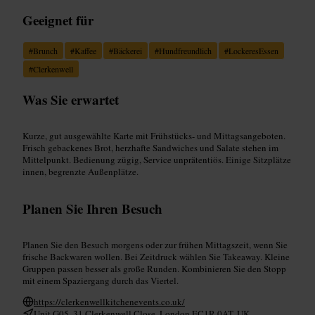
Geeignet für
#
Brunch
#
Kaffee
#
Bäckerei
#
Hundfreundlich
#
LockeresEssen
#
Clerkenwell
Was Sie erwartet
Kurze, gut ausgewählte Karte mit Frühstücks- und Mittagsangeboten.
Frisch gebackenes Brot, herzhafte Sandwiches und Salate stehen im
Mittelpunkt. Bedienung zügig, Service unprätentiös. Einige Sitzplätze
innen, begrenzte Außenplätze.
Planen Sie Ihren Besuch
Planen Sie den Besuch morgens oder zur frühen Mittagszeit, wenn Sie
frische Backwaren wollen. Bei Zeitdruck wählen Sie Takeaway. Kleine
Gruppen passen besser als große Runden. Kombinieren Sie den Stopp
mit einem Spaziergang durch das Viertel.
https://clerkenwellkitchenevents.co.uk/
Unit G05, 31 Clerkenwell Close, London EC1R 0AT, UK