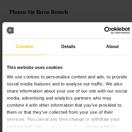
Planen Sie Ihren Besuch
Kommen Sie für einen Sitzplatz am besten vormittags oder kurz nach
dem Mittag, wenn es ruhiger ist. Für Mitnahme wählen Sie die To-go-
Option. Bestellen Sie Kaffee und eine kleine Speise, wenn Sie Zeit
sparen wollen. Bei Gruppen teilen Sie mehrere kleine Gerichte, so
Consent
Details
About
probieren Sie mehr.
293 Grays Inn Rd, London WC1X 8QF, UK
This website uses cookies
HALFCUP KINGS CROSS
We use cookies to personalise content and ads, to provide
social media features and to analyse our traffic. We also
Essen und Trinken
•
Cafés, Kaffee- und Teehäuser
•
Café
share information about your use of our site with our social
4,5
media, advertising and analytics partners who may
combine it with other information that you’ve provided to
them or that they’ve collected from your use of their
Bild /
HALFCUP
services. You can at any time change or withdraw your
consent from the
Cookie Declaration
on our website.