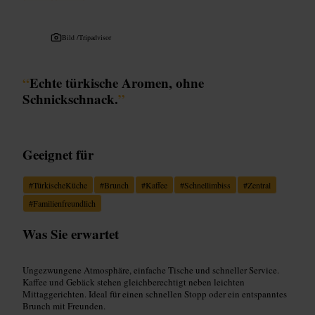
Bild /
Tripadvisor
“
Echte türkische Aromen, ohne
Schnickschnack.
”
Geeignet für
#
TürkischeKüche
#
Brunch
#
Kaffee
#
Schnellimbiss
#
Zentral
#
Familienfreundlich
Was Sie erwartet
Ungezwungene Atmosphäre, einfache Tische und schneller Service.
Kaffee und Gebäck stehen gleichberechtigt neben leichten
Mittaggerichten. Ideal für einen schnellen Stopp oder ein entspanntes
Brunch mit Freunden.