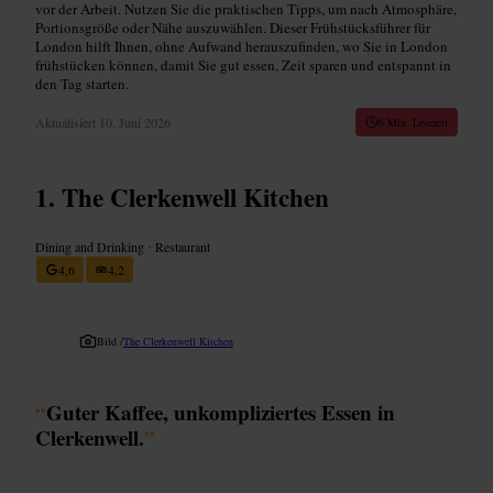
vor der Arbeit. Nutzen Sie die praktischen Tipps, um nach Atmosphäre,
Portionsgröße oder Nähe auszuwählen. Dieser Frühstücksführer für
London hilft Ihnen, ohne Aufwand herauszufinden, wo Sie in London
frühstücken können, damit Sie gut essen, Zeit sparen und entspannt in
den Tag starten.
Aktualisiert
10. Juni 2026
6 Min. Lesezeit
The Clerkenwell Kitchen
Dining and Drinking
•
Restaurant
4,6
4,2
Bild /
The Clerkenwell Kitchen
“
Guter Kaffee, unkompliziertes Essen in
Clerkenwell.
”