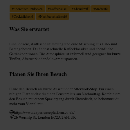
#
ShoreditchEntdecken
#
Kaffeepause
#
Abendtreff
#
Stadtcafé
#
Cocktailabend
#
Nachbarschaftscafé
Was Sie erwartet
Eine lockere, städtische Stimmung und eine Mischung aus Café- und
Barangeboten. Du findest schnelle Kaffeeklassiker und abendliche
Getränkeoptionen. Die Atmosphäre ist informell und geeignet für kurze
Treffen, Afterwork oder Solo-Arbeitspausen.
Planen Sie Ihren Besuch
Plane den Besuch als kurze Auszeit oder Afterwork-Stop. Für einen
ruhigen Platz suchst du einen Fensterplatz am Nachmittag. Kombiniere
den Besuch mit einem Spaziergang durch Shoreditch, so bekommst du
mehr vom Viertel mit.
https://www.experienceplatform.co.uk/
2b Worship St, London EC2A 2AH, UK