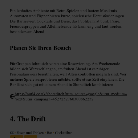
Ein lebhaftes Ambiente mit Retro-Spielen und lautem Musikmix.
Automaten und Flipper bieten kurze, spielerische Herausforderungen.
Die Bar serviert Cocktails und Biere, das Publikum ist bunt: Paare,
Freundesgruppen und Alleinreisende. Es kann eng und laut werden,
besonders am Abend.
Planen Sie Ihren Besuch
Für Gruppen lohnt sich vorab eine Reservierung. Am Wochenende
bilden sich Warteschlangen, am frühen Abend ist es ruhiger.
Personalausweis bereithalten, weil Alterskontrollen möglich sind. Wer
mehrere Spiele ausprobieren möchte, sollte etwas Zeit einplanen. Die
Bar lässt sich gut mit einem Abend in Shoreditch kombinieren.
https://nq64.co.uk/shoreditch?utm_source=google&utm_medium=
Yext&utm_campaign=4527252760300862252
The Drift
€€
•
Essen und Trinken
•
Bar
•
Cocktailbar