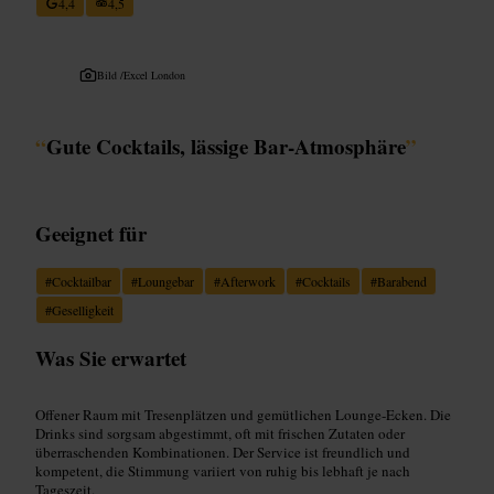
4,4
4,5
Bild /
Excel London
“
Gute Cocktails, lässige Bar‑Atmosphäre
”
Geeignet für
#
Cocktailbar
#
Loungebar
#
Afterwork
#
Cocktails
#
Barabend
#
Geselligkeit
Was Sie erwartet
Offener Raum mit Tresenplätzen und gemütlichen Lounge‑Ecken. Die
Drinks sind sorgsam abgestimmt, oft mit frischen Zutaten oder
überraschenden Kombinationen. Der Service ist freundlich und
kompetent, die Stimmung variiert von ruhig bis lebhaft je nach
Tageszeit.