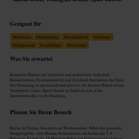
Geeignet für
#
Rätselraum
#
Teambuilding
#
Freizeitaktivität
#
Abenteuer
#
Gruppenspaß
#
LondonTipps
#
PärchenZeit
Was Sie erwartet
Immersive Räume mit logischen und praktischen Aufgaben.
Konzentration, Zusammenarbeit und Zeitdruck bestimmen das Spiel.
Die Stimmung ist spielerisch und intensiv, die meisten Rätsel setzen
Teamarbeit voraus. Spiele finden in Englisch statt, kläre
Sonderwünsche vor der Buchung.
Planen Sie Ihren Besuch
Buche im Voraus, besonders an Wochenenden. Wähle die passende
Gruppengröße, viele Räume funktionieren am besten mit 2–6
Personen. Komm 10–15 Minuten früher, um Einweisungen nicht zu