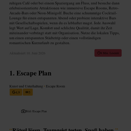
ruhigen Café oder bei einem Spaziergang am Fluss, und besuche dann
erlebnisorientierte Attraktionen wie immersive Escape Rooms, Retro-
Arcade-Bars oder Neon-Minigolf. Buche eine schummrige Cocktail-
Lounge für einen entspannten Abend oder probiere interaktive Bars
mit Gesellschaftsspielen, wenn du es lebhafter magst. Jede Auswahl
legt Wert auf Lage, Komfort und schlichte Qualität, damit ihr Zeit
miteinander verbringt statt mit Organisation. Nutze die lokalen Tipps,
um einen entspannten Städtetrip oder einen vollständigen
romantischen Kurzurlaub zu gestalten.
Aktualisiert
10. Juni 2026
8 Min. Lesezeit
Escape Plan
Kunst und Unterhaltung
•
Escape Room
4,9
5
Bild /
Escape Plan
“
Rätsel lösen, Teamgeist testen, Spaß haben.
”