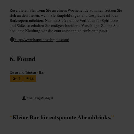
Reservieren Sie, wenn Sie an einem Wochenende kommen. Setzen Sie
sich an den Tresen, wenn Sie Empfehlungen und Gespräche mit den
Barkeepern möchten. Nennen Sie kurz Ihre Vorlieben für Spirituose
und Süße, so erhalten Sie maßgeschneiderte Vorschläge. Ziehen Sie
bequeme Kleidung vor, die zum entspannten Ambiente passt.
http://www.happinessforgets.com/
Found
Essen und Trinken
•
Bar
4,7
4,8
Bild /
DesignMyNight
“
Kleine Bar für entspannte Abenddrinks.
”