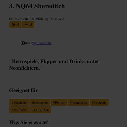
NQ64 Shoreditch
€€
•
Kunst und Unterhaltung
•
Spielhalle
4,5
4,5
Bild /
NQ64 Shoreditch
“
Retrospiele, Flipper und Drinks unter
Neonlichtern.
”
Geeignet für
#
Spielhalle
#
Retrospiele
#
Flipper
#
Neonlichter
#
Cocktails
#
Nachtleben
#
Ausgehen
Was Sie erwartet