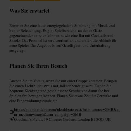
Was Sie erwartet
Erwarten Sie eine laute, energiegeladene Stimmung mit Musik und
bunter Beleuchtung. Es gibt Spielbereiche, an denen Gäste
gegeneinander antreten können, sowie eine Bar mit Cocktails und
Snacks. Das Personal ist serviceorientiert und erklärt die Abläufe für
neue Spieler. Das Angebot ist auf Geselligkeit und Unterhaltung
ausgelegt.
Planen Sie Ihren Besuch
Buchen Sie im Voraus, wenn Sie mit einer Gruppe kommen. Bringen
Sie einen Lichtbildausweis mit, falls er benötigt wird. Ziehen Sie
bequeme Kleidung und geschlossene Schuhe vor, damit Sie bei
Spielen frei bewegen können. Planen Sie etwas Zeit für Getränke und
eine Eingewöhnungsrunde ein.
https://boombattlebar.com/uk/aldgate-east/?utm_source=GMB&ut
m_medium=search&utm_campaign=GMB
Goodman’s Fields, 19 Chaucer Gardens, London E1 8QG, UK