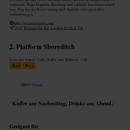
verpassen. Trage bequeme Kleidung und schließe lose Gegenstände
weg. Frag bei der Reservierung nach Sprache oder speziellen
Anforderungen.
http://escapeplanltd.com/
35-47 Bethnal Grn Rd, London E1 6LA, UK
Platform Shoreditch
Essen und Trinken
•
Cafés, Kaffee- und Teehäuser
•
Café
4,6
4,3
Bild /
Platform
“
Kaffee am Nachmittag, Drinks am Abend.
”
Geeignet für