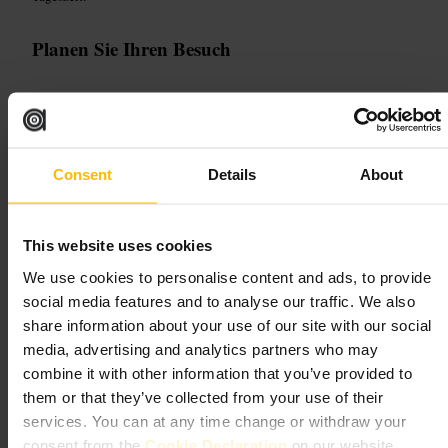
Planen Sie Ihren Besuch
Für Gruppen empfiehlt sich eine Reservierung, für einzelne Gäste
funktioniert oft ein spontaner Besuch am Tresen. Kleide dich
smart‑casual, die Atmosphäre ist leger, aber gepflegt. Frag die
Barkeeper nach Empfehlungen, sie schlagen gern neue oder saisonale
Drinks vor.
Consent
Details
About
https://www.drakeandmorgan.co.uk/the-drift/?utm_source=G&utm_
medium=organic&utm_campaign=LPM
110 Bishopsgate, London EC2N 4AY, UK
This website uses cookies
We use cookies to personalise content and ads, to provide
Happiness Forgets
social media features and to analyse our traffic. We also
share information about your use of our site with our social
€€
•
Essen und Trinken
•
Bar
•
Essen und Trinken
•
Bar
•
Cocktailbar
media, advertising and analytics partners who may
4,6
combine it with other information that you’ve provided to
them or that they’ve collected from your use of their
services. You can at any time change or withdraw your
Bild /
consent from the
Cookie Declaration
on our website.