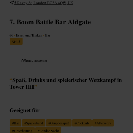
5 Ravey St, London EC2A 4QW, UK
Boom Battle Bar Aldgate
€€
•
Essen und Trinken
•
Bar
4,8
Bild /
Tripadvisor
“
Spaß, Drinks und spielerischer Wettkampf in
Tower Hill
”
Geeignet für
#
Bar
#
Spieleabend
#
Gruppenspaß
#
Cocktails
#
Afterwork
#
Unterhaltung
#
LondonNacht