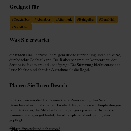
Geeignet für
#
Cocktailbar
#
Abendbar
#
Afterwork
#
RuhigeBar
#
Gemütlich
#
Nachtleben
Was Sie erwartet
Sie finden eine überschaubare, gemütliche Einrichtung und eine kurze,
durchdachte Cocktailkarte. Die Barkeeper arbeiten konzentriert, der
Service ist fokussiert und unaufgeregt. Die Stimmung bleibt entspannt,
laute Nächte sind eher die Ausnahme als die Regel.
Planen Sie Ihren Besuch
Für Gruppen empfiehlt sich eine kurze Reservierung, bei Solo-
Besuchen ist ein Platz an der Bar ideal. Fragen Sie nach Empfehlungen
vom Barkeeper, die Mitarbeiter schlagen gern passende Drinks vor.
Kommen Sie leger gekleidet, die Atmosphäre ist entspannt, aber
gepflegt.
http://www.foundthebar.com/