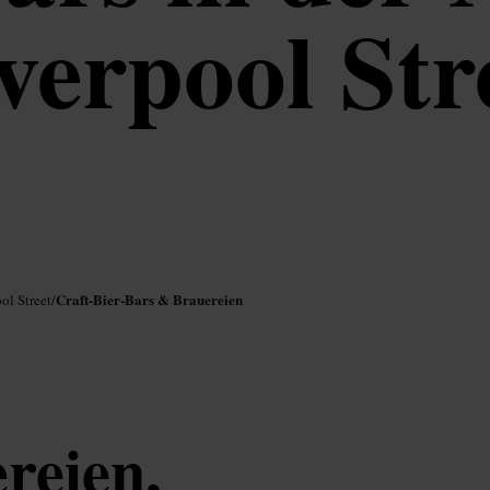
verpool Str
Craft-Bier-Bars & Brauereien
ol Street
/
reien,