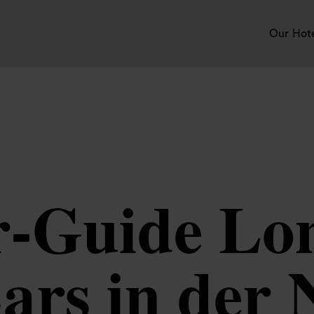
Our Hot
r‑Guide Lo
ars in der