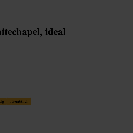
techapel, ideal
tig
#
Gemütlich