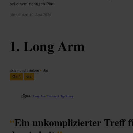
bei einem richtigen Pint.
Aktualisiert
10. Juni 2026
Long Arm
Essen und Trinken
•
Bar
4,3
4
Bild /
Long Arm Brewery & Tap Room
“
Ein unkomplizierter Treff f