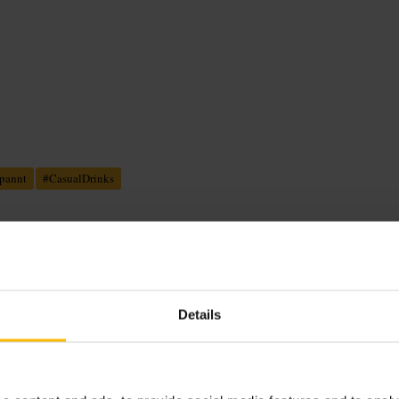
pannt
#
CasualDrinks
rt sich auf gezapfte Biere und
Details
undlich und bestellbar am Tresen.