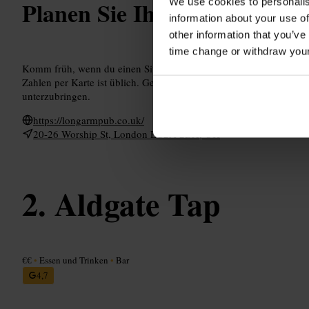
We use cookies to personalis
Planen Sie Ihren Besuch
information about your use of
other information that you’ve
time change or withdraw you
Komm früh, wenn du einen Sitzplatz willst. Bestellungen laufen 
Zahlen per Karte ist üblich. Geh mit einer kleinen Gruppe, größere
unterzubringen.
https://longarmpub.co.uk/
20-26 Worship St, London EC2A 2DX, UK
Aldgate Tap
€€
•
Essen und Trinken
•
Bar
4,7