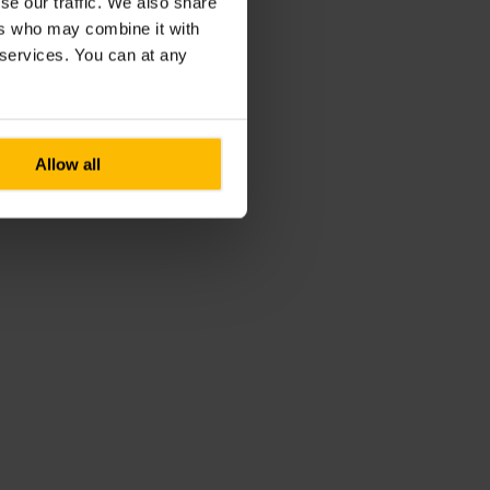
se our traffic. We also share
ers who may combine it with
r services. You can at any
Allow all