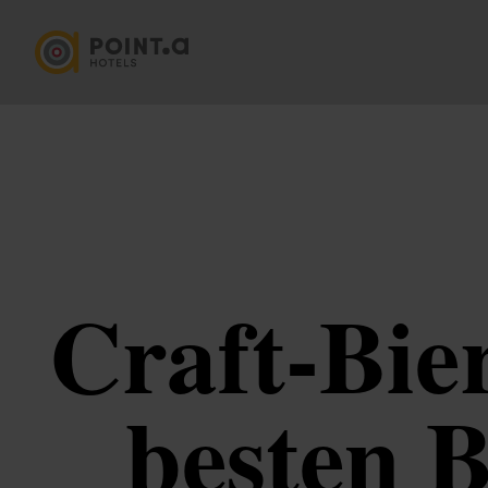
Craft‑Bie
besten B