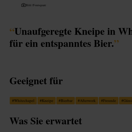
Bild /
Foursquare
“
Unaufgeregte Kneipe in Whi
für ein entspanntes Bier.
”
Geeignet für
#
Whitechapel
#
Kneipe
#
Bierbar
#
Afterwork
#
Freunde
#
Güns
Was Sie erwartet