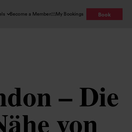
els
Become a Member
My Bookings
Book
ndon – Die
 Nähe von