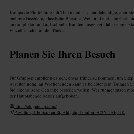
Kompakte Einrichtung mit Theke und Tischen, lebendige, aber nic
mehrere Fassbiere, klassische Bierstile, Wein und einfache Gericht
unkompliziert und auf schnelle Runden ausgelegt, daher eignet si
Einzelbesucher an der Theke.
Planen Sie Ihren Besuch
Für Gruppen empfiehlt es sich, etwas früher zu kommen, um Sitzpl
ist selten nötig, an Wochenenden kann es belebter sein. Bringen Si
Sie alkoholische Getränke bestellen wollen. Wer ruhiger sitzen m
der Hauptabende besser aufgehoben.
https://aldgatetap.com/
Pavillion, 1 Portsoken St, Aldgate, London EC3N 1AF, UK