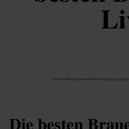
Li
Bild /
Google AI
Point A Hotels
/
London
/
Point A London, Liverpo
Die besten Braue