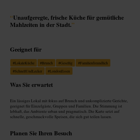
“
Unaufgeregte, frische Küche für gemütliche
Mahlzeiten in der Stadt.
”
Geeignet für
#
LokaleKüche
#
Brunch
#
Gesellig
#
Familienfreundlich
#
SchnellUndLecker
#
LondonEssen
Was Sie erwartet
Ein lässiges Lokal mit fokus auf Brunch und unkomplizierte Gerichte,
geeignet für Einzelgäste, Gruppen und Familien. Die Stimmung ist
lebhaft, das Ambiente urban und pragmatisch. Die Karte setzt auf
schnelle, geschmackvolle Speisen, die sich gut teilen lassen.
Planen Sie Ihren Besuch