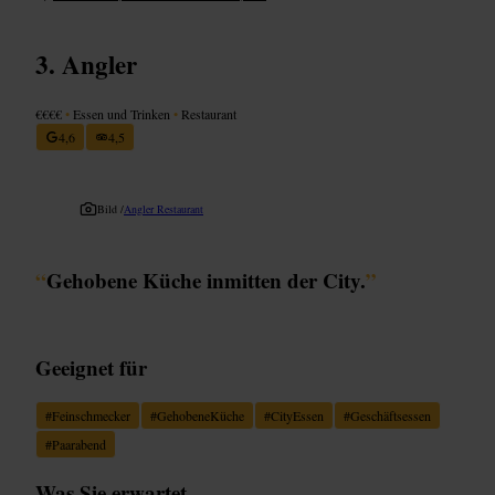
Angler
€€€€
•
Essen und Trinken
•
Restaurant
4,6
4,5
Bild /
Angler Restaurant
“
Gehobene Küche inmitten der City.
”
Geeignet für
#
Feinschmecker
#
GehobeneKüche
#
CityEssen
#
Geschäftsessen
#
Paarabend
Was Sie erwartet