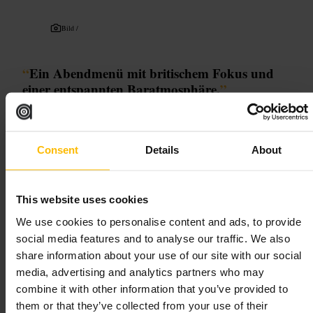
Bild /
“
Ein Abendmenü mit britischem Fokus und
einer entspannten Baratmosphäre.
”
Geeignet für
Consent
Details
About
#
Feinschmecker
#
Degustationsmenü
#
BritischeKüche
#
Shoreditch
#
Weinbegleitung
#
Dachgarten
#
ZumFeiern
This website uses cookies
Was Sie erwartet
We use cookies to personalise content and ads, to provide
social media features and to analyse our traffic. We also
share information about your use of our site with our social
Rechne mit einem mehrgängigen Menü, das oft 15 Gänge umfasst. Die
Küche arbeitet mit lokalen Produzenten, saisonalen Pflanzen aus einem
media, advertising and analytics partners who may
Dachgarten und gelegentlicher Wildsammlung. Der Service ist gepflegt
combine it with other information that you’ve provided to
und gleichzeitig freundlich. Zu den hervorstechenden Gerichten
them or that they’ve collected from your use of their
gehören A5-Wagyu-Snacks, Krabben, Wagyu mit Jakobsmuschel als