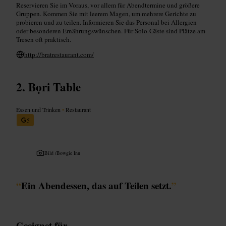
Reservieren Sie im Voraus, vor allem für Abendtermine und größere
Gruppen. Kommen Sie mit leerem Magen, um mehrere Gerichte zu
probieren und zu teilen. Informieren Sie das Personal bei Allergien
oder besonderen Ernährungswünschen. Für Solo-Gäste sind Plätze am
Tresen oft praktisch.
http://bratrestaurant.com/
Bọri Table
Essen und Trinken
•
Restaurant
5
Bild /
Bowgie Inn
“
Ein Abendessen, das auf Teilen setzt.
”
Geeignet für