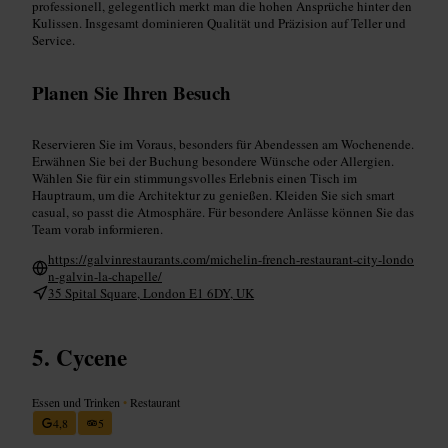
professionell, gelegentlich merkt man die hohen Ansprüche hinter den
Kulissen. Insgesamt dominieren Qualität und Präzision auf Teller und
Service.
Planen Sie Ihren Besuch
Reservieren Sie im Voraus, besonders für Abendessen am Wochenende.
Erwähnen Sie bei der Buchung besondere Wünsche oder Allergien.
Wählen Sie für ein stimmungsvolles Erlebnis einen Tisch im
Hauptraum, um die Architektur zu genießen. Kleiden Sie sich smart
casual, so passt die Atmosphäre. Für besondere Anlässe können Sie das
Team vorab informieren.
https://galvinrestaurants.com/michelin-french-restaurant-city-londo
n-galvin-la-chapelle/
35 Spital Square, London E1 6DY, UK
Cycene
Essen und Trinken
•
Restaurant
4,8
5