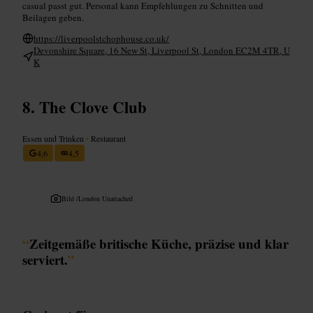
casual passt gut. Personal kann Empfehlungen zu Schnitten und
Beilagen geben.
https://liverpoolstchophouse.co.uk/
Devonshire Square, 16 New St, Liverpool St, London EC2M 4TR, U
K
The Clove Club
Essen und Trinken
•
Restaurant
4,6
4,5
Bild /
London Unattached
“
Zeitgemäße britische Küche, präzise und klar
serviert.
”