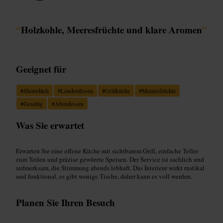
“
Holzkohle, Meeresfrüchte und klare Aromen
”
Geeignet für
#
Shoreditch
#
LondonEssen
#
Grillküche
#
Meeresfrüchte
#
Gesellig
#
Abendessen
Was Sie erwartet
Erwarten Sie eine offene Küche mit sichtbarem Grill, einfache Teller
zum Teilen und präzise gewürzte Speisen. Der Service ist sachlich und
aufmerksam, die Stimmung abends lebhaft. Das Interieur wirkt rustikal
und funktional, es gibt wenige Tische, daher kann es voll werden.
Planen Sie Ihren Besuch