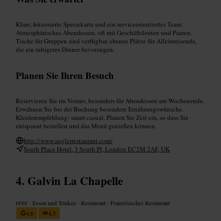
Klare, fokussierte Speisekarte und ein serviceorientiertes Team.
Atmosphärisches Abendessen, oft mit Geschäftsleuten und Paaren.
Tische für Gruppen sind verfügbar, ebenso Plätze für Alleinreisende,
die ein ruhigeres Dinner bevorzugen.
Planen Sie Ihren Besuch
Reservieren Sie im Voraus, besonders für Abendessen am Wochenende.
Erwähnen Sie bei der Buchung besondere Ernährungswünsche.
Kleiderempfehlung: smart casual. Planen Sie Zeit ein, so dass Sie
entspannt bestellen und das Menü genießen können.
http://www.anglerrestaurant.com/
South Place Hotel, 3 South Pl, London EC2M 2AF, UK
Galvin La Chapelle
€€€€
•
Essen und Trinken
•
Restaurant
•
Französisches Restaurant
4,6
4,5