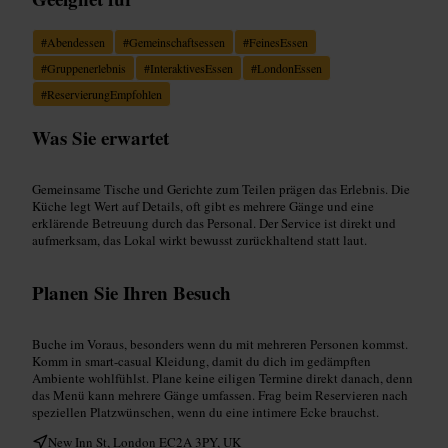
#
Abendessen
#
Gemeinschaftsessen
#
FeinesEssen
#
Gruppenerlebnis
#
InteraktivesEssen
#
LondonEssen
#
ReservierungEmpfohlen
Was Sie erwartet
Gemeinsame Tische und Gerichte zum Teilen prägen das Erlebnis. Die
Küche legt Wert auf Details, oft gibt es mehrere Gänge und eine
erklärende Betreuung durch das Personal. Der Service ist direkt und
aufmerksam, das Lokal wirkt bewusst zurückhaltend statt laut.
Planen Sie Ihren Besuch
Buche im Voraus, besonders wenn du mit mehreren Personen kommst.
Komm in smart-casual Kleidung, damit du dich im gedämpften
Ambiente wohlfühlst. Plane keine eiligen Termine direkt danach, denn
das Menü kann mehrere Gänge umfassen. Frag beim Reservieren nach
speziellen Platzwünschen, wenn du eine intimere Ecke brauchst.
New Inn St, London EC2A 3PY, UK