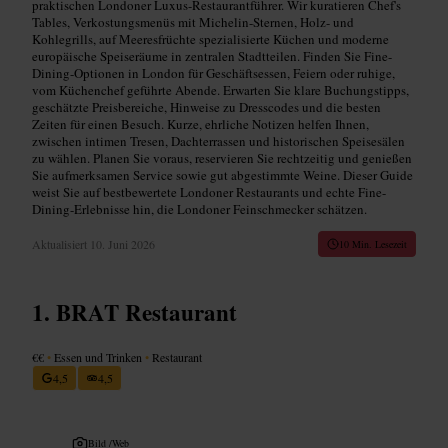
praktischen Londoner Luxus-Restaurantführer. Wir kuratieren Chef's
Tables, Verkostungsmenüs mit Michelin-Sternen, Holz- und
Kohlegrills, auf Meeresfrüchte spezialisierte Küchen und moderne
europäische Speiseräume in zentralen Stadtteilen. Finden Sie Fine-
Dining-Optionen in London für Geschäftsessen, Feiern oder ruhige,
vom Küchenchef geführte Abende. Erwarten Sie klare Buchungstipps,
geschätzte Preisbereiche, Hinweise zu Dresscodes und die besten
Zeiten für einen Besuch. Kurze, ehrliche Notizen helfen Ihnen,
zwischen intimen Tresen, Dachterrassen und historischen Speisesälen
zu wählen. Planen Sie voraus, reservieren Sie rechtzeitig und genießen
Sie aufmerksamen Service sowie gut abgestimmte Weine. Dieser Guide
weist Sie auf bestbewertete Londoner Restaurants und echte Fine-
Dining-Erlebnisse hin, die Londoner Feinschmecker schätzen.
Aktualisiert
10. Juni 2026
10 Min. Lesezeit
BRAT Restaurant
€€
•
Essen und Trinken
•
Restaurant
4,5
4,5
Bild /
Web