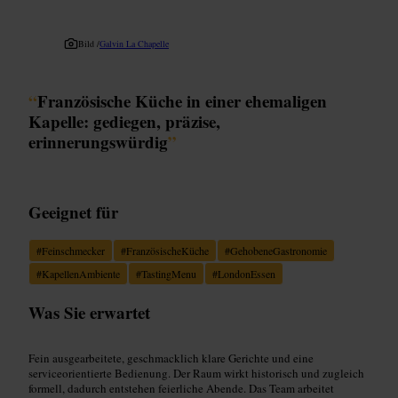
Bild /
Galvin La Chapelle
“
Französische Küche in einer ehemaligen
Kapelle: gediegen, präzise,
erinnerungswürdig
”
Geeignet für
#
Feinschmecker
#
FranzösischeKüche
#
GehobeneGastronomie
#
KapellenAmbiente
#
TastingMenu
#
LondonEssen
Was Sie erwartet
Fein ausgearbeitete, geschmacklich klare Gerichte und eine
serviceorientierte Bedienung. Der Raum wirkt historisch und zugleich
formell, dadurch entstehen feierliche Abende. Das Team arbeitet