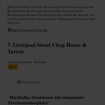
Prüfen Sie vorher online die Speisekarte und Reservierungsoptionen.
Bei speziellen Ernährungswünschen geben Sie diese bei der
Bestellung an. Kommen Sie mit wenig Zeit, wählen Sie Gerichte, die
schnell serviert werden, für gemütliche Treffen planen Sie etwas mehr
Puffer ein.
http://www.counter71.co.uk/
Liverpool Street Chop House &
Tavern
Speisen und Getränke
•
Restaurant
4,8
Bild /
VenueScanner
“
Herzhaftes Steakhouse mit entspannter
Tavernenatmosphäre
”