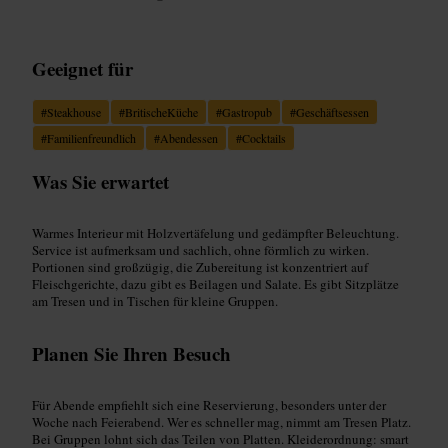
Geeignet für
#
Steakhouse
#
BritischeKüche
#
Gastropub
#
Geschäftsessen
#
Familienfreundlich
#
Abendessen
#
Cocktails
Was Sie erwartet
Warmes Interieur mit Holzvertäfelung und gedämpfter Beleuchtung.
Service ist aufmerksam und sachlich, ohne förmlich zu wirken.
Portionen sind großzügig, die Zubereitung ist konzentriert auf
Fleischgerichte, dazu gibt es Beilagen und Salate. Es gibt Sitzplätze
am Tresen und in Tischen für kleine Gruppen.
Planen Sie Ihren Besuch
Für Abende empfiehlt sich eine Reservierung, besonders unter der
Woche nach Feierabend. Wer es schneller mag, nimmt am Tresen Platz.
Bei Gruppen lohnt sich das Teilen von Platten. Kleiderordnung: smart