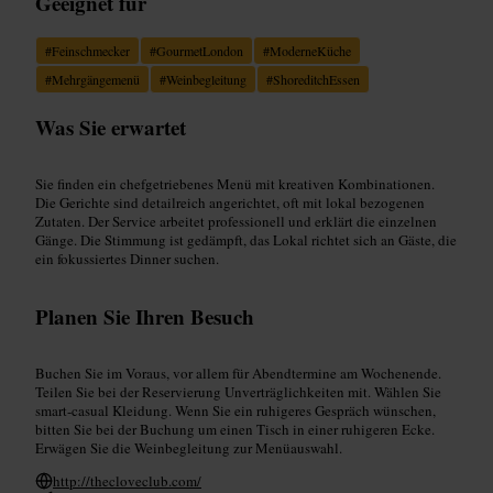
Geeignet für
#
Feinschmecker
#
GourmetLondon
#
ModerneKüche
#
Mehrgängemenü
#
Weinbegleitung
#
ShoreditchEssen
Was Sie erwartet
Sie finden ein chefgetriebenes Menü mit kreativen Kombinationen.
Die Gerichte sind detailreich angerichtet, oft mit lokal bezogenen
Zutaten. Der Service arbeitet professionell und erklärt die einzelnen
Gänge. Die Stimmung ist gedämpft, das Lokal richtet sich an Gäste, die
ein fokussiertes Dinner suchen.
Planen Sie Ihren Besuch
Buchen Sie im Voraus, vor allem für Abendtermine am Wochenende.
Teilen Sie bei der Reservierung Unverträglichkeiten mit. Wählen Sie
smart-casual Kleidung. Wenn Sie ein ruhigeres Gespräch wünschen,
bitten Sie bei der Buchung um einen Tisch in einer ruhigeren Ecke.
Erwägen Sie die Weinbegleitung zur Menüauswahl.
http://thecloveclub.com/