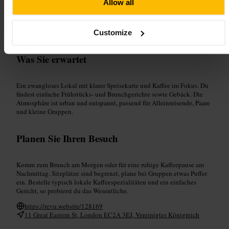
Geeignet für
Allow all
#
Brunch
#
Frühstück
#
Café
#
Whitechapel
#
EastLondon
Customize
#
Kaffeepause
Was Sie erwartet
Ein zwangloses Lokal mit klarer Speisekarte und Kaffee im Fokus. Du
findest einfache Frühstücks- und Brunchgerichte sowie Gebäck. Die
Atmosphäre ist urban und entspannt, passend für Alleinreisende, Paare
und kleine Gruppen.
Planen Sie Ihren Besuch
Komm zum Brunch am Morgen oder für eine ruhige Kaffeepause am
Nachmittag. Sitzplätze sind begrenzt, plane bei Gruppen etwas Puffer
ein. Bestelle typisch lokale Kaffeespezialitäten und ein einfaches
Gericht, so probierst du das Wesentliche.
https://revu.website/128169
11 Great Eastern St, London EC2A 3EJ, Vereinigtes Königreich