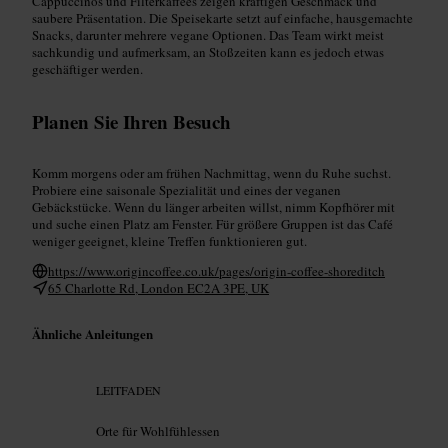
Cappuccinos und Filterkaffees zeigen kräftigen Geschmack und
saubere Präsentation. Die Speisekarte setzt auf einfache, hausgemachte
Snacks, darunter mehrere vegane Optionen. Das Team wirkt meist
sachkundig und aufmerksam, an Stoßzeiten kann es jedoch etwas
geschäftiger werden.
Planen Sie Ihren Besuch
Komm morgens oder am frühen Nachmittag, wenn du Ruhe suchst.
Probiere eine saisonale Spezialität und eines der veganen
Gebäckstücke. Wenn du länger arbeiten willst, nimm Kopfhörer mit
und suche einen Platz am Fenster. Für größere Gruppen ist das Café
weniger geeignet, kleine Treffen funktionieren gut.
https://www.origincoffee.co.uk/pages/origin-coffee-shoreditch
65 Charlotte Rd, London EC2A 3PE, UK
Ähnliche Anleitungen
LEITFADEN
Orte für Wohlfühlessen