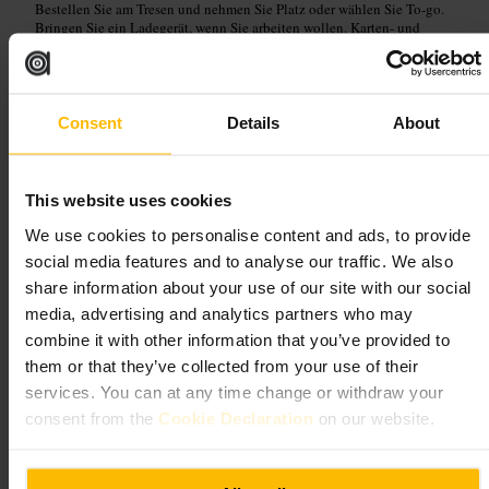
Bestellen Sie am Tresen und nehmen Sie Platz oder wählen Sie To‑go.
Bringen Sie ein Ladegerät, wenn Sie arbeiten wollen. Karten- und
kontaktlose Zahlung sind praktisch.
https://www.rosslyncoffee.com/
118 London Wall, London EC2Y 5JA, UK
Consent
Details
About
Savoy Cafe & Kitchen
This website uses cookies
Essen und Trinken
•
Cafés, Kaffee- und Teehäuser
•
Café
We use cookies to personalise content and ads, to provide
4,6
4,5
social media features and to analyse our traffic. We also
share information about your use of our site with our social
Bild /
Savoy Cafe & Kitchen
media, advertising and analytics partners who may
combine it with other information that you’ve provided to
them or that they’ve collected from your use of their
“
Solider Brunch in Whitechapel, ideal für
services. You can at any time change or withdraw your
Kaffee und einfache Gerichte.
”
consent from the
Cookie Declaration
on our website.