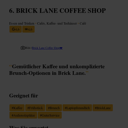
BRICK LANE COFFEE SHOP
Essen und Trinken
•
Cafés, Kaffee- und Teehäuser
•
Café
4,6
4,6
Bild /
Brick Lane Coffee Shop❤️
“
Gemütlicher Kaffee und unkomplizierte
Brunch-Optionen in Brick Lane.
”
Geeignet für
#
Kaffee
#
Frühstück
#
Brunch
#
Laptopfreundlich
#
BrickLane
#
Außensitzplätze
#
GuterService
Was Sie erwartet