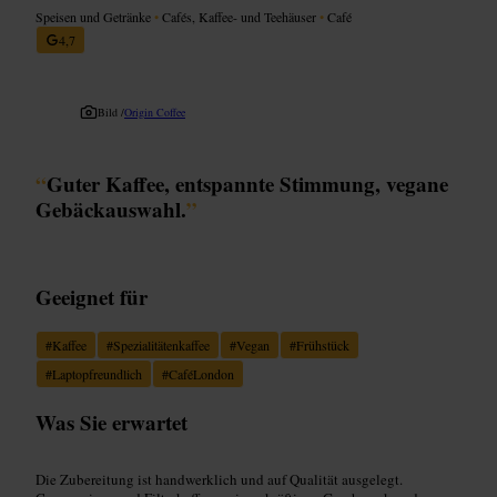
Speisen und Getränke
•
Cafés, Kaffee- und Teehäuser
•
Café
4,7
Bild /
Origin Coffee
“
Guter Kaffee, entspannte Stimmung, vegane
Gebäckauswahl.
”
Geeignet für
#
Kaffee
#
Spezialitätenkaffee
#
Vegan
#
Frühstück
#
Laptopfreundlich
#
CaféLondon
Was Sie erwartet
Die Zubereitung ist handwerklich und auf Qualität ausgelegt.