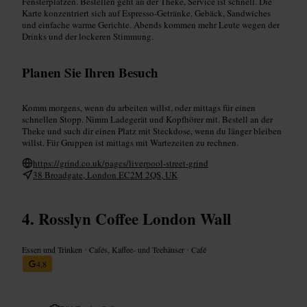
Fensterplätzen. Bestellen geht an der Theke, Service ist schnell. Die
Karte konzentriert sich auf Espresso‑Getränke, Gebäck, Sandwiches
und einfache warme Gerichte. Abends kommen mehr Leute wegen der
Drinks und der lockeren Stimmung.
Planen Sie Ihren Besuch
Komm morgens, wenn du arbeiten willst, oder mittags für einen
schnellen Stopp. Nimm Ladegerät und Kopfhörer mit. Bestell an der
Theke und such dir einen Platz mit Steckdose, wenn du länger bleiben
willst. Für Gruppen ist mittags mit Wartezeiten zu rechnen.
https://grind.co.uk/pages/liverpool-street-grind
38 Broadgate, London EC2M 2QS, UK
Rosslyn Coffee London Wall
Essen und Trinken
•
Cafés, Kaffee- und Teehäuser
•
Café
4,8