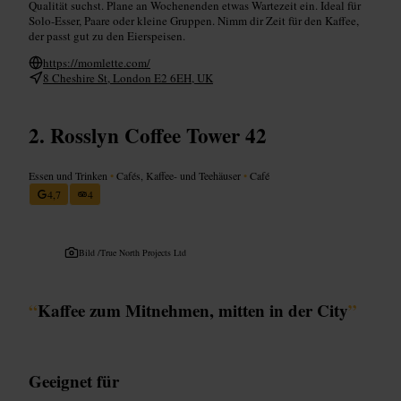
Qualität suchst. Plane an Wochenenden etwas Wartezeit ein. Ideal für
Solo-Esser, Paare oder kleine Gruppen. Nimm dir Zeit für den Kaffee,
der passt gut zu den Eierspeisen.
https://momlette.com/
8 Cheshire St, London E2 6EH, UK
Rosslyn Coffee Tower 42
Essen und Trinken
•
Cafés, Kaffee- und Teehäuser
•
Café
4,7
4
Bild /
True North Projects Ltd
“
Kaffee zum Mitnehmen, mitten in der City
”
Geeignet für