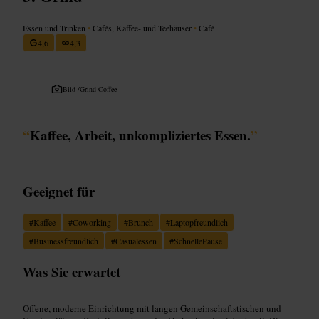
Essen und Trinken
•
Cafés, Kaffee- und Teehäuser
•
Café
4,6
4,3
Bild /
Grind Coffee
“
Kaffee, Arbeit, unkompliziertes Essen.
”
Geeignet für
#
Kaffee
#
Coworking
#
Brunch
#
Laptopfreundlich
#
Businessfreundlich
#
Casualessen
#
SchnellePause
Was Sie erwartet
Offene, moderne Einrichtung mit langen Gemeinschaftstischen und