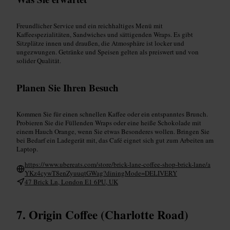
Freundlicher Service und ein reichhaltiges Menü mit
Kaffeespezialitäten, Sandwiches und sättigenden Wraps. Es gibt
Sitzplätze innen und draußen, die Atmosphäre ist locker und
ungezwungen. Getränke und Speisen gelten als preiswert und von
solider Qualität.
Planen Sie Ihren Besuch
Kommen Sie für einen schnellen Kaffee oder ein entspanntes Brunch.
Probieren Sie die Füllenden Wraps oder eine heiße Schokolade mit
einem Hauch Orange, wenn Sie etwas Besonderes wollen. Bringen Sie
bei Bedarf ein Ladegerät mit, das Café eignet sich gut zum Arbeiten am
Laptop.
https://www.ubereats.com/store/brick-lane-coffee-shop-brick-lane/a
YKz4cywT8enZyuuqtGWag?diningMode=DELIVERY
47 Brick Ln, London E1 6PU, UK
Origin Coffee (Charlotte Road)