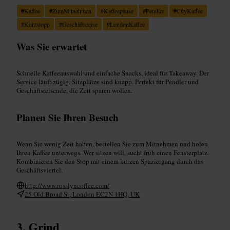
#
Kaffee
#
ZumMitnehmen
#
Kaffeepause
#
Pendler
#
CityKaffee
#
Kurzstopp
#
Geschäftsreise
#
LondonKaffee
Was Sie erwartet
Schnelle Kaffeeauswahl und einfache Snacks, ideal für Takeaway. Der
Service läuft zügig, Sitzplätze sind knapp. Perfekt für Pendler und
Geschäftsreisende, die Zeit sparen wollen.
Planen Sie Ihren Besuch
Wenn Sie wenig Zeit haben, bestellen Sie zum Mitnehmen und holen
Ihren Kaffee unterwegs. Wer sitzen will, sucht früh einen Fensterplatz.
Kombinieren Sie den Stop mit einem kurzen Spaziergang durch das
Geschäftsviertel.
http://www.rosslyncoffee.com/
25 Old Broad St, London EC2N 1HQ, UK
Grind