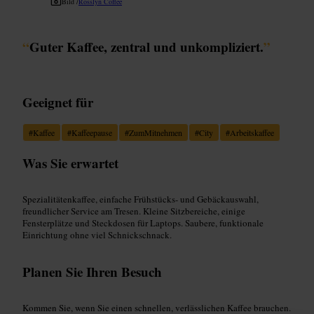
Bild /
Rosslyn Coffee
“
Guter Kaffee, zentral und unkompliziert.
”
Geeignet für
#
Kaffee
#
Kaffeepause
#
ZumMitnehmen
#
City
#
Arbeitskaffee
Was Sie erwartet
Spezialitätenkaffee, einfache Frühstücks- und Gebäckauswahl,
freundlicher Service am Tresen. Kleine Sitzbereiche, einige
Fensterplätze und Steckdosen für Laptops. Saubere, funktionale
Einrichtung ohne viel Schnickschnack.
Planen Sie Ihren Besuch
Kommen Sie, wenn Sie einen schnellen, verlässlichen Kaffee brauchen.