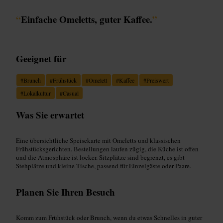
“
Einfache Omeletts, guter Kaffee.
”
Geeignet für
#
Brunch
#
Frühstück
#
Omelett
#
Kaffee
#
Preiswert
#
Lokalkultur
#
Casual
Was Sie erwartet
Eine übersichtliche Speisekarte mit Omeletts und klassischen
Frühstücksgerichten. Bestellungen laufen zügig, die Küche ist offen
und die Atmosphäre ist locker. Sitzplätze sind begrenzt, es gibt
Stehplätze und kleine Tische, passend für Einzelgäste oder Paare.
Planen Sie Ihren Besuch
Komm zum Frühstück oder Brunch, wenn du etwas Schnelles in guter