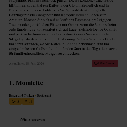
entspanntes Familienfrühstück planen. Dieser Londoner Café-Guide
hilft Ihnen, zuverlässigen Kaffee in der City, in Shoreditch und in
Brick Lane zu finden. Entdecken Sie Spezialitätenkaffees, helle
Ganztagsfrühstücksangebote und laptopfreundliche Ecken zum
Arbeiten. Machen Sie sich auf zu kräftigen Espressos, großzügigen
Tischen oder gemütlichen Plätzen mit Garten, wenn die Sonne scheint.
Jede Empfehlung konzentriert sich auf Lage, gleichbleibende Qualität
und praktische Annehmlichkeiten: aufmerksamen Service, solide
Sitzgelegenheiten und schnelle Bedienung. Nutzen Sie diesen Guide,
um herauszufinden, wo Sie Kaffee in London bekommen, und um
einige der besten Cafés in London für den Start in den Tag allein sowie
für familienfreundliche Morgen zu entdecken.
Aktualisiert
10. Juni 2026
8 Min. Lesezeit
Momlette
Essen und Trinken
•
Restaurant
4,8
4,8
Bild /
Tripadvisor