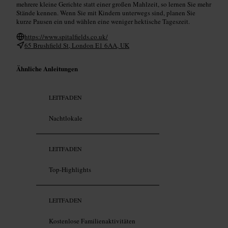
mehrere kleine Gerichte statt einer großen Mahlzeit, so lernen Sie mehr
Stände kennen. Wenn Sie mit Kindern unterwegs sind, planen Sie
kurze Pausen ein und wählen eine weniger hektische Tageszeit.
https://www.spitalfields.co.uk/
65 Brushfield St, London E1 6AA, UK
Ähnliche Anleitungen
LEITFADEN
Nachtlokale
LEITFADEN
Top-Highlights
LEITFADEN
Kostenlose Familienaktivitäten