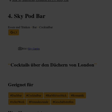
Sky Pod Bar
Essen und Trinken
•
Bar
•
Cocktailbar
4,3
Bild /
Sky Garden
“
Cocktails über den Dächern von London
”
Geeignet für
#
Dachbar
#
Cocktailbar
#
BarMitAusblick
#
Romantik
#
AfterWork
#
Freundesrunde
#
Geschäftstreffen