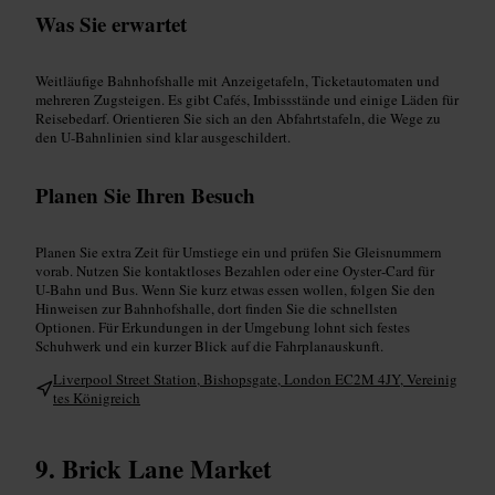
Was Sie erwartet
Weitläufige Bahnhofshalle mit Anzeigetafeln, Ticketautomaten und
mehreren Zugsteigen. Es gibt Cafés, Imbissstände und einige Läden für
Reisebedarf. Orientieren Sie sich an den Abfahrtstafeln, die Wege zu
den U‑Bahnlinien sind klar ausgeschildert.
Planen Sie Ihren Besuch
Planen Sie extra Zeit für Umstiege ein und prüfen Sie Gleisnummern
vorab. Nutzen Sie kontaktloses Bezahlen oder eine Oyster‑Card für
U‑Bahn und Bus. Wenn Sie kurz etwas essen wollen, folgen Sie den
Hinweisen zur Bahnhofshalle, dort finden Sie die schnellsten
Optionen. Für Erkundungen in der Umgebung lohnt sich festes
Schuhwerk und ein kurzer Blick auf die Fahrplanauskunft.
Liverpool Street Station, Bishopsgate, London EC2M 4JY, Vereinig
tes Königreich
Brick Lane Market