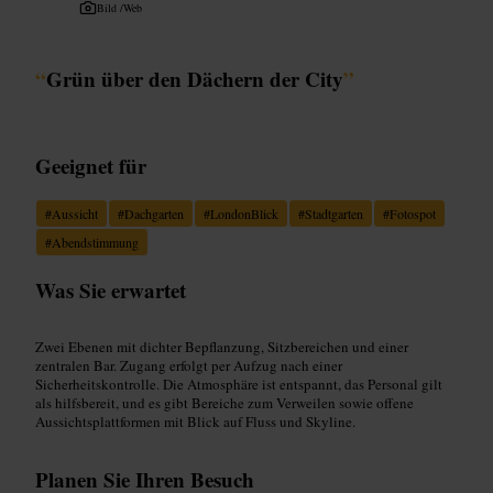
Bild /
Web
“
Grün über den Dächern der City
”
Geeignet für
#
Aussicht
#
Dachgarten
#
LondonBlick
#
Stadtgarten
#
Fotospot
#
Abendstimmung
Was Sie erwartet
Zwei Ebenen mit dichter Bepflanzung, Sitzbereichen und einer
zentralen Bar. Zugang erfolgt per Aufzug nach einer
Sicherheitskontrolle. Die Atmosphäre ist entspannt, das Personal gilt
als hilfsbereit, und es gibt Bereiche zum Verweilen sowie offene
Aussichtsplattformen mit Blick auf Fluss und Skyline.
Planen Sie Ihren Besuch