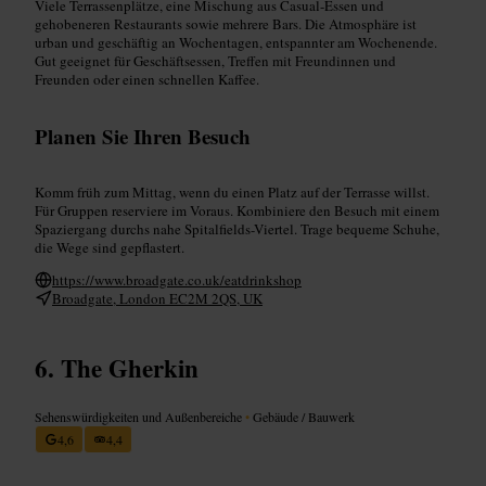
Viele Terrassenplätze, eine Mischung aus Casual-Essen und
gehobeneren Restaurants sowie mehrere Bars. Die Atmosphäre ist
urban und geschäftig an Wochentagen, entspannter am Wochenende.
Gut geeignet für Geschäftsessen, Treffen mit Freundinnen und
Freunden oder einen schnellen Kaffee.
Planen Sie Ihren Besuch
Komm früh zum Mittag, wenn du einen Platz auf der Terrasse willst.
Für Gruppen reserviere im Voraus. Kombiniere den Besuch mit einem
Spaziergang durchs nahe Spitalfields-Viertel. Trage bequeme Schuhe,
die Wege sind gepflastert.
https://www.broadgate.co.uk/eatdrinkshop
Broadgate, London EC2M 2QS, UK
The Gherkin
Sehenswürdigkeiten und Außenbereiche
•
Gebäude / Bauwerk
4,6
4,4