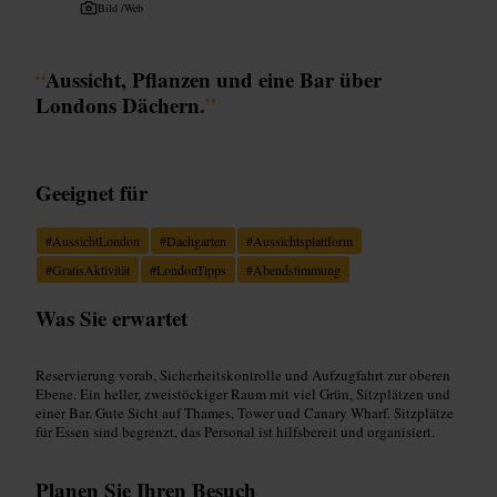
Bild /
Web
“
Aussicht, Pflanzen und eine Bar über
Londons Dächern.
”
Geeignet für
#
AussichtLondon
#
Dachgarten
#
Aussichtsplattform
#
GratisAktivität
#
LondonTipps
#
Abendstimmung
Was Sie erwartet
Reservierung vorab, Sicherheitskontrolle und Aufzugfahrt zur oberen
Ebene. Ein heller, zweistöckiger Raum mit viel Grün, Sitzplätzen und
einer Bar. Gute Sicht auf Thames, Tower und Canary Wharf. Sitzplätze
für Essen sind begrenzt, das Personal ist hilfsbereit und organisiert.
Planen Sie Ihren Besuch