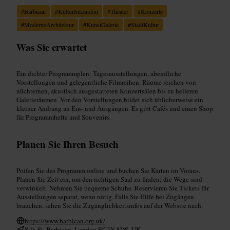
#
Barbican
#
KulturInLondon
#
Theater
#
Konzerte
#
ModerneArchitektur
#
KunstGalerie
#
StadtKultur
Was Sie erwartet
Ein dichter Programmplan: Tagesausstellungen, abendliche
Vorstellungen und gelegentliche Filmreihen. Räume reichen von
nüchternen, akustisch ausgestatteten Konzertsälen bis zu helleren
Galerieräumen. Vor den Vorstellungen bildet sich üblicherweise ein
kleiner Andrang an Ein- und Ausgängen. Es gibt Cafés und einen Shop
für Programmhefte und Souvenirs.
Planen Sie Ihren Besuch
Prüfen Sie das Programm online und buchen Sie Karten im Voraus.
Planen Sie Zeit ein, um den richtigen Saal zu finden; die Wege sind
verwinkelt. Nehmen Sie bequeme Schuhe. Reservieren Sie Tickets für
Ausstellungen separat, wenn nötig. Falls Sie Hilfe bei Zugängen
brauchen, sehen Sie die Zugänglichkeitsinfos auf der Website nach.
https://www.barbican.org.uk/
Silk St, Barbican, London EC2Y 8DS, UK