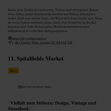
Buche dein Zeitfenster rechtzeitig, Tickets sind oft begrenzt. Komm
etwas früher, damit Sicherheitskontrollen und Einlass reibungslos
laufen. Pack eine leichte Jacke, der Wind oben kann kühler sein. Wenn
du etwas trinken möchtest, plane damit, dass Sitzplätze an der Bar
begrenzt sind. Falls du besondere Mobilitätsbedürfnisse hast,
informiere dich vorab über Aufzugsoptionen.
https://skygarden.london/
1, Sky Garden Walk, London EC3M 8AF, UK
Spitalfields Market
4,5
Bild /
Old Spitalfields Market
“
Vielfalt zum Stöbern: Design, Vintage und
Streetfood.
”