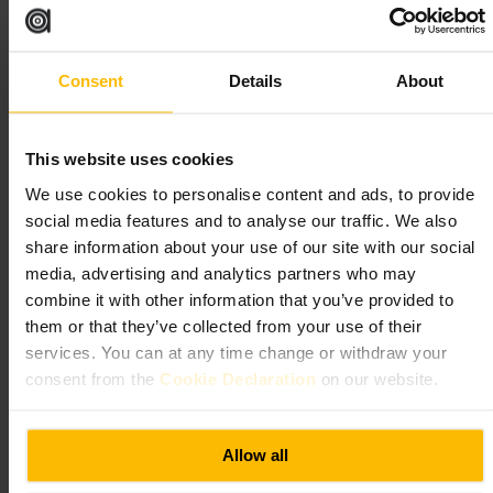
Wenn Sie ins Gebäude möchten, prüfen Sie vorher
Restaurantreservierungen oder geführte Touren. Kombinieren Sie den
Stopp mit einem Rundgang durch die City. Bringen Sie eine leichte
Jacke mit, die oberen Bereiche können windig sein.
Consent
Details
About
https://thegherkin.com/
30 St Mary Axe, London EC3A 8BF, UK
This website uses cookies
St Mary-le-Bow Church
We use cookies to personalise content and ads, to provide
social media features and to analyse our traffic. We also
share information about your use of our site with our social
Gemeinschaft und Regierung
•
Geistliches Zentrum
•
Kirche
4,6
4,2
media, advertising and analytics partners who may
combine it with other information that you’ve provided to
them or that they’ve collected from your use of their
Bild /
St Mary-le-Bow
services. You can at any time change or withdraw your
consent from the
Cookie Declaration
on our website.
“
Bow Bells im Herzen der City
”
Allow all