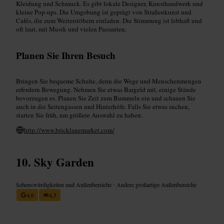
Kleidung und Schmuck. Es gibt lokale Designer, Kunsthandwerk und
kleine Pop-ups. Die Umgebung ist geprägt von Straßenkunst und
Cafés, die zum Weiterstöbern einladen. Die Stimmung ist lebhaft und
oft laut, mit Musik und vielen Passanten.
Planen Sie Ihren Besuch
Bringen Sie bequeme Schuhe, denn die Wege und Menschenmengen
erfordern Bewegung. Nehmen Sie etwas Bargeld mit, einige Stände
bevorzugen es. Planen Sie Zeit zum Bummeln ein und schauen Sie
auch in die Seitengassen und Hinterhöfe. Falls Sie etwas suchen,
starten Sie früh, um größere Auswahl zu haben.
http://www.bricklanemarket.com/
Sky Garden
Sehenswürdigkeiten und Außenbereiche
•
Andere großartige Außenbereiche
4,6
4,5