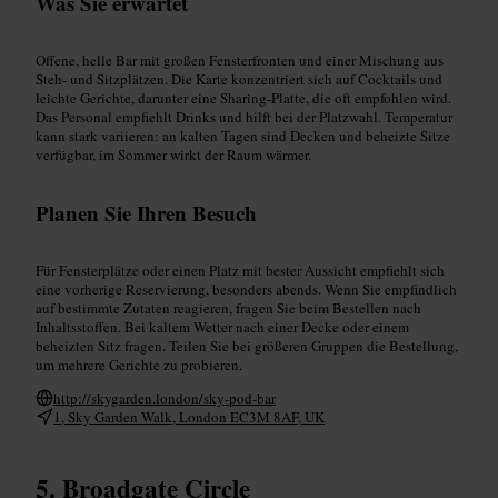
Was Sie erwartet
Offene, helle Bar mit großen Fensterfronten und einer Mischung aus
Steh- und Sitzplätzen. Die Karte konzentriert sich auf Cocktails und
leichte Gerichte, darunter eine Sharing-Platte, die oft empfohlen wird.
Das Personal empfiehlt Drinks und hilft bei der Platzwahl. Temperatur
kann stark variieren: an kalten Tagen sind Decken und beheizte Sitze
verfügbar, im Sommer wirkt der Raum wärmer.
Planen Sie Ihren Besuch
Für Fensterplätze oder einen Platz mit bester Aussicht empfiehlt sich
eine vorherige Reservierung, besonders abends. Wenn Sie empfindlich
auf bestimmte Zutaten reagieren, fragen Sie beim Bestellen nach
Inhaltsstoffen. Bei kaltem Wetter nach einer Decke oder einem
beheizten Sitz fragen. Teilen Sie bei größeren Gruppen die Bestellung,
um mehrere Gerichte zu probieren.
http://skygarden.london/sky-pod-bar
1, Sky Garden Walk, London EC3M 8AF, UK
Broadgate Circle