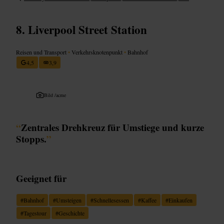
Liverpool Street Station
Reisen und Transport
•
Verkehrsknotenpunkt
•
Bahnhof
4,5
3,9
Bild /
acme
“
Zentrales Drehkreuz für Umstiege und kurze
Stopps.
”
Geeignet für
#
Bahnhof
#
Umsteigen
#
Schnellesessen
#
Kaffee
#
Einkaufen
#
Tagestour
#
Geschichte