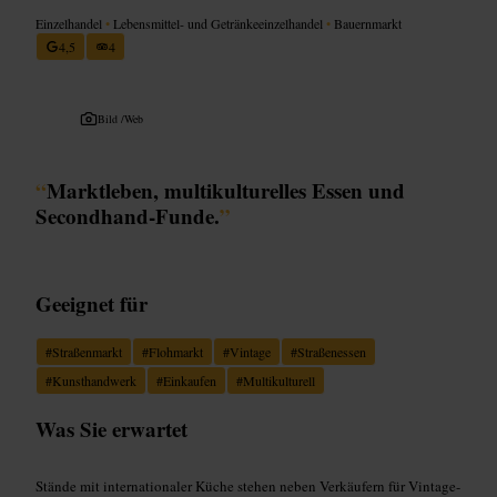
Einzelhandel
•
Lebensmittel- und Getränkeeinzelhandel
•
Bauernmarkt
4,5
4
Bild /
Web
“
Marktleben, multikulturelles Essen und
Secondhand-Funde.
”
Geeignet für
#
Straßenmarkt
#
Flohmarkt
#
Vintage
#
Straßenessen
#
Kunsthandwerk
#
Einkaufen
#
Multikulturell
Was Sie erwartet
Stände mit internationaler Küche stehen neben Verkäufern für Vintage-