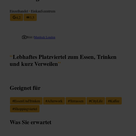
Einzelhandel
•
Einkaufszentrum
4,2
3,5
Bild /
Murdock London
“
Lebhaftes Platzviertel zum Essen, Trinken
und kurz Verweilen
”
Geeignet für
#
EssenUndTrinken
#
Afterwork
#
Terrassen
#
CityLife
#
Kaffee
#
Shoppingviertel
Was Sie erwartet