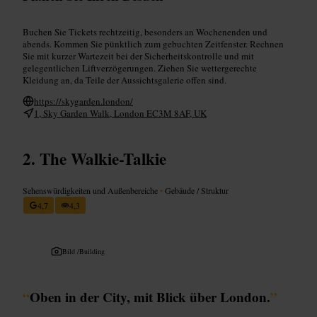
Buchen Sie Tickets rechtzeitig, besonders an Wochenenden und
abends. Kommen Sie pünktlich zum gebuchten Zeitfenster. Rechnen
Sie mit kurzer Wartezeit bei der Sicherheitskontrolle und mit
gelegentlichen Liftverzögerungen. Ziehen Sie wettergerechte
Kleidung an, da Teile der Aussichtsgalerie offen sind.
https://skygarden.london/
1, Sky Garden Walk, London EC3M 8AF, UK
The Walkie-Talkie
Sehenswürdigkeiten und Außenbereiche
•
Gebäude / Struktur
4,7
4,3
Bild /
Building
“
Oben in der City, mit Blick über London.
”