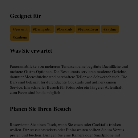
Geeignet für
#
Aussicht
#
Dachgarten
#
Cocktails
#
FeinesEssen
#
Skyline
#
Zentrum
Was Sie erwartet
Panoramablicke von mehreren Terrassen, eine begrünte Dachfläche und
mehrere Gastro-Optionen. Die Restaurants servieren moderne Gerichte,
darunter Meeresfrüchte und herzhaftere Teller wie Schweinebauch. Die
Bars sind bekannt für durchdachte Cocktails und aufmerksamen
Service. Ein schneller Besuch für Fotos oder ein längerer Aufenthalt
zum Essen sind beide möglich.
Planen Sie Ihren Besuch
Reservieren Sie einen Tisch, wenn Sie essen oder Cocktails trinken
wollen. Für Aussichtstickets oder Einlasszeiten sollten Sie im Voraus
prüfen und buchen. Bringen Sie eine Kamera oder Smartphone mit