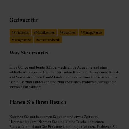
Geeignet für
#
Spitalfields
#
MarktLondon
#
Streetfood
#
VintageFunde
#
Designmarkt
#
Kunsthandwerk
Was Sie erwartet
Enge Gänge und bunte Stände, wechselnde Angebote und eine
lebhafte Atmosphäre. Händler verkaufen Kleidung, Accessoires, Kunst
und Souvenirs neben Food-Ständen mit internationalen Gerichten. Es
ist ein Ort zum Entdecken und zum spontanen Probieren, weniger ein
formaler Einkaufsort.
Planen Sie Ihren Besuch
Kommen Sie mit bequemen Schuhen und etwas Zeit zum
Herumschlendern. Nehmen Sie eine kleine Tasche oder einen
Rucksack mit, damit Sie Einkäufe leicht tragen können. Probieren Sie