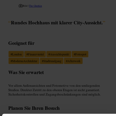
Bild /
The Gherkin
“
Rundes Hochhaus mit klarer City-Aussicht.
”
Geeignet für
#
London
#
Finanzviertel
#
Aussichtspunkt
#
Fotospot
#
ModerneArchitektur
#
Stadtrundgang
#
Afterwork
Was Sie erwartet
Vor allem Außenansichten und Fotomotive von den umliegenden
Straßen. Direkter Zutritt zu den oberen Etagen ist nicht garantiert.
Sicherheitskontrollen und Zugangsbeschränkungen sind möglich.
Planen Sie Ihren Besuch