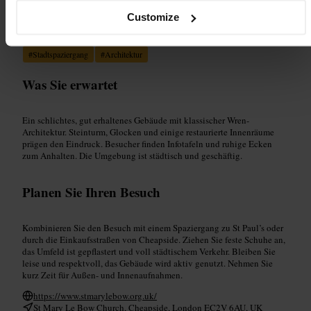
Geeignet für
Customize
#
BowBells
#
LondonGeschichte
#
CityOfLondon
#
Glocken
#
Stadtspaziergang
#
Architektur
Was Sie erwartet
Ein schlichtes, gut erhaltenes Gebäude mit klassischer Wren-
Architektur. Steinturm, Glocken und einige restaurierte Innenräume
prägen den Eindruck. Besucher finden Infotafeln und ruhige Ecken
zum Anhalten. Die Umgebung ist städtisch und geschäftig.
Planen Sie Ihren Besuch
Kombinieren Sie den Besuch mit einem Spaziergang zu St Paul’s oder
durch die Einkaufsstraßen von Cheapside. Ziehen Sie feste Schuhe an,
das Umfeld ist gepflastert und voll städtischem Verkehr. Bleiben Sie
leise und respektvoll, das Gebäude wird aktiv genutzt. Nehmen Sie
kurz Zeit für Außen- und Innenaufnahmen.
https://www.stmarylebow.org.uk/
St Mary Le Bow Church, Cheapside, London EC2V 6AU, UK