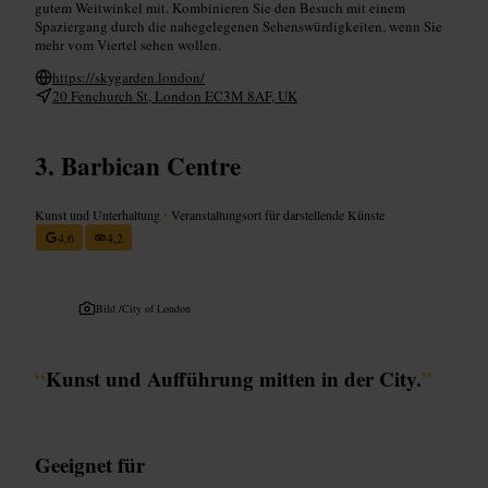
gutem Weitwinkel mit. Kombinieren Sie den Besuch mit einem
Spaziergang durch die nahegelegenen Sehenswürdigkeiten, wenn Sie
mehr vom Viertel sehen wollen.
https://skygarden.london/
20 Fenchurch St, London EC3M 8AF, UK
Barbican Centre
Kunst und Unterhaltung
•
Veranstaltungsort für darstellende Künste
4,6
4,2
Bild /
City of London
“
Kunst und Aufführung mitten in der City.
”
Geeignet für