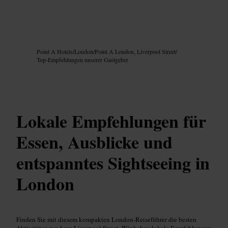
Bild /
Google AI
Point A Hotels
/
London
/
Point A London, Liverpool Street
/
Top-Empfehlungen unserer Gastgeber
Lokale Empfehlungen für
Essen, Ausblicke und
entspanntes Sightseeing in
London
Finden Sie mit diesem kompakten London-Reiseführer die besten
Aktivitäten rund um Liverpool Street. Wir haben lokale Empfehlungen