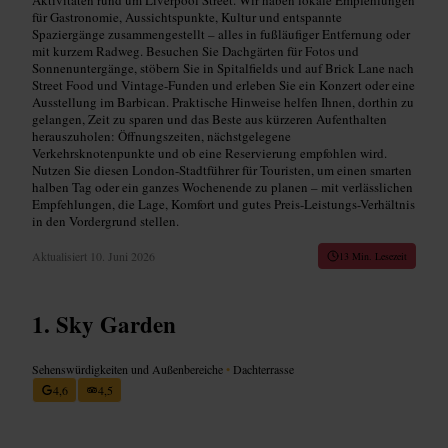
für Gastronomie, Aussichtspunkte, Kultur und entspannte
Spaziergänge zusammengestellt – alles in fußläufiger Entfernung oder
mit kurzem Radweg. Besuchen Sie Dachgärten für Fotos und
Sonnenuntergänge, stöbern Sie in Spitalfields und auf Brick Lane nach
Street Food und Vintage-Funden und erleben Sie ein Konzert oder eine
Ausstellung im Barbican. Praktische Hinweise helfen Ihnen, dorthin zu
gelangen, Zeit zu sparen und das Beste aus kürzeren Aufenthalten
herauszuholen: Öffnungszeiten, nächstgelegene
Verkehrsknotenpunkte und ob eine Reservierung empfohlen wird.
Nutzen Sie diesen London-Stadtführer für Touristen, um einen smarten
halben Tag oder ein ganzes Wochenende zu planen – mit verlässlichen
Empfehlungen, die Lage, Komfort und gutes Preis-Leistungs-Verhältnis
in den Vordergrund stellen.
Aktualisiert
10. Juni 2026
13 Min. Lesezeit
Sky Garden
Sehenswürdigkeiten und Außenbereiche
•
Dachterrasse
4,6
4,5