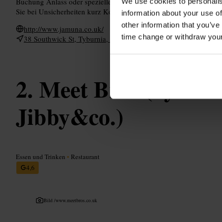
Buchung Anlass oder spezielle Wünsche, etwa Platzbedarf für Fi
We use cookies to personalis
Sie bei Unsicherheiten kurz Kontakt auf, um einen passenden Tisc
information about your use of
other information that you’ve
http://www.jamuna.co.uk/
time change or withdraw you
38 Southwick St, Tyburnia, London W2 1JQ, UK
Meet Bros (by Me’
Jibby&co.)
Essen und Trinken
•
Restaurant
4,6
Bild /
www.meetbros.co.uk