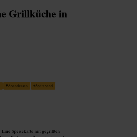
e Grillküche in
n
#
Abendessen
#
Spätabend
 Eine Speisekarte mit gegrillten
ten. Portionsgrößen, die sich gut