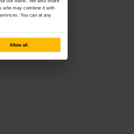
se our traffic. We also share
ers who may combine it with
r services. You can at any
Allow all