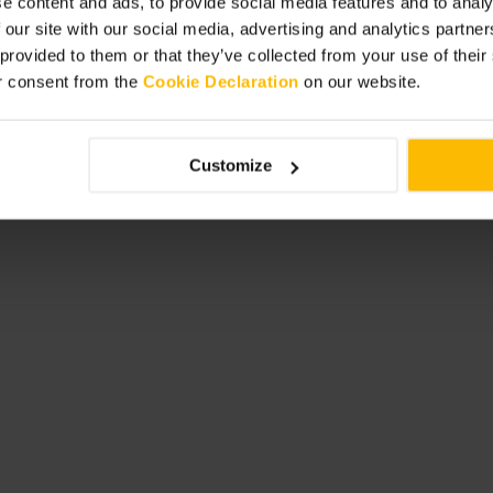
rmenessen oder Kinderstühle. Nehmen
e content and ads, to provide social media features and to analy
h zu sichern.
 our site with our social media, advertising and analytics partn
 provided to them or that they’ve collected from your use of thei
r consent from the
Cookie Declaration
on our website.
Customize
nate x