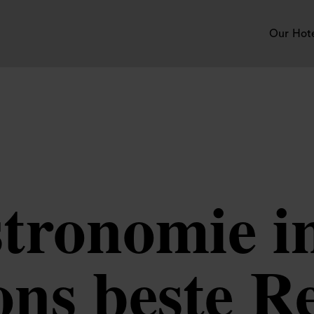
Our Hot
stronomie i
ns beste R