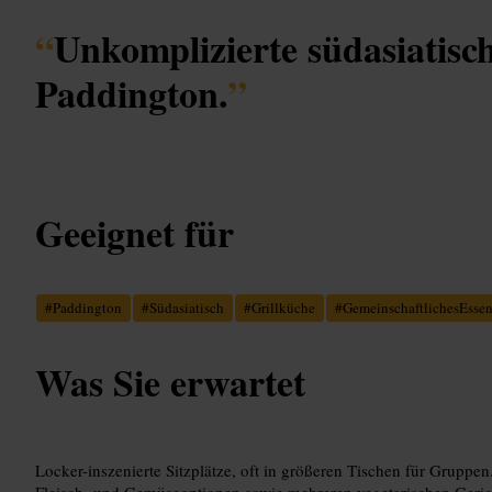
“
Unkomplizierte südasiatisch
Paddington.
”
Geeignet für
#
Paddington
#
Südasiatisch
#
Grillküche
#
GemeinschaftlichesEsse
Was Sie erwartet
Locker-inszenierte Sitzplätze, oft in größeren Tischen für Gruppen.
Fleisch- und Gemüseoptionen sowie mehreren vegetarischen Gerich