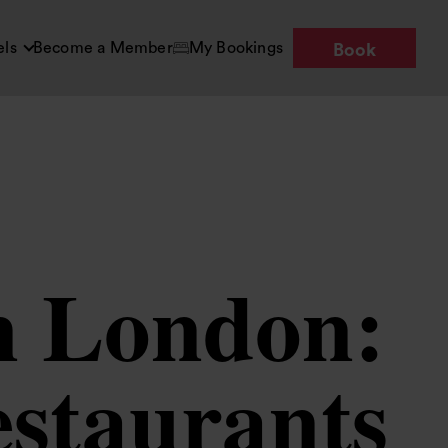
els
Become a Member
My Bookings
Book
n London:
estaurants