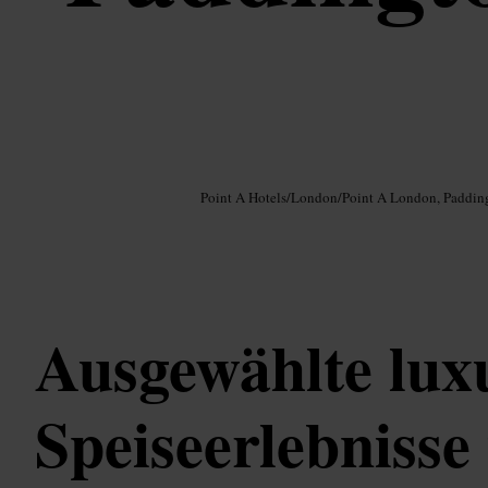
Bild /
Google AI
Point A Hotels
/
London
/
Point A London, Paddin
Ausgewählte lux
Speiseerlebnisse