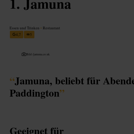
Jamuna
Essen und Trinken
•
Restaurant
4,7
5
Bild /
jamuna.co.uk
“
Jamuna, beliebt für Abende
Paddington
”
Geeignet für