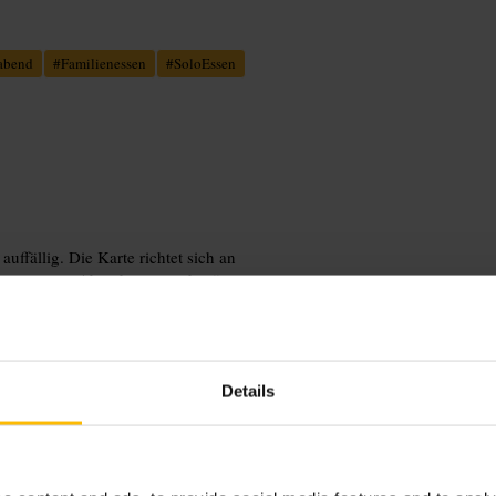
abend
#
Familienessen
#
SoloEssen
uffällig. Die Karte richtet sich an
ssen gut zu Abendessen und späteren
Details
enden. Erwähnen Sie bei der