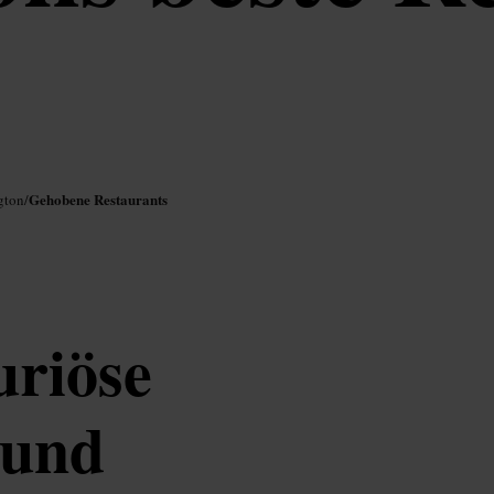
Gehobene Restaurants
gton
/
uriöse
 und