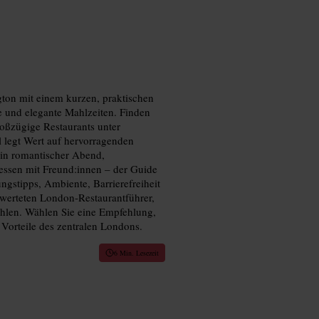
on mit einem kurzen, praktischen
 und elegante Mahlzeiten. Finden
roßzügige Restaurants unter
 legt Wert auf hervorragenden
ein romantischer Abend,
essen mit Freund:innen – der Guide
ngstipps, Ambiente, Barrierefreiheit
ewerteten London-Restaurantführer,
len. Wählen Sie eine Empfehlung,
 Vorteile des zentralen Londons.
6 Min. Lesezeit