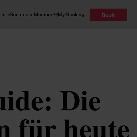
els
Become a Member
My Bookings
Book
ide: Die
n für heute