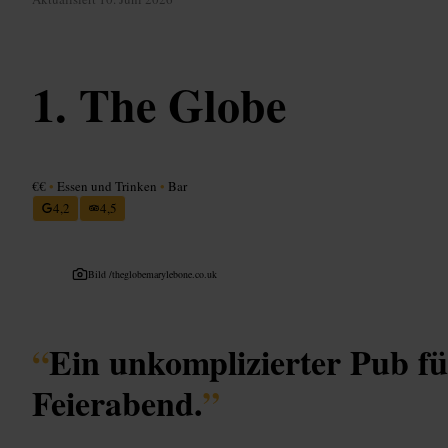
The Globe
€€
•
Essen und Trinken
•
Bar
4,2
4,5
Bild /
theglobemarylebone.co.uk
“
Ein unkomplizierter Pub fü
Feierabend.
”