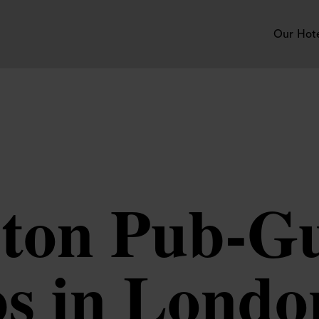
Our Hot
ton Pub-Gu
s in Londo