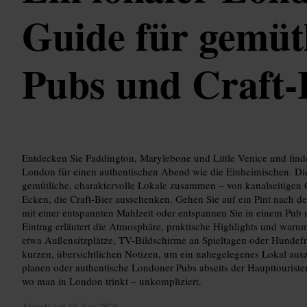
Guide für gemüt
Pubs und Craft-
Entdecken Sie Paddington, Marylebone und Little Venice und finde
London für einen authentischen Abend wie die Einheimischen. Die
gemütliche, charaktervolle Lokale zusammen – von kanalseitigen 
Ecken, die Craft-Bier ausschenken. Gehen Sie auf ein Pint nach d
mit einer entspannten Mahlzeit oder entspannen Sie in einem Pub 
Eintrag erläutert die Atmosphäre, praktische Highlights und war
etwa Außensitzplätze, TV-Bildschirme an Spieltagen oder Hundefr
kurzen, übersichtlichen Notizen, um ein nahegelegenes Lokal aus
planen oder authentische Londoner Pubs abseits der Haupttouriste
wo man in London trinkt – unkompliziert.
Aktualisiert
10. Juni 2026