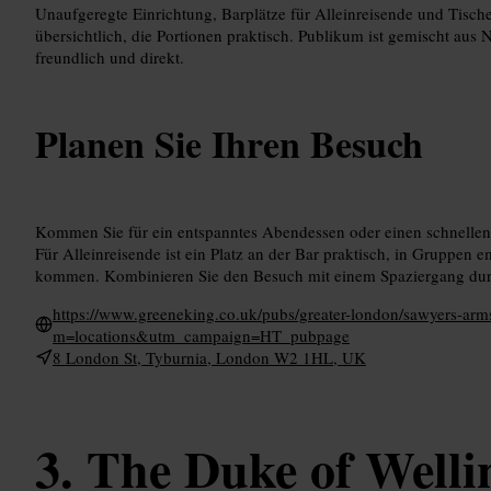
Unaufgeregte Einrichtung, Barplätze für Alleinreisende und Tische
übersichtlich, die Portionen praktisch. Publikum ist gemischt aus
freundlich und direkt.
Planen Sie Ihren Besuch
Kommen Sie für ein entspanntes Abendessen oder einen schnellen 
Für Alleinreisende ist ein Platz an der Bar praktisch, in Gruppen e
kommen. Kombinieren Sie den Besuch mit einem Spaziergang durc
https://www.greeneking.co.uk/pubs/greater-london/sawyers-
m=locations&utm_campaign=HT_pubpage
8 London St, Tyburnia, London W2 1HL, UK
The Duke of Welli