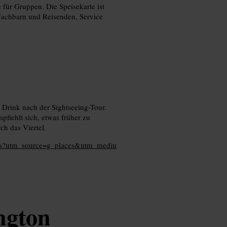
 für Gruppen. Die Speisekarte ist
 Nachbarn und Reisenden, Service
Drink nach der Sightseeing-Tour.
mpfiehlt sich, etwas früher zu
h das Viertel.
arms?utm_source=g_places&utm_mediu
ngton