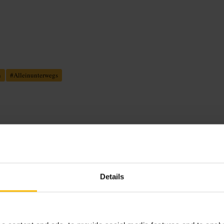
n
#
Alleinunterwegs
klassische Bar-Drinks. Es gibt
nt, wird am späten Abend lebhafter.
Details