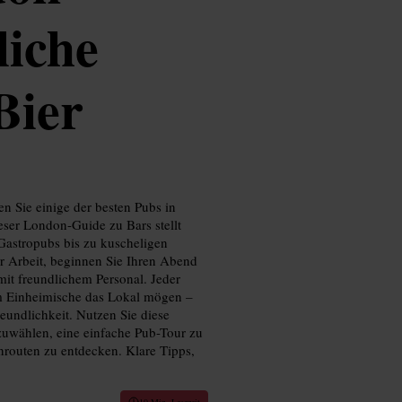
liche
Bier
n Sie einige der besten Pubs in
ser London-Guide zu Bars stellt
Gastropubs bis zu kuscheligen
er Arbeit, beginnen Sie Ihren Abend
mit freundlichem Personal. Jeder
um Einheimische das Lokal mögen –
eundlichkeit. Nutzen Sie diese
zuwählen, eine einfache Pub-Tour zu
nrouten zu entdecken. Klare Tipps,
10 Min. Lesezeit