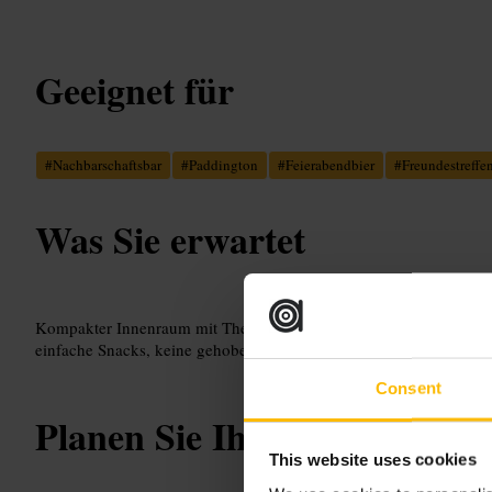
Geeignet für
#
Nachbarschaftsbar
#
Paddington
#
Feierabendbier
#
Freundestreffe
Was Sie erwartet
Kompakter Innenraum mit Theke und Hockern. Fokus auf Bier und 
einfache Snacks, keine gehobene Küche. Die Stimmung ist entspan
Consent
Planen Sie Ihren Besuch
This website uses cookies