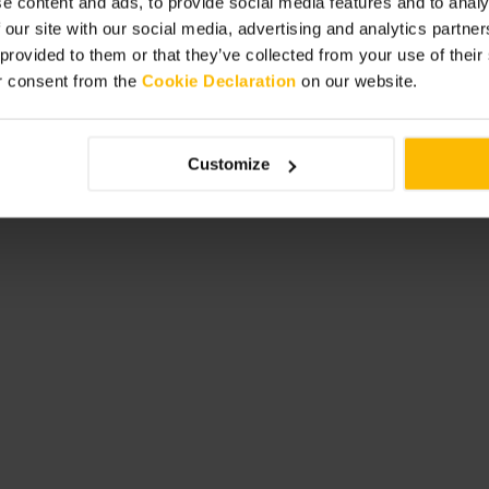
e content and ads, to provide social media features and to analy
 our site with our social media, advertising and analytics partn
tell direkt an der Theke und setz
ignet als Zwischenstopp vor dem
 provided to them or that they’ve collected from your use of thei
hlt es sich, früh da zu sein.
r consent from the
Cookie Declaration
on our website.
Customize