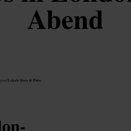
Abend
Lokale Bars & Pubs
gton
/
don-