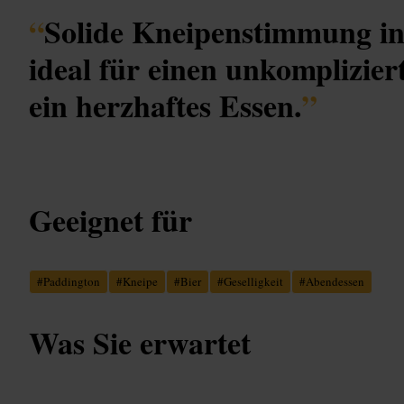
“
Solide Kneipenstimmung in
ideal für einen unkomplizie
ein herzhaftes Essen.
”
Geeignet für
#
Paddington
#
Kneipe
#
Bier
#
Geselligkeit
#
Abendessen
Was Sie erwartet