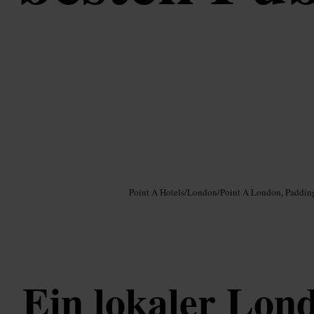
Bild /
Google AI
Point A Hotels
/
London
/
Point A London, Paddin
Ein lokaler Lon