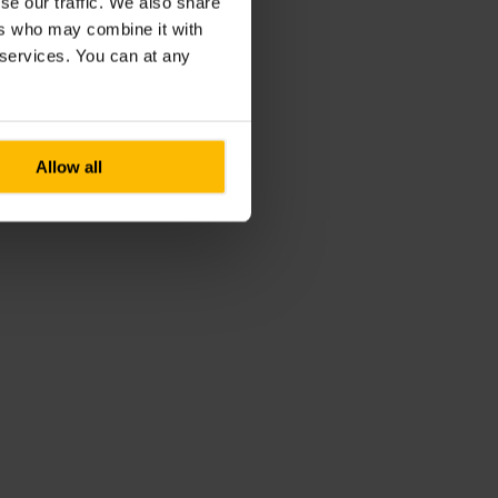
se our traffic. We also share
ers who may combine it with
r services. You can at any
Allow all