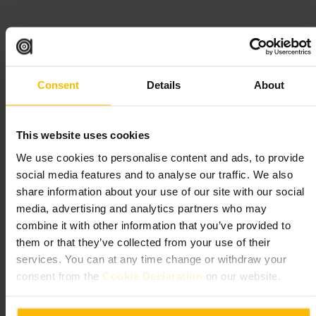
“
Kleine Teeboutique, große Auswahl.
”
Consent
Details
About
Geeignet für
#
Tee
#
Geschenkidee
#
TeeShop
#
Nachhaltig
#
Teesorten
This website uses cookies
#
Teekeramik
#
Teepostkarten
We use cookies to personalise content and ads, to provide
Was Sie erwartet
social media features and to analyse our traffic. We also
share information about your use of our site with our social
media, advertising and analytics partners who may
Ein übersichtlicher Innenraum mit Regalen voller Teedosen und
hübscher Verpackungen. Sie können verschiedene Tees riechen und
combine it with other information that you’ve provided to
probieren. Es gibt keine Gastronomie, nur Verkauf von Tee und
them or that they’ve collected from your use of their
Keramik. Das Personal berät zu Herkunft und Zubereitung.
services. You can at any time change or withdraw your
consent from the
Cookie Declaration
on our website.
Planen Sie Ihren Besuch