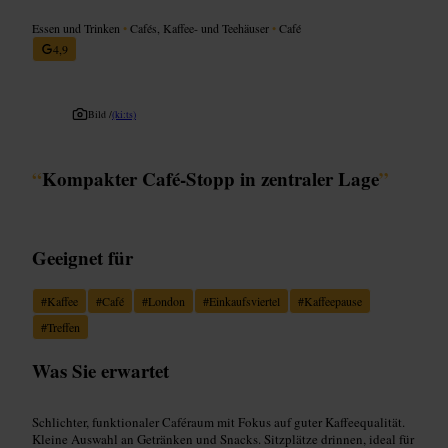
Essen und Trinken
•
Cafés, Kaffee- und Teehäuser
•
Café
4,9
Bild /
(ki:ts)
“
Kompakter Café-Stopp in zentraler Lage
”
Geeignet für
#
Kaffee
#
Café
#
London
#
Einkaufsviertel
#
Kaffeepause
#
Treffen
Was Sie erwartet
Schlichter, funktionaler Caféraum mit Fokus auf guter Kaffeequalität.
Kleine Auswahl an Getränken und Snacks. Sitzplätze drinnen, ideal für