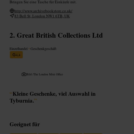
Bringen Sie eine Tasche für Einkäufe mit.
http://www.archivebookstore.co.uk/
83 Bell St, London NW1 6TB, UK
Great British Collections Ltd
Einzelhandel
•
Geschenkgeschäft
4,4
Bild /
The London Mint Office
“
Kleine Geschenke, viel Auswahl in
Tyburnia.
”
Geeignet für