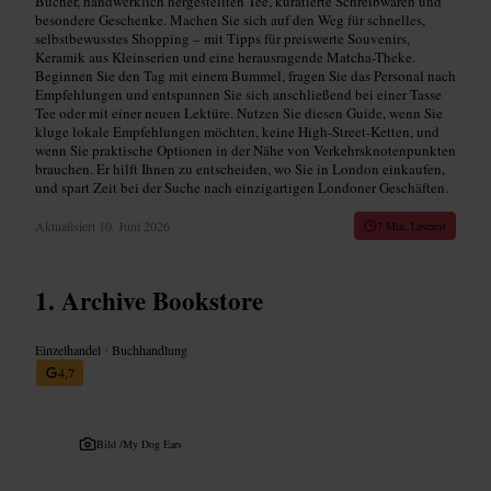
Bücher, handwerklich hergestellten Tee, kuratierte Schreibwaren und
besondere Geschenke. Machen Sie sich auf den Weg für schnelles,
selbstbewusstes Shopping – mit Tipps für preiswerte Souvenirs,
Keramik aus Kleinserien und eine herausragende Matcha-Theke.
Beginnen Sie den Tag mit einem Bummel, fragen Sie das Personal nach
Empfehlungen und entspannen Sie sich anschließend bei einer Tasse
Tee oder mit einer neuen Lektüre. Nutzen Sie diesen Guide, wenn Sie
kluge lokale Empfehlungen möchten, keine High-Street-Ketten, und
wenn Sie praktische Optionen in der Nähe von Verkehrsknotenpunkten
brauchen. Er hilft Ihnen zu entscheiden, wo Sie in London einkaufen,
und spart Zeit bei der Suche nach einzigartigen Londoner Geschäften.
Aktualisiert
10. Juni 2026
7 Min. Lesezeit
Archive Bookstore
Einzelhandel
•
Buchhandlung
4,7
Bild /
My Dog Ears