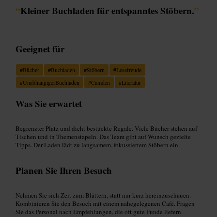
“
Kleiner Buchladen für entspanntes Stöbern.
”
Geeignet für
#
Bücher
#
Buchladen
#
Stöbern
#
Lesefreude
#
UnabhängigerBuchladen
#
Camden
#
Literatur
Was Sie erwartet
Begrenzter Platz und dicht bestückte Regale. Viele Bücher stehen auf
Tischen und in Themenstapeln. Das Team gibt auf Wunsch gezielte
Tipps. Der Laden lädt zu langsamem, fokussiertem Stöbern ein.
Planen Sie Ihren Besuch
Nehmen Sie sich Zeit zum Blättern, statt nur kurz hereinzuschauen.
Kombinieren Sie den Besuch mit einem nahegelegenen Café. Fragen
Sie das Personal nach Empfehlungen, die oft gute Funde liefern.