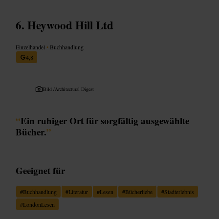
Heywood Hill Ltd
Einzelhandel
•
Buchhandlung
4,8
Bild /
Architectural Digest
“
Ein ruhiger Ort für sorgfältig ausgewählte
Bücher.
”
Geeignet für
#
Buchhandlung
#
Literatur
#
Lesen
#
Bücherliebe
#
Stadterlebnis
#
LondonLesen