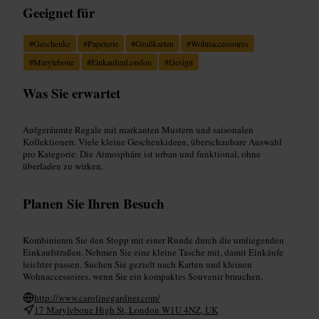
Geeignet für
#
Geschenke
#
Papeterie
#
Grußkarten
#
Wohnaccessoires
#
Marylebone
#
EinkaufenLondon
#
Design
Was Sie erwartet
Aufgeräumte Regale mit markanten Mustern und saisonalen
Kollektionen. Viele kleine Geschenkideen, überschaubare Auswahl
pro Kategorie. Die Atmosphäre ist urban und funktional, ohne
überladen zu wirken.
Planen Sie Ihren Besuch
Kombinieren Sie den Stopp mit einer Runde durch die umliegenden
Einkaufstraßen. Nehmen Sie eine kleine Tasche mit, damit Einkäufe
leichter passen. Suchen Sie gezielt nach Karten und kleinen
Wohnaccessoires, wenn Sie ein kompaktes Souvenir brauchen.
http://www.carolinegardner.com/
17 Marylebone High St, London W1U 4NZ, UK