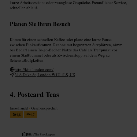
kurze Arbeitssessions oder zwanglose Gespräche. Freundlicher Service,
schneller Ablauf.
Planen Sie Ihren Besuch
Komm für einen schnellen Kaffee oder plane eine kurze Pause
zwischen Einkaufstouren. Rechne mit begrenzten Sitzplätzen, nimm
bei Bedarf einen To-go-Becher. Nutze das Café als Treffpunkt vor
einem Stadtbummel oder als Zwischenstopp auf dem Weg zu
Sehenswürdigkeiten.
http://kits-london.com/
31A Duke St, London W1U 1LS, UK
Postcard Teas
Einzelhandel
•
Geschenkgeschäft
4,8
4,7
Bild /
The Shopkeepers