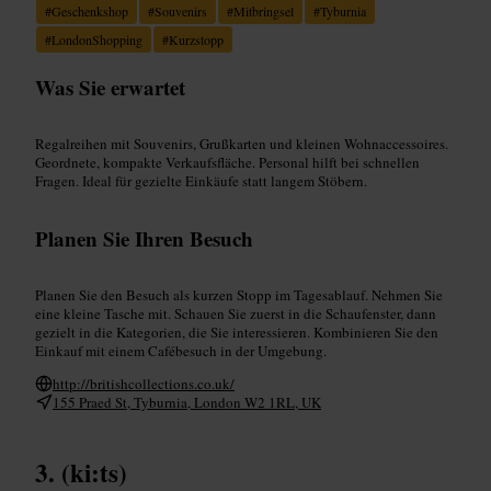
#
Geschenkshop
#
Souvenirs
#
Mitbringsel
#
Tyburnia
#
LondonShopping
#
Kurzstopp
Was Sie erwartet
Regalreihen mit Souvenirs, Grußkarten und kleinen Wohnaccessoires.
Geordnete, kompakte Verkaufsfläche. Personal hilft bei schnellen
Fragen. Ideal für gezielte Einkäufe statt langem Stöbern.
Planen Sie Ihren Besuch
Planen Sie den Besuch als kurzen Stopp im Tagesablauf. Nehmen Sie
eine kleine Tasche mit. Schauen Sie zuerst in die Schaufenster, dann
gezielt in die Kategorien, die Sie interessieren. Kombinieren Sie den
Einkauf mit einem Cafébesuch in der Umgebung.
http://britishcollections.co.uk/
155 Praed St, Tyburnia, London W2 1RL, UK
(ki:ts)