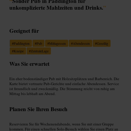
“
Solider Pub in Paddington für
unkomplizierte Mahlzeiten und Drinks.
”
Geeignet für
#
Paddington
#
Pub
#
Mittagessen
#
Abendessen
#
Gesellig
#
Kneipe
#
ZentraleLage
Was Sie erwartet
Ein eher bodenständiger Pub mit Holzsitzplätzen und Barbereich. Die
Karte bietet vertraute Pub-Gerichte und einfache Abendessen. Service
ist freundlich und zweckmäßig. Die Stimmung reicht von ruhig am
Mittag bis lebhaft am Abend.
Planen Sie Ihren Besuch
Reservieren Sie für Wochenendabende, wenn Sie mit einer Gruppe
kommen. Für einen schnellen Solo-Besuch wählen Sie einen Platz an