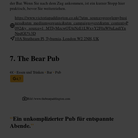
der Bar. Wenn Sie nach dem Zug ankommen, ist ein kurzer Stopp hier
praktisch, bevor Sie weiterziehen.
https://www.victoriapaddington.co.uk/?utm_source=googlemybusi
ness&utm_medium=organic&utm_campaign=yext&utm_content=P
092&y_source=1_MTIyMzcwOTAtNzE1LWxvY2F0aW9uLndlYn
NpdGU%3D
10A Strathearn Pl, Tyburnia, London W2 2NH, UK
The Bear Pub
€€
•
Essen und Trinken
•
Bar
•
Pub
4,7
Bild /
www.thebearpaddington.com
“
Ein unkomplizierter Pub für entspannte
Abende.
”