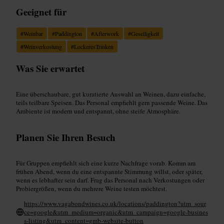
Geeignet für
#
Weinbar
#
Paddington
#
Afterwork
#
Geselligkeit
#
Weinverkostung
#
LockeresTrinken
Was Sie erwartet
Eine überschaubare, gut kuratierte Auswahl an Weinen, dazu einfache,
teils teilbare Speisen. Das Personal empfiehlt gern passende Weine. Das
Ambiente ist modern und entspannt, ohne steife Atmosphäre.
Planen Sie Ihren Besuch
Für Gruppen empfiehlt sich eine kurze Nachfrage vorab. Komm am
frühen Abend, wenn du eine entspannte Stimmung willst, oder später,
wenn es lebhafter sein darf. Frag das Personal nach Verkostungen oder
Probiergrößen, wenn du mehrere Weine testen möchtest.
https://www.vagabondwines.co.uk/locations/paddington?utm_sour
ce=google&utm_medium=organic&utm_campaign=google-busines
s-listing&utm_content=gmb-website-button