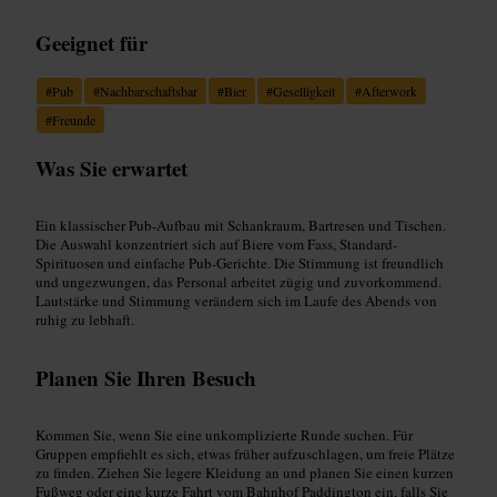
Geeignet für
#
Pub
#
Nachbarschaftsbar
#
Bier
#
Geselligkeit
#
Afterwork
#
Freunde
Was Sie erwartet
Ein klassischer Pub-Aufbau mit Schankraum, Bartresen und Tischen.
Die Auswahl konzentriert sich auf Biere vom Fass, Standard-
Spirituosen und einfache Pub-Gerichte. Die Stimmung ist freundlich
und ungezwungen, das Personal arbeitet zügig und zuvorkommend.
Lautstärke und Stimmung verändern sich im Laufe des Abends von
ruhig zu lebhaft.
Planen Sie Ihren Besuch
Kommen Sie, wenn Sie eine unkomplizierte Runde suchen. Für
Gruppen empfiehlt es sich, etwas früher aufzuschlagen, um freie Plätze
zu finden. Ziehen Sie legere Kleidung an und planen Sie einen kurzen
Fußweg oder eine kurze Fahrt vom Bahnhof Paddington ein, falls Sie