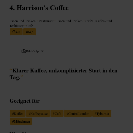
Harrison’s Coffee
Essen und Trinken
•
Restaurant
•
Essen und Trinken
•
Cafés, Kaffee- und
Teehäuser
•
Café
4,8
4,5
Bild /
Yelp UK
“
Klarer Kaffee, unkomplizierter Start in den
Tag.
”
Geeignet für
#
Kaffee
#
Kaffeepause
#
Café
#
CentralLondon
#
Tyburnia
#
Mitnehmen