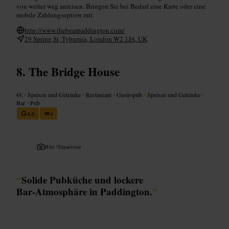
von weiter weg anreisen. Bringen Sie bei Bedarf eine Karte oder eine
mobile Zahlungsoption mit.
http://www.thebearpaddington.com/
29 Spring St, Tyburnia, London W2 1JA, UK
The Bridge House
€€
•
Speisen und Getränke
•
Restaurant
•
Gastropub
•
Speisen und Getränke
•
Bar
•
Pub
4,6
4
Bild /
Tripadvisor
“
Solide Pubküche und lockere
Bar‑Atmosphäre in Paddington.
”