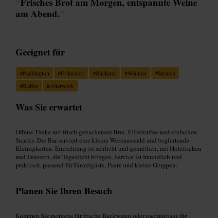
“
Frisches Brot am Morgen, entspannte Weine
am Abend.
”
Geeignet für
#
Paddington
#
Frühstück
#
Bäckerei
#
Weinbar
#
Brunch
#
Kaffee
#
Afterwork
Was Sie erwartet
Offene Theke mit frisch gebackenem Brot, Filterkaffee und einfachen
Snacks. Die Bar serviert eine kleine Weinauswahl und begleitende
Kleinigkeiten. Einrichtung ist schlicht und gemütlich, mit Holztischen
und Fenstern, die Tageslicht bringen. Service ist freundlich und
praktisch, passend für Einzelgäste, Paare und kleine Gruppen.
Planen Sie Ihren Besuch
Kommen Sie morgens für frische Backwaren oder nachmittags für