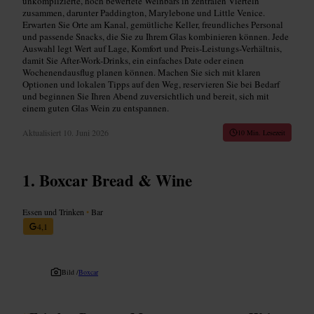
unkomplizierte, hoch bewertete Weinbars in zentralen Vierteln
zusammen, darunter Paddington, Marylebone und Little Venice.
Erwarten Sie Orte am Kanal, gemütliche Keller, freundliches Personal
und passende Snacks, die Sie zu Ihrem Glas kombinieren können. Jede
Auswahl legt Wert auf Lage, Komfort und Preis-Leistungs-Verhältnis,
damit Sie After-Work-Drinks, ein einfaches Date oder einen
Wochenendausflug planen können. Machen Sie sich mit klaren
Optionen und lokalen Tipps auf den Weg, reservieren Sie bei Bedarf
und beginnen Sie Ihren Abend zuversichtlich und bereit, sich mit
einem guten Glas Wein zu entspannen.
Aktualisiert
10. Juni 2026
10 Min. Lesezeit
Boxcar Bread & Wine
Essen und Trinken
•
Bar
4,1
Bild /
Boxcar