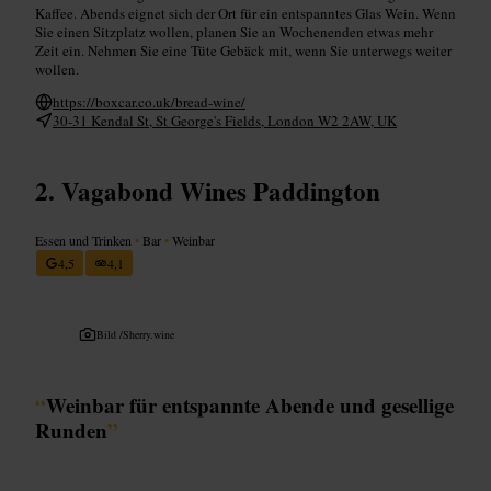
Kaffee. Abends eignet sich der Ort für ein entspanntes Glas Wein. Wenn
Sie einen Sitzplatz wollen, planen Sie an Wochenenden etwas mehr
Zeit ein. Nehmen Sie eine Tüte Gebäck mit, wenn Sie unterwegs weiter
wollen.
https://boxcar.co.uk/bread-wine/
30-31 Kendal St, St George's Fields, London W2 2AW, UK
Vagabond Wines Paddington
Essen und Trinken
•
Bar
•
Weinbar
4,5
4,1
Bild /
Sherry.wine
“
Weinbar für entspannte Abende und gesellige
Runden
”