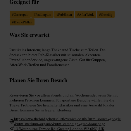
Geeignet für
#
Gastropub
#
Paddington
#
PubEssen
#
AfterWork
#
Gesellig
#
KleinePlatten
Was Sie erwartet
Rustikales Interieur, lange Theke und Tische zum Teilen. Die
Speisekarte bietet Pub‑Klassiker mit saisonalen Akzenten.
Freundlicher Service, ungezwungene Gäste. Gut für Gruppen,
After‑Work‑Treffen und Familienessen.
Planen Sie Ihren Besuch
Reservieren Sie vor allem abends und am Wochenende, wenn Sie mit
mehreren Personen kommen. Für spontane Besuche wählen Sie die
Theke. Probieren Sie herzhafte Klassiker und eine Auswahl lokaler
Biere. Kommen Sie in legerer Kleidung.
https://www.thebridgehouselittlevenice.co.uk/?utm_source=google
&utm_medium=organic&utm_campaign=gmb-homepage
13 Westbourne Terrace Rd, Greater, London W2 6NG, UK