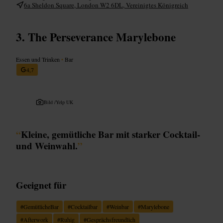
6a Sheldon Square, London W2 6DL, Vereinigtes Königreich
The Perseverance Marylebone
Essen und Trinken
•
Bar
4,7
Bild /
Yelp UK
“
Kleine, gemütliche Bar mit starker Cocktail-
und Weinwahl.
”
Geeignet für
#
GemütlicheBar
#
Cocktailbar
#
Weinbar
#
Marylebone
#
Afterwork
#
Ruhig
#
Gesprächsfreundlich