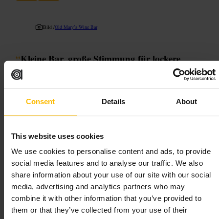
Bild /
Old Mary’s Wine Bar
“
Kleine Bar, große Stimmung für lockere
Abende in London
”
Consent
Details
About
Geeignet für
#
GemütlicheBar
#
Cocktailbar
#
Abendausgang
#
Afterwork
This website uses cookies
#
Nachtleben
We use cookies to personalise content and ads, to provide
Was Sie erwartet
social media features and to analyse our traffic. We also
share information about your use of our site with our social
media, advertising and analytics partners who may
Eine intime Bar mit begrenzter Sitzzahl, gedämpfter Beleuchtung und
Fokus auf gut gemixte Cocktails. Das Personal ist routiniert und berät
combine it with other information that you’ve provided to
bei der Getränkeauswahl. Hier trifft man auf ein gemischtes Publikum:
them or that they’ve collected from your use of their
Paare, Freundesgruppen und Einzelpersonen.