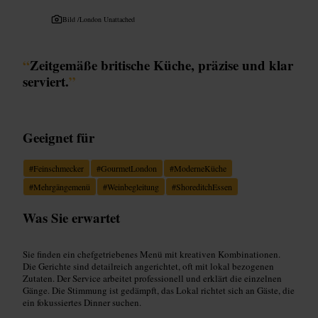
Bild /
London Unattached
“
Zeitgemäße britische Küche, präzise und klar
serviert.
”
Geeignet für
#
Feinschmecker
#
GourmetLondon
#
ModerneKüche
#
Mehrgängemenü
#
Weinbegleitung
#
ShoreditchEssen
Was Sie erwartet
Sie finden ein chefgetriebenes Menü mit kreativen Kombinationen.
Die Gerichte sind detailreich angerichtet, oft mit lokal bezogenen
Zutaten. Der Service arbeitet professionell und erklärt die einzelnen
Gänge. Die Stimmung ist gedämpft, das Lokal richtet sich an Gäste, die
ein fokussiertes Dinner suchen.