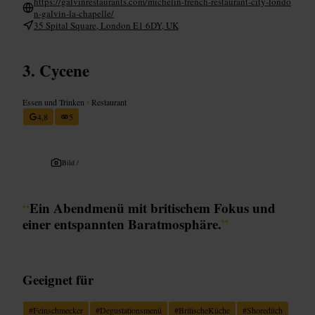
https://galvinrestaurants.com/michelin-french-restaurant-city-londo
n-galvin-la-chapelle/
35 Spital Square, London E1 6DY, UK
Cycene
Essen und Trinken
•
Restaurant
4,8
5
Bild /
“
Ein Abendmenü mit britischem Fokus und
einer entspannten Baratmosphäre.
”
Geeignet für
#
Feinschmecker
#
Degustationsmenü
#
BritischeKüche
#
Shoreditch