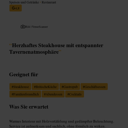
Speisen und Getränke
•
Restaurant
4,8
Bild /
VenueScanner
“
Herzhaftes Steakhouse mit entspannter
Tavernenatmosphäre
”
Geeignet für
#
Steakhouse
#
BritischeKüche
#
Gastropub
#
Geschäftsessen
#
Familienfreundlich
#
Abendessen
#
Cocktails
Was Sie erwartet
Warmes Interieur mit Holzvertäfelung und gedämpfter Beleuchtung.
Service ist aufmerksam und sachlich, ohne förmlich zu wirken.