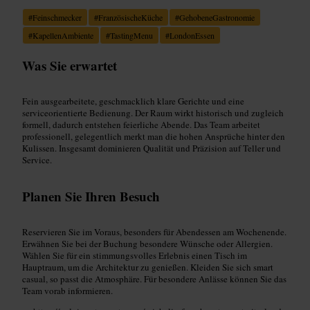
#
Feinschmecker
#
FranzösischeKüche
#
GehobeneGastronomie
#
KapellenAmbiente
#
TastingMenu
#
LondonEssen
Was Sie erwartet
Fein ausgearbeitete, geschmacklich klare Gerichte und eine
serviceorientierte Bedienung. Der Raum wirkt historisch und zugleich
formell, dadurch entstehen feierliche Abende. Das Team arbeitet
professionell, gelegentlich merkt man die hohen Ansprüche hinter den
Kulissen. Insgesamt dominieren Qualität und Präzision auf Teller und
Service.
Planen Sie Ihren Besuch
Reservieren Sie im Voraus, besonders für Abendessen am Wochenende.
Erwähnen Sie bei der Buchung besondere Wünsche oder Allergien.
Wählen Sie für ein stimmungsvolles Erlebnis einen Tisch im
Hauptraum, um die Architektur zu genießen. Kleiden Sie sich smart
casual, so passt die Atmosphäre. Für besondere Anlässe können Sie das
Team vorab informieren.