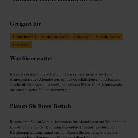
Geeignet für
#
Feinschmecker
#
GehobeneKüche
#
CityEssen
#
Geschäftsessen
#
Paarabend
Was Sie erwartet
Klare, fokussierte Speisekarte und ein serviceorientiertes Team.
Atmosphärisches Abendessen, oft mit Geschäftsleuten und Paaren.
Tische für Gruppen sind verfügbar, ebenso Plätze für Alleinreisende,
die ein ruhigeres Dinner bevorzugen.
Planen Sie Ihren Besuch
Reservieren Sie im Voraus, besonders für Abendessen am Wochenende.
Erwähnen Sie bei der Buchung besondere Ernährungswünsche.
Kleiderempfehlung: smart casual. Planen Sie Zeit ein, so dass Sie
entspannt bestellen und das Menü genießen können.