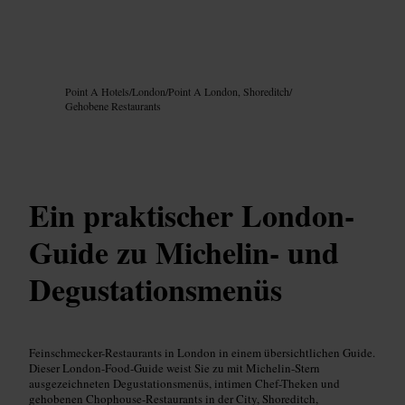
Bild /
Google AI
Point A Hotels
/
London
/
Point A London, Shoreditch
/
Gehobene Restaurants
Ein praktischer London-
Guide zu Michelin- und
Degustationsmenüs
Feinschmecker-Restaurants in London in einem übersichtlichen Guide.
Dieser London-Food-Guide weist Sie zu mit Michelin-Stern
ausgezeichneten Degustationsmenüs, intimen Chef-Theken und
gehobenen Chophouse-Restaurants in der City, Shoreditch,