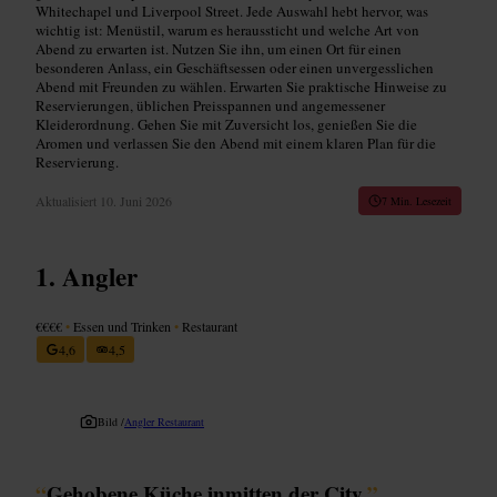
Whitechapel und Liverpool Street. Jede Auswahl hebt hervor, was
wichtig ist: Menüstil, warum es heraussticht und welche Art von
Abend zu erwarten ist. Nutzen Sie ihn, um einen Ort für einen
besonderen Anlass, ein Geschäftsessen oder einen unvergesslichen
Abend mit Freunden zu wählen. Erwarten Sie praktische Hinweise zu
Reservierungen, üblichen Preisspannen und angemessener
Kleiderordnung. Gehen Sie mit Zuversicht los, genießen Sie die
Aromen und verlassen Sie den Abend mit einem klaren Plan für die
Reservierung.
Aktualisiert
10. Juni 2026
7 Min. Lesezeit
Angler
€€€€
•
Essen und Trinken
•
Restaurant
4,6
4,5
Bild /
Angler Restaurant
“
Gehobene Küche inmitten der City.
”