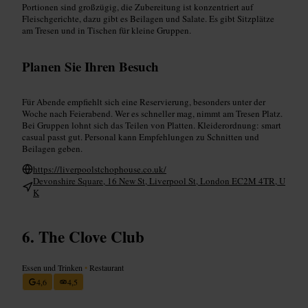
Portionen sind großzügig, die Zubereitung ist konzentriert auf
Fleischgerichte, dazu gibt es Beilagen und Salate. Es gibt Sitzplätze
am Tresen und in Tischen für kleine Gruppen.
Planen Sie Ihren Besuch
Für Abende empfiehlt sich eine Reservierung, besonders unter der
Woche nach Feierabend. Wer es schneller mag, nimmt am Tresen Platz.
Bei Gruppen lohnt sich das Teilen von Platten. Kleiderordnung: smart
casual passt gut. Personal kann Empfehlungen zu Schnitten und
Beilagen geben.
https://liverpoolstchophouse.co.uk/
Devonshire Square, 16 New St, Liverpool St, London EC2M 4TR, U
K
The Clove Club
Essen und Trinken
•
Restaurant
4,6
4,5