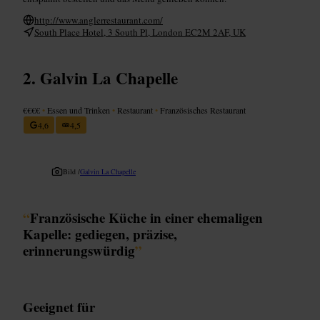
http://www.anglerrestaurant.com/
South Place Hotel, 3 South Pl, London EC2M 2AF, UK
Galvin La Chapelle
€€€€
•
Essen und Trinken
•
Restaurant
•
Französisches Restaurant
4,6
4,5
Bild /
Galvin La Chapelle
“
Französische Küche in einer ehemaligen
Kapelle: gediegen, präzise,
erinnerungswürdig
”
Geeignet für