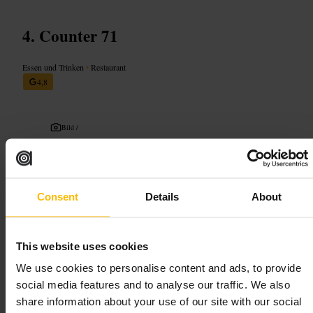
Counter 71
Essen und Trinken
•
Restaurant
4,8
Bild /
“
Unaufgeregte, frische Küche für gemütliche
Mahlzeiten in der Stadt.
”
Consent
Details
About
Geeignet für
This website uses cookies
We use cookies to personalise content and ads, to provide
#
LokaleKüche
#
Brunch
#
Gesellig
#
Familienfreundlich
social media features and to analyse our traffic. We also
#
SchnellUndLecker
#
LondonEssen
share information about your use of our site with our social