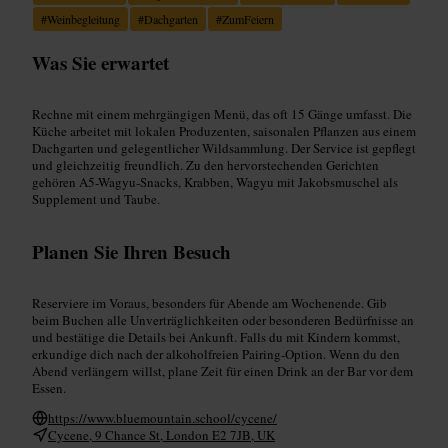
#
Weinbegleitung
#
Dachgarten
#
ZumFeiern
Was Sie erwartet
Rechne mit einem mehrgängigen Menü, das oft 15 Gänge umfasst. Die
Küche arbeitet mit lokalen Produzenten, saisonalen Pflanzen aus einem
Dachgarten und gelegentlicher Wildsammlung. Der Service ist gepflegt
und gleichzeitig freundlich. Zu den hervorstechenden Gerichten
gehören A5-Wagyu-Snacks, Krabben, Wagyu mit Jakobsmuschel als
Supplement und Taube.
Planen Sie Ihren Besuch
Reserviere im Voraus, besonders für Abende am Wochenende. Gib
beim Buchen alle Unverträglichkeiten oder besonderen Bedürfnisse an
und bestätige die Details bei Ankunft. Falls du mit Kindern kommst,
erkundige dich nach der alkoholfreien Pairing-Option. Wenn du den
Abend verlängern willst, plane Zeit für einen Drink an der Bar vor dem
Essen.
https://www.bluemountain.school/cycene/
Cycene, 9 Chance St, London E2 7JB, UK