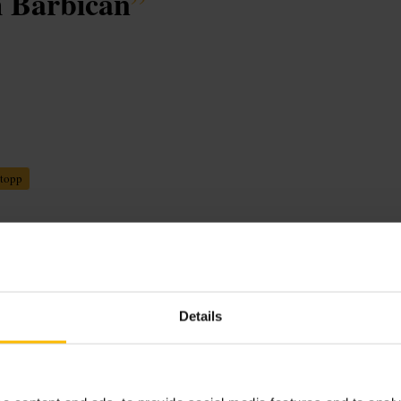
m Barbican
”
stopp
einmauern. Der Ort ist offen
Details
Zwischenstopp auf einem
es Stück Geschichte im Straßenbild.