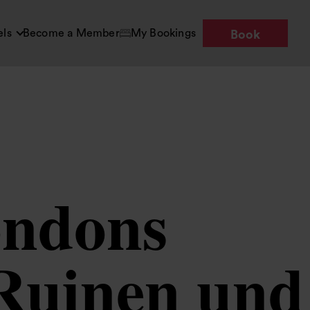
els
Become a Member
My Bookings
Book
ondons
 Ruinen und