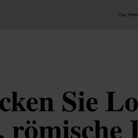
Our Hot
cken Sie L
, römische