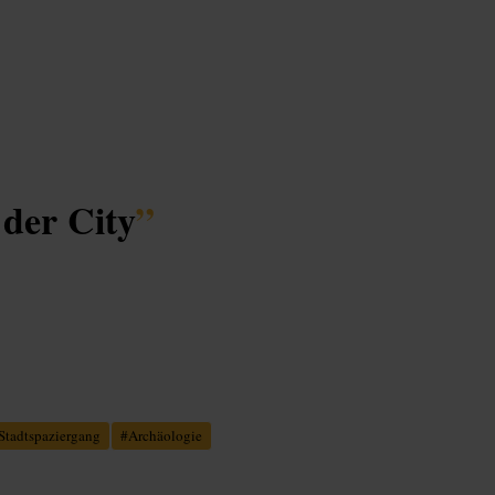
 der City
”
Stadtspaziergang
#
Archäologie