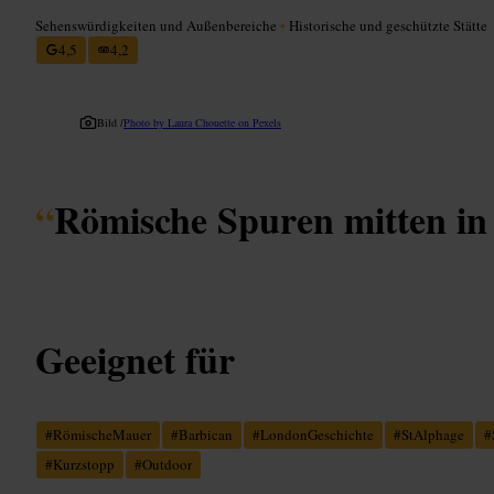
Sehenswürdigkeiten und Außenbereiche
•
Historische und geschützte Stätte
4,5
4,2
Bild /
Photo by Laura Chouette on Pexels
“
Römische Spuren mitten in
Geeignet für
#
RömischeMauer
#
Barbican
#
LondonGeschichte
#
StAlphage
#
#
Kurzstopp
#
Outdoor