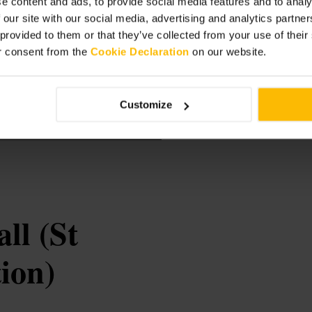
e content and ads, to provide social media features and to analy
 our site with our social media, advertising and analytics partn
 provided to them or that they’ve collected from your use of thei
r consent from the
Cookie Declaration
on our website.
rbican. Nehmen Sie bequeme Schuhe,
ra für Detailaufnahmen der
rze Artikel oder Karten zur
Customize
ic-architecture/roman-fort-of-londiniu
l (St
ion)