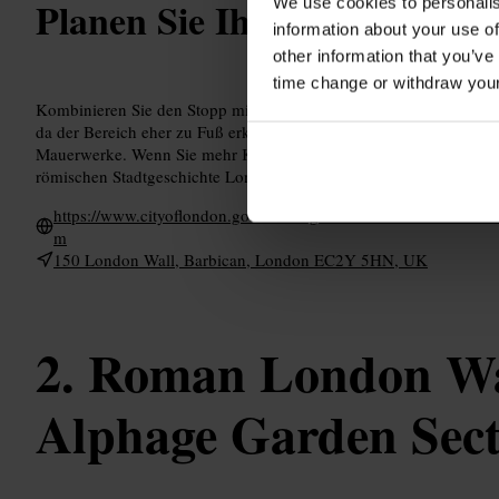
Planen Sie Ihren Besuch
We use cookies to personalis
information about your use of
other information that you’ve
time change or withdraw you
Kombinieren Sie den Stopp mit einem Spaziergang durch das Ba
da der Bereich eher zu Fuß erkundet wird. Bringen Sie eine Kame
Mauerwerke. Wenn Sie mehr Kontext möchten, suchen Sie vorab ku
römischen Stadtgeschichte Londons.
https://www.cityoflondon.gov.uk/things-to-do/architecture/histor
m
150 London Wall, Barbican, London EC2Y 5HN, UK
Roman London Wal
Alphage Garden Sect