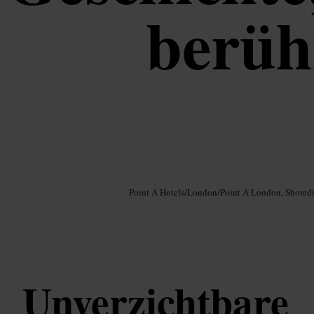
berüh
Bild /
Google AI
Point A Hotels
/
London
/
Point A London, Shored
Unverzichtbare