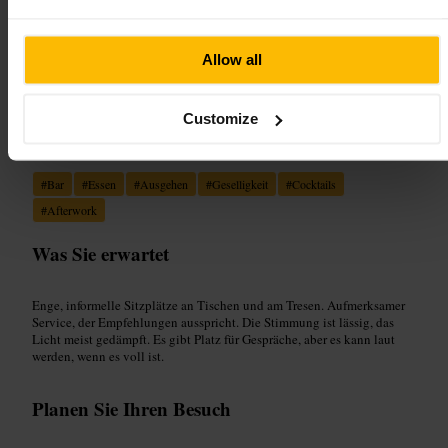
“
Kleine Bar, klarer Fokus auf gutes Essen und
entspannte Drinks.
”
Allow all
Customize
Geeignet für
#
Bar
#
Essen
#
Ausgehen
#
Geselligkeit
#
Cocktails
#
Afterwork
Was Sie erwartet
Enge, informelle Sitzplätze an Tischen und am Tresen. Aufmerksamer
Service, der Empfehlungen ausspricht. Die Stimmung ist lässig, das
Licht meist gedämpft. Es gibt Platz für Gespräche, aber es kann laut
werden, wenn es voll ist.
Planen Sie Ihren Besuch