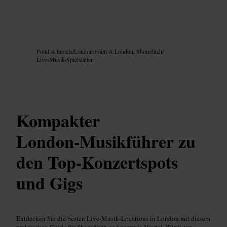
Bild /
Google AI
Point A Hotels
/
London
/
Point A London, Shoreditch
/
Live-Musik-Spielstätten
Kompakter
London‑Musikführer zu
den Top‑Konzertspots
und Gigs
Entdecken Sie die besten Live‑Musik‑Locations in London mit diesem
praktischen Guide für Shoreditch und zentrale Viertel. Wir listen