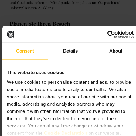
und Cocktails stehen im Mittelpunkt, hier geht es um Gespräch und
unkomplizierten Ausklang.
Planen Sie Ihren Besuch
Kommen Sie eher früh, wenn Sie einen Sitzplatz möchten. Für Gruppen
lohnt sich eine kurze Rückfrage vorab. Kleiden Sie sich leger; die Bar
ist informell. Ideal, um ein paar Cocktails zu probieren und sich zu
Consent
Details
About
unterhalten.
https://folklorehoxton.co.uk/
186 Hackney Rd, London E2 7QL, UK
This website uses cookies
We use cookies to personalise content and ads, to provide
sYp
social media features and to analyse our traffic. We also
share information about your use of our site with our social
Essen und Trinken
•
Bar
media, advertising and analytics partners who may
4,7
combine it with other information that you’ve provided to
them or that they’ve collected from your use of their
services. You can at any time change or withdraw your
Bild /
Things to do in the City of London - City of London
consent from the
Cookie Declaration
on our website.