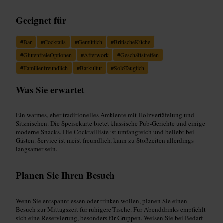
Geeignet für
#
Bar
#
Cocktails
#
Gemütlich
#
BritischeKüche
#
GlutenfreieOptionen
#
Afterwork
#
Geschäftstreffen
#
Familienfreundlich
#
Barkultur
#
SoloTauglich
Was Sie erwartet
Ein warmes, eher traditionelles Ambiente mit Holzvertäfelung und
Sitznischen. Die Speisekarte bietet klassische Pub-Gerichte und einige
moderne Snacks. Die Cocktailliste ist umfangreich und beliebt bei
Gästen. Service ist meist freundlich, kann zu Stoßzeiten allerdings
langsamer sein.
Planen Sie Ihren Besuch
Wenn Sie entspannt essen oder trinken wollen, planen Sie einen
Besuch zur Mittagszeit für ruhigere Tische. Für Abenddrinks empfiehlt
sich eine Reservierung, besonders für Gruppen. Weisen Sie bei Bedarf