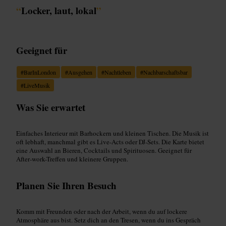
“
Locker, laut, lokal
”
Geeignet für
#
BarInLondon
#
Ausgehen
#
Nachtleben
#
Nachbarschaftsbar
#
LiveMusik
Was Sie erwartet
Einfaches Interieur mit Barhockern und kleinen Tischen. Die Musik ist
oft lebhaft, manchmal gibt es Live-Acts oder DJ-Sets. Die Karte bietet
eine Auswahl an Bieren, Cocktails und Spirituosen. Geeignet für
After‑work-Treffen und kleinere Gruppen.
Planen Sie Ihren Besuch
Komm mit Freunden oder nach der Arbeit, wenn du auf lockere
Atmosphäre aus bist. Setz dich an den Tresen, wenn du ins Gespräch