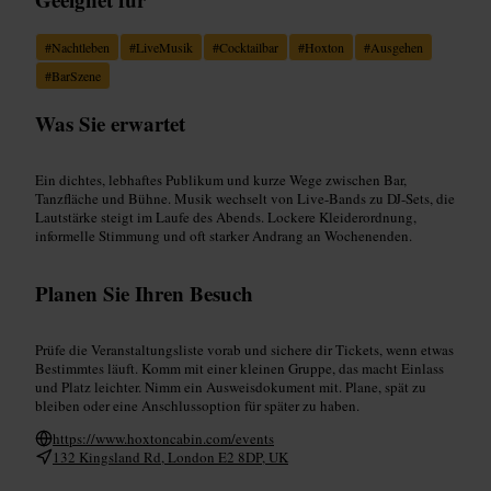
#
Nachtleben
#
LiveMusik
#
Cocktailbar
#
Hoxton
#
Ausgehen
#
BarSzene
Was Sie erwartet
Ein dichtes, lebhaftes Publikum und kurze Wege zwischen Bar,
Tanzfläche und Bühne. Musik wechselt von Live-Bands zu DJ-Sets, die
Lautstärke steigt im Laufe des Abends. Lockere Kleiderordnung,
informelle Stimmung und oft starker Andrang an Wochenenden.
Planen Sie Ihren Besuch
Prüfe die Veranstaltungsliste vorab und sichere dir Tickets, wenn etwas
Bestimmtes läuft. Komm mit einer kleinen Gruppe, das macht Einlass
und Platz leichter. Nimm ein Ausweisdokument mit. Plane, spät zu
bleiben oder eine Anschlussoption für später zu haben.
https://www.hoxtoncabin.com/events
132 Kingsland Rd, London E2 8DP, UK