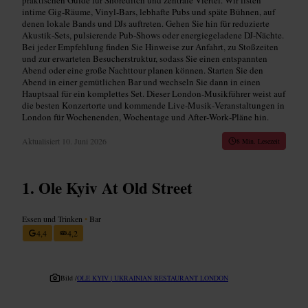
intime Gig‑Räume, Vinyl‑Bars, lebhafte Pubs und späte Bühnen, auf
denen lokale Bands und DJs auftreten. Gehen Sie hin für reduzierte
Akustik‑Sets, pulsierende Pub‑Shows oder energiegeladene DJ‑Nächte.
Bei jeder Empfehlung finden Sie Hinweise zur Anfahrt, zu Stoßzeiten
und zur erwarteten Besucherstruktur, sodass Sie einen entspannten
Abend oder eine große Nachttour planen können. Starten Sie den
Abend in einer gemütlichen Bar und wechseln Sie dann in einen
Hauptsaal für ein komplettes Set. Dieser London‑Musikführer weist auf
die besten Konzertorte und kommende Live‑Musik‑Veranstaltungen in
London für Wochenenden, Wochentage und After‑Work‑Pläne hin.
Aktualisiert
10. Juni 2026
8 Min. Lesezeit
Ole Kyiv At Old Street
Essen und Trinken
•
Bar
4,4
4,2
Bild /
OLE KYIV | UKRAINIAN RESTAURANT LONDON