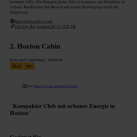
kommen willst. Für Gruppen plane, früh zu kommen, um Sitzplätze zu
sichern. Kombiniere den Besuch mit einem Spaziergang durch die
Umgebung.
http://www.olekyiv.uk/
145 City Rd, London EC1V 1LP, UK
Hoxton Cabin
Kunst und Unterhaltung
•
Nachtclub
4,6
4
Bild /
Photo by Sami Abdullah on Pexels
“
Kompakter Club mit urbaner Energie in
Hoxton
”
Geeignet für