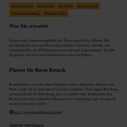
#
Kneipenabend
#
Livemusik
#
Craftbier
#
LondonNacht
#
Abendunterhaltung
#
FreundeTreffen
Was Sie erwartet
Enges, lautes Innenraumgefühl mit Tresen und kleiner Bühne. Die
Getränkekarte setzt auf Biere und einfache Cocktails. Abende sind
schnell gefüllt, das Publikum ist gemischt und ungezwungen. Es gibt
Sitzplätze, oft aber auch Stehbereiche nahe der Bühne.
Planen Sie Ihren Besuch
Komm früher, wenn du einen Sitzplatz willst, oder plane Stehzeit ein.
Prüfe vorab, ob an dem Abend ein Gig stattfindet. Zieh legere Kleidung
an und geh mit der Erwartung, dass es lebhaft wird. Kombiniere den
Besuch mit einem schnellen Dinner in der Umgebung, falls du danach
noch weiterziehen willst.
http://www.theoldbluelast.com/
Ähnliche Anleitungen