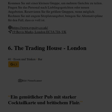
Kommen Sie mit einer kleinen Gruppe, um mehrere Gerichte zu teilen.
Fragen Sie das Personal nach Lieblingsgerichten oder neuen
Angeboten. Reservieren Sie für größere Gruppen, wenn möglich.
Rechnen Sie mit engem Sitzplatzangebot, bringen Sie Alternativpläne
für den Fall, dass es voll ist.
https://www.sypcity.co.uk/
19 Bevis Marks, London EC3A 7JA, UK
The Trading House - London
€€
•
Essen und Trinken
•
Bar
4,3
Bild /
VenueScanner
“
Ein gemütlicher Pub mit starker
Cocktailkarte und britischem Flair.
”