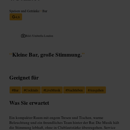
Speisen und Getränke
•
Bar
4,6
Bild /
Umbrella London
“
Kleine Bar, große Stimmung.
”
Geeignet für
#
Bar
#
Cocktails
#
LiveMusik
#
Nachtleben
#
Ausgehen
Was Sie erwartet
Ein kompakter Raum mit engem Tresen und Tischen, warme
Beleuchtung und ein freundliches Team hinter der Bar. Die Musik hält
die Stimmung lebhaft, ohne in Clublautstärke überzugehen. Service