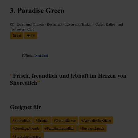
Paradise Green
€€
•
Essen und Trinken
•
Restaurant
•
Essen und Trinken
•
Cafés, Kaffee- und
Teehäuser
•
Café
4,6
4,5
Bild /
Dimi Ntarl
“
Frisch, freundlich und lebhaft im Herzen von
Shoreditch
”
Geeignet für
#
Shoreditch
#
Brunch
#
GesundEssen
#
AustralischeKüche
#
GeselligeAbende
#
Familienfreundlich
#
BusinessLunch
#
StylischesInterieur