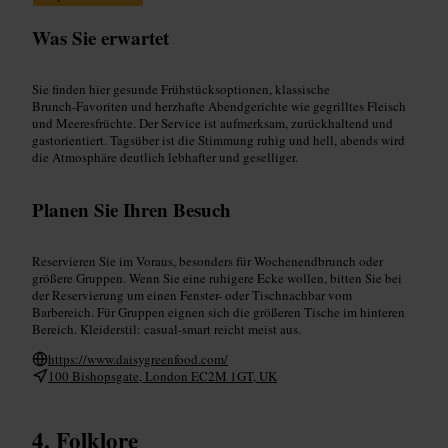
Was Sie erwartet
Sie finden hier gesunde Frühstücksoptionen, klassische
Brunch‑Favoriten und herzhafte Abendgerichte wie gegrilltes Fleisch
und Meeresfrüchte. Der Service ist aufmerksam, zurückhaltend und
gastorientiert. Tagsüber ist die Stimmung ruhig und hell, abends wird
die Atmosphäre deutlich lebhafter und geselliger.
Planen Sie Ihren Besuch
Reservieren Sie im Voraus, besonders für Wochenendbrunch oder
größere Gruppen. Wenn Sie eine ruhigere Ecke wollen, bitten Sie bei
der Reservierung um einen Fenster- oder Tischnachbar vom
Barbereich. Für Gruppen eignen sich die größeren Tische im hinteren
Bereich. Kleiderstil: casual-smart reicht meist aus.
https://www.daisygreenfood.com/
100 Bishopsgate, London EC2M 1GT, UK
Folklore