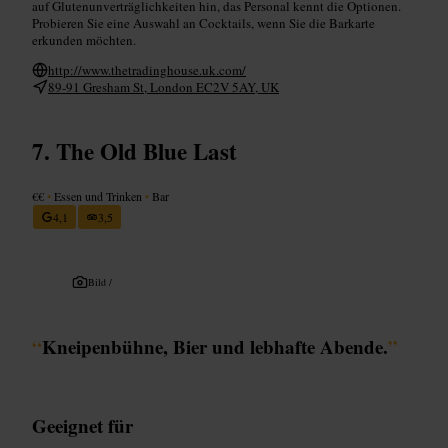
auf Glutenunverträglichkeiten hin, das Personal kennt die Optionen.
Probieren Sie eine Auswahl an Cocktails, wenn Sie die Barkarte
erkunden möchten.
http://www.thetradinghouse.uk.com/
89-91 Gresham St, London EC2V 5AY, UK
The Old Blue Last
€€
•
Essen und Trinken
•
Bar
4,1
3,5
Bild /
“
Kneipenbühne, Bier und lebhafte Abende.
”
Geeignet für