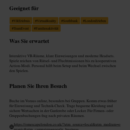
Geeignet für
#
VRErlebnis
#
VirtualReality
#
Southbank
#
LondonErleben
#
TeamEvent
#
Familienaktivität
Was Sie erwartet
Interaktive VR-Räume, klare Einweisungen und moderne Headsets.
Spiele reichen von Rätsel- und Fluchtmissionen bis zu kooperativen
Action-Modi. Personal hilft beim Setup und beim Wechsel zwischen
den Spielen.
Planen Sie Ihren Besuch
Buche im Voraus online, besonders bei Gruppen. Komm etwas früher
für Einweisung und Technik-Check. Trage bequeme Kleidung und
sichere Wertsachen in der Garderobe oder Locker. Für Firmen- oder
Gruppenbuchungen frag nach privaten Räumen.
https://omescapelondon.co.uk/?utm_source=local&utm_medium=o
rganic&utm_campaign=google_business