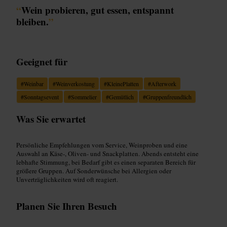
“
Wein probieren, gut essen, entspannt
bleiben.
”
Geeignet für
#
Weinbar
#
Weinverkostung
#
KleinePlatten
#
Afterwork
#
Sonntagsevent
#
Sommelier
#
Gemütlich
#
Gruppenfreundlich
Was Sie erwartet
Persönliche Empfehlungen vom Service, Weinproben und eine
Auswahl an Käse-, Oliven- und Snackplatten. Abends entsteht eine
lebhafte Stimmung, bei Bedarf gibt es einen separaten Bereich für
größere Gruppen. Auf Sonderwünsche bei Allergien oder
Unverträglichkeiten wird oft reagiert.
Planen Sie Ihren Besuch