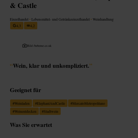
& Castle
Einzelhandel
•
Lebensmittel- und Getränkeeinzelhandel
•
Weinhandlung
4,3
4,2
Bild /
bebeme.co.uk
“
Wein, klar und unkompliziert.
”
Geeignet für
#
Weinladen
#
ElephantAndCastle
#
MercatoMetropolitano
#
Weinentdecken
#
Stadtwein
Was Sie erwartet