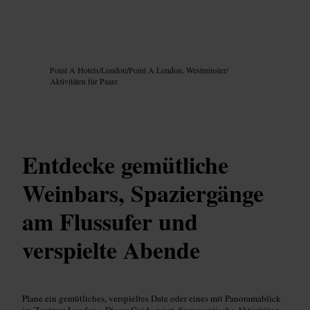
Bild /
Google AI
Point A Hotels
/
London
/
Point A London, Westminster
/
Aktivitäten für Paare
Entdecke gemütliche
Weinbars, Spaziergänge
am Flussufer und
verspielte Abende
Plane ein gemütliches, verspieltes Date oder eines mit Panoramablick
im Zentrum Londons. Dieser Guide zeigt dir romantische Aktivitäten