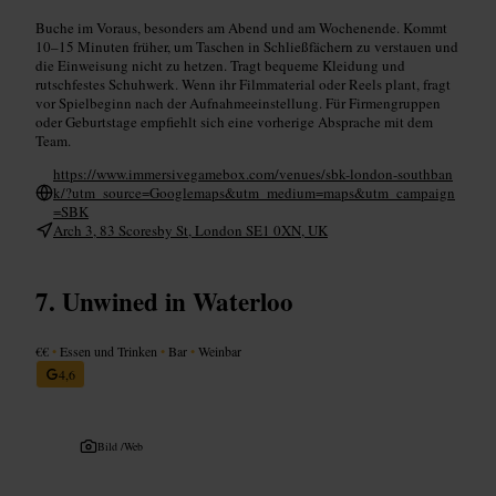
Buche im Voraus, besonders am Abend und am Wochenende. Kommt
10–15 Minuten früher, um Taschen in Schließfächern zu verstauen und
die Einweisung nicht zu hetzen. Tragt bequeme Kleidung und
rutschfestes Schuhwerk. Wenn ihr Filmmaterial oder Reels plant, fragt
vor Spielbeginn nach der Aufnahmeeinstellung. Für Firmengruppen
oder Geburtstage empfiehlt sich eine vorherige Absprache mit dem
Team.
https://www.immersivegamebox.com/venues/sbk-london-southban
k/?utm_source=Googlemaps&utm_medium=maps&utm_campaign
=SBK
Arch 3, 83 Scoresby St, London SE1 0XN, UK
Unwined in Waterloo
€€
•
Essen und Trinken
•
Bar
•
Weinbar
4,6
Bild /
Web