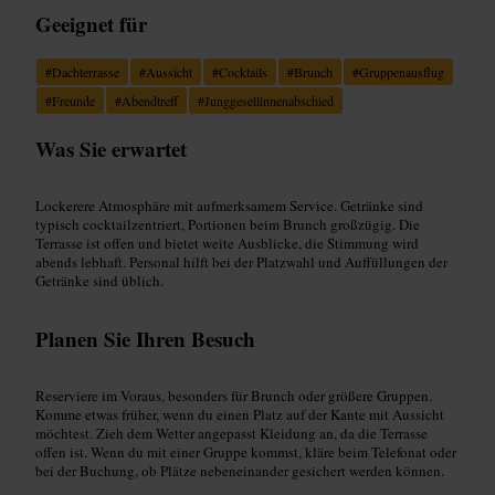
Geeignet für
#
Dachterrasse
#
Aussicht
#
Cocktails
#
Brunch
#
Gruppenausflug
#
Freunde
#
Abendtreff
#
Junggesellinnenabschied
Was Sie erwartet
Lockerere Atmosphäre mit aufmerksamem Service. Getränke sind
typisch cocktailzentriert, Portionen beim Brunch großzügig. Die
Terrasse ist offen und bietet weite Ausblicke, die Stimmung wird
abends lebhaft. Personal hilft bei der Platzwahl und Auffüllungen der
Getränke sind üblich.
Planen Sie Ihren Besuch
Reserviere im Voraus, besonders für Brunch oder größere Gruppen.
Komme etwas früher, wenn du einen Platz auf der Kante mit Aussicht
möchtest. Zieh dem Wetter angepasst Kleidung an, da die Terrasse
offen ist. Wenn du mit einer Gruppe kommst, kläre beim Telefonat oder
bei der Buchung, ob Plätze nebeneinander gesichert werden können.