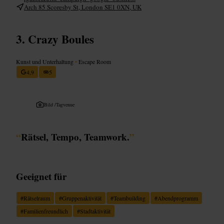
Arch 85 Scoresby St, London SE1 0XN, UK
Crazy Boules
Kunst und Unterhaltung
•
Escape Room
4,9
5
Bild /
Tagvenue
“
Rätsel, Tempo, Teamwork.
”
Geeignet für
#
Rätselraum
#
Gruppenaktivität
#
Teambuilding
#
Abendprogramm
#
Familienfreundlich
#
Stadtaktivität