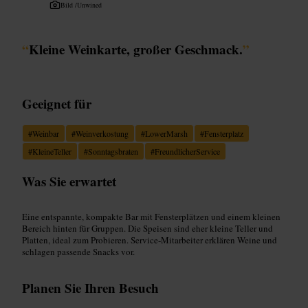
Bild /
Unwined
“
Kleine Weinkarte, großer Geschmack.
”
Geeignet für
#
Weinbar
#
Weinverkostung
#
LowerMarsh
#
Fensterplatz
#
KleineTeller
#
Sonntagsbraten
#
FreundlicherService
Was Sie erwartet
Eine entspannte, kompakte Bar mit Fensterplätzen und einem kleinen
Bereich hinten für Gruppen. Die Speisen sind eher kleine Teller und
Platten, ideal zum Probieren. Service-Mitarbeiter erklären Weine und
schlagen passende Snacks vor.
Planen Sie Ihren Besuch