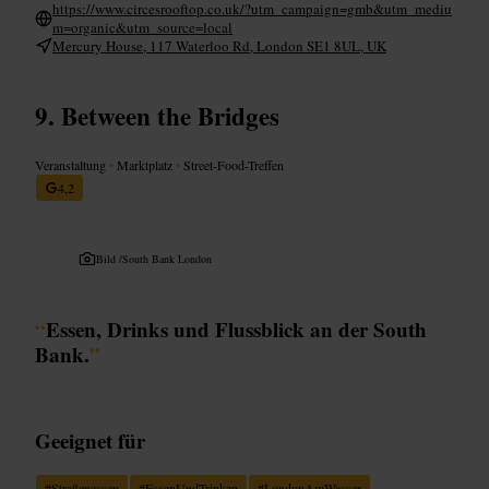
https://www.circesrooftop.co.uk/?utm_campaign=gmb&utm_mediu
m=organic&utm_source=local
Mercury House, 117 Waterloo Rd, London SE1 8UL, UK
Between the Bridges
Veranstaltung
•
Marktplatz
•
Street-Food-Treffen
4,2
Bild /
South Bank London
“
Essen, Drinks und Flussblick an der South
Bank.
”
Geeignet für
#
Straßenessen
#
EssenUndTrinken
#
LondonAmWasser