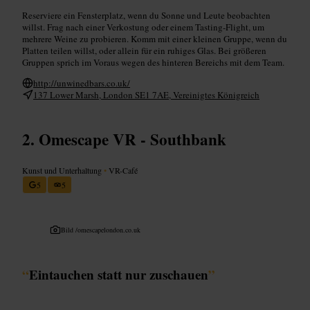
Reserviere ein Fensterplatz, wenn du Sonne und Leute beobachten
willst. Frag nach einer Verkostung oder einem Tasting-Flight, um
mehrere Weine zu probieren. Komm mit einer kleinen Gruppe, wenn du
Platten teilen willst, oder allein für ein ruhiges Glas. Bei größeren
Gruppen sprich im Voraus wegen des hinteren Bereichs mit dem Team.
http://unwinedbars.co.uk/
137 Lower Marsh, London SE1 7AE, Vereinigtes Königreich
Omescape VR - Southbank
Kunst und Unterhaltung
•
VR-Café
5
5
Bild /
omescapelondon.co.uk
“
Eintauchen statt nur zuschauen
”