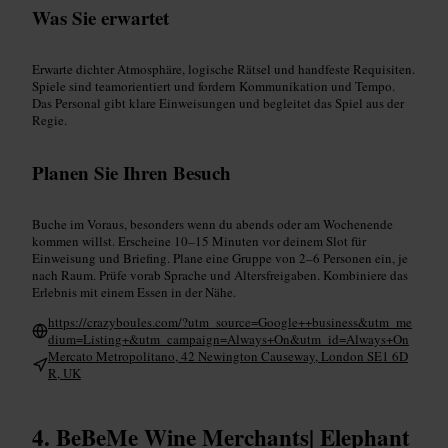
Was Sie erwartet
Erwarte dichter Atmosphäre, logische Rätsel und handfeste Requisiten.
Spiele sind teamorientiert und fordern Kommunikation und Tempo.
Das Personal gibt klare Einweisungen und begleitet das Spiel aus der
Regie.
Planen Sie Ihren Besuch
Buche im Voraus, besonders wenn du abends oder am Wochenende
kommen willst. Erscheine 10–15 Minuten vor deinem Slot für
Einweisung und Briefing. Plane eine Gruppe von 2–6 Personen ein, je
nach Raum. Prüfe vorab Sprache und Altersfreigaben. Kombiniere das
Erlebnis mit einem Essen in der Nähe.
https://crazyboules.com/?utm_source=Google++business&utm_me
dium=Listing+&utm_campaign=Always+On&utm_id=Always+On
Mercato Metropolitano, 42 Newington Causeway, London SE1 6D
R, UK
BeBeMe Wine Merchants| Elephant