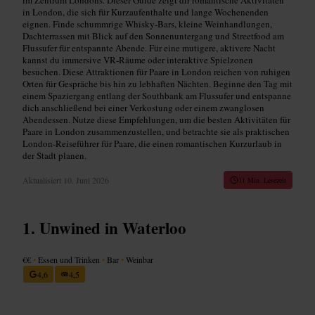
in London, die sich für Kurzaufenthalte und lange Wochenenden
eignen. Finde schummrige Whisky-Bars, kleine Weinhandlungen,
Dachterrassen mit Blick auf den Sonnenuntergang und Streetfood am
Flussufer für entspannte Abende. Für eine mutigere, aktivere Nacht
kannst du immersive VR‑Räume oder interaktive Spielzonen
besuchen. Diese Attraktionen für Paare in London reichen von ruhigen
Orten für Gespräche bis hin zu lebhaften Nächten. Beginne den Tag mit
einem Spaziergang entlang der Southbank am Flussufer und entspanne
dich anschließend bei einer Verkostung oder einem zwanglosen
Abendessen. Nutze diese Empfehlungen, um die besten Aktivitäten für
Paare in London zusammenzustellen, und betrachte sie als praktischen
London‑Reiseführer für Paare, die einen romantischen Kurzurlaub in
der Stadt planen.
Aktualisiert
10. Juni 2026
11 Min. Lesezeit
Unwined in Waterloo
€€
•
Essen und Trinken
•
Bar
•
Weinbar
4,6
4,5