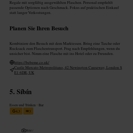
Regale mit sorgfältig ausgewählten Flaschen. Personal empfiehlt
passende Optionen nach Geschmack. Fokus auf praktischen Einkauf
statt langer Verkostungen.
Planen Sie Ihren Besuch
Kombiniere den Besuch mit dem Marktessen. Bring eine Tasche oder
Rucksack zum Flaschentransport. Frag nach Empfehlungen, wenn du
unsicher bist. Nimm eine Flasche mit ins Hotel oder zu Freunden.
https://bebeme.co.uk/
Castle Mercato Metropolitano, 42 Newington Causeway, London S
E1 6DR, UK
Síbín
Essen und Trinken
•
Bar
4,3
3
Bild /