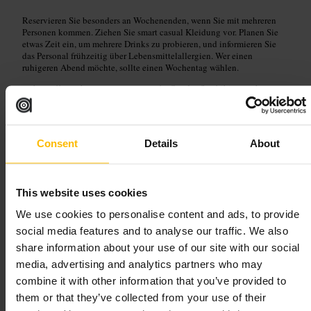
Reservieren Sie besonders an Wochenenden, wenn Sie mit mehreren
Personen kommen. Ziehen Sie smart casual Kleidung vor. Planen Sie
etwas Zeit ein, um mehrere Drinks zu probieren, und informieren Sie
das Personal frühzeitig über Lebensmittelallergien. Wer einen
ruhigeren Abend möchte, sollte einen Wochentag wählen.
https://www.hyattrestaurants.com/en/london/bar/sibin-speakeasy-co
cktail-bar?src=prop_eame_en_misc_gmb_websitelink_SibinSpeake
asy
Consent
Details
About
Immersive Gamebox - London
Southbank
This website uses cookies
Reisen und Transport
•
Unterkunft
•
Hotel
We use cookies to personalise content and ads, to provide
4,9
5
social media features and to analyse our traffic. We also
share information about your use of our site with our social
media, advertising and analytics partners who may
Bild /
Greg Cole
combine it with other information that you’ve provided to
them or that they’ve collected from your use of their