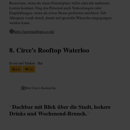
Reserviere, wenn du einen Fensterplatz willst oder mit mehreren
Leuten kommst. Frag das Personal nach Verkostungen oder
Empfehlungen, wenn du etwas Neues probieren möchtest. Gib
Allergien vorab durch, damit auf spezielle Wünsche eingegangen
werden kann.
http://unwinedbars.co.uk/
Circe's Rooftop Waterloo
Essen und Trinken
•
Bar
4,6
3,8
Bild /
Circe's Rooftop Bar
“
Dachbar mit Blick über die Stadt, lockere
Drinks und Wochenend‑Brunch.
”