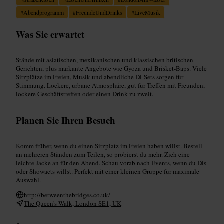
#
Abendprogramm
#
FreundeUndDrinks
#
LiveMusik
Was Sie erwartet
Stände mit asiatischen, mexikanischen und klassischen britischen
Gerichten, plus markante Angebote wie Gyoza und Brisket-Baps. Viele
Sitzplätze im Freien, Musik und abendliche DJ-Sets sorgen für
Stimmung. Lockere, urbane Atmosphäre, gut für Treffen mit Freunden,
lockere Geschäftstreffen oder einen Drink zu zweit.
Planen Sie Ihren Besuch
Komm früher, wenn du einen Sitzplatz im Freien haben willst. Bestell
an mehreren Ständen zum Teilen, so probierst du mehr. Zieh eine
leichte Jacke an für den Abend. Schau vorab nach Events, wenn du DJs
oder Showacts willst. Perfekt mit einer kleinen Gruppe für maximale
Auswahl.
http://betweenthebridges.co.uk/
The Queen's Walk, London SE1, UK