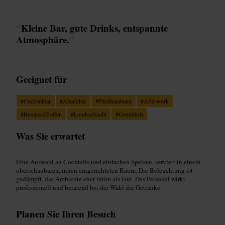
“
Kleine Bar, gute Drinks, entspannte
Atmosphäre.
”
Geeignet für
#
Cocktailbar
#
Abendbar
#
Pärchenabend
#
Afterwork
#
BusinessTreffen
#
LondonNacht
#
Gemütlich
Was Sie erwartet
Eine Auswahl an Cocktails und einfachen Speisen, serviert in einem
überschaubaren, innen eingerichteten Raum. Die Beleuchtung ist
gedämpft, das Ambiente eher intim als laut. Das Personal wirkt
professionell und beratend bei der Wahl der Getränke.
Planen Sie Ihren Besuch