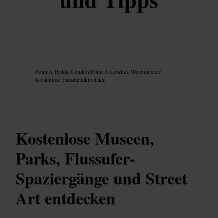
Bild /
Google AI
Point A Hotels
/
London
/
Point A London, Westminster
/
Kostenlose Familienaktivitäten
Kostenlose Museen,
Parks, Flussufer-
Spaziergänge und Street
Art entdecken