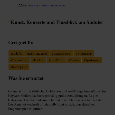
Bild /
Photo by Cauvery Shelat on Pexels
“
Kunst, Konzerte und Flussblick am Südufer
”
Geeignet für
#
Südufer
#
KunstInLondon
#
GalerieBesuch
#
Brutalismus
#
ThemseBlick
#
Dachbar
#
LiveMusik
#
Theater
#
Spaziergang
#
Kaffeepause
Was Sie erwartet
Offene, teils brutalistische Architektur und weitläufige Innenräume. Im
Hayward Gallery laufen regelmäßig große Ausstellungen. Es gibt
Cafés, eine Dachbar mit Aussicht und einen kleinen Geschenkeladen.
Das Angebot wechselt oft, deshalb lohnt es sich, den aktuellen
Programmplan zu prüfen.