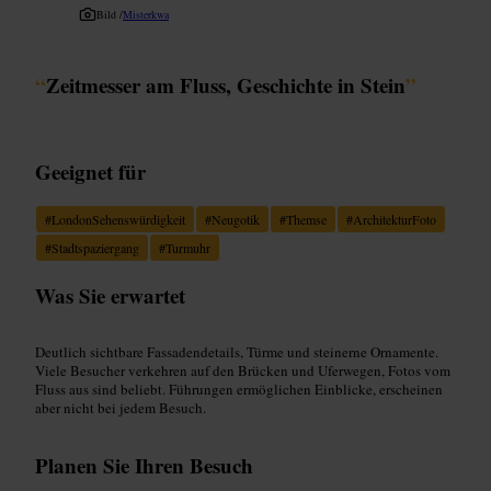
Bild /
Misterkwa
“
Zeitmesser am Fluss, Geschichte in Stein
”
Geeignet für
#
LondonSehenswürdigkeit
#
Neugotik
#
Themse
#
ArchitekturFoto
#
Stadtspaziergang
#
Turmuhr
Was Sie erwartet
Deutlich sichtbare Fassadendetails, Türme und steinerne Ornamente.
Viele Besucher verkehren auf den Brücken und Uferwegen, Fotos vom
Fluss aus sind beliebt. Führungen ermöglichen Einblicke, erscheinen
aber nicht bei jedem Besuch.
Planen Sie Ihren Besuch