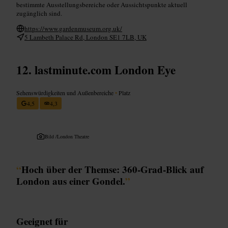
bestimmte Ausstellungsbereiche oder Aussichtspunkte aktuell
zugänglich sind.
https://www.gardenmuseum.org.uk/
5 Lambeth Palace Rd, London SE1 7LB, UK
lastminute.com London Eye
Sehenswürdigkeiten und Außenbereiche
•
Platz
4,5
4,3
Bild /
London Theatre
“
Hoch über der Themse: 360‑Grad‑Blick auf
London aus einer Gondel.
”
Geeignet für