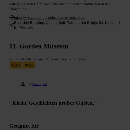
nahegelegenen Uferpromenade oder anderen Attraktionen in der
Umgebung.
https://www.paddingtonbearexperience.com/
Riverside Building, County Hall, Westminster Bridge Rd, London S
E1 7PB, UK
Garden Museum
Kunst und Unterhaltung
•
Museum
•
Geschichtsmuseum
4,3
3,5
Bild /
Tom Higson
“
Kleine Geschichten großer Gärten.
”
Geeignet für