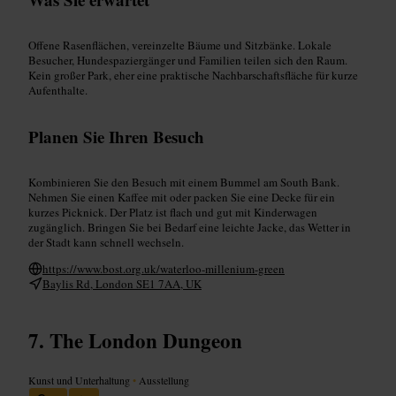
Offene Rasenflächen, vereinzelte Bäume und Sitzbänke. Lokale
Besucher, Hundespaziergänger und Familien teilen sich den Raum.
Kein großer Park, eher eine praktische Nachbarschaftsfläche für kurze
Aufenthalte.
Planen Sie Ihren Besuch
Kombinieren Sie den Besuch mit einem Bummel am South Bank.
Nehmen Sie einen Kaffee mit oder packen Sie eine Decke für ein
kurzes Picknick. Der Platz ist flach und gut mit Kinderwagen
zugänglich. Bringen Sie bei Bedarf eine leichte Jacke, das Wetter in
der Stadt kann schnell wechseln.
https://www.bost.org.uk/waterloo-millenium-green
Baylis Rd, London SE1 7AA, UK
The London Dungeon
Kunst und Unterhaltung
•
Ausstellung