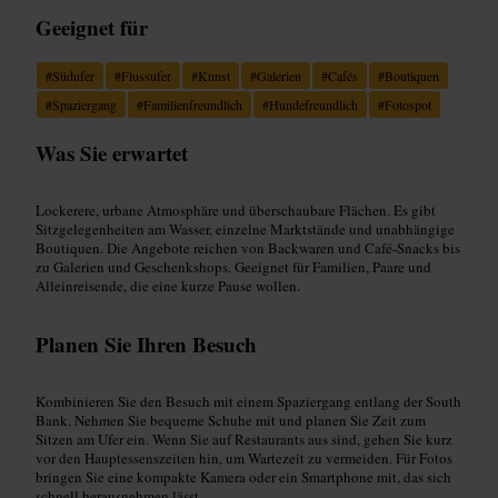
Geeignet für
#
Südufer
#
Flussufer
#
Kunst
#
Galerien
#
Cafés
#
Boutiquen
#
Spaziergang
#
Familienfreundlich
#
Hundefreundlich
#
Fotospot
Was Sie erwartet
Lockerere, urbane Atmosphäre und überschaubare Flächen. Es gibt
Sitzgelegenheiten am Wasser, einzelne Marktstände und unabhängige
Boutiquen. Die Angebote reichen von Backwaren und Café‑Snacks bis
zu Galerien und Geschenkshops. Geeignet für Familien, Paare und
Alleinreisende, die eine kurze Pause wollen.
Planen Sie Ihren Besuch
Kombinieren Sie den Besuch mit einem Spaziergang entlang der South
Bank. Nehmen Sie bequeme Schuhe mit und planen Sie Zeit zum
Sitzen am Ufer ein. Wenn Sie auf Restaurants aus sind, gehen Sie kurz
vor den Hauptessenszeiten hin, um Wartezeit zu vermeiden. Für Fotos
bringen Sie eine kompakte Kamera oder ein Smartphone mit, das sich
schnell herausnehmen lässt.