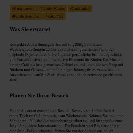
#
Gartenmuseum
#
LondonMuseen
#
Gartenkultur
#
Familienfreundlich
#
KulturCafé
Was Sie erwartet
Kompakte Ausstellungsgalerien mit sorgfältig kuratierten
Wechselausstellungen zu Gartenkunst und -geschichte. Sie finden
originale Objekte, dekorative Tapeten, persönliche Erinnerungsstücke
von Gartenkünstlern und interaktive Elemente für Kinder. Das Museum
hat ein Café mit hausgemachten Gebäcken und einen kleinen Shop mit
Büchern und Gartenzubehör. In einigen Jahren gibt es zusätzlich eine
Aussichtsebene auf die Stadt, diese kann jedoch zeitweise geschlossen
sein.
Planen Sie Ihren Besuch
Planen Sie einen entspannten Besuch: Reservieren Sie bei Bedarf
einen Tisch im Café, besonders am Wochenende. Nehmen Sie bequeme
Schuhe mit, falls die Aussichtsebene geöffnet ist, und bringen Sie eine
Jacke für kühlere Innenräume mit. Für Familien sind Basteltische und
eine Spiel-Ecke vorhanden. Prüfen Sie vor der Anreise online, ob