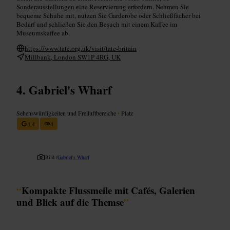
Sonderausstellungen eine Reservierung erfordern. Nehmen Sie
bequeme Schuhe mit, nutzen Sie Garderobe oder Schließfächer bei
Bedarf und schließen Sie den Besuch mit einem Kaffee im
Museumskaffee ab.
https://www.tate.org.uk/visit/tate-britain
Millbank, London SW1P 4RG, UK
Gabriel's Wharf
Sehenswürdigkeiten und Freiluftbereiche
•
Platz
4,4
4
Bild /
Gabriel's Wharf
“
Kompakte Flussmeile mit Cafés, Galerien
und Blick auf die Themse
”