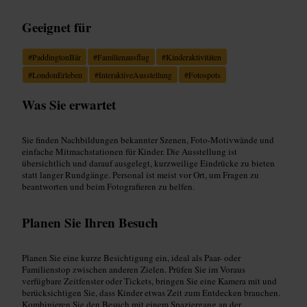
Geeignet für
#
PaddingtonBär
#
Familienausflug
#
Kinderaktivitäten
#
LondonErleben
#
InteraktiveAusstellung
#
Fotospots
Was Sie erwartet
Sie finden Nachbildungen bekannter Szenen, Foto‑Motivwände und
einfache Mitmachstationen für Kinder. Die Ausstellung ist
übersichtlich und darauf ausgelegt, kurzweilige Eindrücke zu bieten
statt langer Rundgänge. Personal ist meist vor Ort, um Fragen zu
beantworten und beim Fotografieren zu helfen.
Planen Sie Ihren Besuch
Planen Sie eine kurze Besichtigung ein, ideal als Paar- oder
Familienstop zwischen anderen Zielen. Prüfen Sie im Voraus
verfügbare Zeitfenster oder Tickets, bringen Sie eine Kamera mit und
berücksichtigen Sie, dass Kinder etwas Zeit zum Entdecken brauchen.
Kombinieren Sie den Besuch mit einem Spaziergang an der