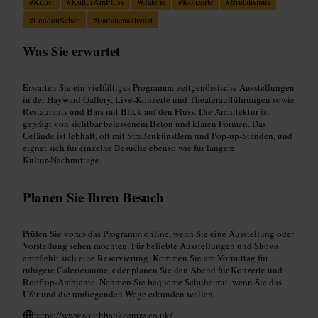
#
Kunst
#
KulturAmFluss
#
Galerie
#
Konzerte
#
Brutalismus
#
LondonSehen
#
Familienaktivität
Was Sie erwartet
Erwarten Sie ein vielfältiges Programm: zeitgenössische Ausstellungen
in der Hayward Gallery, Live‑Konzerte und Theateraufführungen sowie
Restaurants und Bars mit Blick auf den Fluss. Die Architektur ist
geprägt von sichtbar belassenem Beton und klaren Formen. Das
Gelände ist lebhaft, oft mit Straßenkünstlern und Pop‑up‑Ständen, und
eignet sich für einzelne Besuche ebenso wie für längere
Kultur‑Nachmittage.
Planen Sie Ihren Besuch
Prüfen Sie vorab das Programm online, wenn Sie eine Ausstellung oder
Vorstellung sehen möchten. Für beliebte Ausstellungen und Shows
empfiehlt sich eine Reservierung. Kommen Sie am Vormittag für
ruhigere Galerieräume, oder planen Sie den Abend für Konzerte und
Rooftop‑Ambiente. Nehmen Sie bequeme Schuhe mit, wenn Sie das
Ufer und die umliegenden Wege erkunden wollen.
https://www.southbankcentre.co.uk/