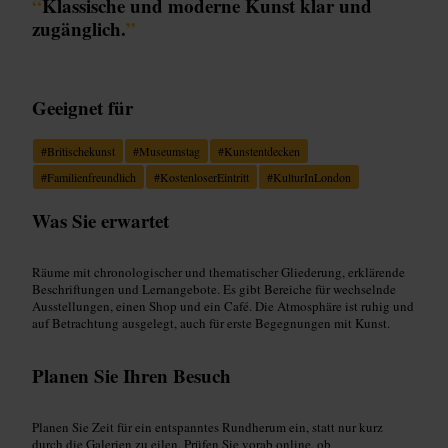
“
Klassische und moderne Kunst klar und
zugänglich.
”
Geeignet für
#
Britischekunst
#
Museumstag
#
Kunstentdecken
#
Familienfreundlich
#
KostenloserEintritt
#
KulturInLondon
Was Sie erwartet
Räume mit chronologischer und thematischer Gliederung, erklärende
Beschriftungen und Lernangebote. Es gibt Bereiche für wechselnde
Ausstellungen, einen Shop und ein Café. Die Atmosphäre ist ruhig und
auf Betrachtung ausgelegt, auch für erste Begegnungen mit Kunst.
Planen Sie Ihren Besuch
Planen Sie Zeit für ein entspanntes Rundherum ein, statt nur kurz
durch die Galerien zu eilen. Prüfen Sie vorab online, ob