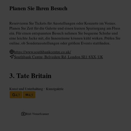
Planen Sie Ihren Besuch
Reservieren Sie Tickets für Ausstellungen oder Konzerte im Voraus.
Planen Sie Zeit für die Galerie und einen kurzen Spaziergang am Fluss
ein. Für einen entspannten Besuch nehmen Sie bequeme Schuhe und
eine leichte Jacke mit, die Innenräume können kühl wirken. Prüfen Sie
online, ob Sonderausstellungen oder größere Events stattfinden.
https://www.southbankcentre.co.uk/
Southbank Centre, Belvedere Rd, London SE1 8XX, UK
Tate Britain
Kunst und Unterhaltung
•
Kunstgalerie
4,7
4,5
Bild /
VenueScanner