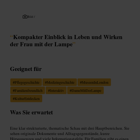
Bild /
“
Kompakter Einblick in Leben und Wirken
der Frau mit der Lampe
”
Geeignet für
#
Pflegegeschichte
#
Medizingeschichte
#
MuseenInLondon
#
Familienfreundlich
#
Interaktiv
#
DameMitDerLampe
#
KulturEntdecken
Was Sie erwartet
Eine klar strukturierte, thematische Schau mit drei Hauptbereichen. Sie
sehen originale Dokumente und Alltagsgegenstände, kurze
Hörsequenzen und viele Informationstafeln. Für Familien gibt es einen