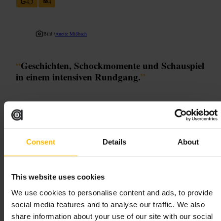
4,3
4
Bild /
Anette Mißbach
“
Geschichten, Schockmomente und Schauspiel
in einem intensiven Rundgang.
”
Geeignet für
#
Gruselerlebnis
#
LiveSchauspiel
#
Interaktiv
#
Familienausflug
Consent
Details
About
#
Abenteuer
#
LondonTipps
Was Sie erwartet
This website uses cookies
We use cookies to personalise content and ads, to provide
Ein begehbarer Rundgang mit mehreren thematischen Räumen über
social media features and to analyse our traffic. We also
Pest, Verschwörungen und Gerichtsprozesse. Schauspieler treten in
vollem Einsatz auf, es gibt Sound‑ und Lichteffekte sowie
share information about your use of our site with our social