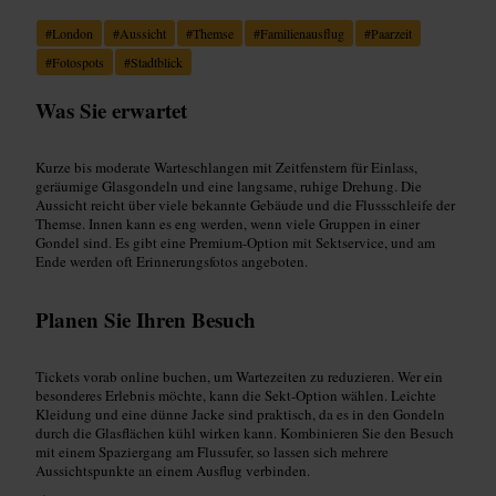
#
London
#
Aussicht
#
Themse
#
Familienausflug
#
Paarzeit
#
Fotospots
#
Stadtblick
Was Sie erwartet
Kurze bis moderate Warteschlangen mit Zeitfenstern für Einlass,
geräumige Glasgondeln und eine langsame, ruhige Drehung. Die
Aussicht reicht über viele bekannte Gebäude und die Flussschleife der
Themse. Innen kann es eng werden, wenn viele Gruppen in einer
Gondel sind. Es gibt eine Premium-Option mit Sektservice, und am
Ende werden oft Erinnerungsfotos angeboten.
Planen Sie Ihren Besuch
Tickets vorab online buchen, um Wartezeiten zu reduzieren. Wer ein
besonderes Erlebnis möchte, kann die Sekt-Option wählen. Leichte
Kleidung und eine dünne Jacke sind praktisch, da es in den Gondeln
durch die Glasflächen kühl wirken kann. Kombinieren Sie den Besuch
mit einem Spaziergang am Flussufer, so lassen sich mehrere
Aussichtspunkte an einem Ausflug verbinden.