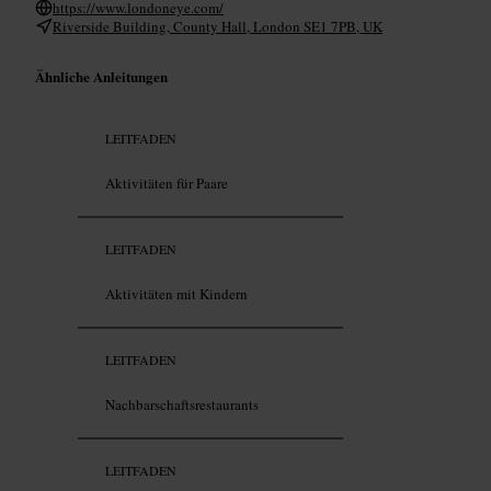
https://www.londoneye.com/
Riverside Building, County Hall, London SE1 7PB, UK
Ähnliche Anleitungen
LEITFADEN
Aktivitäten für Paare
LEITFADEN
Aktivitäten mit Kindern
LEITFADEN
Nachbarschaftsrestaurants
LEITFADEN