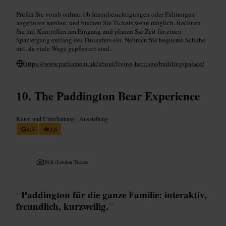
Prüfen Sie vorab online, ob Innenbesichtigungen oder Führungen
angeboten werden, und buchen Sie Tickets wenn möglich. Rechnen
Sie mit Kontrollen am Eingang und planen Sie Zeit für einen
Spaziergang entlang des Flussufers ein. Nehmen Sie bequeme Schuhe
mit, da viele Wege gepflastert sind.
https://www.parliament.uk/about/living-heritage/building/palace/
The Paddington Bear Experience
Kunst und Unterhaltung
•
Ausstellung
4,5
3,6
Bild /
London Tickets
“
Paddington für die ganze Familie: interaktiv,
freundlich, kurzweilig.
”