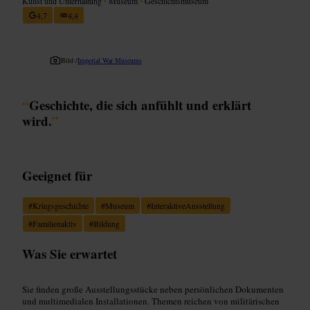
Kunst und Unterhaltung
•
Museum
•
Geschichtsmuseum
4,7
4,4
Bild /
Imperial War Museums
“
Geschichte, die sich anfühlt und erklärt
wird.
”
Geeignet für
#
Kriegsgeschichte
#
Museum
#
InteraktiveAusstellung
#
Familienaktiv
#
Bildung
Was Sie erwartet
Sie finden große Ausstellungsstücke neben persönlichen Dokumenten
und multimedialen Installationen. Themen reichen von militärischen