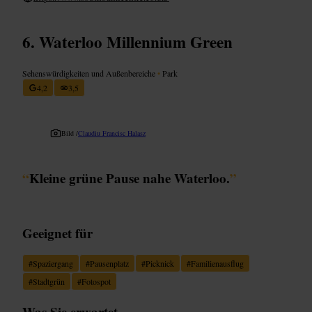
Waterloo Millennium Green
Sehenswürdigkeiten und Außenbereiche
•
Park
4,2
3,5
Bild /
Claudiu Francisc Halasz
“
Kleine grüne Pause nahe Waterloo.
”
Geeignet für
#
Spaziergang
#
Pausenplatz
#
Picknick
#
Familienausflug
#
Stadtgrün
#
Fotospot
Was Sie erwartet