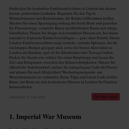
Entdecken Sie kostenlose Familienaktivitäten in London mit diesem
kurzen, praktischen Leitfaden. Beginnen Sie den Tag in
Mitmachmuseen und Kunsträumen, die Kinder willkommen heißen.
Machen Sie einen Spaziergang entlang der South Bank und genießen
Sie Flussuferwege, verspielte Kunst im öffentlichen Raum und ruhige
Grünflächen. Planen Sie Stopps in kostenfreien Museen ein, bei denen
interaktive Exponate Kinder beschäftigen — ganz ohne Eintritt. Dieser
London-Familienreiseführer zeigt einfache, zentrale Optionen, die für
ein knappes Budget geeignet sind, sowie die besten Aktivitäten in
London mit Kindern, egal ob Sie Kleinkinder oder Teenager haben.
Packen Sie Snacks ein, wählen Sie einen Hauptstopp und lassen Sie
Zeit zum Entspannen zwischen den Sehenswürdigkeiten. Nutzen Sie
öffentliche Verkehrsmittel, suchen Sie nahegelegene Cafés für Pausen
und planen Sie nach Möglichkeit Wochentagmorgende, um
Menschenmassen zu vermeiden. Kurze Tipps und lokale Links helfen
Ihnen, das Beste aus den kostenlosen Museen in London für Familien
herauszuholen.
Aktualisiert
10. Juni 2026
15 Min. Lesezeit
Imperial War Museum