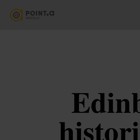
Edin
histor