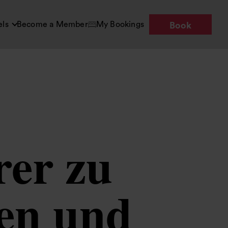
els
Become a Member
My Bookings
Book
er zu
ten und