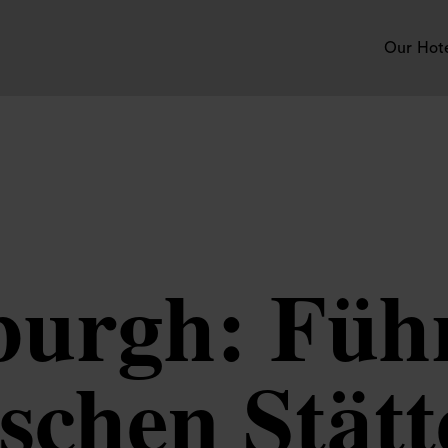
Our Hot
burgh: Führ
ischen Stät