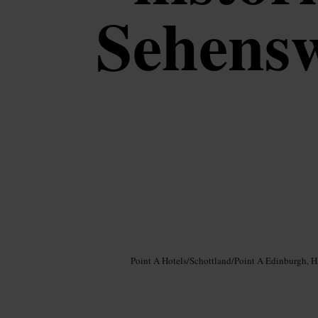
Sehensw
Bild /
Google AI
Point A Hotels
/
Schottland
/
Point A Edinburgh, 