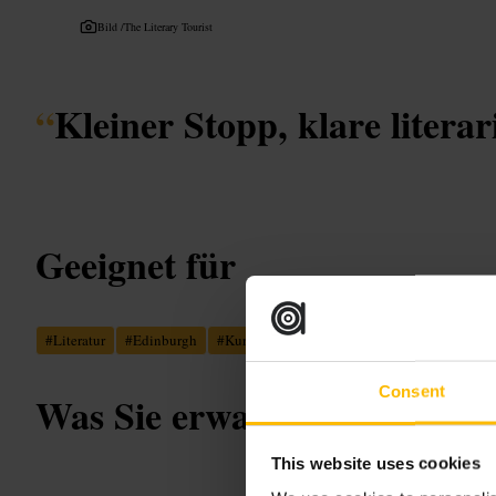
Bild /
The Literary Tourist
“
Kleiner Stopp, klare literar
Geeignet für
#
Literatur
#
Edinburgh
#
Kurzstopp
#
Spaziergang
#
Kultur
#
S
Consent
Was Sie erwartet
This website uses cookies