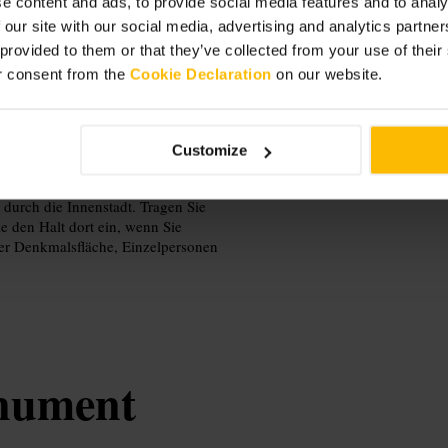
e content and ads, to provide social media features and to analy
erbereich. Sie sehen eine markante
ze Stopps mögen und Ihre Route mit
 our site with our social media, advertising and analytics partn
 provided to them or that they’ve collected from your use of thei
r consent from the
Cookie Declaration
on our website.
Customize
durch die Innenstadt. Tragen Sie
 den Halt dort ein, wenn Sie
der Denkmalsfläche, Einzelpersonen
nument