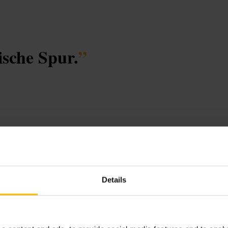
ische Spur.
”
tadtentdeckung
Details