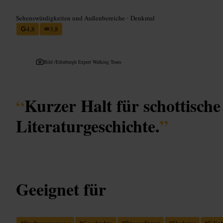
Sehenswürdigkeiten und Außenbereiche
•
Denkmal
4,8
3,8
Bild /
Edinburgh Expert Walking Tours
“
Kurzer Halt für schottische
Literaturgeschichte.
”
Geeignet für
#
Stadtspaziergang
#
Geschichte
#
PrincesStreet
#
Skulptur
#
Edin