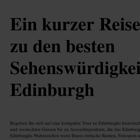
Ein kurzer Reis
zu den besten
Sehenswürdigkei
Edinburgh
Begeben Sie sich auf eine kompakte Tour zu Edinburghs historische
und versteckten Gassen bis zu Aussichtspunkten, die das Edinbur
Edinburghs Wahrzeichen weist Ihnen einfache Routen, Fotospots u