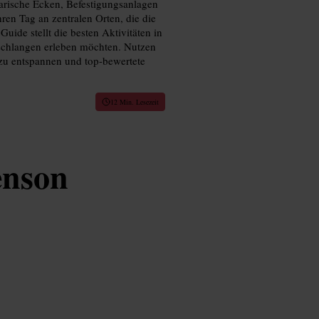
erarische Ecken, Befestigungsanlagen
ren Tag an zentralen Orten, die die
uide stellt die besten Aktivitäten in
schlangen erleben möchten. Nutzen
zu entspannen und top-bewertete
12 Min. Lesezeit
enson