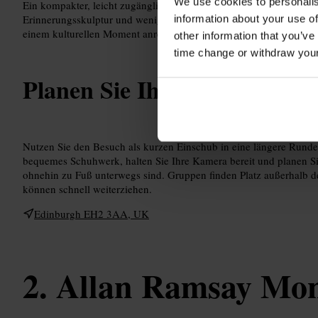
We use cookies to personalis
Ein kompakter, leicht zugänglicher Gedenkort ohne großen Besuch
Erinnerungsskulptur und wenig Inszenierung. Ideal, wenn Sie kur
information about your use of
einem kulturellen Moment anreichern wollen.
other information that you’ve
time change or withdraw you
Planen Sie Ihren Besuch
Nutzen Sie den Besuch als kurzen Einschub in eine längere Runde 
bequemes Schuhwerk, halten Sie Ihre Kamera bereit und planen Sie
ohnehin zu Fuß unterwegs sind. Gruppen finden Platz außerhalb 
können schnell weiterziehen.
Edinburgh EH2 3AA, UK
Allan Ramsay Mo