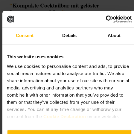
“
Kompakte Cocktailbar mit gelöster
Lounge‑Atmosphäre.
”
Geeignet für
Consent
Details
About
#
Cocktails
#
LoungeBar
#
EdinburghTipps
#
Nachtleben
#
Afterwork
This website uses cookies
We use cookies to personalise content and ads, to provide
Was Sie erwartet
social media features and to analyse our traffic. We also
share information about your use of our site with our social
Eine intime Bar mit Fokus auf sorgfältig zubereiteten Getränken und
media, advertising and analytics partners who may
persönlichem Service. Die Stimmung ist eher ruhig bis gesellig, je nach
Abend. Plätze am Tresen und kleine Tische dominieren den Raum,
combine it with other information that you’ve provided to
laute Partys sind hier nicht das Hauptthema.
them or that they’ve collected from your use of their
services. You can at any time change or withdraw your
Planen Sie Ihren Besuch
consent from the
Cookie Declaration
on our website.
Reservieren Sie, wenn Sie abends kommen oder mit mehreren Personen