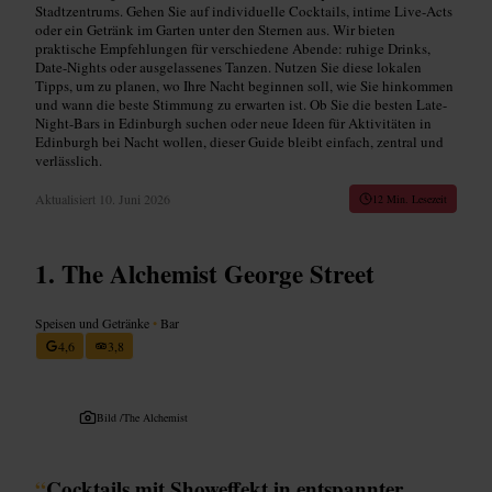
Stadtzentrums. Gehen Sie auf individuelle Cocktails, intime Live-Acts
oder ein Getränk im Garten unter den Sternen aus. Wir bieten
praktische Empfehlungen für verschiedene Abende: ruhige Drinks,
Date-Nights oder ausgelassenes Tanzen. Nutzen Sie diese lokalen
Tipps, um zu planen, wo Ihre Nacht beginnen soll, wie Sie hinkommen
und wann die beste Stimmung zu erwarten ist. Ob Sie die besten Late-
Night-Bars in Edinburgh suchen oder neue Ideen für Aktivitäten in
Edinburgh bei Nacht wollen, dieser Guide bleibt einfach, zentral und
verlässlich.
Aktualisiert
10. Juni 2026
12 Min. Lesezeit
The Alchemist George Street
Speisen und Getränke
•
Bar
4,6
3,8
Bild /
The Alchemist
“
Cocktails mit Showeffekt in entspannter