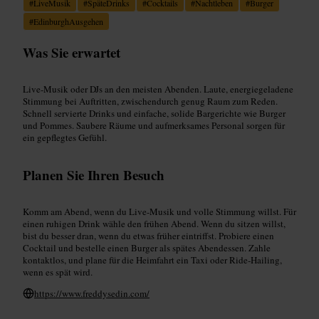
#
LiveMusik
#
SpäteDrinks
#
Cocktails
#
Nachtleben
#
Burger
#
EdinburghAusgehen
Was Sie erwartet
Live-Musik oder DJs an den meisten Abenden. Laute, energiegeladene
Stimmung bei Auftritten, zwischendurch genug Raum zum Reden.
Schnell servierte Drinks und einfache, solide Bargerichte wie Burger
und Pommes. Saubere Räume und aufmerksames Personal sorgen für
ein gepflegtes Gefühl.
Planen Sie Ihren Besuch
Komm am Abend, wenn du Live-Musik und volle Stimmung willst. Für
einen ruhigen Drink wähle den frühen Abend. Wenn du sitzen willst,
bist du besser dran, wenn du etwas früher eintriffst. Probiere einen
Cocktail und bestelle einen Burger als spätes Abendessen. Zahle
kontaktlos, und plane für die Heimfahrt ein Taxi oder Ride‑Hailing,
wenn es spät wird.
https://www.freddysedin.com/