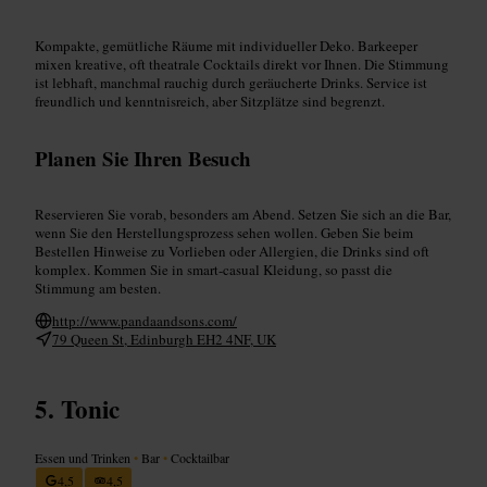
Kompakte, gemütliche Räume mit individueller Deko. Barkeeper
mixen kreative, oft theatrale Cocktails direkt vor Ihnen. Die Stimmung
ist lebhaft, manchmal rauchig durch geräucherte Drinks. Service ist
freundlich und kenntnisreich, aber Sitzplätze sind begrenzt.
Planen Sie Ihren Besuch
Reservieren Sie vorab, besonders am Abend. Setzen Sie sich an die Bar,
wenn Sie den Herstellungsprozess sehen wollen. Geben Sie beim
Bestellen Hinweise zu Vorlieben oder Allergien, die Drinks sind oft
komplex. Kommen Sie in smart-casual Kleidung, so passt die
Stimmung am besten.
http://www.pandaandsons.com/
79 Queen St, Edinburgh EH2 4NF, UK
Tonic
Essen und Trinken
•
Bar
•
Cocktailbar
4,5
4,5