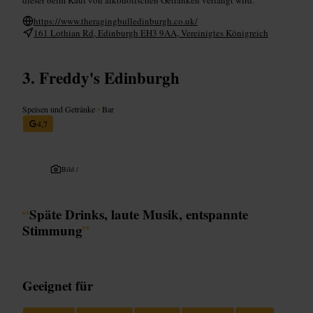
https://www.theragingbulledinburgh.co.uk/
161 Lothian Rd, Edinburgh EH3 9AA, Vereinigtes Königreich
Freddy's Edinburgh
Speisen und Getränke
•
Bar
4,7
Bild /
“
Späte Drinks, laute Musik, entspannte
Stimmung
”
Geeignet für