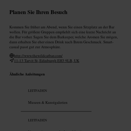
Planen Sie Ihren Besuch
Kommen Sie früher am Abend, wenn Sie einen Sitzplatz an der Bar
wollen. Für größere Gruppen empfiehlt sich eine kurze Nachricht an
die Bar vorher. Sagen Sie dem Barkeeper, welche Aromen Sie mögen,
dann erhalten Sie eher einen Drink nach Ihrem Geschmack. Smart-
casual passt gut zur Atmosphäre.
http://www.thewildcatbar.com/
11-13 Tarvit St, Edinburgh EH3 9LB, UK
Ähnliche Anleitungen
LEITFADEN
Museen & Kunstgalerien
LEITFADEN