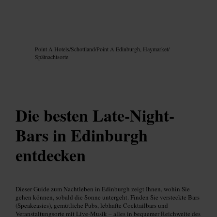
Bild /
Google AI
Point A Hotels
/
Schottland
/
Point A Edinburgh, Haymarket
/
Spätnachtsorte
Die besten Late-Night-
Bars in Edinburgh
entdecken
Dieser Guide zum Nachtleben in Edinburgh zeigt Ihnen, wohin Sie
gehen können, sobald die Sonne untergeht. Finden Sie versteckte Bars
(Speakeasies), gemütliche Pubs, lebhafte Cocktailbars und
Veranstaltungsorte mit Live-Musik – alles in bequemer Reichweite des