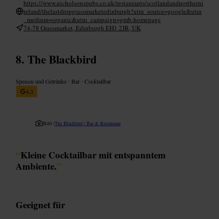
https://www.nicholsonspubs.co.uk/restaurants/scotlandandnortherni
reland/thelastdropgrassmarketedinburgh?utm_source=google&utm
_medium=organic&utm_campaign=gmb-homepage
74-78 Grassmarket, Edinburgh EH1 2JR, UK
The Blackbird
Speisen und Getränke
•
Bar
•
Cocktailbar
4,3
Bild /
The Blackbird | Bar & Restaurant
“
Kleine Cocktailbar mit entspanntem
Ambiente.
”
Geeignet für