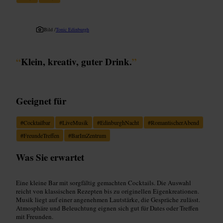
Bild /
Tonic Edinburgh
“
Klein, kreativ, guter Drink.
”
Geeignet für
#
Cocktailbar
#
LiveMusik
#
EdinburghNacht
#
RomantischerAbend
#
FreundeTreffen
#
BarImZentrum
Was Sie erwartet
Eine kleine Bar mit sorgfältig gemachten Cocktails. Die Auswahl
reicht von klassischen Rezepten bis zu originellen Eigenkreationen.
Musik liegt auf einer angenehmen Lautstärke, die Gespräche zulässt.
Atmosphäre und Beleuchtung eignen sich gut für Dates oder Treffen
mit Freunden.