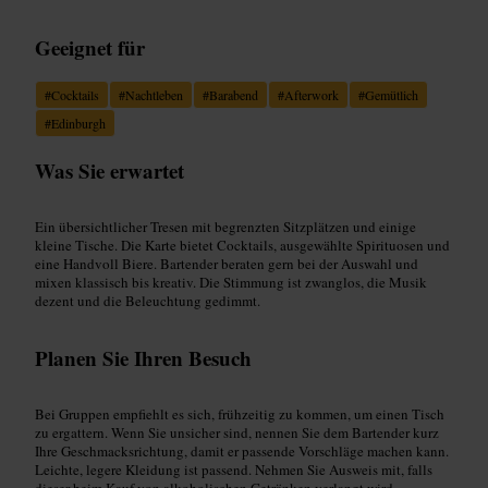
Geeignet für
#
Cocktails
#
Nachtleben
#
Barabend
#
Afterwork
#
Gemütlich
#
Edinburgh
Was Sie erwartet
Ein übersichtlicher Tresen mit begrenzten Sitzplätzen und einige
kleine Tische. Die Karte bietet Cocktails, ausgewählte Spirituosen und
eine Handvoll Biere. Bartender beraten gern bei der Auswahl und
mixen klassisch bis kreativ. Die Stimmung ist zwanglos, die Musik
dezent und die Beleuchtung gedimmt.
Planen Sie Ihren Besuch
Bei Gruppen empfiehlt es sich, frühzeitig zu kommen, um einen Tisch
zu ergattern. Wenn Sie unsicher sind, nennen Sie dem Bartender kurz
Ihre Geschmacksrichtung, damit er passende Vorschläge machen kann.
Leichte, legere Kleidung ist passend. Nehmen Sie Ausweis mit, falls
dieser beim Kauf von alkoholischen Getränken verlangt wird.