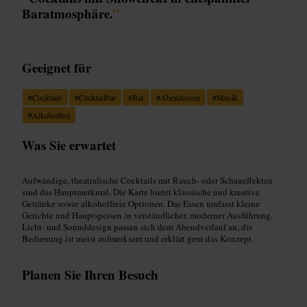
Baratmosphäre.
”
Geeignet für
#
Cocktails
#
Cocktailbar
#
Bar
#
Abendessen
#
Musik
#
Alkoholfrei
Was Sie erwartet
Aufwändige, theatralische Cocktails mit Rauch- oder Schaueffekten
sind das Hauptmerkmal. Die Karte bietet klassische und kreative
Getränke sowie alkoholfreie Optionen. Das Essen umfasst kleine
Gerichte und Hauptspeisen in verständlicher, moderner Ausführung.
Licht- und Sounddesign passen sich dem Abendverlauf an, die
Bedienung ist meist aufmerksam und erklärt gern das Konzept.
Planen Sie Ihren Besuch