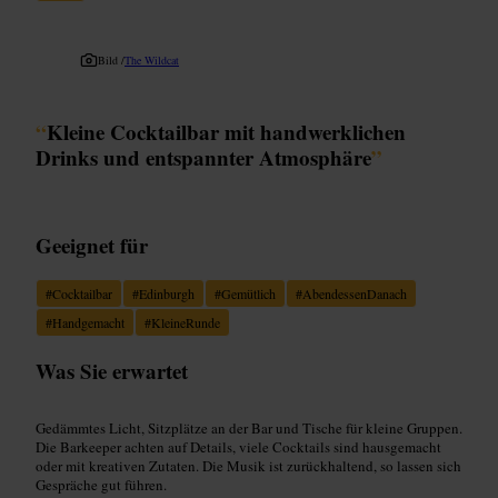
Bild /
The Wildcat
“
Kleine Cocktailbar mit handwerklichen
Drinks und entspannter Atmosphäre
”
Geeignet für
#
Cocktailbar
#
Edinburgh
#
Gemütlich
#
AbendessenDanach
#
Handgemacht
#
KleineRunde
Was Sie erwartet
Gedämmtes Licht, Sitzplätze an der Bar und Tische für kleine Gruppen.
Die Barkeeper achten auf Details, viele Cocktails sind hausgemacht
oder mit kreativen Zutaten. Die Musik ist zurückhaltend, so lassen sich
Gespräche gut führen.