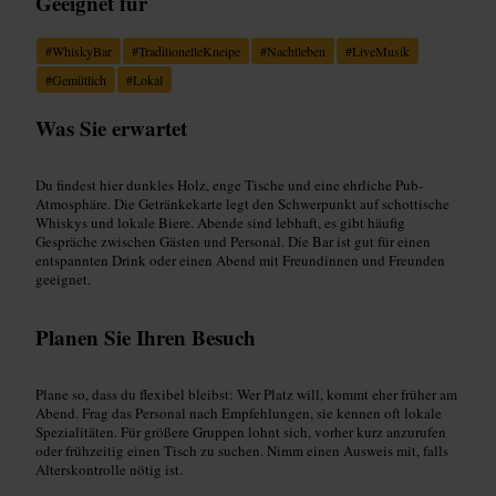
Geeignet für
#
WhiskyBar
#
TraditionelleKneipe
#
Nachtleben
#
LiveMusik
#
Gemütlich
#
Lokal
Was Sie erwartet
Du findest hier dunkles Holz, enge Tische und eine ehrliche Pub-
Atmosphäre. Die Getränkekarte legt den Schwerpunkt auf schottische
Whiskys und lokale Biere. Abende sind lebhaft, es gibt häufig
Gespräche zwischen Gästen und Personal. Die Bar ist gut für einen
entspannten Drink oder einen Abend mit Freundinnen und Freunden
geeignet.
Planen Sie Ihren Besuch
Plane so, dass du flexibel bleibst: Wer Platz will, kommt eher früher am
Abend. Frag das Personal nach Empfehlungen, sie kennen oft lokale
Spezialitäten. Für größere Gruppen lohnt sich, vorher kurz anzurufen
oder frühzeitig einen Tisch zu suchen. Nimm einen Ausweis mit, falls
Alterskontrolle nötig ist.