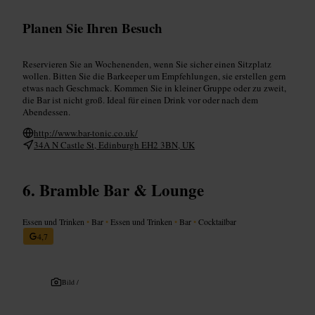
Planen Sie Ihren Besuch
Reservieren Sie an Wochenenden, wenn Sie sicher einen Sitzplatz
wollen. Bitten Sie die Barkeeper um Empfehlungen, sie erstellen gern
etwas nach Geschmack. Kommen Sie in kleiner Gruppe oder zu zweit,
die Bar ist nicht groß. Ideal für einen Drink vor oder nach dem
Abendessen.
http://www.bar-tonic.co.uk/
34A N Castle St, Edinburgh EH2 3BN, UK
Bramble Bar & Lounge
Essen und Trinken
•
Bar
•
Essen und Trinken
•
Bar
•
Cocktailbar
4,7
Bild /