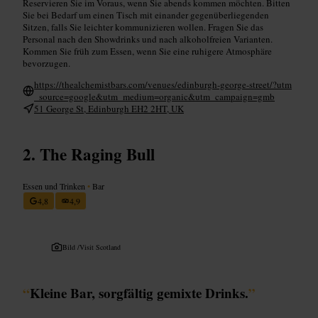
Reservieren Sie im Voraus, wenn Sie abends kommen möchten. Bitten
Sie bei Bedarf um einen Tisch mit einander gegenüberliegenden
Sitzen, falls Sie leichter kommunizieren wollen. Fragen Sie das
Personal nach den Showdrinks und nach alkoholfreien Varianten.
Kommen Sie früh zum Essen, wenn Sie eine ruhigere Atmosphäre
bevorzugen.
https://thealchemistbars.com/venues/edinburgh-george-street/?utm
_source=google&utm_medium=organic&utm_campaign=gmb
51 George St, Edinburgh EH2 2HT, UK
The Raging Bull
Essen und Trinken
•
Bar
4,8
4,9
Bild /
Visit Scotland
“
Kleine Bar, sorgfältig gemixte Drinks.
”