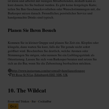
ist klein und arbeitet mit wenigen Mitarbeitenden, deshalb kann es
kurz dauern, bis Sie bedient werden. Es gibt keine festgelegte Karte;
teilen Sie Ihre Geschmacksvorlieben oder Wunschstimmungen mit, die
Barkeeper mixen danach. Freundlicher, persönlicher Service und
handgemachte Drinks sind typisch.
Planen Sie Ihren Besuch
Kommen Sie in kleiner Gruppe und planen Sie Zeit ein. Klopfen oder
klingeln, dann warten Sie kurz, falls die Tür gerade nicht sofort
geöffnet wird. Beschreiben Sie deutlich, welche Aromen oder
Stimmungen Sie mögen, oder nennen Sie ein Lieblingsgetränk als
Orientierung. Lassen Sie sich vom Barkeeper beraten und setzen Sie
sich an die Bar, wenn Sie die Zubereitung beobachten möchten.
http://www.instagram.com/neverreallyhereliquorlounge
89 Rose St N Ln, Edinburgh EH2 3DX, UK
The Wildcat
Essen und Trinken
•
Bar
•
Cocktailbar
4,8