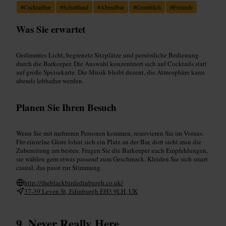
#
Cocktailbar
#
Schottland
#
Abendbar
#
Gemütlich
#
Freunde
Was Sie erwartet
Gedimmtes Licht, begrenzte Sitzplätze und persönliche Bedienung
durch die Barkeeper. Die Auswahl konzentriert sich auf Cocktails statt
auf große Speisekarte. Die Musik bleibt dezent, die Atmosphäre kann
abends lebhafter werden.
Planen Sie Ihren Besuch
Wenn Sie mit mehreren Personen kommen, reservieren Sie im Voraus.
Für einzelne Gäste lohnt sich ein Platz an der Bar, dort sieht man die
Zubereitung am besten. Fragen Sie die Barkeeper nach Empfehlungen,
sie wählen gern etwas passend zum Geschmack. Kleiden Sie sich smart
casual, das passt zur Stimmung.
http://theblackbirdedinburgh.co.uk/
37-39 Leven St, Edinburgh EH3 9LH, UK
Never Really Here