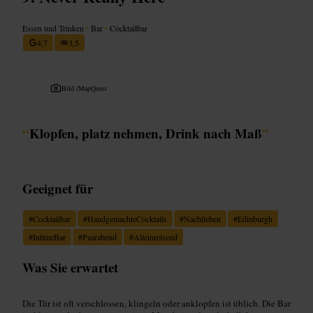
Essen und Trinken
•
Bar
•
Cocktailbar
4,7
3,5
Bild /
MapQuest
“
Klopfen, platz nehmen, Drink nach Maß
”
Geeignet für
#
Cocktailbar
#
HandgemachteCocktails
#
Nachtleben
#
Edinburgh
#
IntimeBar
#
Paarabend
#
Alleinreisend
Was Sie erwartet
Die Tür ist oft verschlossen, klingeln oder anklopfen ist üblich. Die Bar