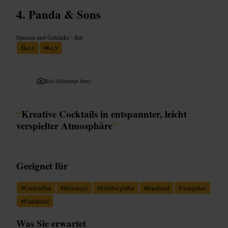
Panda & Sons
Speisen und Getränke
•
Bar
4,6
4,5
Bild /
Edinburgh News
“
Kreative Cocktails in entspannter, leicht
verspielter Atmosphäre
”
Geeignet für
#
Cocktailbar
#
Mixologie
#
EdinburghBar
#
Barabend
#
Ausgehen
#
Paarabend
Was Sie erwartet