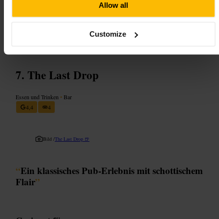
unterwegs sind. Kommen Sie eher früher, wenn Sie einen ruhigeren
Allow all
Platz möchten. Kleiden Sie sich smart‑casual, das passt zur
Atmosphäre. Für Geschäftstreffen eignet sich die Bar gut, sprechen Sie
bei größeren Gruppen vorab mit dem Personal.
Customize
https://www.bramblebar.co.uk/
The Last Drop
Essen und Trinken
•
Bar
4,4
4
Bild /
The Last Drop 🍺
“
Ein klassisches Pub-Erlebnis mit schottischem
Flair
”