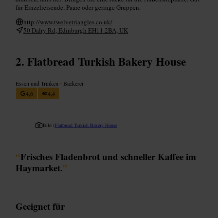
für Einzelreisende, Paare oder geringe Gruppen.
http://www.twelvetriangles.co.uk/
50 Dalry Rd, Edinburgh EH11 2BA, UK
Flatbread Turkish Bakery House
Essen und Trinken
•
Bäckerei
4,6
4,4
Bild /
Flatbread Turkish Bakery House
“
Frisches Fladenbrot und schneller Kaffee im
Haymarket.
”
Geeignet für