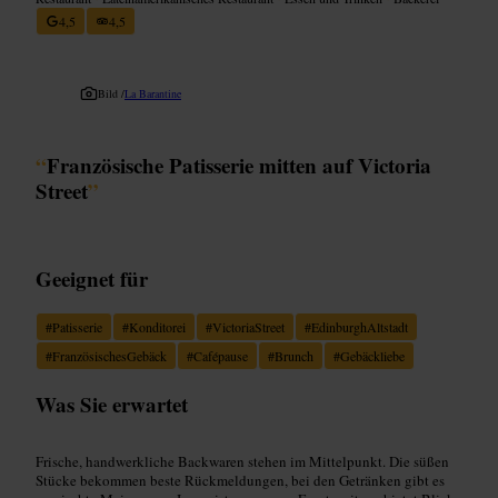
4,5
4,5
Bild /
La Barantine
“
Französische Patisserie mitten auf Victoria
Street
”
Geeignet für
#
Patisserie
#
Konditorei
#
VictoriaStreet
#
EdinburghAltstadt
#
FranzösischesGebäck
#
Cafépause
#
Brunch
#
Gebäckliebe
Was Sie erwartet
Frische, handwerkliche Backwaren stehen im Mittelpunkt. Die süßen
Stücke bekommen beste Rückmeldungen, bei den Getränken gibt es