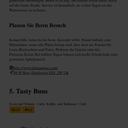
gemischte Meinungen. Innen ist es eng, am Fenster sitzen bietet Blick
auf die bunte Straße. Service ist freundlich, an vollen Tagen ist mit
Wartezeiten zu rechnen.
Planen Sie Ihren Besuch
Komm früh, wenn du die beste Auswahl willst. Nimm Gebäck zum
Mitnehmen, wenn alle Plätze belegt sind. Setz dich ans Fenster für
Leute‑Beobachten und Fotos. Probiere die Galette oder das
Pistazien‑Éclair. Bei kühlen Tagen lohnen sich heiße Schokolade oder
gewürzter Apfelpunsch.
http://www.labarantine.com/
89 W Bow, Edinburgh EH1 2JP, UK
Tasty Buns
Essen und Trinken
•
Cafés, Kaffee- und Teehäuser
•
Café
4,8
4,8