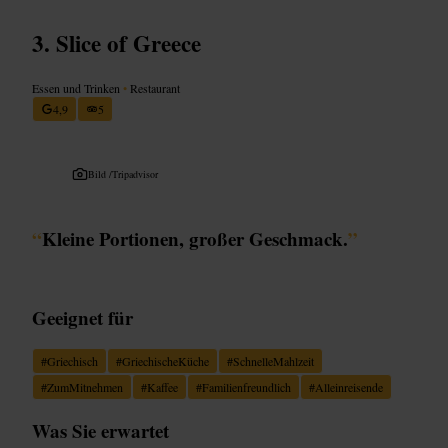
Slice of Greece
Essen und Trinken
•
Restaurant
4,9
5
Bild /
Tripadvisor
“
Kleine Portionen, großer Geschmack.
”
Geeignet für
#
Griechisch
#
GriechischeKüche
#
SchnelleMahlzeit
#
ZumMitnehmen
#
Kaffee
#
Familienfreundlich
#
Alleinreisende
Was Sie erwartet