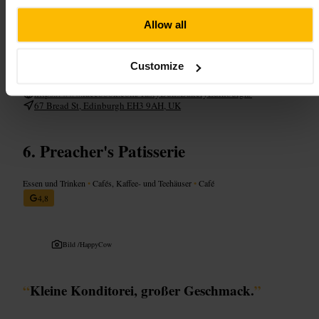
Kommen Sie am Morgen, wenn die Backwaren frisch aus dem Ofen
sind. Probieren Sie ein kleines Gebäck als Nachtisch und ergänzen Sie
Allow all
es mit einem herzhaften Bagel oder einem Toastie zum Mittag. Wenn
Sie einen Platz wollen, planen Sie kurz Zeit zum Warten ein oder
nehmen Sie zum Mitnehmen. Fragen Sie das Personal nach
Customize
glutenfreien oder veganen Alternativen.
https://www.facebook.com/TastyBunsBakeryEdinburgh/
67 Bread St, Edinburgh EH3 9AH, UK
Preacher's Patisserie
Essen und Trinken
•
Cafés, Kaffee- und Teehäuser
•
Café
4,8
Bild /
HappyCow
“
Kleine Konditorei, großer Geschmack.
”