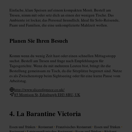
Einfache, klare Speisen auf einem kompakten Menü. Bestell am
Tresen, nimm mit oder setz dich an einen der wenigen Tische. Das
Ambiente ist locker, das Personal freundlich. Ideal für Solo-Reisende,
Paare und Familien, die eine unkomplizierte Mahlzeit wollen.
Planen Sie Ihren Besuch
Komm wenn du wenig Zeit hast oder einen schnellen Mittagsstopp
suchst. Bestell am Tresen und frage nach Empfehlungen für
Tagesgerichte. Wenn du mit mehreren Leuten bist, bringt ihr die
Bestellung gemeinsam zu Tisch, da die Sitzplätze begrenzt sind. Nutze
es als Zwischenstopp beim Sightseeing oder für eine kurze Pause vom
Arbeitstag.
http://www.sliceofgreece.co.uk/
85 Morrison St, Edinburgh EH3 8BU, UK
La Barantine Victoria
Essen und Trinken
•
Restaurant
•
Französisches Restaurant
•
Essen und Trinken
•
Restaurant
•
Lateinamerikanisches Restaurant
•
Essen und Trinken
•
Bäckerei