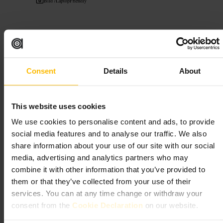
Bild /
LaptopFriendly
“
Frisch gebacken, freundlich serviert
”
Geeignet für
Consent
Details
About
#
Bäckerei
#
KaffeeUndKuchen
#
Frühstück
#
VeganeBackwaren
This website uses cookies
#
EdinburghEssen
#
Leckereien
We use cookies to personalise content and ads, to provide
Was Sie erwartet
social media features and to analyse our traffic. We also
share information about your use of our site with our social
Frisch gebackene Teilchen und große Kuchenauswahl neben warmen
media, advertising and analytics partners who may
Toasties und Suppen. Es gibt glutenfreie und vegane Optionen.
combine it with other information that you’ve provided to
Bedienung ist persönlich und aufmerksam. Sitzplätze sind begrenzt,
deshalb sieht man viele Gäste, die Ware mitnehmen.
them or that they’ve collected from your use of their
services. You can at any time change or withdraw your
Planen Sie Ihren Besuch
consent from the
Cookie Declaration
on our website.