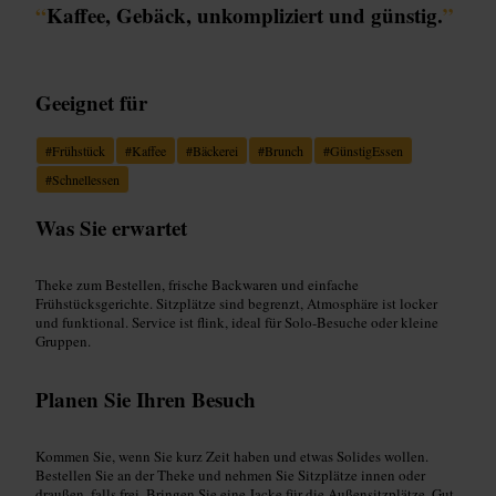
“
Kaffee, Gebäck, unkompliziert und günstig.
”
Geeignet für
#
Frühstück
#
Kaffee
#
Bäckerei
#
Brunch
#
GünstigEssen
#
Schnellessen
Was Sie erwartet
Theke zum Bestellen, frische Backwaren und einfache
Frühstücksgerichte. Sitzplätze sind begrenzt, Atmosphäre ist locker
und funktional. Service ist flink, ideal für Solo-Besuche oder kleine
Gruppen.
Planen Sie Ihren Besuch
Kommen Sie, wenn Sie kurz Zeit haben und etwas Solides wollen.
Bestellen Sie an der Theke und nehmen Sie Sitzplätze innen oder
draußen, falls frei. Bringen Sie eine Jacke für die Außensitzplätze. Gut