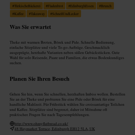
#
TürkischeBäckerei
#
Fladenbrot
#
EdinburghEssen
#
Brunch
#
Kaffee
#
Takeaway
#
SchnellUndLecker
Was Sie erwartet
Theke mit warmen Broten, Börek und Pide. Schnelle Bedienung,
einfache Sitzplätze und viele To-go-Aufträge. Geschmacklich
ausgeprägte, herzhafte Varianten neben süßen Gebäckstücken. Gute
Wahl für solo Reisende, Paare und Familien, die etwas Bodenkundiges
suchen.
Planen Sie Ihren Besuch
Gehen Sie hin, wenn Sie schnellen, herzhaften Imbiss wollen. Bestellen
Sie an der Theke und probieren Sie eine Pide oder Börek für eine
handliche Mahlzeit. Für Frühstück wählen Sie croissantartige Teilchen
und Kaffee. Sitzplätze sind begrenzt, daher ist Mitnahme oft
praktischer. Fragen Sie nach Tagesempfehlungen.
http://www.ohmyflatbread.co.uk/
48 Haymarket Terrace, Edinburgh EH12 5LA, UK