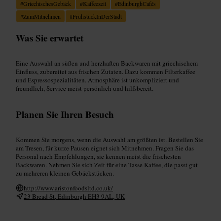
#
GriechischesGebäck
#
Kaffeezeit
#
EdinburghCafés
#
ZumMitnehmen
#
FrühstückInDerStadt
Was Sie erwartet
Eine Auswahl an süßen und herzhaften Backwaren mit griechischem
Einfluss, zubereitet aus frischen Zutaten. Dazu kommen Filterkaffee
und Espressospezialitäten. Atmosphäre ist unkompliziert und
freundlich, Service meist persönlich und hilfsbereit.
Planen Sie Ihren Besuch
Kommen Sie morgens, wenn die Auswahl am größten ist. Bestellen Sie
am Tresen, für kurze Pausen eignet sich Mitnehmen. Fragen Sie das
Personal nach Empfehlungen, sie kennen meist die frischesten
Backwaren. Nehmen Sie sich Zeit für eine Tasse Kaffee, die passt gut
zu mehreren kleinen Gebäckstücken.
http://www.aristonfoodsltd.co.uk/
23 Bread St, Edinburgh EH3 9AL, UK