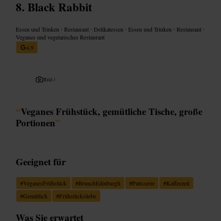
Black Rabbit
Essen und Trinken
•
Restaurant
•
Delikatessen
•
Essen und Trinken
•
Restaurant
•
Veganes und vegetarisches Restaurant
4,9
Bild /
“
Veganes Frühstück, gemütliche Tische, große
Portionen
”
Geeignet für
#
VeganesFrühstück
#
BrunchEdinburgh
#
Patisserie
#
Kaffeezeit
#
Gemütlich
#
Frühstücksliebe
Was Sie erwartet