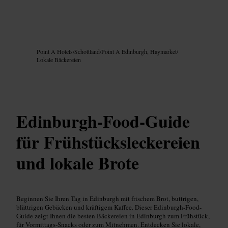
Bild /
Google AI
Point A Hotels
/
Schottland
/
Point A Edinburgh, Haymarket
/
Lokale Bäckereien
Edinburgh-Food-Guide
für Frühstücksleckereien
und lokale Brote
Beginnen Sie Ihren Tag in Edinburgh mit frischem Brot, buttrigen,
blättrigen Gebäcken und kräftigem Kaffee. Dieser Edinburgh-Food-
Guide zeigt Ihnen die besten Bäckereien in Edinburgh zum Frühstück,
für Vormittags-Snacks oder zum Mitnehmen. Entdecken Sie lokale,