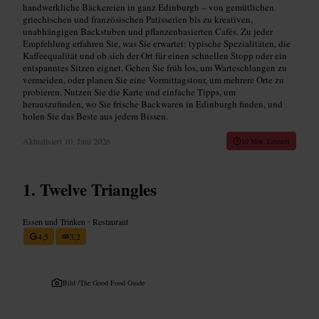
handwerkliche Bäckereien in ganz Edinburgh – von gemütlichen
griechischen und französischen Patisserien bis zu kreativen,
unabhängigen Backstuben und pflanzenbasierten Cafés. Zu jeder
Empfehlung erfahren Sie, was Sie erwartet: typische Spezialitäten, die
Kaffeequalität und ob sich der Ort für einen schnellen Stopp oder ein
entspanntes Sitzen eignet. Gehen Sie früh los, um Warteschlangen zu
vermeiden, oder planen Sie eine Vormittagstour, um mehrere Orte zu
probieren. Nutzen Sie die Karte und einfache Tipps, um
herauszufinden, wo Sie frische Backwaren in Edinburgh finden, und
holen Sie das Beste aus jedem Bissen.
Aktualisiert
10. Juni 2026
10 Min. Lesezeit
Twelve Triangles
Essen und Trinken
•
Restaurant
4,5
3,2
Bild /
The Good Food Guide