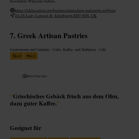
besondere Wünsche haben.
https://uklocation.org/business/preachers-patisserie-ee9wsw
24-26 Lady Lawson St, Edinburgh EH3 9DS, UK
Greek Artisan Pastries
Gastronomie und Getränke
•
Cafés, Kaffee- und Teehäuser
•
Café
4,9
4,8
Bild /
Uber Eats
“
Griechisches Gebäck frisch aus dem Ofen,
dazu guter Kaffee.
”
Geeignet für