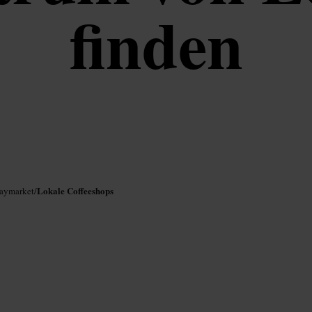
finden
Lokale Coffeeshops
Haymarket
/