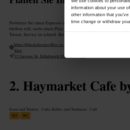
We use cookies to personalis
information about your use of
other information that you’ve
time change or withdraw you
Probieren Sie einen Espresso oder Filterkaffee, wenn Sie die Röst
bleiben will, sucht einen Platz am Fenster und bringt bei Bedarf ei
Tresen, Service ist schnell. Bei hohem Andrang lohnt sich eine To
https://blacksheepcoffee.co.uk/blogs/locations/32-george-st
Yext
32 George St, Edinburgh EH2 2LE, UK
Haymarket Cafe 
Essen und Trinken
•
Cafés, Kaffee- und Teehäuser
•
Café
5
5