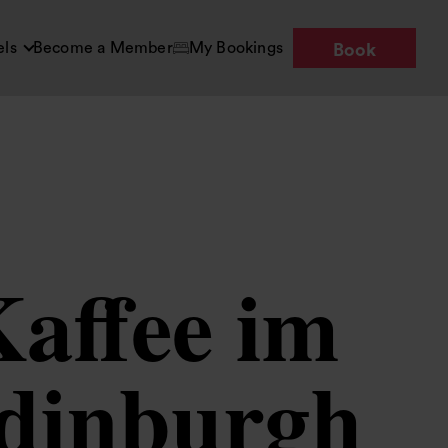
els
Become a Member
My Bookings
Book
Kaffee im
Edinburgh