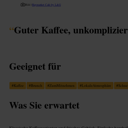
Bild /
Haymarket Cafe by L&G
“
Guter Kaffee, unkomplizier
Geeignet für
#
Kaffee
#
Brunch
#
ZumMitnehmen
#
LokaleAtmosphäre
#
Schne
Was Sie erwartet
Klassische Kaffeevarianten und frisches Gebäck. Einfache herzha