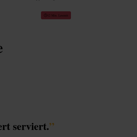
12 Min. Lesezeit
e
rt serviert.
”