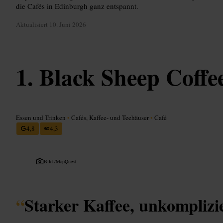
die Cafés in Edinburgh ganz entspannt.
Aktualisiert
10. Juni 2026
Black Sheep Coffe
Essen und Trinken
•
Cafés, Kaffee- und Teehäuser
•
Café
4,8
4,3
Bild /
MapQuest
“
Starker Kaffee, unkomplizie