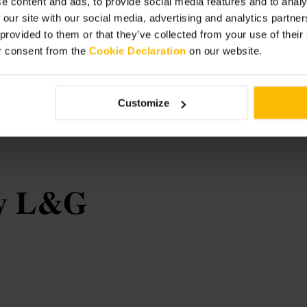
e content and ads, to provide social media features and to analy
 our site with our social media, advertising and analytics partn
 provided to them or that they’ve collected from your use of thei
r consent from the
Cookie Declaration
on our website.
ung erleben möchten. Wer länger
n Ladegerät mit. Bestellen Sie am
‑go‑Option.
Customize
reet?utm_source=ExtNet&utm_medium=
by L&G