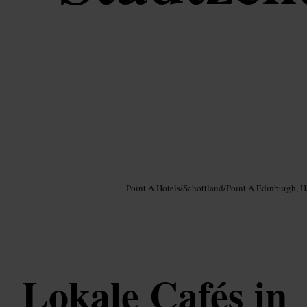
Bild /
Google AI
Point A Hotels
/
Schottland
/
Point A Edinburgh, 
Lokale Cafés in