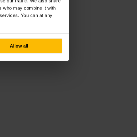
se our traffic. We also share
ers who may combine it with
r services. You can at any
Allow all