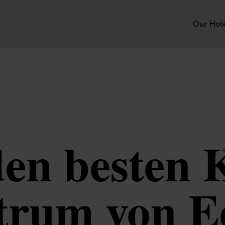
Our Hot
en besten 
trum von 