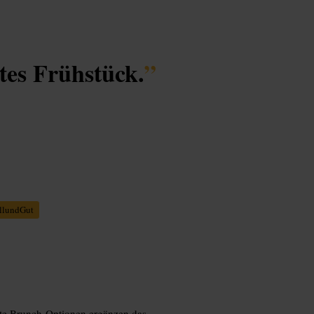
tes Frühstück.
”
llundGut
fte Brunch-Optionen ergänzen das