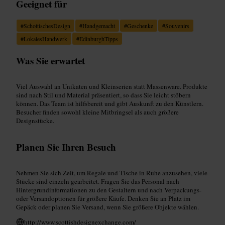
Geeignet für
#
SchottischesDesign
#
Handgemacht
#
Geschenke
#
Souvenirs
#
LokalesHandwerk
#
EdinburghTipps
Was Sie erwartet
Viel Auswahl an Unikaten und Kleinserien statt Massenware. Produkte
sind nach Stil und Material präsentiert, so dass Sie leicht stöbern
können. Das Team ist hilfsbereit und gibt Auskunft zu den Künstlern.
Besucher finden sowohl kleine Mitbringsel als auch größere
Designstücke.
Planen Sie Ihren Besuch
Nehmen Sie sich Zeit, um Regale und Tische in Ruhe anzusehen, viele
Stücke sind einzeln gearbeitet. Fragen Sie das Personal nach
Hintergrundinformationen zu den Gestaltern und nach Verpackungs-
oder Versandoptionen für größere Käufe. Denken Sie an Platz im
Gepäck oder planen Sie Versand, wenn Sie größere Objekte wählen.
http://www.scottishdesignexchange.com/