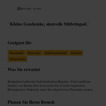
Bild /
ad&i · In stock
“
Kleine Geschenke, sinnvolle Mitbringsel.
”
Geeignet für
#
Geschenke
#
Souvenirs
#
EdinburghEinkauf
#
Altstadt
#
KleineLäden
Was Sie erwartet
Kompakter Laden mit dicht bestückten Regalen. Viele handliche
Artikel, von Karten über Accessoires bis zu lokal inspirierten
Kleinigkeiten. Praktisch, wenn Sie schnell etwas Passendes suchen.
Planen Sie Ihren Besuch