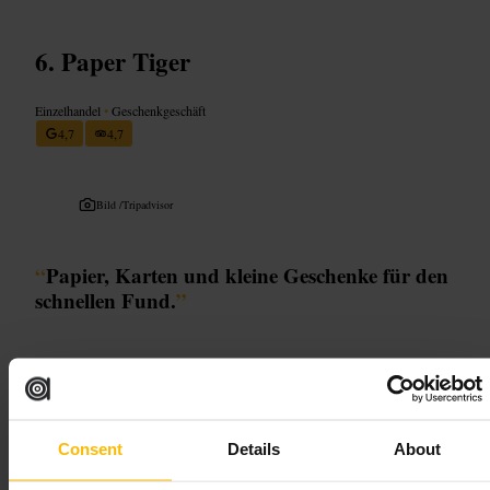
Paper Tiger
Einzelhandel
•
Geschenkgeschäft
4,7
4,7
Bild /
Tripadvisor
“
Papier, Karten und kleine Geschenke für den
schnellen Fund.
”
Geeignet für
#
Geschenke
#
Papeterie
#
Grußkarten
#
EdinburghShopping
Consent
Details
About
#
KleineGeschenke
#
LokalesDesign