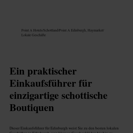
Bild /
Google AI
Point A Hotels
/
Schottland
/
Point A Edinburgh, Haymarket
/
Lokale Geschäfte
Ein praktischer
Einkaufsführer für
einzigartige schottische
Boutiquen
Dieser Einkaufsführer für Edinburgh weist Sie zu den besten lokalen
Geschäften in Edinburgh, von kleinen Geschenkläden bis hin zu