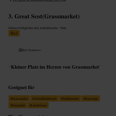
Great Scot(Grassmarket)
Sehenswürdigkeiten und Außenbereiche
•
Platz
4,6
Bild /
Rightmove
“
Kleiner Platz im Herzen von Grassmarket
”
Geeignet für
#
Grassmarket
#
AltstadtEdinburgh
#
Stadtbummel
#
Kurzstopp
#
Fotopunkt
#
LokaleSzene