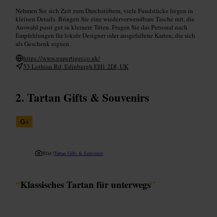
Nehmen Sie sich Zeit zum Durchstöbern, viele Fundstücke liegen in
kleinen Details. Bringen Sie eine wiederverwendbare Tasche mit, die
Auswahl passt gut in kleinere Tüten. Fragen Sie das Personal nach
Empfehlungen für lokale Designer oder ausgefallene Karten, die sich
als Geschenk eignen.
https://www.papertiger.co.uk/
53 Lothian Rd, Edinburgh EH1 2DJ, UK
Tartan Gifts & Souvenirs
4
Bild /
Tartan Gifts & Souvenirs
“
Klassisches Tartan für unterwegs
”