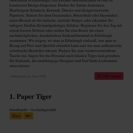
kuratierten Design-Emporien. Finden Sie Tartan-Andenken,
Heathergem-Schmuck, Keramik, Drucke und designorientierte
Papeterie. Statten Sie dem Grassmarket, Bruntsfield oder Haymarket
einen Besuch ab für einfache, zentrale Stopps, oder erkunden Sie
ruhigere Straßen für handgefertigte Schätze. Beginnen Sie den Tag mit
einem kurzen Stöbern oder stellen Sie eine Route für einen
nachmittäglichen, durchdachten Einkaufsbummel in Edinburgh
zusammen. Wir zeigen, wo man in Edinburgh einkauft, was man in
Bezug auf Preis und Qualität erwarten kann und wie man authentische
schottische Hersteller erkennt. Packen Sie eine wiederverwendbare
Tasche ein, fragen Sie das Personal nach lokalen Tipps und genießen
Sie Einkäufe, die unabhängige Designer und Fair-Trade-Lieferanten
unterstützen.
Aktualisiert
10. Juni 2026
12 Min. Lesezeit
Paper Tiger
Einzelhandel
•
Geschenkgeschäft
4,6
5