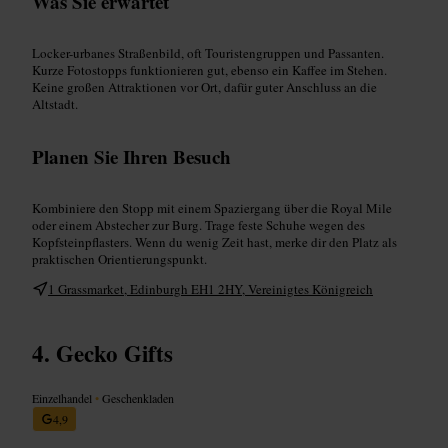
Was Sie erwartet
Locker-urbanes Straßenbild, oft Touristengruppen und Passanten.
Kurze Fotostopps funktionieren gut, ebenso ein Kaffee im Stehen.
Keine großen Attraktionen vor Ort, dafür guter Anschluss an die
Altstadt.
Planen Sie Ihren Besuch
Kombiniere den Stopp mit einem Spaziergang über die Royal Mile
oder einem Abstecher zur Burg. Trage feste Schuhe wegen des
Kopfsteinpflasters. Wenn du wenig Zeit hast, merke dir den Platz als
praktischen Orientierungspunkt.
1 Grassmarket, Edinburgh EH1 2HY, Vereinigtes Königreich
Gecko Gifts
Einzelhandel
•
Geschenkladen
4,9