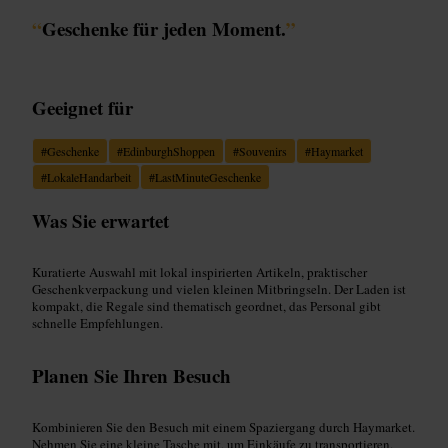
“
Geschenke für jeden Moment.
”
Geeignet für
#
Geschenke
#
EdinburghShoppen
#
Souvenirs
#
Haymarket
#
LokaleHandarbeit
#
LastMinuteGeschenke
Was Sie erwartet
Kuratierte Auswahl mit lokal inspirierten Artikeln, praktischer
Geschenkverpackung und vielen kleinen Mitbringseln. Der Laden ist
kompakt, die Regale sind thematisch geordnet, das Personal gibt
schnelle Empfehlungen.
Planen Sie Ihren Besuch
Kombinieren Sie den Besuch mit einem Spaziergang durch Haymarket.
Nehmen Sie eine kleine Tasche mit, um Einkäufe zu transportieren.