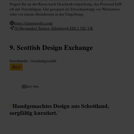
Fragen Sie an der Kasse nach Geschenkverpackung, das Personal hilft
oft mit Vorschlägen. Gut geeignet als Zwischenstopp vor Weiterreise
oder vor einem Abendessen in der Umgebung.
https://pippingifts.com/
30 Haymarket Terrace, Edinburgh EH12 5JZ, UK
Scottish Design Exchange
Einzelhandel
•
Geschenkgeschäft
4,9
Bild /
Web
“
Handgemachtes Design aus Schottland,
sorgfältig kuratiert.
”