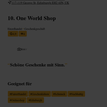
117-119 George St, Edinburgh EH2 4JN, UK
One World Shop
Einzelhandel
•
Geschenkgeschäft
4,9
4
Bild /
“
Schöne Geschenke mit Sinn.
”
Geeignet für
#
FairerHandel
#
Geschenkideen
#
Schmuck
#
Nachhaltig
#
Onlineshop
#
Edinburgh