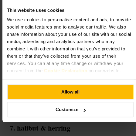
Was Sie erwartet
This website uses cookies
We use cookies to personalise content and ads, to provide
Enge Gänge und eine dichte Warenpräsentation. Viele Grußkarten auf
einer Wand, handliche Notizbücher, Geschenkpapier und kleine
social media features and to analyse our traffic. We also
Designobjekte. Schwerpunkt auf eingängigen Motiven und
share information about your use of our site with our social
praktischen Geschenken statt auf großen Dekor‑Stücken. Personal ist
media, advertising and analytics partners who may
freundlich und hilft beim Finden von Karten für verschiedene Anlässe.
combine it with other information that you’ve provided to
them or that they’ve collected from your use of their
Planen Sie Ihren Besuch
services. You can at any time change or withdraw your
consent from the
Cookie Declaration
on our website.
Komm mit leichtem Gepäck, so lässt sich entspannt stöbern. Nimm
eine Einkaufstasche mit, falls du mehrere Kleinigkeiten kaufst. Lass dir
vom Personal lokale Marken oder besondere Karten zeigen. Gut als
Zwischenstopp beim Stadtbummel, nicht als Ziel für langes
Allow all
Sightseeing.
http://www.papertiger.co.uk/
6a Stafford St, Edinburgh EH3 7AU, UK
Customize
halibut & herring