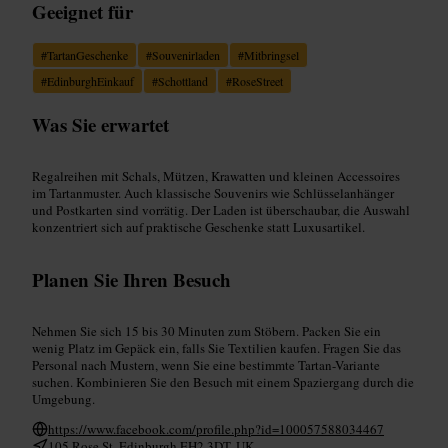
Geeignet für
#
TartanGeschenke
#
Souvenirladen
#
Mitbringsel
#
EdinburghEinkauf
#
Schottland
#
RoseStreet
Was Sie erwartet
Regalreihen mit Schals, Mützen, Krawatten und kleinen Accessoires
im Tartanmuster. Auch klassische Souvenirs wie Schlüsselanhänger
und Postkarten sind vorrätig. Der Laden ist überschaubar, die Auswahl
konzentriert sich auf praktische Geschenke statt Luxusartikel.
Planen Sie Ihren Besuch
Nehmen Sie sich 15 bis 30 Minuten zum Stöbern. Packen Sie ein
wenig Platz im Gepäck ein, falls Sie Textilien kaufen. Fragen Sie das
Personal nach Mustern, wenn Sie eine bestimmte Tartan-Variante
suchen. Kombinieren Sie den Besuch mit einem Spaziergang durch die
Umgebung.
https://www.facebook.com/profile.php?id=100057588034467
105 Rose St, Edinburgh EH2 3DT, UK