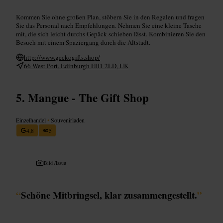
Kommen Sie ohne großen Plan, stöbern Sie in den Regalen und fragen
Sie das Personal nach Empfehlungen. Nehmen Sie eine kleine Tasche
mit, die sich leicht durchs Gepäck schieben lässt. Kombinieren Sie den
Besuch mit einem Spaziergang durch die Altstadt.
http://www.geckogifts.shop/
66 West Port, Edinburgh EH1 2LD, UK
Mangue - The Gift Shop
Einzelhandel
•
Souvenirladen
4,8
5
Bild /
Issuu
“
Schöne Mitbringsel, klar zusammengestellt.
”