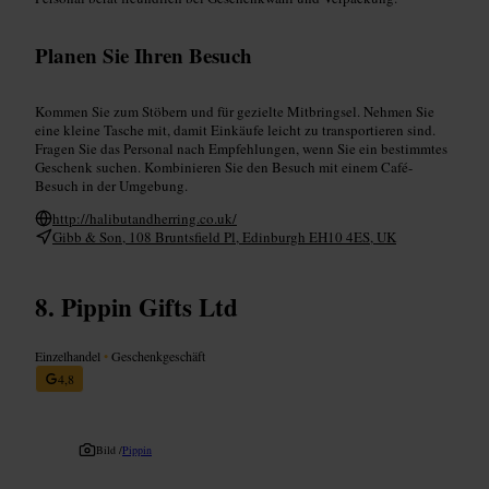
Planen Sie Ihren Besuch
Kommen Sie zum Stöbern und für gezielte Mitbringsel. Nehmen Sie
eine kleine Tasche mit, damit Einkäufe leicht zu transportieren sind.
Fragen Sie das Personal nach Empfehlungen, wenn Sie ein bestimmtes
Geschenk suchen. Kombinieren Sie den Besuch mit einem Café-
Besuch in der Umgebung.
http://halibutandherring.co.uk/
Gibb & Son, 108 Bruntsfield Pl, Edinburgh EH10 4ES, UK
Pippin Gifts Ltd
Einzelhandel
•
Geschenkgeschäft
4,8
Bild /
Pippin