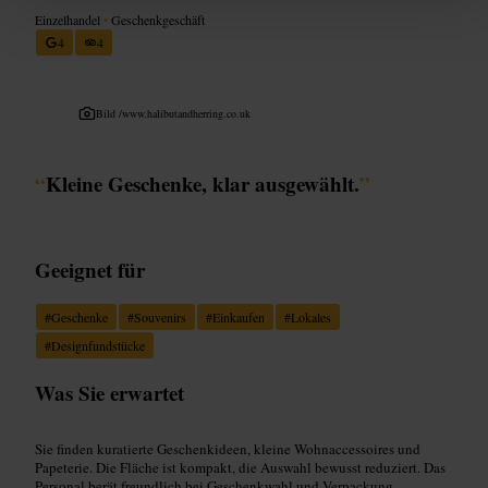
Einzelhandel
•
Geschenkgeschäft
4
4
Bild /
www.halibutandherring.co.uk
“
Kleine Geschenke, klar ausgewählt.
”
Geeignet für
#
Geschenke
#
Souvenirs
#
Einkaufen
#
Lokales
#
Designfundstücke
Was Sie erwartet
Sie finden kuratierte Geschenkideen, kleine Wohnaccessoires und
Papeterie. Die Fläche ist kompakt, die Auswahl bewusst reduziert. Das
Personal berät freundlich bei Geschenkwahl und Verpackung.