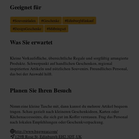
Geeignet für
#
Souvenirladen
#
Geschenke
#
EdinburghEinkauf
#
DesignGeschenke
#
Mitbringsel
Was Sie erwartet
Kleine Verkaufsfläche, übersichtliche Regale und sorgfältig arrangierte
Produkte. Schwerpunkt auf handlichen Geschenken, regional
inspirierten Artikeln und nützlichen Souvenirs. Freundliches Personal,
das bei der Auswahl hilft.
Planen Sie Ihren Besuch
Nimm eine kleine Tasche mit, dann kannst du mehrere Artikel bequem
tragen. Schau gezielt nach kleineren Geschenkideen, Karten oder
Küchenaccessoires, die sich gut im Koffer verstauen. Frag das Personal
nach lokalen Empfehlungen oder Geschenkverpackung.
http://www.bngwear.com/
129B Rose St, Edinburgh EH2 3DT, UK