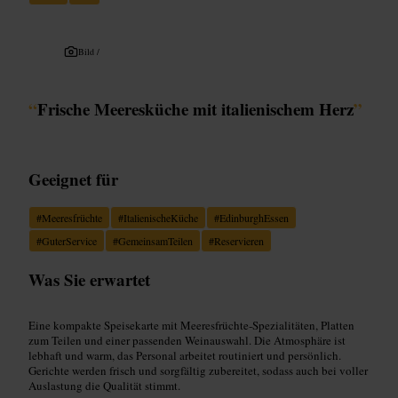
Bild /
“
Frische Meeresküche mit italienischem Herz
”
Geeignet für
#
Meeresfrüchte
#
ItalienischeKüche
#
EdinburghEssen
#
GuterService
#
GemeinsamTeilen
#
Reservieren
Was Sie erwartet
Eine kompakte Speisekarte mit Meeresfrüchte‑Spezialitäten, Platten
zum Teilen und einer passenden Weinauswahl. Die Atmosphäre ist
lebhaft und warm, das Personal arbeitet routiniert und persönlich.
Gerichte werden frisch und sorgfältig zubereitet, sodass auch bei voller
Auslastung die Qualität stimmt.