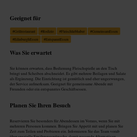
Geeignet für
#
Grillrestaurant
#
Rodizio
#
Fleischliebhaber
#
GemeinsamEssen
#
EdinburghEssen
#
EntspanntEssen
Was Sie erwartet
Sie können erwarten, dass Bedienung Fleischspieße an den Tisch
bringt und Scheiben abschneidet. Es gibt mehrere Beilagen und Salate
als Ergänzung. Die Einrichtung ist gemütlich und eher ungezwungen,
der Service aufmerksam. Geeignet für gemeinsame Abende mit
Freunden oder ein entspanntes Geschäftsessen.
Planen Sie Ihren Besuch
Reservieren Sie besonders für Abendessen im Voraus, wenn Sie mit
mehreren Personen kommen. Bringen Sie Appetit mit und planen Sie
Zeit zum Teilen und Probieren ein. Informieren Sie das Team vorab
über spezielle Ernährungswünsche, damit passende Alternativen