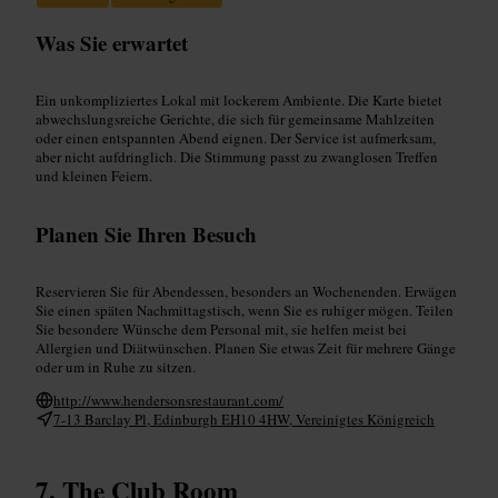
Was Sie erwartet
Ein unkompliziertes Lokal mit lockerem Ambiente. Die Karte bietet
abwechslungsreiche Gerichte, die sich für gemeinsame Mahlzeiten
oder einen entspannten Abend eignen. Der Service ist aufmerksam,
aber nicht aufdringlich. Die Stimmung passt zu zwanglosen Treffen
und kleinen Feiern.
Planen Sie Ihren Besuch
Reservieren Sie für Abendessen, besonders an Wochenenden. Erwägen
Sie einen späten Nachmittagstisch, wenn Sie es ruhiger mögen. Teilen
Sie besondere Wünsche dem Personal mit, sie helfen meist bei
Allergien und Diätwünschen. Planen Sie etwas Zeit für mehrere Gänge
oder um in Ruhe zu sitzen.
http://www.hendersonsrestaurant.com/
7-13 Barclay Pl, Edinburgh EH10 4HW, Vereinigtes Königreich
The Club Room