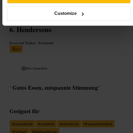
probieren mehrere Dinge auf einmal.
https://coldtownhouse.co.uk/
Customize
Hendersons
Essen und Trinken
•
Restaurant
4,9
Bild /
SquareMeal
“
Gutes Essen, entspannte Stimmung
”
Geeignet für
#
LokaleKüche
#
Gemütlich
#
Abendessen
#
Familienfreundlich
#
FürPaare
#
EdinburghEssen