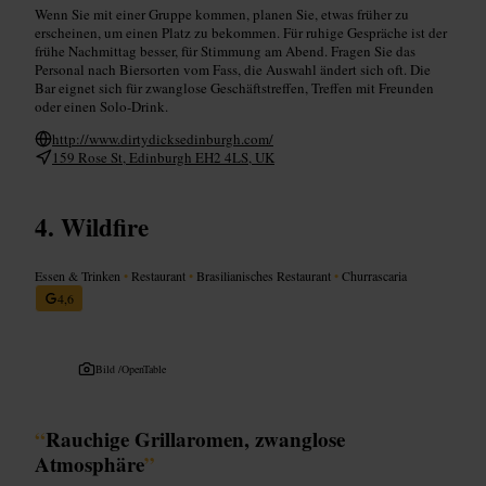
Wenn Sie mit einer Gruppe kommen, planen Sie, etwas früher zu
erscheinen, um einen Platz zu bekommen. Für ruhige Gespräche ist der
frühe Nachmittag besser, für Stimmung am Abend. Fragen Sie das
Personal nach Biersorten vom Fass, die Auswahl ändert sich oft. Die
Bar eignet sich für zwanglose Geschäftstreffen, Treffen mit Freunden
oder einen Solo-Drink.
http://www.dirtydicksedinburgh.com/
159 Rose St, Edinburgh EH2 4LS, UK
Wildfire
Essen & Trinken
•
Restaurant
•
Brasilianisches Restaurant
•
Churrascaria
4,6
Bild /
OpenTable
“
Rauchige Grillaromen, zwanglose
Atmosphäre
”