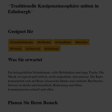
“
Traditionelle Kneipenatmosphäre mitten in
Edinburgh
”
Geeignet für
#
Gemütlichekneipe
#
Pubkultur
#
Abendleben
#
Bierliebe
#
Freunde
#
Afterwork
#
Edinburgh
Was Sie erwartet
Ein holzgetäfelter Schankraum, volle Holztheken und enge Tische. Die
Musik ist typisch pub-üblich, nicht aufgedreht, aber präsent. Die Karte
konzentriert sich auf Biere, klassische Drinks und einfache Bar-Snacks.
Service ist direkt und freundlich, Bedienung und Gäste
kommunizieren schnell und offen.
Planen Sie Ihren Besuch