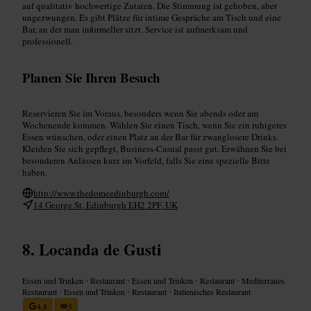
auf qualitativ hochwertige Zutaten. Die Stimmung ist gehoben, aber
ungezwungen. Es gibt Plätze für intime Gespräche am Tisch und eine
Bar, an der man informeller sitzt. Service ist aufmerksam und
professionell.
Planen Sie Ihren Besuch
Reservieren Sie im Voraus, besonders wenn Sie abends oder am
Wochenende kommen. Wählen Sie einen Tisch, wenn Sie ein ruhigeres
Essen wünschen, oder einen Platz an der Bar für zwanglosere Drinks.
Kleiden Sie sich gepflegt, Business-Casual passt gut. Erwähnen Sie bei
besonderen Anlässen kurz im Vorfeld, falls Sie eine spezielle Bitte
haben.
http://www.thedomeedinburgh.com/
14 George St, Edinburgh EH2 2PF, UK
Locanda de Gusti
Essen und Trinken
•
Restaurant
•
Essen und Trinken
•
Restaurant
•
Mediterranes
Restaurant
•
Essen und Trinken
•
Restaurant
•
Italienisches Restaurant
4,8
5