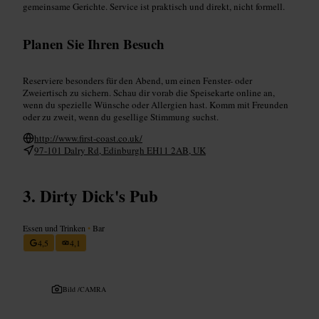
gemeinsame Gerichte. Service ist praktisch und direkt, nicht formell.
Planen Sie Ihren Besuch
Reserviere besonders für den Abend, um einen Fenster- oder
Zweiertisch zu sichern. Schau dir vorab die Speisekarte online an,
wenn du spezielle Wünsche oder Allergien hast. Komm mit Freunden
oder zu zweit, wenn du gesellige Stimmung suchst.
http://www.first-coast.co.uk/
97-101 Dalry Rd, Edinburgh EH11 2AB, UK
Dirty Dick's Pub
Essen und Trinken
•
Bar
4,5
4,1
Bild /
CAMRA