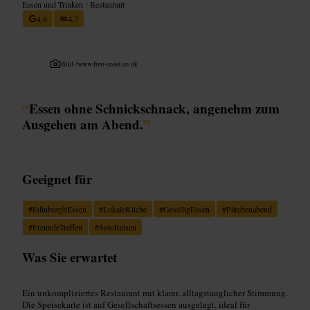
Essen und Trinken
•
Restaurant
4,6
4,7
Bild /
www.first-coast.co.uk
“
Essen ohne Schnickschnack, angenehm zum
Ausgehen am Abend.
”
Geeignet für
#
EdinburghEssen
#
LokaleKüche
#
GeselligEssen
#
Pärchenabend
#
FreundeTreffen
#
SoloReisen
Was Sie erwartet
Ein unkompliziertes Restaurant mit klarer, alltagstauglicher Stimmung.
Die Speisekarte ist auf Gesellschaftsessen ausgelegt, ideal für