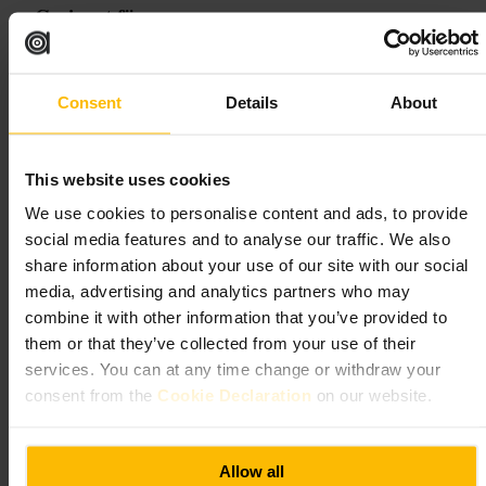
Geeignet für
#
Hausgebraut
#
Dachterrasse
#
PizzaAusDemSteinofen
#
Cocktails
#
LiveMusik
#
Familienfreundlich
#
Bierverkostung
Consent
Details
About
Was Sie erwartet
This website uses cookies
Lockere Stimmung mit freundlichem Service. Brauerei‑Biere gibt es als
Flight, die Pizza kommt aus einem Steinofen. Es gibt spezielle
We use cookies to personalise content and ads, to provide
Gerichte wie Sonntags‑Fondue zum Teilen, sowie Cocktails und
social media features and to analyse our traffic. We also
Snacks. Kinder und Hunde sind willkommen, Gruppen finden leicht
share information about your use of our site with our social
Platz. Die Terrasse ist ein sozialer Treffpunkt, innen ist es zwanglos und
manchmal laut.
media, advertising and analytics partners who may
combine it with other information that you’ve provided to
Planen Sie Ihren Besuch
them or that they’ve collected from your use of their
services. You can at any time change or withdraw your
consent from the
Cookie Declaration
on our website.
Reservieren Sie, wenn Sie die Dachterrasse oder den Feuerstellen‑Tisch
möchten. Fragen Sie beim Bestellen nach Schärfeoptionen für Pizzen
und nach Bierproben, wenn Sie verschiedene Sorten testen möchten.
Ziehen Sie eine zusätzliche Schicht an, falls es auf der Terrasse windig
Allow all
ist. Für Gruppen eignet sich ein gemeinsames Gericht zum Teilen, so