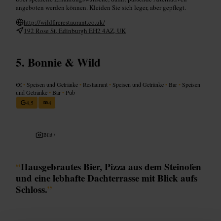
angeboten werden können. Kleiden Sie sich leger, aber gepflegt.
http://wildfirerestaurant.co.uk/
192 Rose St, Edinburgh EH2 4AZ, UK
Bonnie & Wild
€€
•
Speisen und Getränke
•
Restaurant
•
Speisen und Getränke
•
Bar
•
Speisen
und Getränke
•
Bar
•
Pub
4,5
4
Bild /
“
Hausgebrautes Bier, Pizza aus dem Steinofen
und eine lebhafte Dachterrasse mit Blick aufs
Schloss.
”