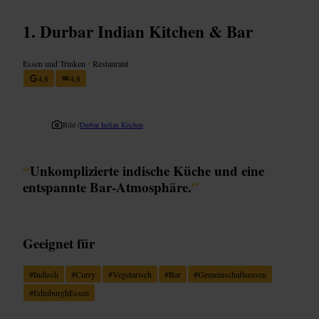
Durbar Indian Kitchen & Bar
Essen und Trinken
•
Restaurant
4,8
4,8
Bild /
Durbar Indian Kitchen
“
Unkomplizierte indische Küche und eine
entspannte Bar-Atmosphäre.
”
Geeignet für
#
Indisch
#
Curry
#
Vegetarisch
#
Bar
#
Gemeinschaftsessen
#
EdinburghEssen