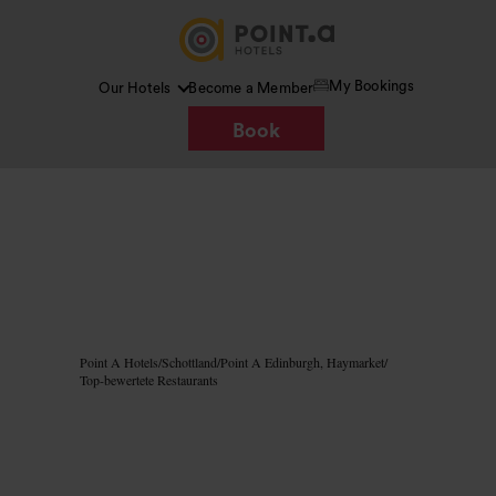
My Bookings
Our Hotels
Become a Member
Book
Bild /
Google AI
Point A Hotels
/
Schottland
/
Point A Edinburgh, Haymarket
/
Top-bewertete Restaurants