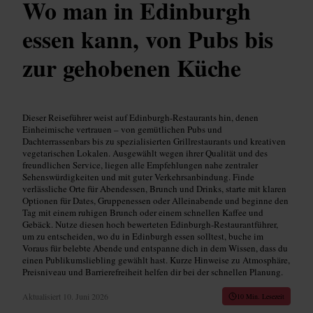
Wo man in Edinburgh
essen kann, von Pubs bis
zur gehobenen Küche
Dieser Reiseführer weist auf Edinburgh-Restaurants hin, denen
Einheimische vertrauen – von gemütlichen Pubs und
Dachterrassenbars bis zu spezialisierten Grillrestaurants und kreativen
vegetarischen Lokalen. Ausgewählt wegen ihrer Qualität und des
freundlichen Service, liegen alle Empfehlungen nahe zentraler
Sehenswürdigkeiten und mit guter Verkehrsanbindung. Finde
verlässliche Orte für Abendessen, Brunch und Drinks, starte mit klaren
Optionen für Dates, Gruppenessen oder Alleinabende und beginne den
Tag mit einem ruhigen Brunch oder einem schnellen Kaffee und
Gebäck. Nutze diesen hoch bewerteten Edinburgh-Restaurantführer,
um zu entscheiden, wo du in Edinburgh essen solltest, buche im
Voraus für belebte Abende und entspanne dich in dem Wissen, dass du
einen Publikumsliebling gewählt hast. Kurze Hinweise zu Atmosphäre,
Preisniveau und Barrierefreiheit helfen dir bei der schnellen Planung.
Aktualisiert
10. Juni 2026
10 Min. Lesezeit