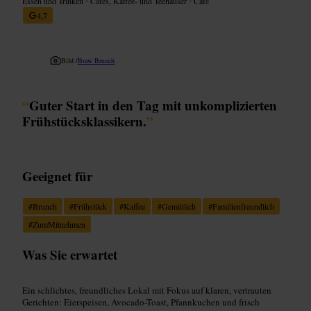
Essen und Trinken
•
Cafés, Kaffee- und Teehäuser
•
Café
4,7
Bild /
Braw Brunch
“
Guter Start in den Tag mit unkomplizierten
Frühstücksklassikern.
”
Geeignet für
#
Brunch
#
Frühstück
#
Kaffee
#
Gemütlich
#
Familienfreundlich
#
ZumMitnehmen
Was Sie erwartet
Ein schlichtes, freundliches Lokal mit Fokus auf klaren, vertrauten
Gerichten: Eierspeisen, Avocado-Toast, Pfannkuchen und frisch