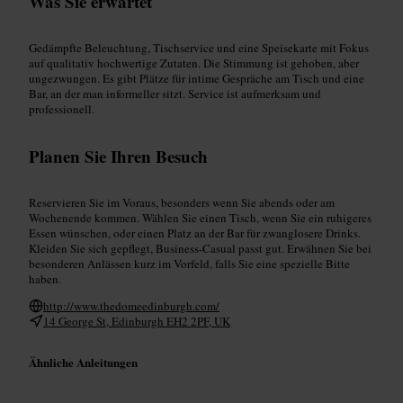
Was Sie erwartet
Gedämpfte Beleuchtung, Tischservice und eine Speisekarte mit Fokus
auf qualitativ hochwertige Zutaten. Die Stimmung ist gehoben, aber
ungezwungen. Es gibt Plätze für intime Gespräche am Tisch und eine
Bar, an der man informeller sitzt. Service ist aufmerksam und
professionell.
Planen Sie Ihren Besuch
Reservieren Sie im Voraus, besonders wenn Sie abends oder am
Wochenende kommen. Wählen Sie einen Tisch, wenn Sie ein ruhigeres
Essen wünschen, oder einen Platz an der Bar für zwanglosere Drinks.
Kleiden Sie sich gepflegt, Business-Casual passt gut. Erwähnen Sie bei
besonderen Anlässen kurz im Vorfeld, falls Sie eine spezielle Bitte
haben.
http://www.thedomeedinburgh.com/
14 George St, Edinburgh EH2 2PF, UK
Ähnliche Anleitungen