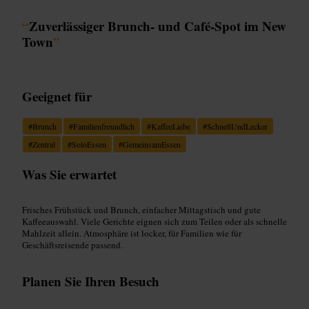
“
Zuverlässiger Brunch- und Café-Spot im New
Town
”
Geeignet für
#
Brunch
#
Familienfreundlich
#
KaffeeLiebe
#
SchnellUndLecker
#
Zentral
#
SoloEssen
#
GemeinsamEssen
Was Sie erwartet
Frisches Frühstück und Brunch, einfacher Mittagstisch und gute
Kaffeeauswahl. Viele Gerichte eignen sich zum Teilen oder als schnelle
Mahlzeit allein. Atmosphäre ist locker, für Familien wie für
Geschäftsreisende passend.
Planen Sie Ihren Besuch