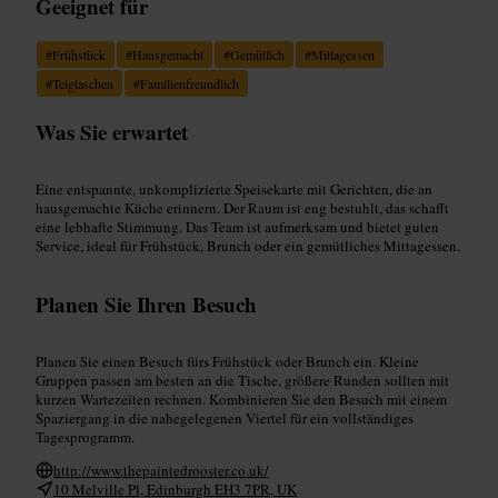
Geeignet für
#
Frühstück
#
Hausgemacht
#
Gemütlich
#
Mittagessen
#
Teigtaschen
#
Familienfreundlich
Was Sie erwartet
Eine entspannte, unkomplizierte Speisekarte mit Gerichten, die an
hausgemachte Küche erinnern. Der Raum ist eng bestuhlt, das schafft
eine lebhafte Stimmung. Das Team ist aufmerksam und bietet guten
Service, ideal für Frühstück, Brunch oder ein gemütliches Mittagessen.
Planen Sie Ihren Besuch
Planen Sie einen Besuch fürs Frühstück oder Brunch ein. Kleine
Gruppen passen am besten an die Tische, größere Runden sollten mit
kurzen Wartezeiten rechnen. Kombinieren Sie den Besuch mit einem
Spaziergang in die nahegelegenen Viertel für ein vollständiges
Tagesprogramm.
http://www.thepaintedrooster.co.uk/
10 Melville Pl, Edinburgh EH3 7PR, UK