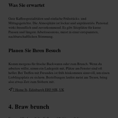
Was Sie erwartet
Gute Kaffeespezialitäten und einfache Frühstücks- und
Mittagsgerichte. Die Atmosphäre ist locker und unprätentiös. Personal
wirkt freundlich und zuvorkommend. Es gibt Sitzplätze für kurze
Pausen und längere Arbeitssessions, meist in einer entspannten,
nachbarschaftlichen Stimmung.
Planen Sie Ihren Besuch
Komm morgens für frische Backwaren oder zum Brunch. Wenn du
arbeiten willst, nimm ein Ladegerät mit, Plätze am Fenster sind oft
heller. Bei Treffen mit Freunden ist früh hinkommen sinnvoll, um einen
Lieblingsplatz zu sichern. Bestellungen laufen meist am Tresen, bring
also etwas Zeit zum Stöbern mit.
7 Home St, Edinburgh EH3 9JR, UK
Braw brunch