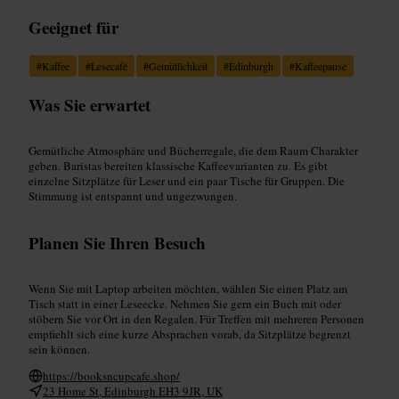
Geeignet für
#
Kaffee
#
Lesecafé
#
Gemütlichkeit
#
Edinburgh
#
Kaffeepause
Was Sie erwartet
Gemütliche Atmosphäre und Bücherregale, die dem Raum Charakter
geben. Baristas bereiten klassische Kaffeevarianten zu. Es gibt
einzelne Sitzplätze für Leser und ein paar Tische für Gruppen. Die
Stimmung ist entspannt und ungezwungen.
Planen Sie Ihren Besuch
Wenn Sie mit Laptop arbeiten möchten, wählen Sie einen Platz am
Tisch statt in einer Leseecke. Nehmen Sie gern ein Buch mit oder
stöbern Sie vor Ort in den Regalen. Für Treffen mit mehreren Personen
empfiehlt sich eine kurze Absprachen vorab, da Sitzplätze begrenzt
sein können.
https://booksncupcafe.shop/
23 Home St, Edinburgh EH3 9JR, UK