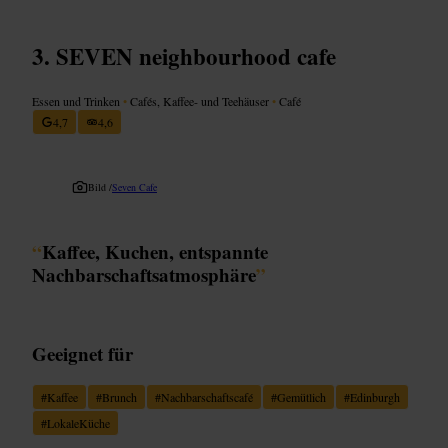
SEVEN neighbourhood cafe
Essen und Trinken
•
Cafés, Kaffee- und Teehäuser
•
Café
4,7
4,6
Bild /
Seven Cafe
“
Kaffee, Kuchen, entspannte
Nachbarschaftsatmosphäre
”
Geeignet für
#
Kaffee
#
Brunch
#
Nachbarschaftscafé
#
Gemütlich
#
Edinburgh
#
LokaleKüche