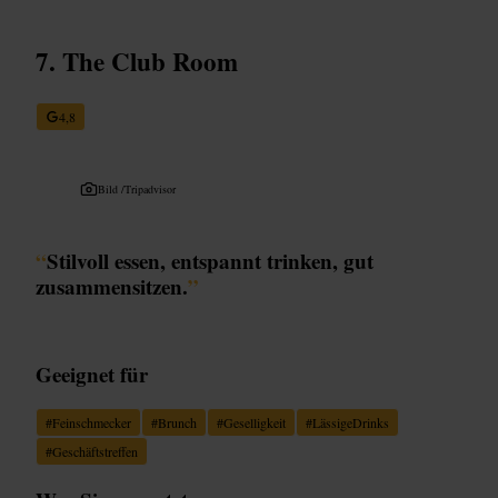
The Club Room
4,8
Bild /
Tripadvisor
“
Stilvoll essen, entspannt trinken, gut
zusammensitzen.
”
Geeignet für
#
Feinschmecker
#
Brunch
#
Geselligkeit
#
LässigeDrinks
#
Geschäftstreffen