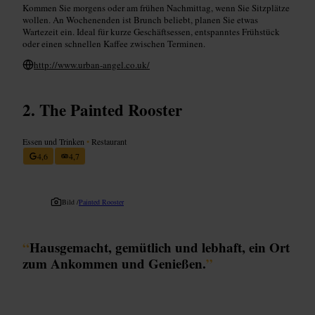
Kommen Sie morgens oder am frühen Nachmittag, wenn Sie Sitzplätze
wollen. An Wochenenden ist Brunch beliebt, planen Sie etwas
Wartezeit ein. Ideal für kurze Geschäftsessen, entspanntes Frühstück
oder einen schnellen Kaffee zwischen Terminen.
http://www.urban-angel.co.uk/
The Painted Rooster
Essen und Trinken
•
Restaurant
4,6
4,7
Bild /
Painted Rooster
“
Hausgemacht, gemütlich und lebhaft, ein Ort
zum Ankommen und Genießen.
”