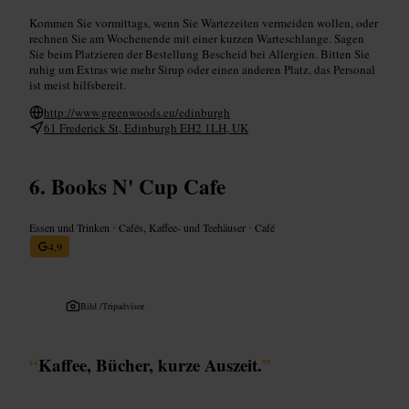
Kommen Sie vormittags, wenn Sie Wartezeiten vermeiden wollen, oder
rechnen Sie am Wochenende mit einer kurzen Warteschlange. Sagen
Sie beim Platzieren der Bestellung Bescheid bei Allergien. Bitten Sie
ruhig um Extras wie mehr Sirup oder einen anderen Platz, das Personal
ist meist hilfsbereit.
http://www.greenwoods.eu/edinburgh
61 Frederick St, Edinburgh EH2 1LH, UK
Books N' Cup Cafe
Essen und Trinken
•
Cafés, Kaffee- und Teehäuser
•
Café
4,9
Bild /
Tripadvisor
“
Kaffee, Bücher, kurze Auszeit.
”