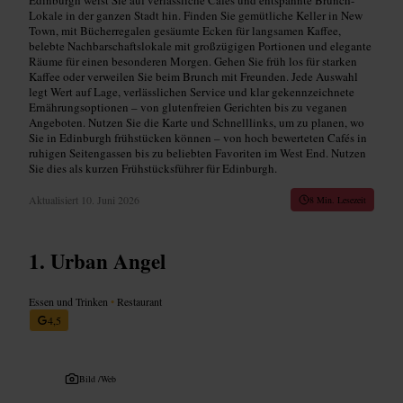
Lokale in der ganzen Stadt hin. Finden Sie gemütliche Keller in New
Town, mit Bücherregalen gesäumte Ecken für langsamen Kaffee,
belebte Nachbarschaftslokale mit großzügigen Portionen und elegante
Räume für einen besonderen Morgen. Gehen Sie früh los für starken
Kaffee oder verweilen Sie beim Brunch mit Freunden. Jede Auswahl
legt Wert auf Lage, verlässlichen Service und klar gekennzeichnete
Ernährungsoptionen – von glutenfreien Gerichten bis zu veganen
Angeboten. Nutzen Sie die Karte und Schnelllinks, um zu planen, wo
Sie in Edinburgh frühstücken können – von hoch bewerteten Cafés in
ruhigen Seitengassen bis zu beliebten Favoriten im West End. Nutzen
Sie dies als kurzen Frühstücksführer für Edinburgh.
Aktualisiert
10. Juni 2026
8 Min. Lesezeit
Urban Angel
Essen und Trinken
•
Restaurant
4,5
Bild /
Web