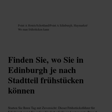
Bild /
Google AI
Point A Hotels
/
Schottland
/
Point A Edinburgh, Haymarket
/
Wo man frühstücken kann
Finden Sie, wo Sie in
Edinburgh je nach
Stadtteil frühstücken
können
Starten Sie Ihren Tag mit Zuversicht: Dieser Frühstücksführer für
Edinburgh weist Sie auf verlässliche Cafés und entspannte Brunch-