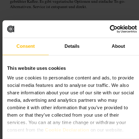
gebrühter Kaffee. Es gibt vegetarische Optionen und einfache To-go-
Alternativen. Service ist entspannt und direkt.
Planen Sie Ihren Besuch
Planen Sie den Besuch vormittags ein, wenn Sie einen klassischen
Brunch möchten. Für Gruppen ist es sinnvoll, etwas früher zu kommen
Consent
Details
About
oder kurz anzurufen, falls Reservierungen möglich sind. Bringen Sie
bei Bedarf Allergiehinweise mit, das Personal kann oft Alternativen
anbieten.
This website uses cookies
3 E Fountainbridge, Edinburgh EH3 9BH, UK
We use cookies to personalise content and ads, to provide
social media features and to analyse our traffic. We also
Greenwoods Edinburgh
share information about your use of our site with our social
media, advertising and analytics partners who may
Essen und Trinken
•
Restaurant
combine it with other information that you’ve provided to
4,7
4,6
them or that they’ve collected from your use of their
services. You can at any time change or withdraw your
consent from the
Cookie Declaration
on our website.
Bild /
Find Me Gluten Free