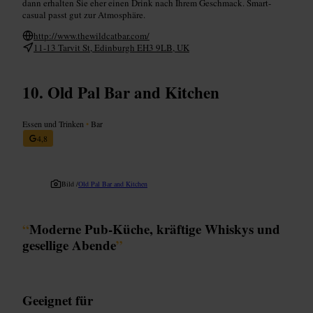
dann erhalten Sie eher einen Drink nach Ihrem Geschmack. Smart-
casual passt gut zur Atmosphäre.
http://www.thewildcatbar.com/
11-13 Tarvit St, Edinburgh EH3 9LB, UK
Old Pal Bar and Kitchen
Essen und Trinken
•
Bar
4,8
Bild /
Old Pal Bar and Kitchen
“
Moderne Pub-Küche, kräftige Whiskys und
gesellige Abende
”
Geeignet für