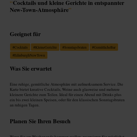
“
Cocktails und kleine Gerichte in entspannter
New-Town-Atmosphäre
”
Geeignet für
#
Cocktails
#
KleineGerichte
#
Sonntagsbraten
#
GemütlicheBar
#
EdinburghNewTown
Was Sie erwartet
Eine ruhige, gemütliche Atmosphäre mit aufmerksamem Service. Die
Karte bietet kreative Cocktails, Weine auch glasweise und mehrere
kleinere Gerichte zum Teilen. Ideal für einen Abend mit Drinks plus
ein bis zwei kleinen Speisen, oder für den klassischen Sonntagsbraten
an ruhigen Tagen.
Planen Sie Ihren Besuch
Wenn Sie am Wochenende kommen wollen, reservieren Sie möglichst