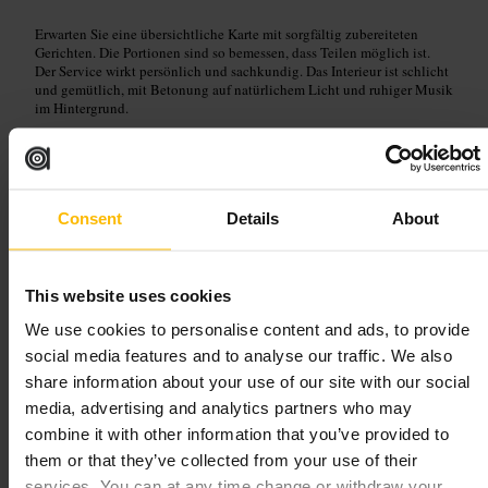
Erwarten Sie eine übersichtliche Karte mit sorgfältig zubereiteten
Gerichten. Die Portionen sind so bemessen, dass Teilen möglich ist.
Der Service wirkt persönlich und sachkundig. Das Interieur ist schlicht
und gemütlich, mit Betonung auf natürlichem Licht und ruhiger Musik
im Hintergrund.
Planen Sie Ihren Besuch
Consent
Details
About
Reservieren Sie besonders für Abendessen am Wochenende im Voraus.
Informieren Sie das Personal bei Ernährungswünschen, sie geben gern
Empfehlungen. Für einen ruhigeren Tisch fragen Sie nach einem Platz
abseits des Eingangs. Bringen Sie beim Besuch bequeme Zeit mit, das
Essen wird ohne Hast serviert.
This website uses cookies
https://thewestroom.co.uk/
We use cookies to personalise content and ads, to provide
3 Melville Pl, Edinburgh EH3 7PR, UK
social media features and to analyse our traffic. We also
share information about your use of our site with our social
Le Di-Vin
media, advertising and analytics partners who may
combine it with other information that you’ve provided to
them or that they’ve collected from your use of their
€€
•
Essen und Trinken
•
Bar
•
Essen und Trinken
•
Restaurant
•
Französisches
Restaurant
•
Essen und Trinken
•
Bar
•
Weinbar
services. You can at any time change or withdraw your