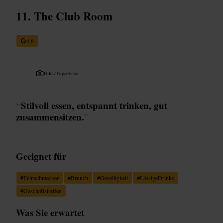
The Club Room
4,8
Bild /
Tripadvisor
“
Stilvoll essen, entspannt trinken, gut
zusammensitzen.
”
Geeignet für
#
Feinschmecker
#
Brunch
#
Geselligkeit
#
LässigeDrinks
#
Geschäftstreffen
Was Sie erwartet