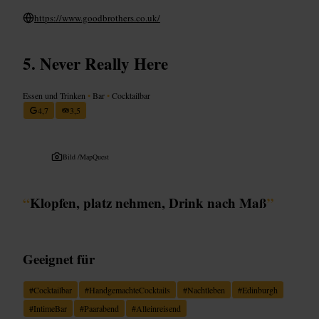
https://www.goodbrothers.co.uk/
Never Really Here
Essen und Trinken
•
Bar
•
Cocktailbar
4,7
3,5
Bild /
MapQuest
“
Klopfen, platz nehmen, Drink nach Maß
”
Geeignet für
#
Cocktailbar
#
HandgemachteCocktails
#
Nachtleben
#
Edinburgh
#
IntimeBar
#
Paarabend
#
Alleinreisend