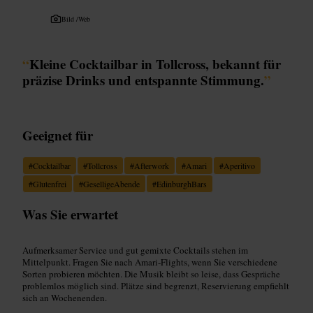
Bild /
Web
“
Kleine Cocktailbar in Tollcross, bekannt für
präzise Drinks und entspannte Stimmung.
”
Geeignet für
#
Cocktailbar
#
Tollcross
#
Afterwork
#
Amari
#
Aperitivo
#
Glutenfrei
#
GeselligeAbende
#
EdinburghBars
Was Sie erwartet
Aufmerksamer Service und gut gemixte Cocktails stehen im
Mittelpunkt. Fragen Sie nach Amari‑Flights, wenn Sie verschiedene
Sorten probieren möchten. Die Musik bleibt so leise, dass Gespräche
problemlos möglich sind. Plätze sind begrenzt, Reservierung empfiehlt
sich an Wochenenden.