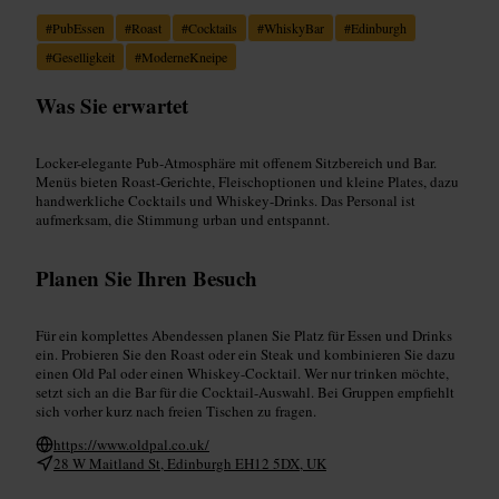
#
PubEssen
#
Roast
#
Cocktails
#
WhiskyBar
#
Edinburgh
#
Geselligkeit
#
ModerneKneipe
Was Sie erwartet
Locker-elegante Pub-Atmosphäre mit offenem Sitzbereich und Bar.
Menüs bieten Roast-Gerichte, Fleischoptionen und kleine Plates, dazu
handwerkliche Cocktails und Whiskey-Drinks. Das Personal ist
aufmerksam, die Stimmung urban und entspannt.
Planen Sie Ihren Besuch
Für ein komplettes Abendessen planen Sie Platz für Essen und Drinks
ein. Probieren Sie den Roast oder ein Steak und kombinieren Sie dazu
einen Old Pal oder einen Whiskey-Cocktail. Wer nur trinken möchte,
setzt sich an die Bar für die Cocktail-Auswahl. Bei Gruppen empfiehlt
sich vorher kurz nach freien Tischen zu fragen.
https://www.oldpal.co.uk/
28 W Maitland St, Edinburgh EH12 5DX, UK