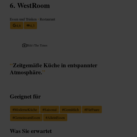
WestRoom
Essen und Trinken
•
Restaurant
4,6
4,3
Bild /
The Times
“
Zeitgemäße Küche in entspannter
Atmosphäre.
”
Geeignet für
#
ModerneKüche
#
Saisonal
#
Gemütlich
#
FürPaare
#
GemeinsamEssen
#
AlleinEssen
Was Sie erwartet