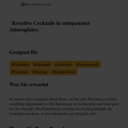
Bild /
Thursday Events
“
Kreative Cocktails in entspannter
Atmosphäre.
”
Geeignet für
#
Cocktailbar
#
Edinburgh
#
Afterwork
#
Freundesrunde
#
Paarabend
#
Mixology
#
Barempfehlung
Was Sie erwartet
Sie finden eine kompakte Drink-Karte, auf der jede Mischung sichtbar
sorgfältig abgestimmt ist. Die Bedienung ist fachkundig und berät gern
bei der Auswahl. Die Einrichtung ist intim, das Licht gedämpft, die
Lautstärke moderat, so dass Gespräche gut möglich sind.