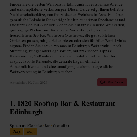
Finden Sie die besten Weinbars in Edinburgh für entspannte Abende
und unkomplizierte Verkostungen. Dieser Guide zeigt Ihnen beliebte
Nachbarschaftsplätze, von französischen Weinbars im West End über
gemütliche Lokale in Stockbridge bis hin zu intimen Speakeasies und
Dachterrassen mit Ausblick. Gehen Sie hin für fokussierte Weinkarten,
großzügige Platten zum Teilen oder Verkostungsflights mit
freundlichem Service. Wir heben Orte hervor, die gut zu kleinen
Gerichten passen, ruhige Ecken bieten oder sich für After‑Work‑Drinks
eignen. Finden Sie heraus, wo man in Edinburgh Wein trinkt – nach
Stimmung, Budget oder Lage sortiert, mit praktischen Tipps zu
Reservierung, Stoßzeiten und was man bestellen sollte. Ideal für
anspruchsvolle Reisende, die zentrale Lagen, einfache
Annehmlichkeiten und eine unaufgeregte, aber unvergessliche
Weinverkostung in Edinburgh suchen.
Aktualisiert
10. Juni 2026
13 Min. Lesezeit
1820 Rooftop Bar & Restaurant
Edinburgh
Speisen und Getränke
•
Bar
•
Cocktailbar
4,8
4,3