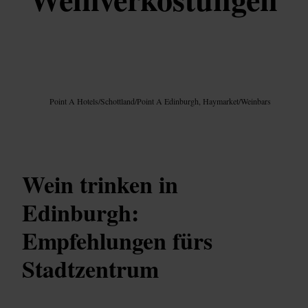
Bild /
Google AI
Point A Hotels
/
Schottland
/
Point A Edinburgh, Haymarket
/
Weinbars
Wein trinken in
Edinburgh:
Empfehlungen fürs
Stadtzentrum