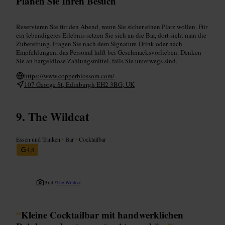
Planen Sie Ihren Besuch
Reservieren Sie für den Abend, wenn Sie sicher einen Platz wollen. Für
ein lebendigeres Erlebnis setzen Sie sich an die Bar, dort sieht man die
Zubereitung. Fragen Sie nach dem Signature-Drink oder nach
Empfehlungen, das Personal hilft bei Geschmacksvorlieben. Denken
Sie an bargeldlose Zahlungsmittel, falls Sie unterwegs sind.
https://www.copperblossom.com/
107 George St, Edinburgh EH2 3BG, UK
The Wildcat
Essen und Trinken
•
Bar
•
Cocktailbar
4,8
Bild /
The Wildcat
“
Kleine Cocktailbar mit handwerklichen