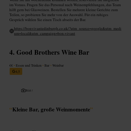
im Voraus. Fragen Sie das Personal nach Weinempfehlungen, das Team
hilft gern bei Glasweinen. Bestellen Sie mehrere kleine Gerichte zum
Teilen, so probieren Sie mehr von der Auswahl. Für ein ruhiges
Gespräch wählen Sie einen Tisch abseits der Bar.
https://bonvivantedinburgh.co.uk/?utm_source=google&utm_medi
um=local&utm_campaign=bon-vivant
Good Brothers Wine Bar
€€
•
Essen und Trinken
•
Bar
•
Weinbar
4,5
Bild /
“
Kleine Bar, große Weinmomente
”