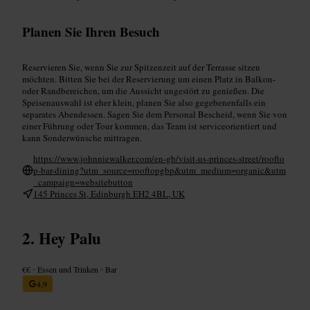
Planen Sie Ihren Besuch
Reservieren Sie, wenn Sie zur Spitzenzeit auf der Terrasse sitzen
möchten. Bitten Sie bei der Reservierung um einen Platz in Balkon-
oder Randbereichen, um die Aussicht ungestört zu genießen. Die
Speisenauswahl ist eher klein, planen Sie also gegebenenfalls ein
separates Abendessen. Sagen Sie dem Personal Bescheid, wenn Sie von
einer Führung oder Tour kommen, das Team ist serviceorientiert und
kann Sonderwünsche mittragen.
https://www.johnniewalker.com/en-gb/visit-us-princes-street/roofto
p-bar-dining?utm_source=rooftopgbp&utm_medium=organic&utm
_campaign=websitebutton
145 Princes St, Edinburgh EH2 4BL, UK
Hey Palu
€€
•
Essen und Trinken
•
Bar
4,9