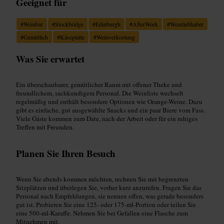
Geeignet für
#
Weinbar
#
Stockbridge
#
Edinburgh
#
AfterWork
#
Weinliebhaber
#
Gemütlich
#
Käseplatte
#
Weinverkostung
Was Sie erwartet
Ein überschaubarer, gemütlicher Raum mit offener Theke und
freundlichem, sachkundigem Personal. Die Weinliste wechselt
regelmäßig und enthält besondere Optionen wie Orange-Weine. Dazu
gibt es einfache, gut ausgewählte Snacks und ein paar Biere vom Fass.
Viele Gäste kommen zum Date, nach der Arbeit oder für ein ruhiges
Treffen mit Freunden.
Planen Sie Ihren Besuch
Wenn Sie abends kommen möchten, rechnen Sie mit begrenzten
Sitzplätzen und überlegen Sie, vorher kurz anzurufen. Fragen Sie das
Personal nach Empfehlungen, sie nennen offen, was gerade besonders
gut ist. Probieren Sie eine 125‑ oder 175‑ml-Portion oder teilen Sie
eine 500‑ml-Karaffe. Nehmen Sie bei Gefallen eine Flasche zum
Mitnehmen mit.