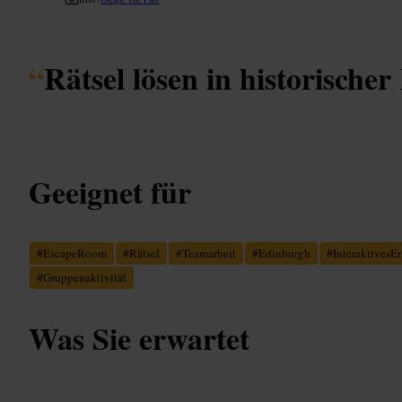
“
Rätsel lösen in historischer
Geeignet für
#
EscapeRoom
#
Rätsel
#
Teamarbeit
#
Edinburgh
#
InteraktivesEr
#
Gruppenaktivität
Was Sie erwartet