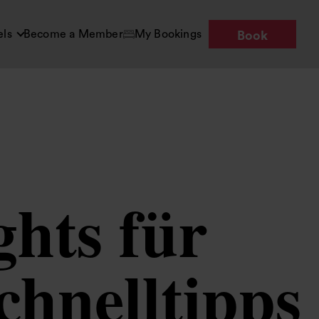
els
Become a Member
My Bookings
Book
hts für
chnelltipps