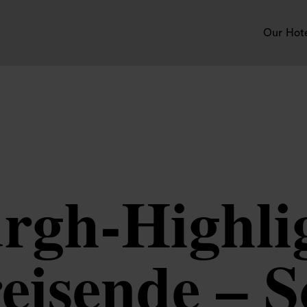
Our Hot
rgh-Highlig
eisende – S