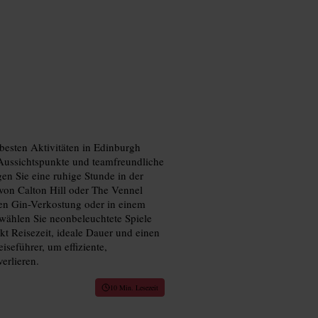
besten Aktivitäten in Edinburgh
 Aussichtspunkte und teamfreundliche
gen Sie eine ruhige Stunde in der
 von Calton Hill oder The Vennel
hen Gin-Verkostung oder in einem
wählen Sie neonbeleuchtete Spiele
kt Reisezeit, ideale Dauer und einen
seführer, um effiziente,
erlieren.
10 Min. Lesezeit