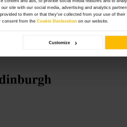
e content and ads, to provide social media features and to analy
 our site with our social media, advertising and analytics partn
 provided to them or that they’ve collected from your use of thei
iellen Führungen. Kombinieren Sie
r consent from the
Cookie Declaration
on our website.
e Sammlungen sehen möchten. Packen
 Künstler oder Werke Ihr Interesse
Customize
gallery
Edinburgh