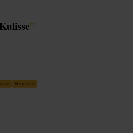
 Kulisse
”
lebnis
#
Geschichte