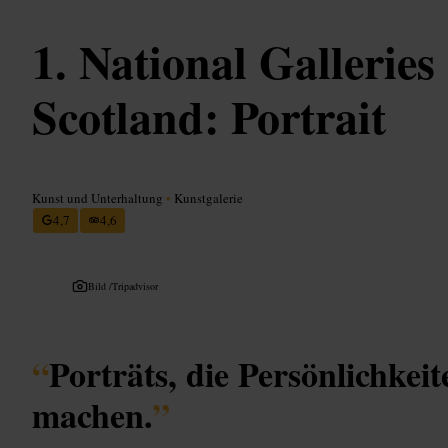
National Galleries 
Scotland: Portrait
Kunst und Unterhaltung
•
Kunstgalerie
4,7
4,6
Bild /
Tripadvisor
“
Porträts, die Persönlichkeit
machen.
”