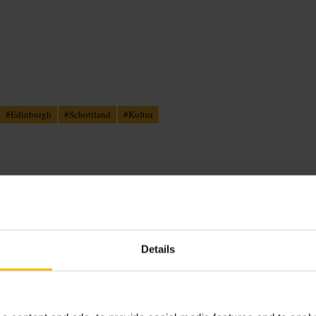
#
Edinburgh
#
Schottland
#
Kultur
und Fotografien. Zu den Exponaten
den Texten. Einige Räume bieten
Details