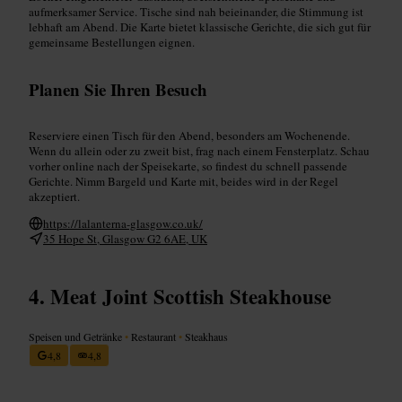
aufmerksamer Service. Tische sind nah beieinander, die Stimmung ist
lebhaft am Abend. Die Karte bietet klassische Gerichte, die sich gut für
gemeinsame Bestellungen eignen.
Planen Sie Ihren Besuch
Reserviere einen Tisch für den Abend, besonders am Wochenende.
Wenn du allein oder zu zweit bist, frag nach einem Fensterplatz. Schau
vorher online nach der Speisekarte, so findest du schnell passende
Gerichte. Nimm Bargeld und Karte mit, beides wird in der Regel
akzeptiert.
https://lalanterna-glasgow.co.uk/
35 Hope St, Glasgow G2 6AE, UK
Meat Joint Scottish Steakhouse
Speisen und Getränke
•
Restaurant
•
Steakhaus
4,8
4,8