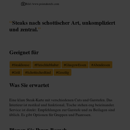
Bild /
www.pointahotels.com
“
Steaks nach schottischer Art, unkompliziert
und zentral.
”
Geeignet für
#
Steakhouse
#
Fleischliebhaber
#
GlasgowEssen
#
Abendessen
#
Grill
#
SchottischesRind
#
Gesellig
Was Sie erwartet
Eine klare Steak-Karte mit verschiedenen Cuts und Garstufen. Das
Interieur ist rustikal und funktional, Tische stehen eng beieinander.
Service ist direkt: Empfehlungen zur Garstufe und zu Beilagen sind
üblich. Es gibt Optionen für Gruppen und Paaressen.
Planen Sie Ihren Besuch