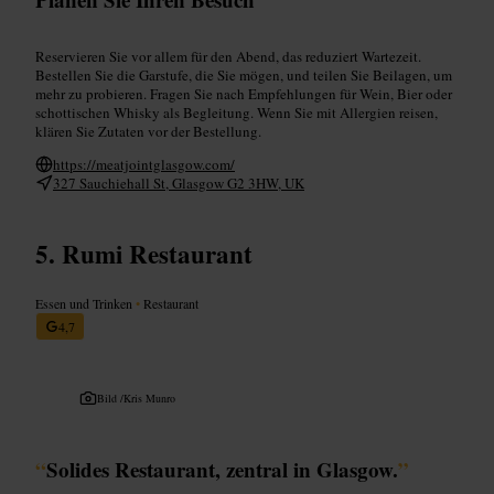
Reservieren Sie vor allem für den Abend, das reduziert Wartezeit.
Bestellen Sie die Garstufe, die Sie mögen, und teilen Sie Beilagen, um
mehr zu probieren. Fragen Sie nach Empfehlungen für Wein, Bier oder
schottischen Whisky als Begleitung. Wenn Sie mit Allergien reisen,
klären Sie Zutaten vor der Bestellung.
https://meatjointglasgow.com/
327 Sauchiehall St, Glasgow G2 3HW, UK
Rumi Restaurant
Essen und Trinken
•
Restaurant
4,7
Bild /
Kris Munro
“
Solides Restaurant, zentral in Glasgow.
”