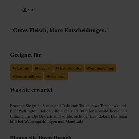
Bild /
“
Gutes Fleisch, klare Entscheidungen.
”
Geeignet für
#
Steakhaus
#
Glasgow
#
Fleischliebhaber
#
Weinempfehlung
#
GemeinsamEssen
#
Reservieren
Was Sie erwartet
Erwarten Sie große Steaks und Teile zum Teilen, etwa Tomahawk und
Beef Wellington. Beliebte Beilagen sind Trüffel‑Mac‑and‑Cheese und
Chimichurri. Die Desserts sind solide, nicht der Hauptfokus. Das Team
hilft bei Weinempfehlungen und Menüwahl.
Planen Sie Ihren Besuch