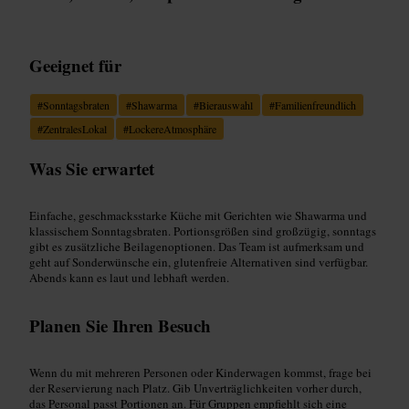
Geeignet für
#
Sonntagsbraten
#
Shawarma
#
Bierauswahl
#
Familienfreundlich
#
ZentralesLokal
#
LockereAtmosphäre
Was Sie erwartet
Einfache, geschmacksstarke Küche mit Gerichten wie Shawarma und
klassischem Sonntagsbraten. Portionsgrößen sind großzügig, sonntags
gibt es zusätzliche Beilagenoptionen. Das Team ist aufmerksam und
geht auf Sonderwünsche ein, glutenfreie Alternativen sind verfügbar.
Abends kann es laut und lebhaft werden.
Planen Sie Ihren Besuch
Wenn du mit mehreren Personen oder Kinderwagen kommst, frage bei
der Reservierung nach Platz. Gib Unverträglichkeiten vorher durch,
das Personal passt Portionen an. Für Gruppen empfiehlt sich eine