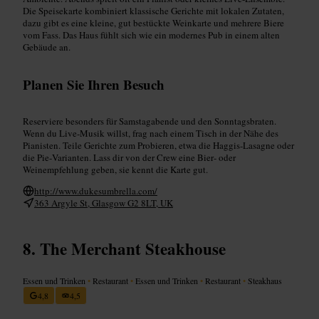
Die Speisekarte kombiniert klassische Gerichte mit lokalen Zutaten,
dazu gibt es eine kleine, gut bestückte Weinkarte und mehrere Biere
vom Fass. Das Haus fühlt sich wie ein modernes Pub in einem alten
Gebäude an.
Planen Sie Ihren Besuch
Reserviere besonders für Samstagabende und den Sonntagsbraten.
Wenn du Live‑Musik willst, frag nach einem Tisch in der Nähe des
Pianisten. Teile Gerichte zum Probieren, etwa die Haggis‑Lasagne oder
die Pie‑Varianten. Lass dir von der Crew eine Bier‑ oder
Weinempfehlung geben, sie kennt die Karte gut.
http://www.dukesumbrella.com/
363 Argyle St, Glasgow G2 8LT, UK
The Merchant Steakhouse
Essen und Trinken
•
Restaurant
•
Essen und Trinken
•
Restaurant
•
Steakhaus
4,8
4,5