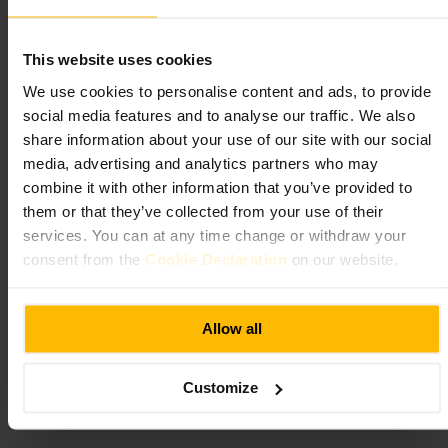
Was Sie erwartet
This website uses cookies
Konzentrierte Speisekarte mit frischen Zutaten: Jakobsmuscheln,
We use cookies to personalise content and ads, to provide
Filetsteak, gebratener Heilbutt, Cullen Skink und klassische Desserts
wie Crème brûlée. Service ist aufmerksam und kennt die Gin-Auswahl.
social media features and to analyse our traffic. We also
Das Interieur mischt traditionelles schottisches Dekor mit warmen
share information about your use of our site with our social
Lederstühlen und Tapetenmotiven.
media, advertising and analytics partners who may
combine it with other information that you’ve provided to
Planen Sie Ihren Besuch
them or that they’ve collected from your use of their
services. You can at any time change or withdraw your
Reservieren Sie im Voraus, vor allem für Abende und größere Gruppen.
consent from the
Cookie Declaration
on our website.
Fragen Sie nach dem privaten Snug, wenn Sie eine ruhigere Runde
wollen. Geben Sie Ernährungswünsche bei der Buchung an. Das
Personal hilft gern mit Empfehlungen und praktischen Fragen.
Allow all
https://twofatladiesrestaurant.com/buttery
652 Argyle St, Glasgow G3 8UF, UK
Customize
The Duke's Umbrella