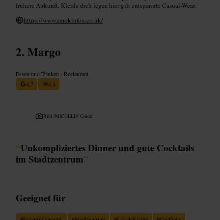
frühere Ankunft. Kleide dich leger, hier gilt entspannte Casual-Wear.
https://www.smokinfox.co.uk/
Margo
Essen und Trinken
•
Restaurant
4,7
4,4
Bild /
MICHELIN Guide
“
Unkompliziertes Dinner und gute Cocktails
im Stadtzentrum
”
Geeignet für
#
EssenInGlasgow
#
Stadtzentrum
#
LokaleKüche
#
Cocktails