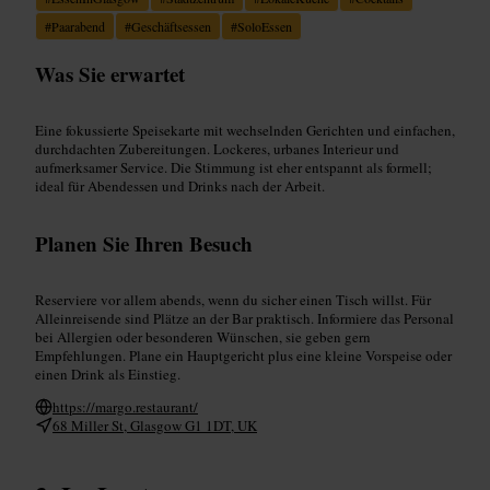
#
Paarabend
#
Geschäftsessen
#
SoloEssen
Was Sie erwartet
Eine fokussierte Speisekarte mit wechselnden Gerichten und einfachen,
durchdachten Zubereitungen. Lockeres, urbanes Interieur und
aufmerksamer Service. Die Stimmung ist eher entspannt als formell;
ideal für Abendessen und Drinks nach der Arbeit.
Planen Sie Ihren Besuch
Reserviere vor allem abends, wenn du sicher einen Tisch willst. Für
Alleinreisende sind Plätze an der Bar praktisch. Informiere das Personal
bei Allergien oder besonderen Wünschen, sie geben gern
Empfehlungen. Plane ein Hauptgericht plus eine kleine Vorspeise oder
einen Drink als Einstieg.
https://margo.restaurant/
68 Miller St, Glasgow G1 1DT, UK