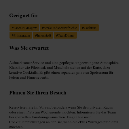
Geeignet für
#
EssenInGlasgow
#
SteakUndMeeresfrüchte
#
Cocktails
#
Privateraum
#
Innenstadt
#
TeamDinner
Was Sie erwartet
Aufmerksamer Service und eine gepflegte, ungezwungene Atmosphäre.
Klassiker wie Filetsteak und Muscheln stehen auf der Karte, dazu
kreative Cocktails. Es gibt einen separaten privaten Speiseraum für
Feiern und Firmenevents.
Planen Sie Ihren Besuch
Reservieren Sie im Voraus, besonders wenn Sie den privaten Raum
oder einen Platz am Wochenende möchten. Informieren Sie das Team
bei speziellen Ernährungswünschen. Fragen Sie nach
Cocktailempfehlungen an der Bar, wenn Sie etwas Würziges probieren
möchten.