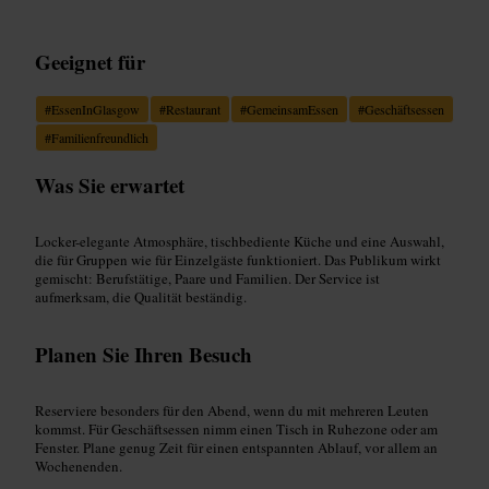
Geeignet für
#
EssenInGlasgow
#
Restaurant
#
GemeinsamEssen
#
Geschäftsessen
#
Familienfreundlich
Was Sie erwartet
Locker-elegante Atmosphäre, tischbediente Küche und eine Auswahl,
die für Gruppen wie für Einzelgäste funktioniert. Das Publikum wirkt
gemischt: Berufstätige, Paare und Familien. Der Service ist
aufmerksam, die Qualität beständig.
Planen Sie Ihren Besuch
Reserviere besonders für den Abend, wenn du mit mehreren Leuten
kommst. Für Geschäftsessen nimm einen Tisch in Ruhezone oder am
Fenster. Plane genug Zeit für einen entspannten Ablauf, vor allem an
Wochenenden.