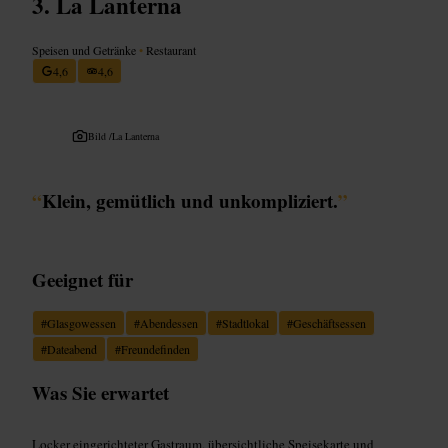
La Lanterna
Speisen und Getränke
•
Restaurant
4,6
4,6
Bild /
La Lanterna
“
Klein, gemütlich und unkompliziert.
”
Geeignet für
#
Glasgowessen
#
Abendessen
#
Stadtlokal
#
Geschäftsessen
#
Dateabend
#
Freundefinden
Was Sie erwartet
Locker eingerichteter Gastraum, übersichtliche Speisekarte und