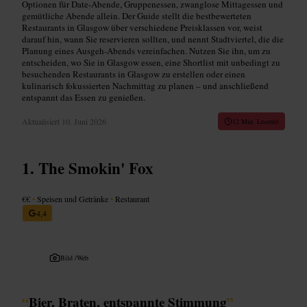
Optionen für Date‑Abende, Gruppenessen, zwanglose Mittagessen und
gemütliche Abende allein. Der Guide stellt die bestbewerteten
Restaurants in Glasgow über verschiedene Preisklassen vor, weist
darauf hin, wann Sie reservieren sollten, und nennt Stadtviertel, die die
Planung eines Ausgeh‑Abends vereinfachen. Nutzen Sie ihn, um zu
entscheiden, wo Sie in Glasgow essen, eine Shortlist mit unbedingt zu
besuchenden Restaurants in Glasgow zu erstellen oder einen
kulinarisch fokussierten Nachmittag zu planen – und anschließend
entspannt das Essen zu genießen.
Aktualisiert
10. Juni 2026
12 Min. Lesezeit
The Smokin' Fox
€€
•
Speisen und Getränke
•
Restaurant
4,4
Bild /
Web
“
Bier, Braten, entspannte Stimmung
”