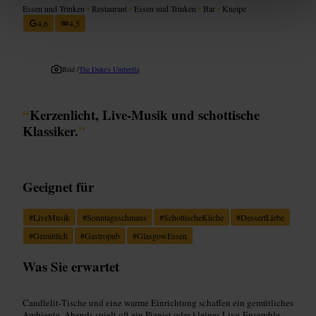
Essen und Trinken
•
Restaurant
•
Essen und Trinken
•
Bar
•
Kneipe
4,6
4,5
Bild /
The Duke's Umbrella
“
Kerzenlicht, Live‑Musik und schottische
Klassiker.
”
Geeignet für
#
LiveMusik
#
Sonntagsschmaus
#
SchottischeKüche
#
DessertLiebe
#
Gemütlich
#
Gastropub
#
GlasgowEssen
Was Sie erwartet
Candlelit‑Tische und eine warme Einrichtung schaffen ein gemütliches
Ambiente. Abends spielt oft ein Pianist oder kleines Live‑Ensemble.