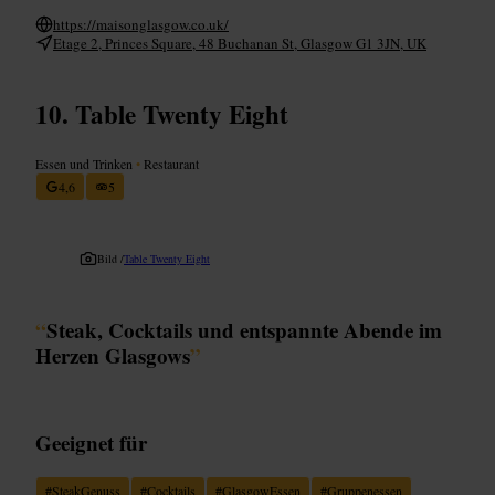
https://maisonglasgow.co.uk/
Etage 2, Princes Square, 48 Buchanan St, Glasgow G1 3JN, UK
Table Twenty Eight
Essen und Trinken
•
Restaurant
4,6
5
Bild /
Table Twenty Eight
“
Steak, Cocktails und entspannte Abende im
Herzen Glasgows
”
Geeignet für
#
SteakGenuss
#
Cocktails
#
GlasgowEssen
#
Gruppenessen