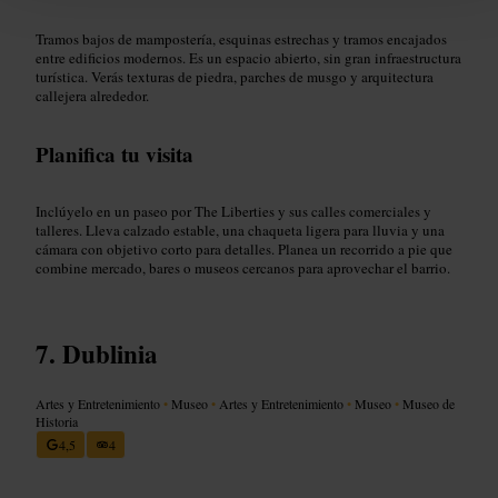
Tramos bajos de mampostería, esquinas estrechas y tramos encajados
entre edificios modernos. Es un espacio abierto, sin gran infraestructura
turística. Verás texturas de piedra, parches de musgo y arquitectura
callejera alrededor.
Planifica tu visita
Inclúyelo en un paseo por The Liberties y sus calles comerciales y
talleres. Lleva calzado estable, una chaqueta ligera para lluvia y una
cámara con objetivo corto para detalles. Planea un recorrido a pie que
combine mercado, bares o museos cercanos para aprovechar el barrio.
Dublinia
Artes y Entretenimiento
•
Museo
•
Artes y Entretenimiento
•
Museo
•
Museo de
Historia
4,5
4