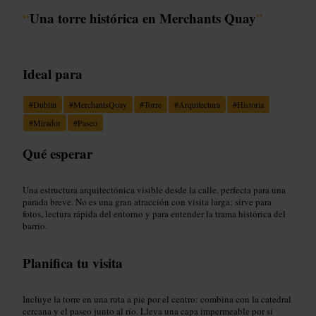
“
Una torre histórica en Merchants Quay
”
Ideal para
#
Dublín
#
MerchantsQuay
#
Torre
#
Arquitectura
#
Historia
#
Mirador
#
Paseo
Qué esperar
Una estructura arquitectónica visible desde la calle, perfecta para una
parada breve. No es una gran atracción con visita larga; sirve para
fotos, lectura rápida del entorno y para entender la trama histórica del
barrio.
Planifica tu visita
Incluye la torre en una ruta a pie por el centro: combina con la catedral
cercana y el paseo junto al río. Lleva una capa impermeable por si