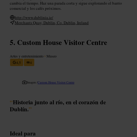
cambia el tiempo. Haz una parada corta y sigue explorando el barrio
comercial y los cafés próximos.
http://www.dublinia.ie/
Merchants Quay, Dublin, Co. Dublin, Ireland
Custom House Visitor Centre
Artes y entretenimiento
•
Museo
4,5
4
Imagen /
Custom House Visitor Centre
“
Historia junto al río, en el corazón de
Dublín.
”
Ideal para