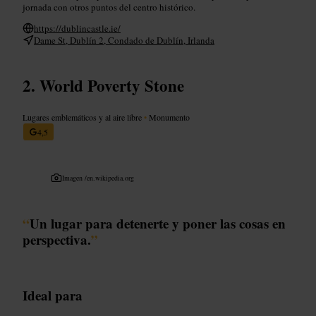
jornada con otros puntos del centro histórico.
https://dublincastle.ie/
Dame St, Dublín 2, Condado de Dublín, Irlanda
World Poverty Stone
Lugares emblemáticos y al aire libre
•
Monumento
4,5
Imagen /
en.wikipedia.org
“
Un lugar para detenerte y poner las cosas en
perspectiva.
”
Ideal para