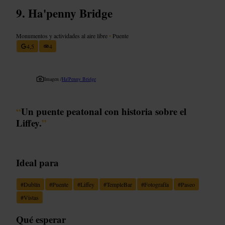
Ha'penny Bridge
Monumentos y actividades al aire libre
•
Puente
4,5
4
Imagen /
Ha'Penny Bridge
“
Un puente peatonal con historia sobre el
Liffey.
”
Ideal para
#
Dublín
#
Puente
#
Liffey
#
TempleBar
#
Fotografía
#
Paseo
#
Vistas
Qué esperar