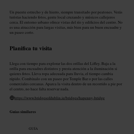
Un puente estrecho y de hierro, siempre transitado por peatones. Verás
turistas haciendo fotos, gente local cruzando y músicos callejeros
cerca. El entorno urbano ofrece vistas del río y edificios del centro. No
es una atracción para largas visitas, más bien para un buen encuadre y
un paseo corto.
Planifica tu visita
Llega con tiempo para explorar las dos orillas del Liffey. Baja a la
orilla para encuadres distintos y presta atención a la iluminación si
quieres fotos. Lleva ropa adecuada para lluvia, el tiempo cambia
rápido. Combínalo con un paseo por Temple Bar o por las calles
comerciales cercanas. Aparca la visita dentro de un recorrido a pie por
el centro, no hace falta reservar nada.
https://www.bridgesofdublin.ie/bridges/hapenny-bridge
Guías similares
GUÍA