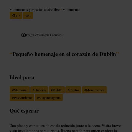
Monumentos y espacios al aire libre
•
Monumento
4,7
3
Imagen /
Wikimedia Commons
“
Pequeño homenaje en el corazón de Dublín
”
Ideal para
#
Memorial
#
Historia
#
Dublín
#
Centro
#
Monumentos
#
Paseourbano
#
Viajeinteligente
Qué esperar
Una placa y estructura de escala reducida junto a la acera. Visita breve
y sin instalaciones para turistas. Buena parada para quien explora la