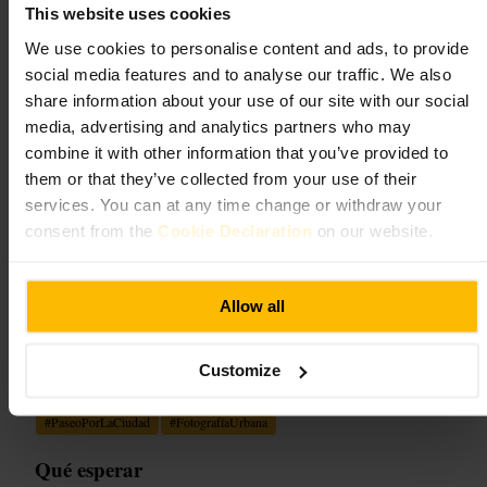
Old Dublin City Wall
This website uses cookies
We use cookies to personalise content and ads, to provide
Lugares de interés y espacios al aire libre
social media features and to analyse our traffic. We also
4,3
4,5
share information about your use of our site with our social
media, advertising and analytics partners who may
combine it with other information that you’ve provided to
Imagen /
them or that they’ve collected from your use of their
services. You can at any time change or withdraw your
“
Un fragmento tangible de la Dublín medieval
consent from the
Cookie Declaration
on our website.
en pleno The Liberties.
”
Allow all
Ideal para
Customize
#
MurallaDeDublín
#
TheLiberties
#
HistoriaUrbana
#
PaseoPorLaCiudad
#
FotografíaUrbana
Qué esperar