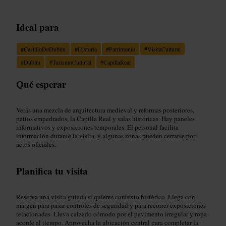
Ideal para
#
CastilloDeDublín
#
Historia
#
Patrimonio
#
VisitaCultural
#
Dublín
#
TurismoCultural
#
CapillaReal
Qué esperar
Verás una mezcla de arquitectura medieval y reformas posteriores,
patios empedrados, la Capilla Real y salas históricas. Hay paneles
informativos y exposiciones temporales. El personal facilita
información durante la visita, y algunas zonas pueden cerrarse por
actos oficiales.
Planifica tu visita
Reserva una visita guiada si quieres contexto histórico. Llega con
margen para pasar controles de seguridad y para recorrer exposiciones
relacionadas. Lleva calzado cómodo por el pavimento irregular y ropa
acorde al tiempo. Aprovecha la ubicación central para completar la