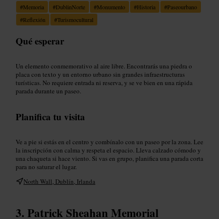
#
Memoria
#
DublinNorte
#
Monumento
#
Historia
#
Paseourbano
#
Reflexión
#
Turismocultural
Qué esperar
Un elemento conmemorativo al aire libre. Encontrarás una piedra o
placa con texto y un entorno urbano sin grandes infraestructuras
turísticas. No requiere entrada ni reserva, y se ve bien en una rápida
parada durante un paseo.
Planifica tu visita
Ve a pie si estás en el centro y combínalo con un paseo por la zona. Lee
la inscripción con calma y respeta el espacio. Lleva calzado cómodo y
una chaqueta si hace viento. Si vas en grupo, planifica una parada corta
para no saturar el lugar.
North Wall, Dublín, Irlanda
Patrick Sheahan Memorial