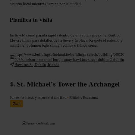
historia local mientras camina por la ciudad.
Planifica tu visita
Inclúyelo como parada rápida dentro de una ruta a pie por el centro.
Lleva cámara para detalles del relieve y la placa. Respeta el entorno y
mantén el volumen bajo si hay vecinos o tráfico cerca.
https://www.buildingsofireland.ie/buildings-search/building/50020
293/sheahan-memorial-burgh-quay-hawkins-street-dublin-2-dublin
Hawkins St, Dublín, Irlanda
St. Michael’s Tower the Archangel
Puntos de interés y espacios al aire libre
•
Edificio / Estructura
4,8
Imagen /
Archiseek.com