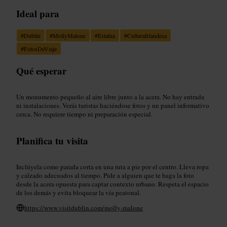
Ideal para
#
Dublín
#
MollyMalone
#
Estatua
#
CulturaIrlandesa
#
FotosDeViaje
Qué esperar
Un monumento pequeño al aire libre junto a la acera. No hay entrada
ni instalaciones. Verás turistas haciéndose fotos y un panel informativo
cerca. No requiere tiempo ni preparación especial.
Planifica tu visita
Inclúyela como parada corta en una ruta a pie por el centro. Lleva ropa
y calzado adecuados al tiempo. Pide a alguien que te haga la foto
desde la acera opuesta para captar contexto urbano. Respeta el espacio
de los demás y evita bloquear la vía peatonal.
https://www.visitdublin.com/molly-malone