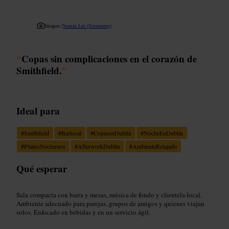
Imagen /
Sumin Lee (Soomeeng)
“
Copas sin complicaciones en el corazón de
Smithfield.
”
Ideal para
#
Smithfield
#
Barlocal
#
CopasenDublín
#
NocheEnDublín
#
PlanesNocturnos
#
AfterworkDublin
#
AmbienteRelajado
Qué esperar
Sala compacta con barra y mesas, música de fondo y clientela local.
Ambiente adecuado para parejas, grupos de amigos y quienes viajan
solos. Enfocado en bebidas y en un servicio ágil.