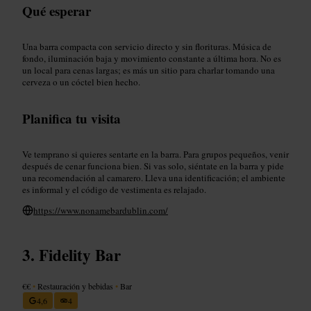
Qué esperar
Una barra compacta con servicio directo y sin florituras. Música de
fondo, iluminación baja y movimiento constante a última hora. No es
un local para cenas largas; es más un sitio para charlar tomando una
cerveza o un cóctel bien hecho.
Planifica tu visita
Ve temprano si quieres sentarte en la barra. Para grupos pequeños, venir
después de cenar funciona bien. Si vas solo, siéntate en la barra y pide
una recomendación al camarero. Lleva una identificación; el ambiente
es informal y el código de vestimenta es relajado.
https://www.nonamebardublin.com/
Fidelity Bar
€€
•
Restauración y bebidas
•
Bar
4,6
4