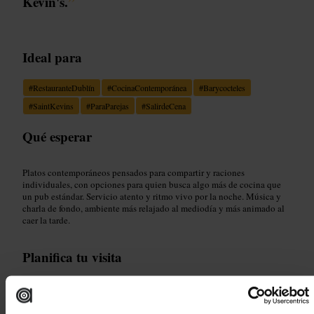
Kevin's.
”
Ideal para
#
RestauranteDublín
#
CocinaContemporánea
#
Barycocteles
#
SaintKevins
#
ParaParejas
#
SalirdeCena
Qué esperar
Platos contemporáneos pensados para compartir y raciones
individuales, con opciones para quien busca algo más de cocina que
un pub estándar. Servicio atento y ritmo vivo por la noche. Música y
charla de fondo, ambiente más relajado al mediodía y más animado al
caer la tarde.
Planifica tu visita
Reserva con antelación si vas por la noche o el fin de semana. Pide una
mesa junto a la ventana si prefieres menos ruido. Llega antes para