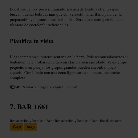
Local pequeño y poco iluminado, música de fondo y clientes que
buscan buenas bebidas más que conversación alta. Barra para ver la
preparación y algunas mesas reducidas. Servicio atento y enfoque en
técnicas de coctelería tradicionales.
Planifica tu visita
Llega temprano si quieres sentarte en la barra. Pide recomendaciones al
bartender para probar su carta o un clásico bien ejecutado. Ve en grupo
pequeño o en pareja; los grupos grandes pueden encontrar poco
espacio. Combínalo con una cena ligera antes si buscas una noche
completa.
http://www.vintagecocktailclub.com/
BAR 1661
Restauración y bebidas
•
Bar
•
Restauración y bebidas
•
Bar
•
Bar de cócteles
4,8
4,5