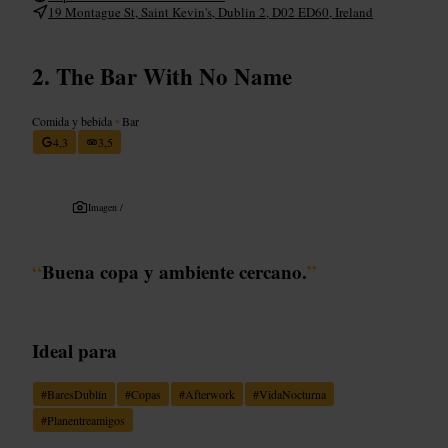
19 Montague St, Saint Kevin's, Dublin 2, D02 ED60, Ireland
The Bar With No Name
Comida y bebida
•
Bar
4,3
3,5
Imagen /
“
Buena copa y ambiente cercano.
”
Ideal para
#
BaresDublín
#
Copas
#
Afterwork
#
VidaNocturna
#
Planentreamigos