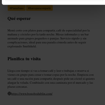
#
SmithfieldDublín
#
Caféspecialidad
#
Cóctelesartesanales
#
Planurbano
#
Baresparacompartir
Qué esperar
Menú corto con platos para compartir, café de especialidad por la
mañana y cócteles por la tarde-noche. Mesas informales y un bar
animado para grupos pequeños o parejas. Servicio rápido y sin
complicaciones, ideal para una parada cómoda antes de seguir
explorando Smithfield.
Planifica tu visita
Llega con tiempo si vas a tomar café y leer o trabajar, o reserva si
vienes en grupo para cenar o tomar copas por la noche. Empieza con
un café o una ración para compartir, después pide un cóctel si quieres
alargar la velada. Combínalo con una caminata por el mercado y las
plazas cercanas.
https://www.bonobodublin.com/