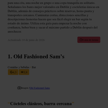
para una cita, una noche en grupo o una copa tranquila en solitario.
Señalamos los bares mejor valorados en Dublín y coctelerías únicas en
Dublín, además de consejos prácticos sobre reservas, horas punta y
transportes cercanos. Caminatas cortas, direcciones sencillas y
descripciones honestas hacen que sea fácil elegir un bar según tu
estado de ánimo. Utiliza esta guía para empezar la noche con
confianza, beber bien y sacar el máximo partido a Dublín después del
anochecer.
Actualizado
10 de junio de 2026
8 min de lectura
Old Fashioned Sam’s
Comidas y bebidas
•
Bar
4,3
3,9
Imagen /
Old Fashioned Sams
“
Cócteles clásicos, barra cercana
”