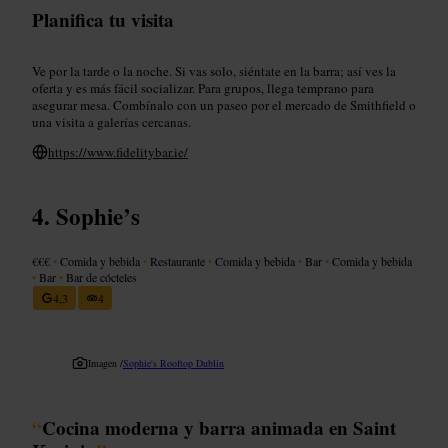
Planifica tu visita
Ve por la tarde o la noche. Si vas solo, siéntate en la barra; así ves la
oferta y es más fácil socializar. Para grupos, llega temprano para
asegurar mesa. Combínalo con un paseo por el mercado de Smithfield o
una visita a galerías cercanas.
https://www.fidelitybar.ie/
Sophie’s
€€€
•
Comida y bebida
•
Restaurante
•
Comida y bebida
•
Bar
•
Comida y bebida
•
Bar
•
Bar de cócteles
4,3
4
Imagen /
Sophie's Rooftop Dublin
“
Cocina moderna y barra animada en Saint