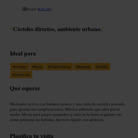
Imagen /
BAR 1661
“
Cócteles directos, ambiente urbano.
”
Ideal para
#
Cócteles
#
Bares
#
VidaNocturna
#
Rotunda
#
Dublín
#
Afterwork
Qué esperar
Mostrador activo con barmen atentos y una carta de cócteles pensada
para agradar sin complicaciones. Música ambiente que sube por la
noche. Mesas para grupos pequeños y sitio en la barra si quieres ver
cómo preparan las bebidas. Servicio rápido, sin artificios.
Planifica tu visita