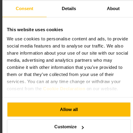
tomar un cóctel en la barra si no encuentras mesa. Ideal para una cena
informal tras una jornada en la ciudad.
Consent
Details
About
https://sophies.ie/menus/
This website uses cookies
Bonobo, Smithfield
We use cookies to personalise content and ads, to provide
social media features and to analyse our traffic. We also
€€
•
Restauración y bebidas
•
Restaurante
•
Restauración y bebidas
•
Bar
share information about your use of our site with our social
4,6
4,5
media, advertising and analytics partners who may
combine it with other information that you’ve provided to
Imagen /
Basil Lim
them or that they’ve collected from your use of their
services. You can at any time change or withdraw your
consent from the
Cookie Declaration
on our website.
“
Café, cócteles y ambiente desenfadado en el
corazón de Smithfield
”
Allow all
Ideal para
Customize