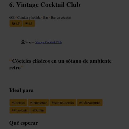
Vintage Cocktail Club
€€€
•
Comida y bebida
•
Bar
•
Bar de cócteles
4,5
4,5
Imagen /
Vintage Cocktail Club
“
Cócteles clásicos en un sótano de ambiente
retro
”
Ideal para
#
Cócteles
#
TempleBar
#
BarDeCócteles
#
VidaNocturna
#
Mixología
#
Dublín
Qué esperar